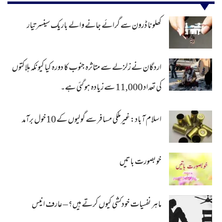
کھلونا ڈرون سے گرائے جانے والے باریک سینسر تیار
اردگان نے زلزلے سے متاثرہ جنوب کا دورہ کیا کیونکہ ہلاکتوں
کی تعداد 11,000 سے زیادہ ہو گئی ہے۔
اسلام آباد: غیرملکی مسافر سے گولیوں کے 10خول برآمد
خوبصورت باتیں
ماہر نفسیات خودکشی کیوں کرتے ہیں؟ – عارف انیس