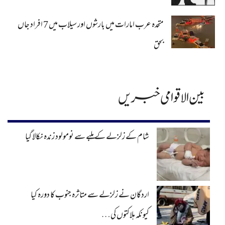
متحدہ عرب امارات میں بارشوں اور سیلاب میں 7 افراد جاں
بحق
بین الاقوامی خبریں
شام کے زلزلے کے ملبے سے نومولود زندہ نکالا گیا
اردگان نے زلزلے سے متاثرہ جنوب کا دورہ کیا
کیونکہ ہلاکتوں کی…