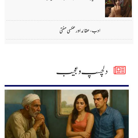
ادب، عقائد اور عکسی مفتی
دلچسپ و عجیب