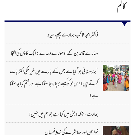
کالم
ڈاکٹر امجد ثاقب ہمارے چھپے ہیرو
ہمارے قائدین کے ادھورے وعدے: ایک گاؤں کی التجا
“ہندوستانی بو” کیا ہے جس کے بارے میں غیر ملکی اکثر بات
کرتے ہیں؟ اس بو کو کیسے پہچانا جا سکتا ہے اور ختم کیا جا سکتا
ہے؟
بھارت، بنگلہ دیش میں کیا ہے جو ہم میں نہیں!
خواتین اور معاشرے کی غلط فہمیاں