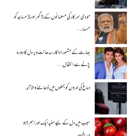
مودی سرکار کی مسلمانوں کے 5 گھر اور 3 مساجد کو
مسمار…
بھارت کے مشہور اداکار سدھانت ویر دل کا دورہ
پڑنے سے انتقال…
دماغ کی لہروں کو جملوں میں ڈھالنے والا آلہ
سیب میں دل کے لیے مفید ایک اور اہم جزو
دریافت