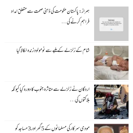
ہمراز: پاکستان حکومت کی ذہنی صحت سے متعلق امداد
فراہم کرنے کی…
شام کے زلزلے کے ملبے سے نومولود زندہ نکالا گیا
اردگان نے زلزلے سے متاثرہ جنوب کا دورہ کیا کیونکہ
ہلاکتوں کی…
مودی سرکار کی مسلمانوں کے 5 گھر اور 3 مساجد کو