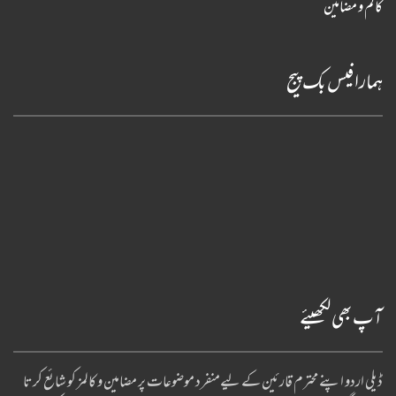
کالم و مضامین
ہمارا فیس بک پیج
آپ بھی لکھیئے
ڈیلی اردو اپنے محترم قارئین کے لیےمنفرد موضوعات پر مضامین و کالمز کو شائع کرتا