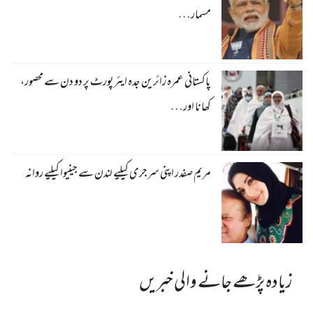
مسمار…
پاکستانی عمرہ زائرین جدہ ایئرپورٹ پر دو دن سے محصور،
کھانا اور…
مریم صفدر اپنی سرجری کیلیے لندن سے جینیوا کیلیے روانہ
زیادہ پڑھے جانے والی خبریں