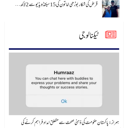
قرض کی شکار بوڑھی خاتون کی 15 سیکنڈ ویڈیو سے 2 لاکھ…
ٹیکنالوجی
ہمراز: پاکستان حکومت کی ذہنی صحت سے متعلق امداد فراہم کرنے کی