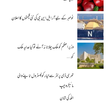
نومبر کے لیے آر ایل این جی کی نئی قیمتوں کا اعلان
وزیر اعظم کو ملک چلانا نہ آئے تو کیا عدلیہ ملک
کو…
تھری ڈی پرنٹر سے تیار کولیسٹرول ناپنے والی
مائیکروچپ
اللّٰہ کی شان