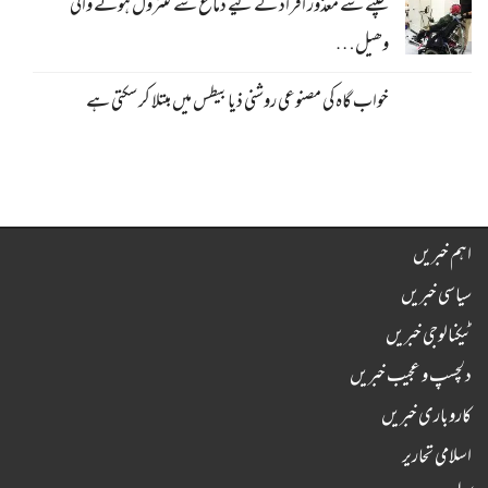
چلنے سے معذور افراد کے لیے دماغ سے کنٹرول ہونے والی
وھیل…
خواب گاہ کی مصنوعی روشنی ذیابیطس میں مبتلا کر سکتی ہے
اہم خبریں
سیاسی خبریں
ٹیکنالوجی خبریں
دلچسپ و عجیب خبریں
کاروباری خبریں
اسلامی تحاریر