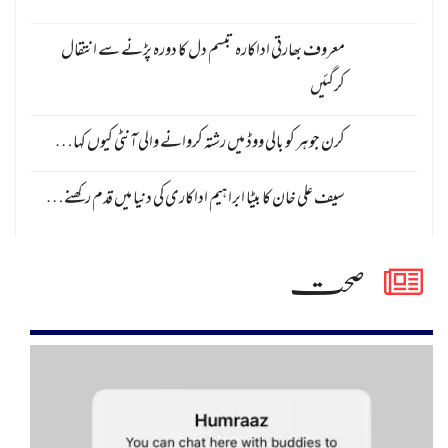
معروف بھارتی اداکارہ تبسم دل کا دورہ پڑنے سے انتقال
کرگئیں
کرن جوہر کو بالی ووڈ میں رشتہ کروانے والی آنٹی کیوں کہا…
سیف علی خان کا بیٹا ابراہیم اداکاری کی دنیا میں قدم رکھنے…
صحت