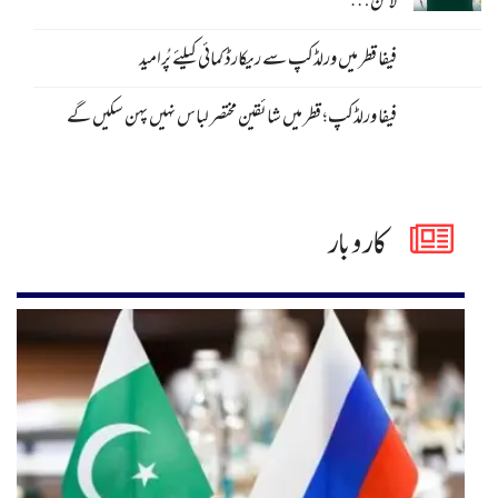
لائن…
فیفا قطر میں ورلڈکپ سے ریکارڈ کمائی کیلئے پُرامید
فیفا ورلڈکپ؛ قطر میں شائقین مختصر لباس نہیں پہن سکیں گے
کاروبار