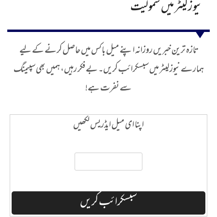
نیوز لیٹر میں شمولیت
تازہ ترین خبریں روزانہ اپنے میل باکس میں حاصل کرنے کے لیے
ہمارے نیوز لیٹر میں سبسکرائب کریں۔ بے فکر رہیں، ہمیں بھی سپیمنگ
سے نفرت ہے!
اپنا ای میل ایڈریس لکھیں