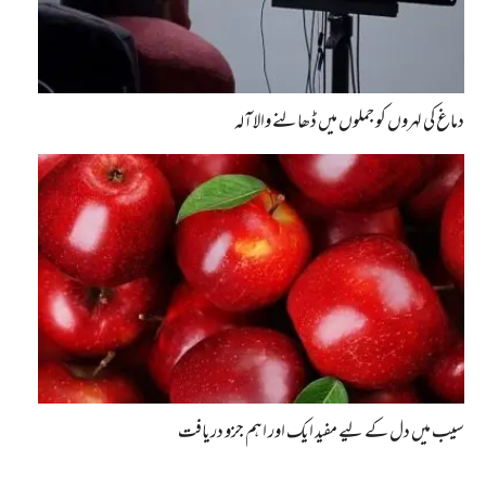
دماغ کی لہروں کو جملوں میں ڈھالنے والا آلہ
سیب میں دل کے لیے مفید ایک اور اہم جزو دریافت