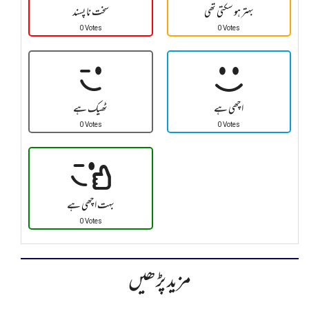
بہتر ہو سکتی تھی
سخت نا پسند
0 Votes
0 Votes
اچھی ہے
ٹھیک ہے
0 Votes
0 Votes
بہت اچھی ہے
0 Votes
مزید پڑھیں