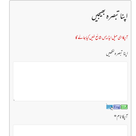
اپنا تبصرہ بھیجیں
آپکا ای میل ایڈریس شائع نہیں کیا جائے گا
اپنا تبصرہ لکھیں
آپکا نام
*