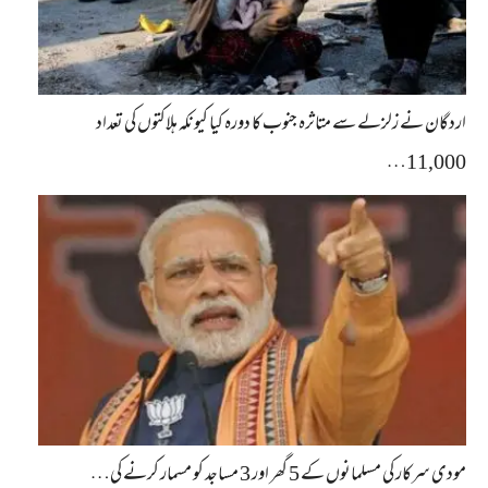
اردگان نے زلزلے سے متاثرہ جنوب کا دورہ کیا کیونکہ ہلاکتوں کی تعداد
11,000…
مودی سرکار کی مسلمانوں کے 5 گھر اور 3 مساجد کو مسمار کرنے کی…