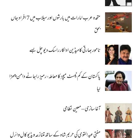
متحدہ عرب امارات میں بارشوں اور سیلاب میں 7 افراد جاں
بحق
نامور بھارتی کامیڈین اداکار راسک دیو چل بسے
پاکستان کے کم ٹیسٹ میچز کا معاملہ، رمیز راجا نے دامن چھڑا
لیا
آغا سازی – معین نظامی
مفتی عبدالقوی کی حریم شاہ کے ساتھ متنازعہ ویڈیو کال وائرل