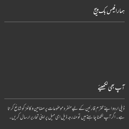
ہمارا فیس بک پیج
آپ بھی لکھیئے
ڈیلی اردو اپنے محترم قارئین کے لیےمنفرد موضوعات پر مضامین و کالمز کو شائع کرتا
ہے۔ اگر آپ لکھنا چا ہتے ہیں تو مندرجہ ذیل ای میل پر اپنی تحاریر ارسال کریں۔