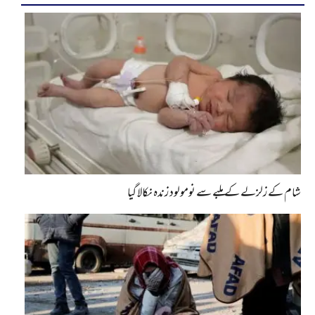
شام کے زلزلے کے ملبے سے نومولود زندہ نکالا گیا