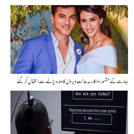
بھارت کے مشہور اداکار سدھانت ویر دل کا دورہ پڑنے سے انتقال کر گئے