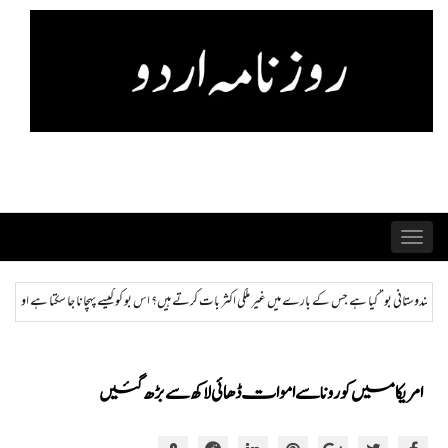
Skip
to
content
Toggle
navigation
کثر بات کرتے ہیں؟ اس بو کو کیسے پہچانا جا سکتا ہے اور ختم کیا جا سکتا ہے؟
ہمراز: پاکستان حکومت
امریکا میں کورونا سے اموات ڈھائی لاکھ سے بڑھ گئیں