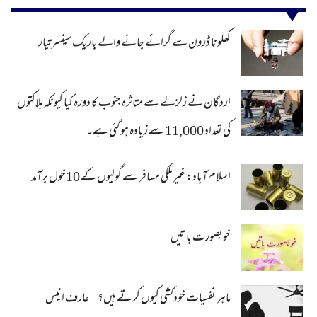
کھلونا ڈرون سے گرائے جانے والے باریک سینسر تیار
اردگان نے زلزلے سے متاثرہ جنوب کا دورہ کیا کیونکہ ہلاکتوں
کی تعداد 11,000 سے زیادہ ہو گئی ہے۔
اسلام آباد: غیرملکی مسافر سے گولیوں کے 10خول برآمد
خوبصورت باتیں
ماہر نفسیات خودکشی کیوں کرتے ہیں؟ – عارف انیس