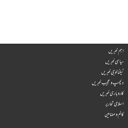
اہم خبریں
سیاسی خبریں
ٹیکنالوجی خبریں
دلچسپ و عجیب خبریں
کاروباری خبریں
اسلامی تحاریر
کالم و مضامین