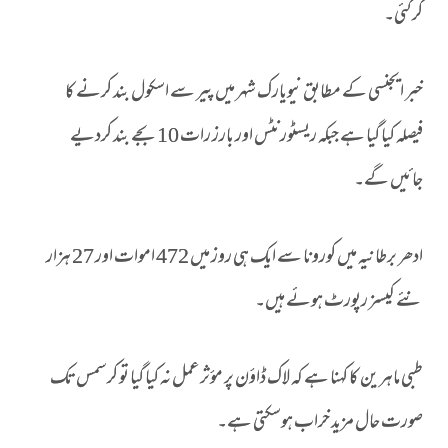
کرگئی۔
خبر ایجنسی کے مطابق نیویارک شہر میں پیر سے اسکول بند کرنے کا
فیصلہ کیا گیا ہے جبکہ ریسٹورنٹس اور بارز رات 10 بجے بند کردیے
جائیں گے۔
ادھر برطانیہ میں کورونا سے ایک ہی روز میں 472 اموات اور 27 ہزار
نئے کیسز رپورٹ ہوئے ہیں۔
طبی ماہرین کا کہنا ہے کہ لاک ڈاؤن پر مؤثر عمل نہ کیا گیا تو کرسمس تک
صورت حال مزید خراب ہوسکتی ہے۔