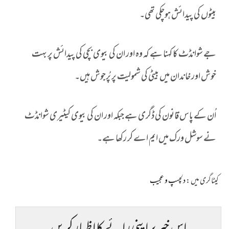
بیٹوں کی پیدائش ہوچکی تھی۔
جے شوانڈٹ کا کہنا ہے کہ وہ اور ان کی بیوی بچی کی پیدائش پر بہت
خوش اور خاندان میں بیٹی کی شمولیت پر پُرجوش ہیں۔
اُن کے پاس قانون کی ڈگری ہے جبکہ اور ان کی بیوی کیٹیری شوانڈٹ
نے سوشل ورک میں ایم اے کر رکھا ہے۔
کیٹاگری میں :
دلچسپ و عجیب