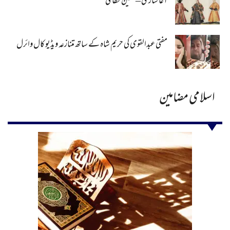
آغا سازی – معین نظامی
مفتی عبدالقوی کی حریم شاہ کے ساتھ متنازعہ ویڈیو کال وائرل
اسلامی مضامین