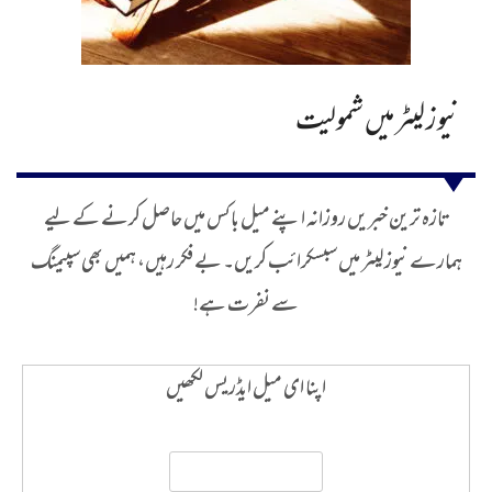
نیوز لیٹر میں شمولیت
تازہ ترین خبریں روزانہ اپنے میل باکس میں حاصل کرنے کے لیے
ہمارے نیوز لیٹر میں سبسکرائب کریں۔ بے فکر رہیں، ہمیں بھی سپیمنگ
سے نفرت ہے!
اپنا ای میل ایڈریس لکھیں