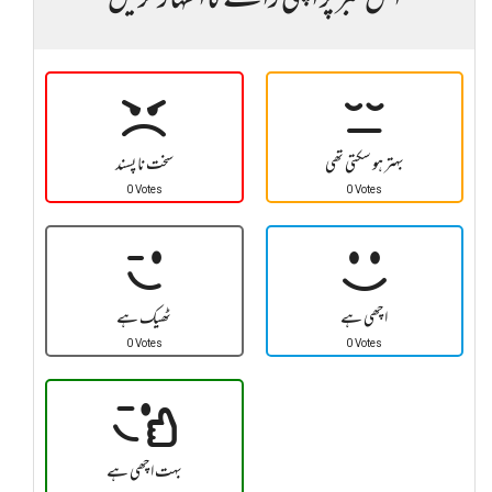
اس خبر پر اپنی رائے کا اظہار کریں
بہتر ہو سکتی تھی
سخت نا پسند
0 Votes
0 Votes
اچھی ہے
ٹھیک ہے
0 Votes
0 Votes
بہت اچھی ہے