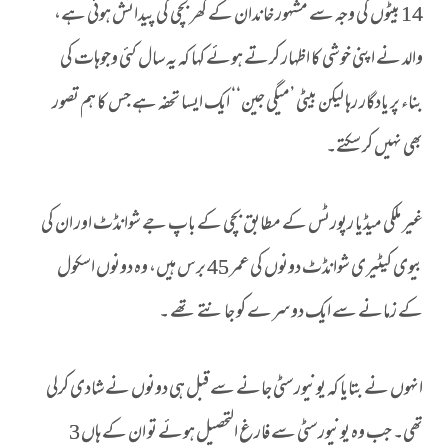
14 بیٹوں کی وجہ سے مشہور خاندان کے گھر بچی کی پیدائش ہوئی ہے،
والد نے اپنی خوشی کا اظہار کرتے ہوئے کہا کہ یہ سال کئی وجوہات کی
بناء پر یادگار رہا لیکن بیٹی ’میگی جین‘‘ ایک ایسا تحفہ ہے جس کا ہم تصور
بھی نہیں کر سکتے۔
غیر ملکی میڈیا رپورٹس کے مطابق بچی کے باپ جے شوانڈٹ اور ان کی
بیوی کیٹیری شوانڈٹ دونوں کی عمر 45 برس ہیں، وہ دونوں اسکول
کے زمانے سے ایک دوسرے کو جانتے تھے ۔
انہوں نے بتایا کہ یونیورسٹی جانے سے قبل ہی دونوں نے شادی کرلی
تھی۔ جب وہ یونیورسٹی سے فارغ التحصیل ہوئے تو ان کے ہاں 3