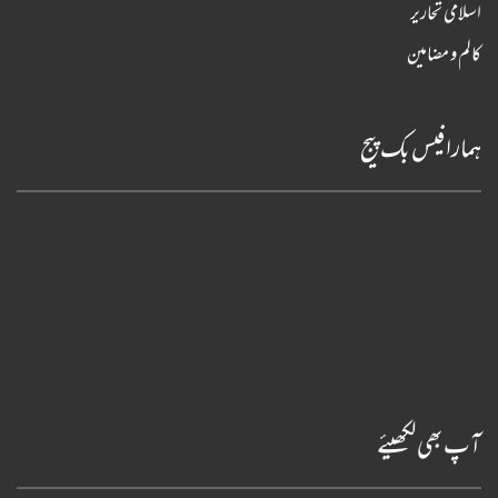
اسلامی تحاریر
کالم و مضامین
ہمارا فیس بک پیج
آپ بھی لکھیئے