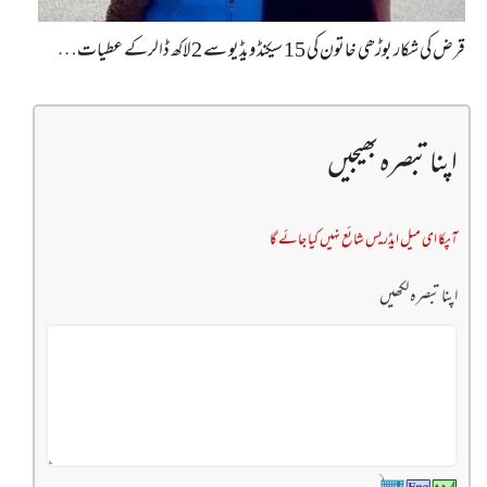
قرض کی شکار بوڑھی خاتون کی 15 سیکنڈ ویڈیو سے 2 لاکھ ڈالرکے عطیات…
اپنا تبصرہ بھیجیں
آپکا ای میل ایڈریس شائع نہیں کیا جائے گا
اپنا تبصرہ لکھیں