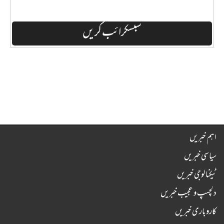
اہم خبریں
سیاسی خبریں
ٹیکنالوجی خبریں
دلچسپ و عجیب خبریں
کاروباری خبریں