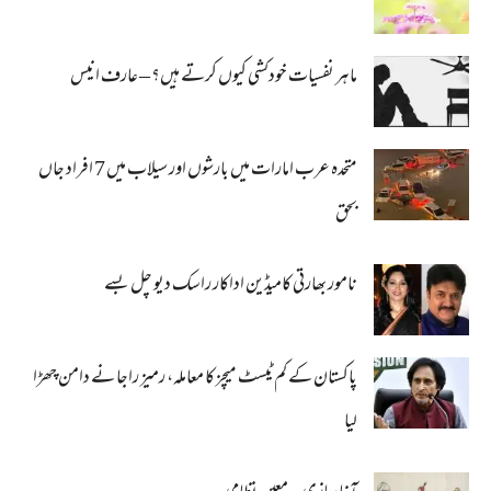
ماہر نفسیات خودکشی کیوں کرتے ہیں؟ – عارف انیس
متحدہ عرب امارات میں بارشوں اور سیلاب میں 7 افراد جاں
بحق
نامور بھارتی کامیڈین اداکار راسک دیو چل بسے
پاکستان کے کم ٹیسٹ میچز کا معاملہ، رمیز راجا نے دامن چھڑا
لیا