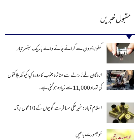
مقبول خبریں
کھلونا ڈرون سے گرائے جانے والے باریک سینسر تیار
اردگان نے زلزلے سے متاثرہ جنوب کا دورہ کیا کیونکہ ہلاکتوں
کی تعداد 11,000 سے زیادہ ہو گئی ہے۔
اسلام آباد: غیرملکی مسافر سے گولیوں کے 10خول برآمد
خوبصورت باتیں