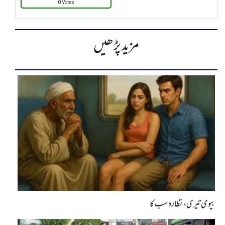
0 Votes
مزید پڑھیں
بیوی تیری، نظارہ سب کا