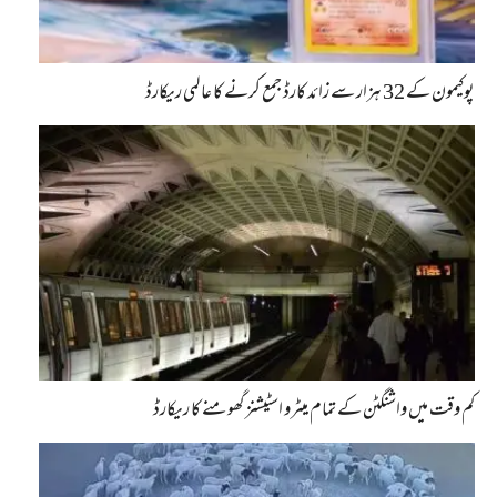
پوکیمون کے 32 ہزار سے زائد کارڈ جمع کرنے کا عالمی ریکارڈ
کم وقت میں واشنگٹن کے تمام میٹرو اسٹیشنز گھومنے کا ریکارڈ