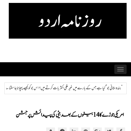
Skip
to
content
Toggle
navigation
ی اکثر بات کرتے ہیں؟ اس بو کو کیسے پہچانا جا سکتا ہے اور ختم کیا جا سکتا ہے؟
ہمراز: پاکستان حکو
امریکی جوڑے کا 14 بیٹوں کے بعد بیٹی کی پیدائش پر جشن