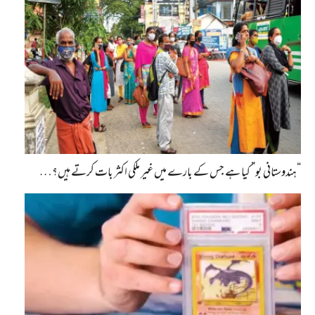
“ہندوستانی بو” کیا ہے جس کے بارے میں غیر ملکی اکثر بات کرتے ہیں؟…