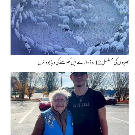
بھیڑوں کی مسلسل 12 روز دائرے میں گھومنے کی ویڈیو وائرل