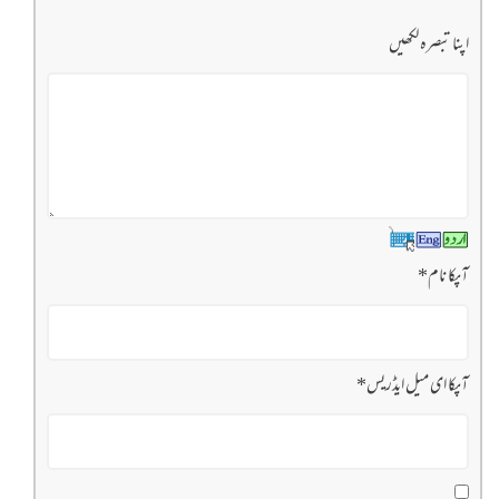
اپنا تبصرہ لکھیں
آپکا نام
*
آپکا ای میل ایڈریس
*