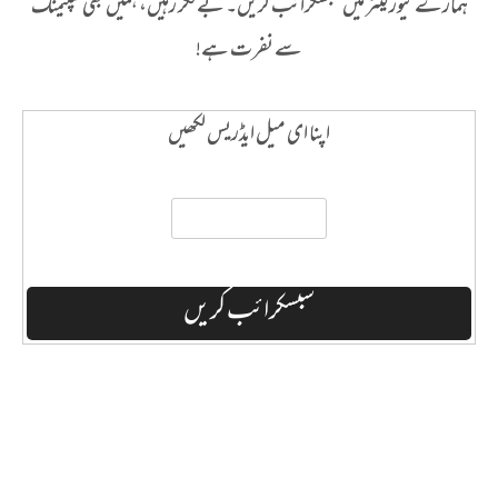
ہمارے نیوز لیٹر میں سبسکرائب کریں۔ بے فکر رہیں، ہمیں بھی سپیمنگ
سے نفرت ہے!
اپنا ای میل ایڈریس لکھیں