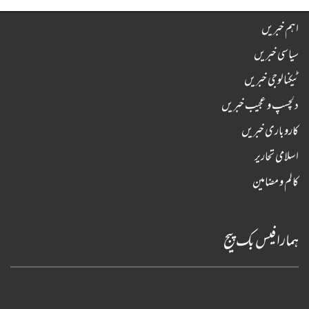
اہم خبریں
سیاسی خبریں
ٹیکنالوجی خبریں
دلچسپ و عجیب خبریں
کاروباری خبریں
اسلامی تحاریر
کالم و مضامین
ہمارا فیس بک پیج