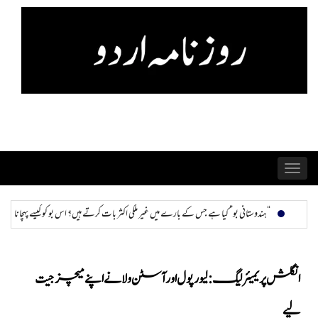
Skip
to
content
Toggle
navigation
 ہے جس کے بارے میں غیر ملکی اکثر بات کرتے ہیں؟ اس بو کو کیسے پہچانا جا سکتا ہے اور ختم کیا جا سکتا ہے؟
انگلش پریمیئر لیگ: لیورپول اور آسٹن ولا نے اپنے میچز جیت
لیے