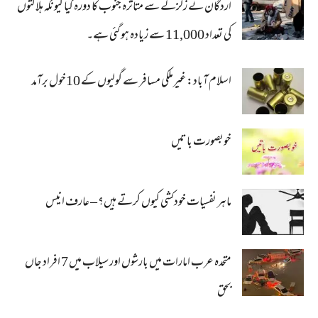
اردگان نے زلزلے سے متاثرہ جنوب کا دورہ کیا کیونکہ ہلاکتوں
کی تعداد 11,000 سے زیادہ ہو گئی ہے۔
اسلام آباد: غیرملکی مسافر سے گولیوں کے 10خول برآمد
خوبصورت باتیں
ماہر نفسیات خودکشی کیوں کرتے ہیں؟ – عارف انیس
متحدہ عرب امارات میں بارشوں اور سیلاب میں 7 افراد جاں
بحق