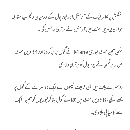
انگلش پریمیئر لیگ کے آرسنل اور لیورپول کے درمیان دلچسپ مقابلہ
ہو ا، 25 ویں منٹ میں آرسنل نے برتری حاصل کی۔
لیکن تین منٹ بعد ہی Mané نے گول برابر کر دیا اور 34ویں منٹ
میں رابرٹسن نے لیورپول کو برتری دلا دی۔
دوسرے ہاف میں بھی حریف ٹیموں نے ایک دوسرے کے گول پر
حملے کیے، 88ویں منٹ میں جوٹا نے گول بناکر لیورپول کو تین۔ایک
سے کامیابی دلا دی۔