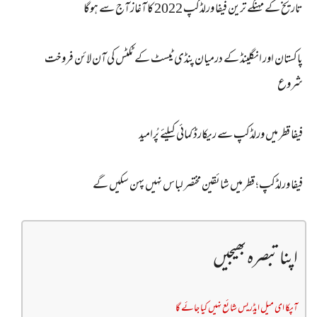
تاریخ کے مہنگے ترین فیفا ورلڈکپ 2022 کا آغاز آج سے ہوگا
پاکستان اور انگلینڈ کے درمیان پنڈی ٹیسٹ کے ٹکٹس کی آن لائن فروخت
شروع
فیفا قطر میں ورلڈکپ سے ریکارڈ کمائی کیلئے پُرامید
فیفا ورلڈکپ؛ قطر میں شائقین مختصر لباس نہیں پہن سکیں گے
اپنا تبصرہ بھیجیں
آپکا ای میل ایڈریس شائع نہیں کیا جائے گا