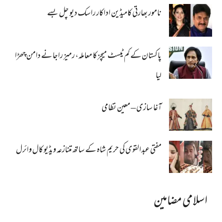
نامور بھارتی کامیڈین اداکار راسک دیو چل بسے
پاکستان کے کم ٹیسٹ میچز کا معاملہ، رمیز راجا نے دامن چھڑا
لیا
آغا سازی – معین نظامی
مفتی عبدالقوی کی حریم شاہ کے ساتھ متنازعہ ویڈیو کال وائرل
اسلامی مضامین