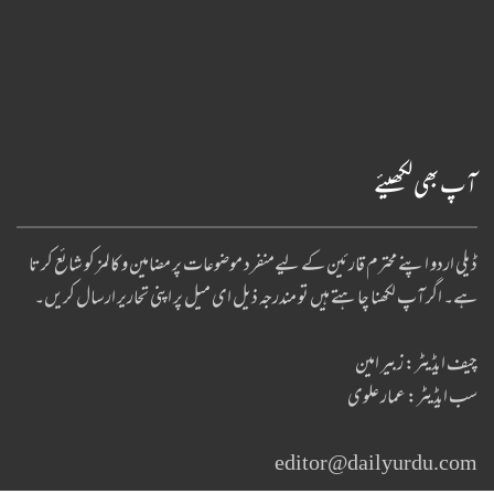
آپ بھی لکھیئے
ڈیلی اردو اپنے محترم قارئین کے لیےمنفرد موضوعات پر مضامین و کالمز کو شائع کرتا
ہے۔ اگر آپ لکھنا چا ہتے ہیں تو مندرجہ ذیل ای میل پر اپنی تحاریر ارسال کریں۔
چیف ایڈیٹر: زبیر امین
سب ایڈیٹر: عمار علوی
editor@dailyurdu.com