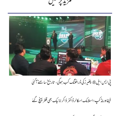
مزید پڑھیں
پی ایس ایل 8؛ پلئیرز کی ڈرافٹنگ کب ہوگی، تاریخ سامنے آگئی
فیفا ورلڈ کپ؛ اسلامک اسکالر ڈاکٹر ذاکر نائیک بھی قطر پہنچ گئے