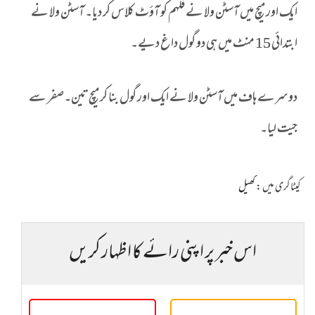
ایک اور میچ میں آسٹن ولا نے فلہم کو آؤٹ کلاس کر دیا۔ آسٹن ولا نے
ابتدائی 15 منٹ میں ہی دو گول داغ دیے۔
دوسرے ہاف میں آسٹن ولا نے ایک اور گول بنا کر میچ تین۔صفر سے
جیت لیا۔
کیٹاگری میں :
کھیل
اس خبر پر اپنی رائے کا اظہار کریں