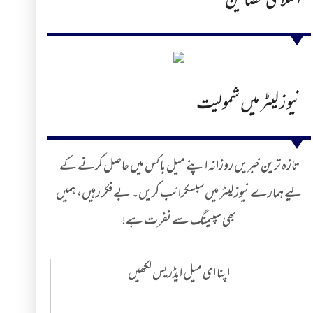
اسلامی مضامین
نیوز لیٹر میں شمولیت
تازہ ترین خبریں روزانہ اپنے میل باکس میں حاصل کرنے کے
لیے ہمارے نیوز لیٹر میں سبسکرائب کریں۔ بے فکر رہیں، ہمیں
بھی سپیمنگ سے نفرت ہے!
اپنا ای میل ایڈریس لکھیں