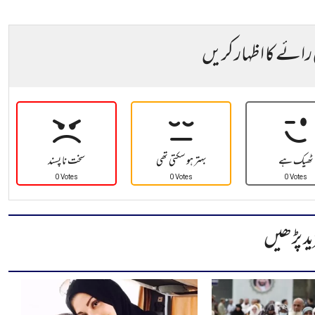
 رائے کا اظہار کریں
ٹھیک ہے
بہتر ہو سکتی تھی
سخت نا پسند
0 Votes
0 Votes
0 Votes
ید پڑھیں