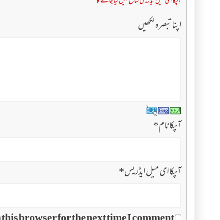
آپکا ای میل ایڈریس شائع نہیں کیا جائے گا
اپنا تبصرہ لکھیں
آپکا نام
*
آپکا ای میل ایڈریس
*
this browser for the next time I comment.