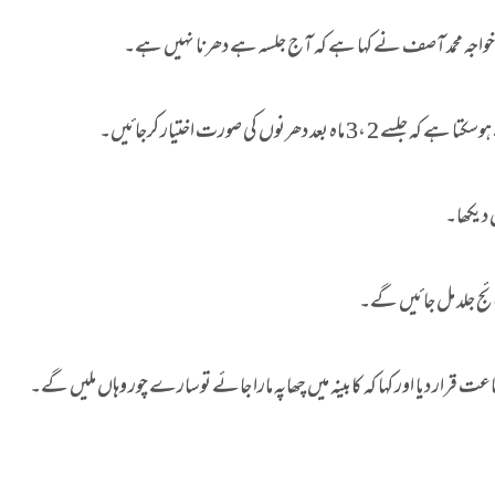
خواجہ محمد آصف نے کہا ہے کہ آج جلسہ ہے دھرنا نہیں ہے۔
نوں کی صورت اختیار کرجائیں۔
 دیکھا۔
تائج جلد مل جائیں گے۔
قرار دیا اور کہا کہ کابینہ میں چھاپہ مارا جائے تو سارے چور وہاں ملیں گے۔