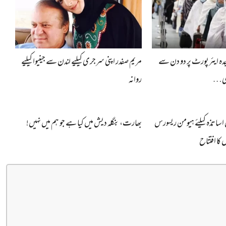
 جدہ ایئرپورٹ پر دو دن سے
مریم صفدر اپنی سرجری کیلیے لندن سے جینیوا کیلیے
 بھی…
روانہ
ساتذہ کیلئے ہیومن ریسورس
بھارت، بنگلہ دیش میں کیا ہے جو ہم میں نہیں!
کا افتتاح