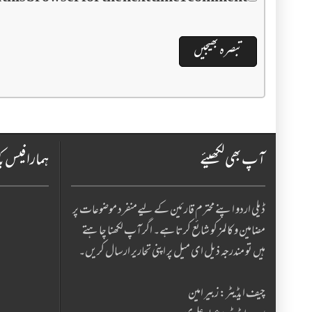
آپ بھی لکھیئے
ہمارا فیس ب
ڈیلی اردو اپنے محترم قارئین کے لیےمنفرد موضوعات پر
مضامین و کالمز کو شائع کرتا ہے۔ اگر آپ لکھنا چا ہتے
ہیں تو مندرجہ ذیل ای میل پر اپنی تحاریر ارسال کریں۔
چیف ایڈیٹر: زبیر امین