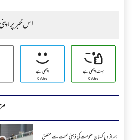
اس خبر پر اپنی
بہت اچھی ہے
اچھی ہے
0 Votes
0 Votes
مز
ہمراز: پاکستان حکومت کی ذہنی صحت سے متعلق