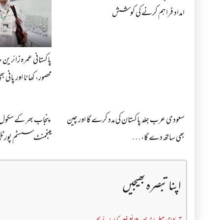
امداد فراہم کرنے کی کوشش
پاکستانی عمرہ زائرین
محصور، کھانا اور پانی
سعودی عرب جلد پاکستان کی مدد کرے گا اور چین
پنجاب بھر کے سکول ا
بھی ساتھ دے گا،…
مینجمنٹ سسٹم پورٹل 
اپنا تبصرہ بھیجیں