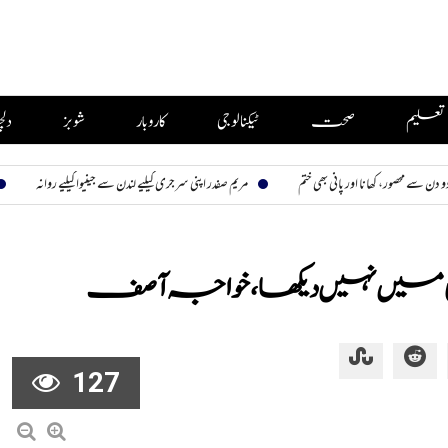
تعلیم
صحت
ٹیکنالوجی
کاروبار
شوبز
دل
ور، کھانا اور پانی بھی ختم
مریم صفدر اپنی سرجری کیلیے لندن سے جینیوا کیلیے روانہ
بیوی تی
ی میں نہیں دیکھا، خواجہ آصف
127