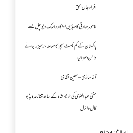
افراد جاں بحق
نامور بھارتی کامیڈین اداکار راسک دیو چل بسے
پاکستان کے کم ٹیسٹ میچز کا معاملہ، رمیز راجا نے
دامن چھڑا لیا
آغا سازی – معین نظامی
مفتی عبدالقوی کی حریم شاہ کے ساتھ متنازعہ ویڈیو
کال وائرل