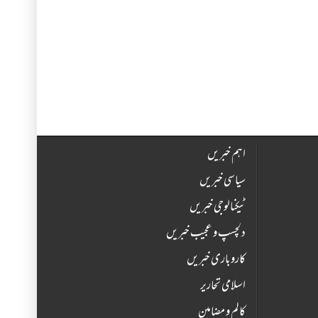
اہم خبریں
سیاسی خبریں
ٹیکنالوجی خبریں
دلچسپ و عجیب خبریں
کاروباری خبریں
اسلامی تحاریر
کالم و مضامین