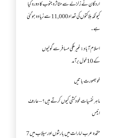
اردگان نے زلزلے سے متاثرہ جنوب کا دورہ کیا
کیونکہ ہلاکتوں کی تعداد 11,000 سے زیادہ ہو گئی
ہے۔
اسلام آباد: غیرملکی مسافر سے گولیوں
کے 10خول برآمد
خوبصورت باتیں
ماہر نفسیات خودکشی کیوں کرتے ہیں؟ – عارف
انیس
متحدہ عرب امارات میں بارشوں اور سیلاب میں 7