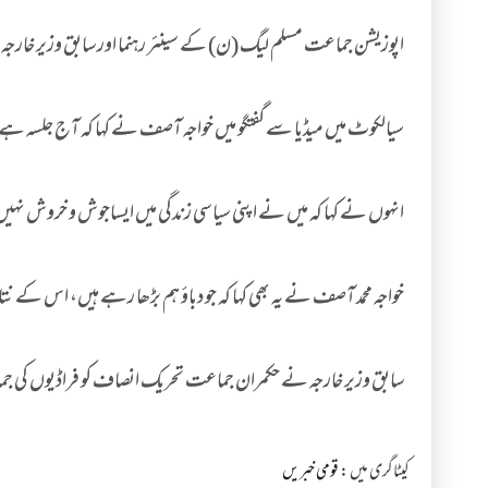
اپوزیشن جماعت مسلم لیگ (ن) کے سینئر رہنما اور سابق وزیر خارجہ 
سیالکوٹ میں میڈیا سے گفتگو میں خواجہ آصف نے کہا کہ آج جلسہ ہے ہوسکتا ہے کہ جلسے 2 ،3 ماہ بعد دھر
انہوں نے کہا کہ میں نے اپنی سیاسی زندگی میں ایساجوش و خروش نہیں
خواجہ محمد آصف نے یہ بھی کہا کہ جو دباؤ ہم بڑھا رہے ہیں، اس کے ن
سابق وزیر خارجہ نے حکمران جماعت تحریک انصاف کو فراڈیوں کی جماعت 
کیٹاگری میں :
قومی خبریں