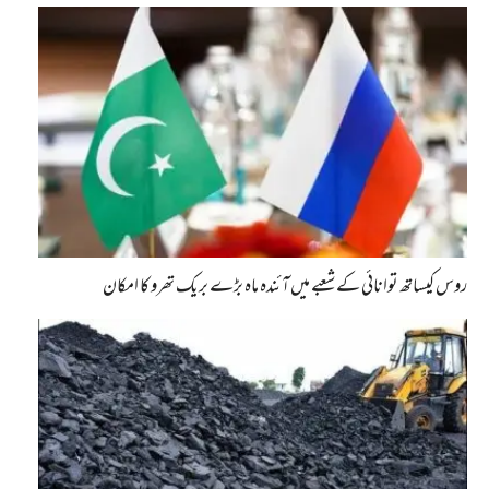
روس کیساتھ توانائی کے شعبے میں آئندہ ماہ بڑے بریک تھرو کا امکان