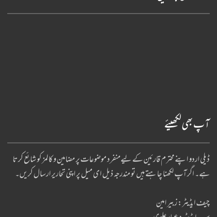
آپ بھی لکھیئے
ڈیلی اردو اپنے محترم قارئین کے لیےمنفرد موضوعات پر مضامین و کالمز کو شائع کرتا
ہے۔ اگر آپ لکھنا چا ہتے ہیں تو مندرجہ ذیل ای میل پر اپنی تحاریر ارسال کریں۔
چیف ایڈیٹر: زبیر امین