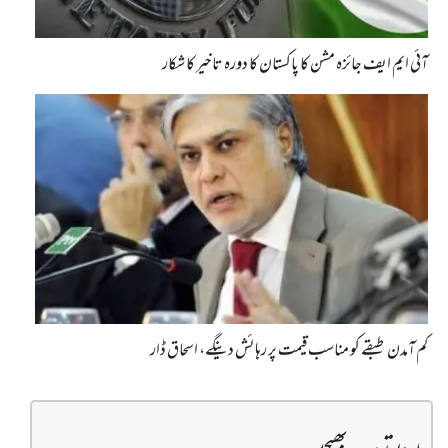
آئی ایم ایف جائزہ مشن کا پاکستان کا دورہ تاخیر کا شکار
کم آمدن طبقے کو مناسب قیمت پر رہائش دینگے، اسحاق ڈار