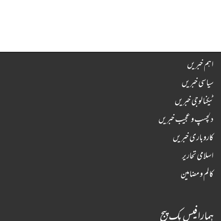
اہم خبریں
سیاسی خبریں
ٹیکنالوجی خبریں
دلچسپ و عجیب خبریں
کاروباری خبریں
اسلامی تحاریر
کالم و مضامین
ہمارا فیس بک پیج