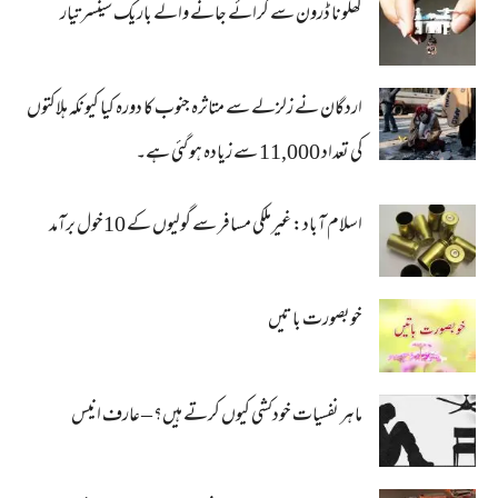
کھلونا ڈرون سے گرائے جانے والے باریک سینسر تیار
اردگان نے زلزلے سے متاثرہ جنوب کا دورہ کیا کیونکہ ہلاکتوں
کی تعداد 11,000 سے زیادہ ہو گئی ہے۔
اسلام آباد: غیرملکی مسافر سے گولیوں کے 10خول برآمد
خوبصورت باتیں
ماہر نفسیات خودکشی کیوں کرتے ہیں؟ – عارف انیس