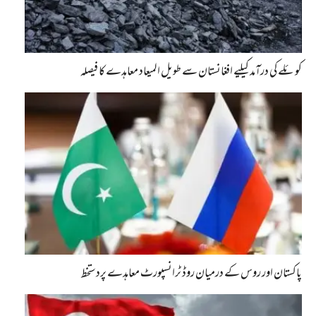
کوئلے کی درآمد کیلیے افغانستان سے طویل المیعاد معاہدے کا فیصلہ
پاکستان اور روس کے درمیان روڈ ٹرانسپورٹ معاہدے پردستخط