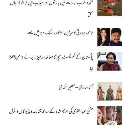
متحدہ عرب امارات میں بارشوں اور سیلاب میں 7 افراد جاں
بحق
نامور بھارتی کامیڈین اداکار راسک دیو چل بسے
پاکستان کے کم ٹیسٹ میچز کا معاملہ، رمیز راجا نے دامن چھڑا
لیا
آغا سازی – معین نظامی
مفتی عبدالقوی کی حریم شاہ کے ساتھ متنازعہ ویڈیو کال وائرل