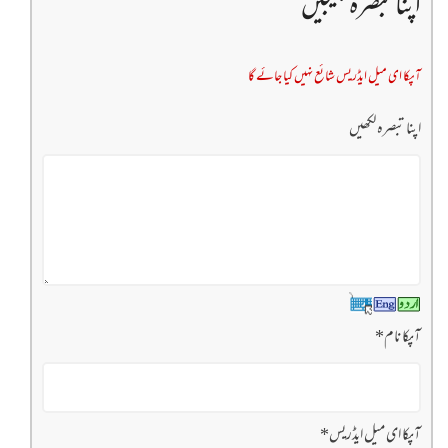
اپنا تبصرہ بھیجیں
آپکا ای میل ایڈریس شائع نہیں کیا جائے گا
اپنا تبصرہ لکھیں
آپکا نام
*
آپکا ای میل ایڈریس
*