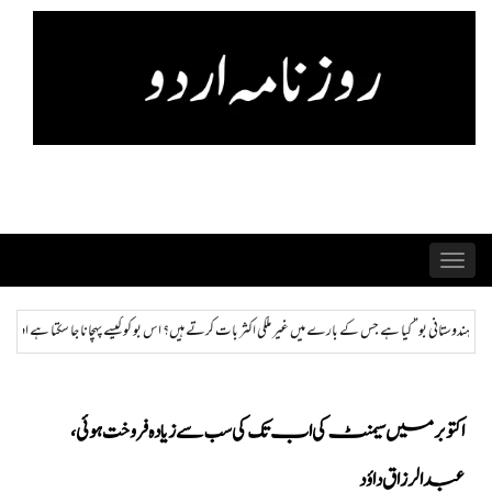
Skip
to
content
Toggle
navigation
کثر بات کرتے ہیں؟ اس بو کو کیسے پہچانا جا سکتا ہے اور ختم کیا جا سکتا ہے؟
ہمراز: پاکستان حکومت
اکتوبر میں سیمنٹ کی اب تک کی سب سے زیادہ فروخت ہوئی،
عبدالرزاق داؤد