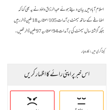
اسلام آباد میں بیان دیتے ہوئے عبدالرزاق داؤد نے یہ بھی کہا کہ
اضافے کے ساتھ سیمنٹ برآمدات 105 اعشاریہ 18 ملین ڈالر رہیں
جبکہ گزشتہ سال سیمنٹ کی برآمدات 94 اعشاریہ 97 ملین ڈالر تھیں۔
کیٹاگری میں :
کاروبار
اس خبر پر اپنی رائے کا اظہار کریں