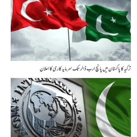
ترکیہ کا پاکستان میں پانچ ارب ڈالر تک سرمایہ کاری کا اعلان