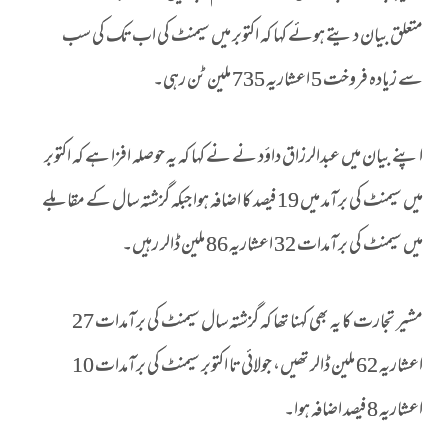
متعلق بیان دیتے ہوئے کہا کہ اکتوبر میں سیمنٹ کی اب تک کی سب
سے زیادہ فروخت 5 اعشاریہ 735 ملین ٹن رہی۔
اپنے بیان میں عبدالرزاق داؤد نے نے کہا کہ یہ حوصلہ افزا ہے کہ اکتوبر
میں سیمنٹ کی برآمد میں 19 فیصد کا اضافہ ہوا جبکہ گزشتہ سال کے مقابلے
میں سیمنٹ کی برآمدات 32 اعشاریہ 86 ملین ڈالر رہیں۔
مشیر تجارت کا یہ بھی کہنا تھا کہ گزشتہ سال سیمنٹ کی برآمدات 27
اعشاریہ 62 ملین ڈالر تھیں، جولائی تا اکتوبر سیمنٹ کی برآمدات 10
اعشاریہ 8 فیصد اضافہ ہوا۔