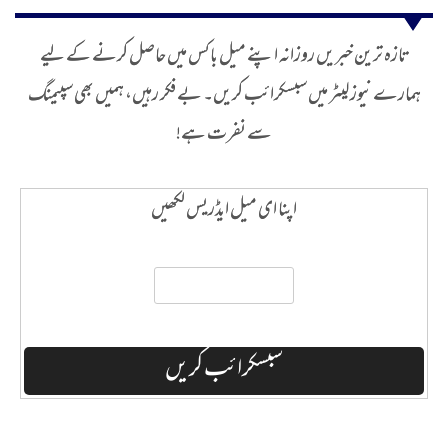
تازہ ترین خبریں روزانہ اپنے میل باکس میں حاصل کرنے کے لیے
ہمارے نیوز لیٹر میں سبسکرائب کریں۔ بے فکر رہیں، ہمیں بھی سپیمنگ
سے نفرت ہے!
اپنا ای میل ایڈریس لکھیں