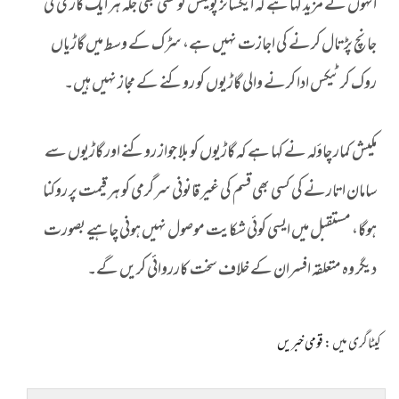
انہوں نے مزید کہا ہے کہ ایکسائز پولیس کو کسی بھی جگہ ہر ایک گاڑی کی
جانچ پڑتال کرنے کی اجازت نہیں ہے، سڑک کے وسط میں گاڑیاں
روک کر ٹیکس ادا کرنے والی گاڑیوں کو روکنے کے مجاز نہیں ہیں۔
مکیش کمار چاؤلہ نے کہا ہے کہ گاڑیوں کو بلا جواز روکنے اور گاڑیوں سے
سامان اتارنے کی کسی بھی قسم کی غیر قانونی سرگرمی کو ہر قیمت پر روکنا
ہوگا، مستقبل میں ایسی کوئی شکایت موصول نہیں ہونی چاہیے بصورت
دیگر وہ متعلقہ افسران کے خلاف سخت کارروائی کریں گے۔
کیٹاگری میں :
قومی خبریں