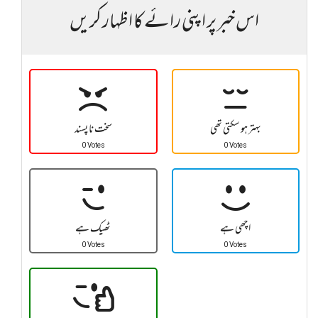
اس خبر پر اپنی رائے کا اظہار کریں
بہتر ہو سکتی تھی
سخت نا پسند
0 Votes
0 Votes
اچھی ہے
ٹھیک ہے
0 Votes
0 Votes