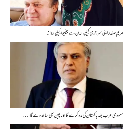
مریم صفدر اپنی سرجری کیلیے لندن سے جینیوا کیلیے روانہ
سعودی عرب جلد پاکستان کی مدد کرے گا اور چین بھی ساتھ دے گا،…