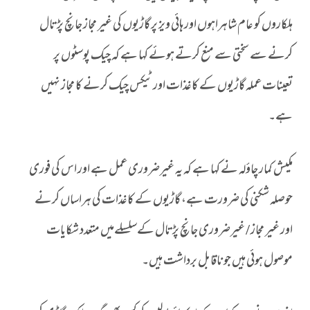
ہلکاروں کو عام شاہراہوں اور ہائی ویز پر گاڑیوں کی غیر مجاز جانچ پڑتال
کرنے سے سختی سے منع کرتے ہوئے کہا ہے کہ چیک پوسٹوں پر
تعینات عملہ گاڑیوں کے کاغذات اور ٹیکس چیک کرنے کا مجاز نہیں
ہے۔
مکیش کمار چاؤلہ نے کہا ہے کہ یہ غیرضروری عمل ہے اور اس کی فوری
حوصلہ شکنی کی ضرورت ہے، گاڑیوں کے کاغذات کی ہراساں کرنے
اور غیر مجاز / غیرضروری جانچ پڑتال کےسلسلےمیں متعدد شکایات
موصول ہوئی ہیں جو ناقابل برداشت ہیں۔