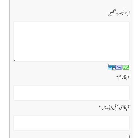
اپنا تبصرہ لکھیں
آپکا نام
*
آپکا ای میل ایڈریس
*