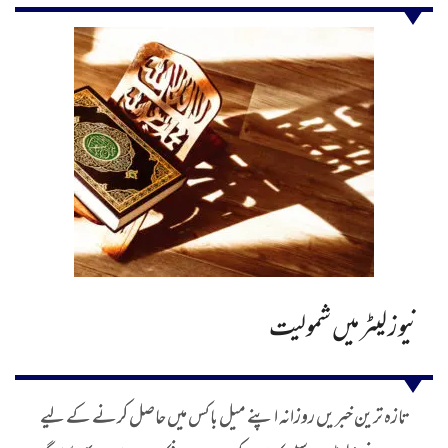
نیوز لیٹر میں شمولیت
تازہ ترین خبریں روزانہ اپنے میل باکس میں حاصل کرنے کے لیے