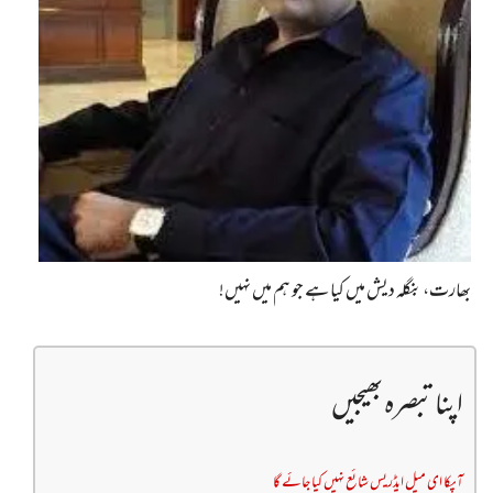
بھارت، بنگلہ دیش میں کیا ہے جو ہم میں نہیں!
اپنا تبصرہ بھیجیں
آپکا ای میل ایڈریس شائع نہیں کیا جائے گا