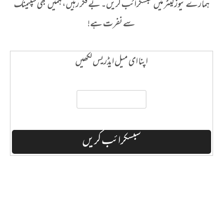
ہمارے نیوز لیٹر میں سبسکرائب کریں۔ بے فکر رہیں، ہمیں بھی سپیمنگ
سے نفرت ہے!
اپنا ای میل ایڈریس لکھیں