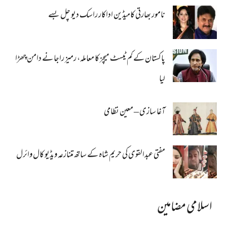
نامور بھارتی کامیڈین اداکار راسک دیو چل بسے
پاکستان کے کم ٹیسٹ میچز کا معاملہ، رمیز راجا نے دامن چھڑا
لیا
آغا سازی – معین نظامی
مفتی عبدالقوی کی حریم شاہ کے ساتھ متنازعہ ویڈیو کال وائرل
اسلامی مضامین