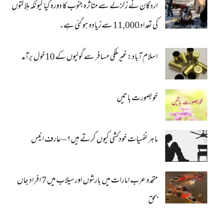
اردگان نے زلزلے سے متاثرہ جنوب کا دورہ کیا کیونکہ ہلاکتوں
کی تعداد 11,000 سے زیادہ ہو گئی ہے۔
اسلام آباد: غیرملکی مسافر سے گولیوں کے 10خول برآمد
خوبصورت باتیں
ماہر نفسیات خودکشی کیوں کرتے ہیں؟ – عارف انیس
متحدہ عرب امارات میں بارشوں اور سیلاب میں 7 افراد جاں
بحق