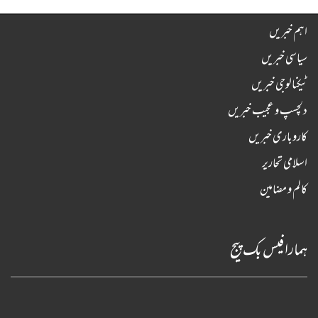
اہم خبریں
سیاسی خبریں
ٹیکنالوجی خبریں
دلچسپ و عجیب خبریں
کاروباری خبریں
اسلامی تحاریر
کالم و مضامین
ہمارا فیس بک پیج