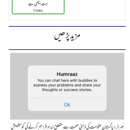
بہت اچھی ہے
0 Votes
مزید پڑھیں
ہمراز: پاکستان حکومت کی ذہنی صحت سے متعلق امداد فراہم کرنے کی کوشش