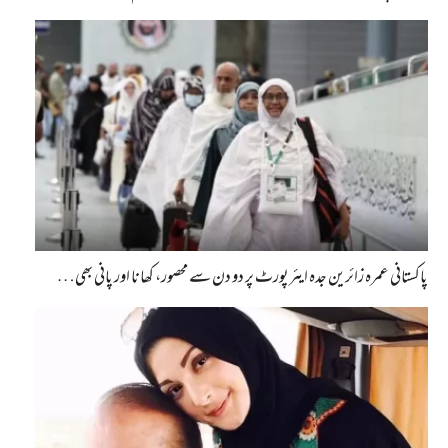
پاکستانی عمرہ زائرین جدہ ایئرپورٹ پر دو دن سے محصور، کھانا اور پانی بھی…