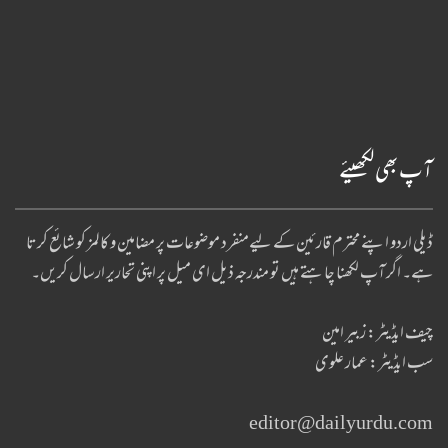
آپ بھی لکھیئے
ڈیلی اردو اپنے محترم قارئین کے لیےمنفرد موضوعات پر مضامین و کالمز کو شائع کرتا
ہے۔ اگر آپ لکھنا چا ہتے ہیں تو مندرجہ ذیل ای میل پر اپنی تحاریر ارسال کریں۔
چیف ایڈیٹر: زبیر امین
سب ایڈیٹر: عمار علوی
editor@dailyurdu.com