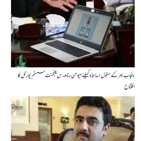
پنجاب بھر کے سکول اساتذہ کیلئے ہیومن ریسورس مینجمنٹ سسٹم پورٹل کا
افتتاح