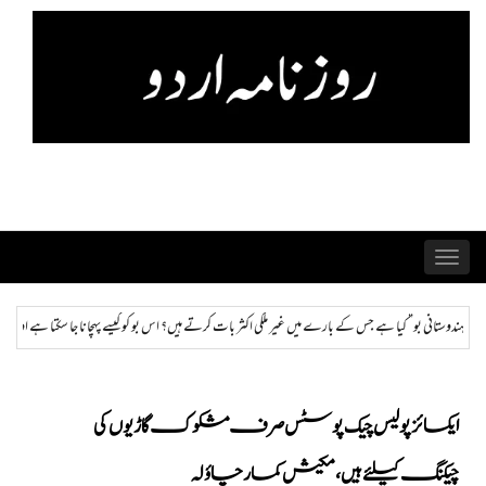
Skip
to
content
Toggle
navigation
 اکثر بات کرتے ہیں؟ اس بو کو کیسے پہچانا جا سکتا ہے اور ختم کیا جا سکتا ہے؟
ہمراز: پاکستان حکو
ایکسائز پولیس چیک پوسٹس صرف مشکوک گاڑیوں کی
چیکنگ کیلئے ہیں، مکیش کمار چاؤلہ