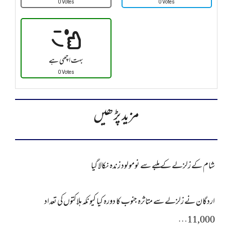
0 Votes
0 Votes
بہت اچھی ہے
0 Votes
مزید پڑھیں
شام کے زلزلے کے ملبے سے نومولود زندہ نکالا گیا
اردگان نے زلزلے سے متاثرہ جنوب کا دورہ کیا کیونکہ ہلاکتوں کی تعداد
11,000…