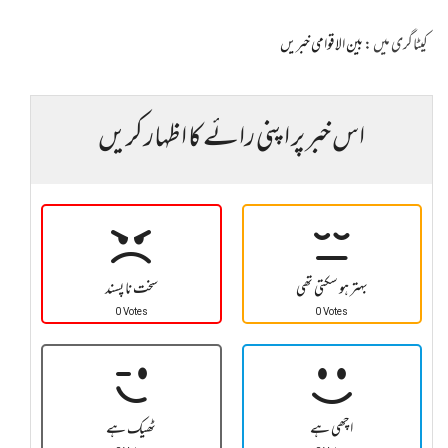
کیٹاگری میں :
بین الاقوامی خبریں
اس خبر پر اپنی رائے کا اظہار کریں
بہتر ہو سکتی تھی
سخت نا پسند
0 Votes
0 Votes
اچھی ہے
ٹھیک ہے