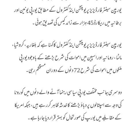
یورپین سینٹر فار ڈیزیز پریوینشن اینڈ کنٹرول کے مطابق یورپی یونین اور
برطانیہ میں ریکارڈ 45 ہزار سے زائد کیس کی تصدیق ہوئی ۔
یورپین سینٹر فار ڈیزیز پریوینشن اینڈ کنٹرول کاکہنا ہے کہ بلغاریہ، کروشیا،
مالٹا ، رومانیہ اور اسپین میں اموات کی شرح بڑھنے کے باوجود یورپی
ملکوں میں اموات کی شرح 72 دنوں کے دوران مستحکم رہی۔
دوسری جانب مختلف یورپی سیاسی رہنما آنے والے دنوں میں کورونا
کی وجہ سے اسپتالوں پر دباؤ بڑھنے کا خدشہ ظاہر کررہے ہیں، جبکہ امریکا
کے مقابلے میں یورپ کی صورتحال کو بہتر قرار دیا جارہا ہے۔