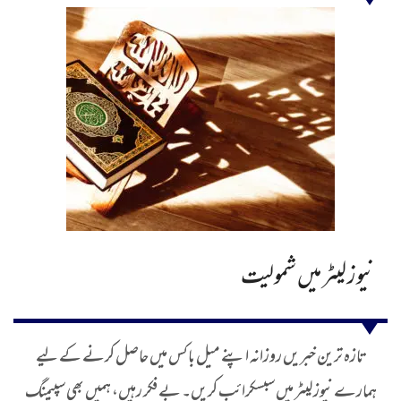
نیوز لیٹر میں شمولیت
تازہ ترین خبریں روزانہ اپنے میل باکس میں حاصل کرنے کے لیے
ہمارے نیوز لیٹر میں سبسکرائب کریں۔ بے فکر رہیں، ہمیں بھی سپیمنگ