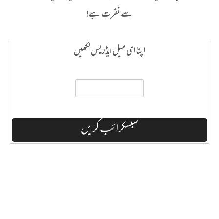
سے نفرت ہے!
اپنا ای میل ایڈریس لکھیں