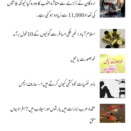
اردگان نے زلزلے سے متاثرہ جنوب کا دورہ کیا کیونکہ ہلاکتوں
کی تعداد 11,000 سے زیادہ ہو گئی ہے۔
اسلام آباد: غیرملکی مسافر سے گولیوں کے 10خول برآمد
خوبصورت باتیں
ماہر نفسیات خودکشی کیوں کرتے ہیں؟ – عارف انیس
متحدہ عرب امارات میں بارشوں اور سیلاب میں 7 افراد جاں
بحق