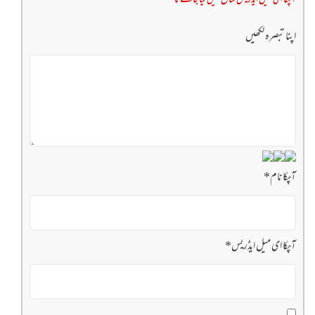
آپکا ای میل ایڈریس شائع نہیں کیا جائے گا
اپنا تبصرہ لکھیں
آپکا نام
*
آپکا ای میل ایڈریس
*