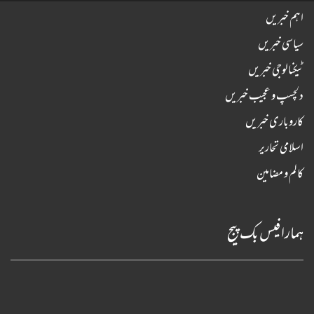
اہم خبریں
سیاسی خبریں
ٹیکنالوجی خبریں
دلچسپ و عجیب خبریں
کاروباری خبریں
اسلامی تحاریر
کالم و مضامین
ہمارا فیس بک پیج