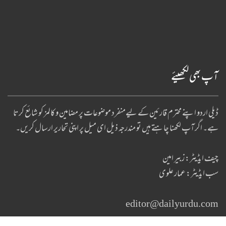
آپ بھی لکھیئے
ڈیلی اردو اپنے محترم قارئین کے لیےمنفرد موضوعات پر مضامین و کالمز کو شائع کرتا
ہے۔ اگر آپ لکھنا چا ہتے ہیں تو مندرجہ ذیل ای میل پر اپنی تحاریر ارسال کریں۔
چیف ایڈیٹر: زبیر امین
سب ایڈیٹر: عمار علوی
editor@dailyurdu.com