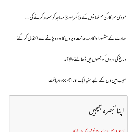
مودی سرکار کی مسلمانوں کے 5 گھر اور 3 مساجد کو مسمار کرنے کی…
بھارت کے مشہور اداکار سدھانت ویر دل کا دورہ پڑنے سے انتقال کر گئے
دماغ کی لہروں کو جملوں میں ڈھالنے والا آلہ
سیب میں دل کے لیے مفید ایک اور اہم جزو دریافت
اپنا تبصرہ بھیجیں