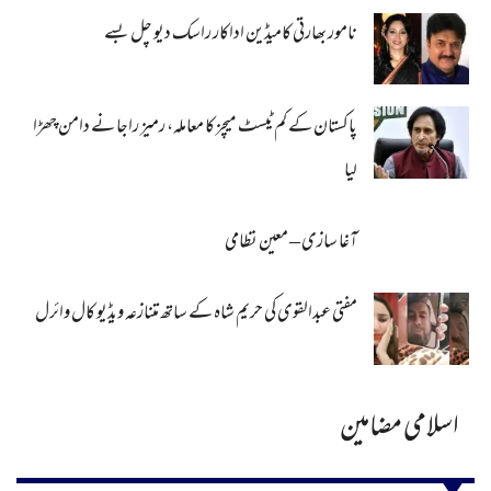
نامور بھارتی کامیڈین اداکار راسک دیو چل بسے
پاکستان کے کم ٹیسٹ میچز کا معاملہ، رمیز راجا نے دامن چھڑا
لیا
آغا سازی – معین نظامی
مفتی عبدالقوی کی حریم شاہ کے ساتھ متنازعہ ویڈیو کال وائرل
اسلامی مضامین