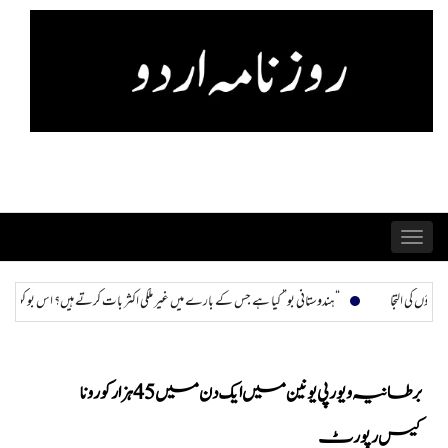
Skip
to
content
Toggle
navigation
ندوستانی بو” کیا ہے جس کے بارے میں غیر ملکی اکثر بات کرتے ہیں؟ اس بو کو کیسے پہچانا جا سکتا ہے اور ختم کیا ج
برطانیہ و یورپی یونین میں ایک دن میں 45 ہزار کورونا
کیس رپورٹ