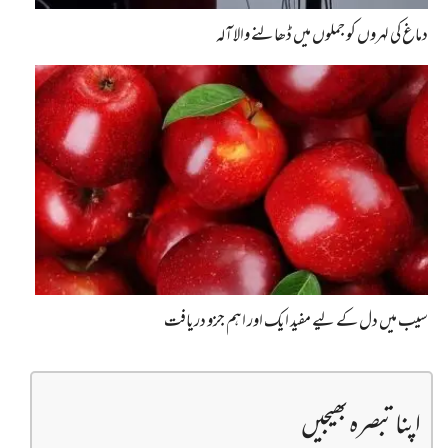
دماغ کی لہروں کو جملوں میں ڈھالنے والا آلہ
سیب میں دل کے لیے مفید ایک اور اہم جزو دریافت
اپنا تبصرہ بھیجیں