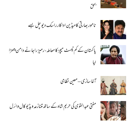
بحق
نامور بھارتی کامیڈین اداکار راسک دیو چل بسے
پاکستان کے کم ٹیسٹ میچز کا معاملہ، رمیز راجا نے دامن چھڑا
لیا
آغا سازی – معین نظامی
مفتی عبدالقوی کی حریم شاہ کے ساتھ متنازعہ ویڈیو کال وائرل