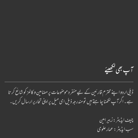
آپ بھی لکھیئے
ڈیلی اردو اپنے محترم قارئین کے لیےمنفرد موضوعات پر مضامین و کالمز کو شائع کرتا
ہے۔ اگر آپ لکھنا چا ہتے ہیں تو مندرجہ ذیل ای میل پر اپنی تحاریر ارسال کریں۔
چیف ایڈیٹر: زبیر امین
سب ایڈیٹر: عمار علوی