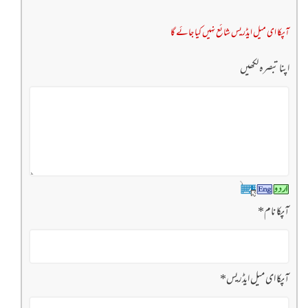
آپکا ای میل ایڈریس شائع نہیں کیا جائے گا
اپنا تبصرہ لکھیں
آپکا نام
*
آپکا ای میل ایڈریس
*