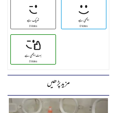
اچھی ہے
ٹھیک ہے
0 Votes
0 Votes
بہت اچھی ہے
0 Votes
مزید پڑھیں