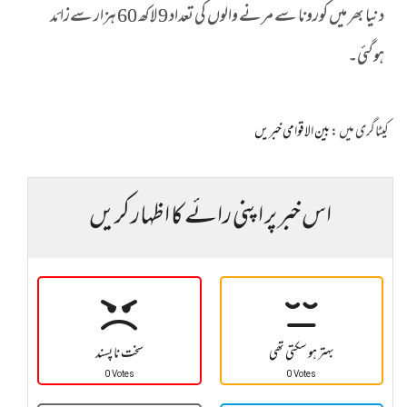
دنیا بھر میں کورونا سے مرنے والوں کی تعداد 9 لاکھ 60 ہزار سےزائد
ہوگئی۔
کیٹاگری میں :
بین الاقوامی خبریں
اس خبر پر اپنی رائے کا اظہار کریں
بہتر ہو سکتی تھی
سخت نا پسند
0 Votes
0 Votes