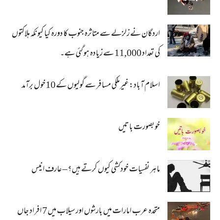
اردگان نے زلزلے سے متاثرہ جنوب کا دورہ کیا کیونکہ ہلاکتوں
کی تعداد 11,000 سے زیادہ ہو گئی ہے۔
اسلام آباد: غیرملکی مسافر سے گولیوں کے 10خول برآمد
خوبصورت باتیں
ماہر نفسیات خودکشی کیوں کرتے ہیں؟ – عارف انیس
متحدہ عرب امارات میں بارشوں اور سیلاب میں 7 افراد جاں