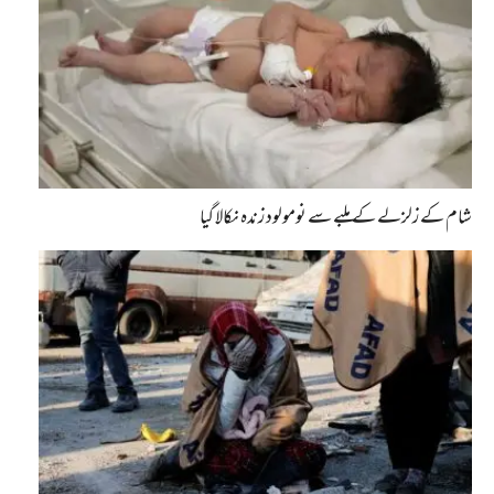
شام کے زلزلے کے ملبے سے نومولود زندہ نکالا گیا