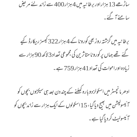
ساڑھے 13 ہزار اور برطانیہ میں 4 ہزار 400 سے زائد نئے مریض
سامنے آ گئے۔
برطانیہ میں گزشتہ روز بھی کورونا کے 4 ہزار 322 کیسز ریکارڈ کیے
گئے تھے جہاں پر کورونا متاثرین کی مجموعی تعداد 3 لاکھ 90 ہزار سے
زیادہ اور اموات کی تعداد 41 ہزار 759 ہے۔
ادھر مانچسٹر میں اسکولز دوبارہ کھلنے کے چند دن بعد ہی سیکڑوں بچوں کو
آئیسولیشن میں بھیج دیا گیا، 15 اسکولوں کے ایک ہزار سے زائد بچوں کو
آئیسولیٹ کر دیا گیا ہے۔