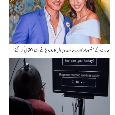
بھارت کے مشہور اداکار سدھانت ویر دل کا دورہ پڑنے سے انتقال کر گئے