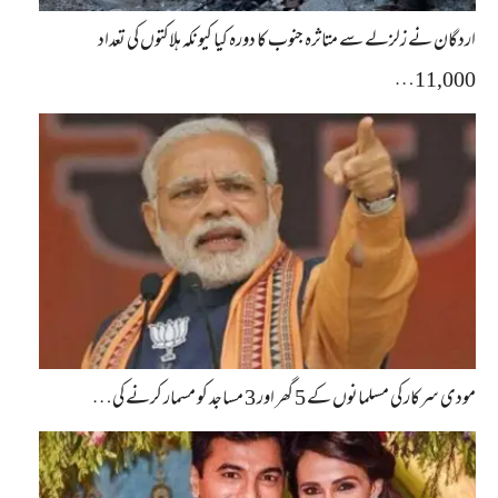
اردگان نے زلزلے سے متاثرہ جنوب کا دورہ کیا کیونکہ ہلاکتوں کی تعداد
11,000…
مودی سرکار کی مسلمانوں کے 5 گھر اور 3 مساجد کو مسمار کرنے کی…