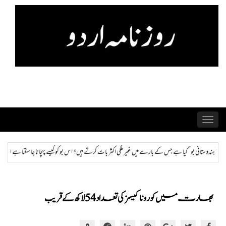
Skip
to
content
Toggle
navigation
اکثر بات کرتے ہیں؟ اس بو کو کیسے پہچانا جا سکتا ہے اور ختم کیا جا سکتا ہے؟
ہمراز: پاکستان حکوم
بھارت میں کورونا کیسز کی تعداد 54 لاکھ کے قریب