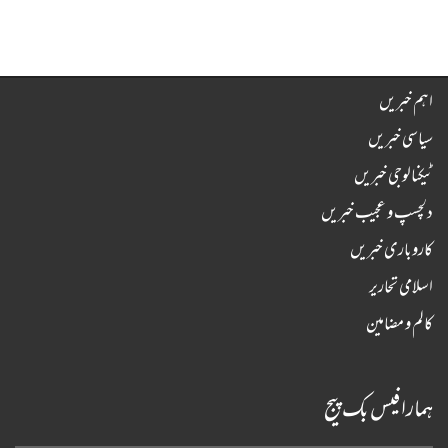
اہم خبریں
سیاسی خبریں
ٹیکنالوجی خبریں
دلچسپ و عجیب خبریں
کاروباری خبریں
اسلامی تحاریر
کالم و مضامین
ہمارا فیس بک پیج