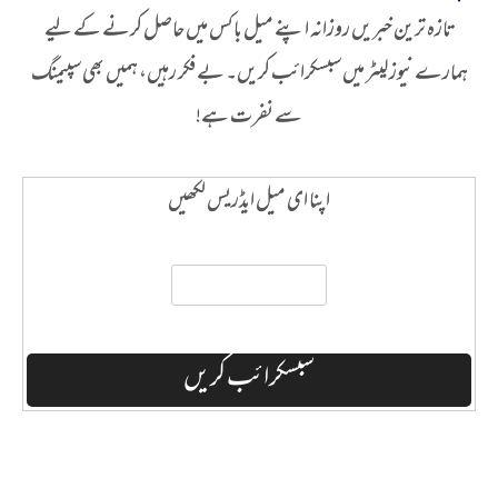
تازہ ترین خبریں روزانہ اپنے میل باکس میں حاصل کرنے کے لیے
ہمارے نیوز لیٹر میں سبسکرائب کریں۔ بے فکر رہیں، ہمیں بھی سپیمنگ
سے نفرت ہے!
اپنا ای میل ایڈریس لکھیں