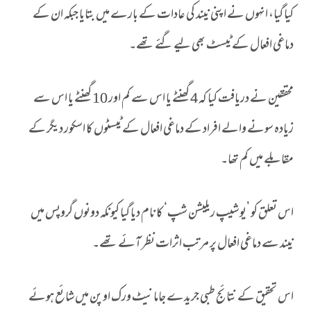
کیا گیا، انہوں نے اپنی نیند کی عادات کے بارے میں بتایا جبکہ ان کے
دماغی افعال کے ٹیسٹ بھی لیے گئے تھے۔
محققین نے دریافت کیا کہ 4 گھنٹے یا اس سے کم اور 10 گھنٹے یا اس سے
زیادہ سونے والے افراد کے دماغی افعال کے ٹیسٹوں کا اسکور دیگر کے
مقابلے میں کم تھا۔
اس تعلق کو ’یو شیپ ریلیشن شپ‘ کا نام دیا گیا کیونکہ دونوں گروپس میں
نیند سے دماغی افعال پر مرتب اثرات نظر آئے تھے۔
اس تحقیق کے نتائج طبی جریدے جاما نیٹ ورک اوپن میں شائع ہوئے