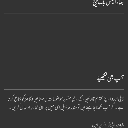
ہمارا فیس بک پیج
آپ بھی لکھیئے
ڈیلی اردو اپنے محترم قارئین کے لیےمنفرد موضوعات پر مضامین و کالمز کو شائع کرتا
ہے۔ اگر آپ لکھنا چا ہتے ہیں تو مندرجہ ذیل ای میل پر اپنی تحاریر ارسال کریں۔
چیف ایڈیٹر: زبیر امین