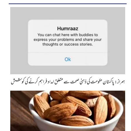
ہمراز: پاکستان حکومت کی ذہنی صحت سے متعلق امداد فراہم کرنے کی کوشش