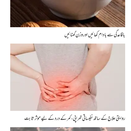
باقاعدگی سے بادام کھائیں اور وزن گھٹائیں
روایتی علاج کے ساتھ نفیساتی تھراپی، کمر کے درد کے لیے مؤثر ثابت