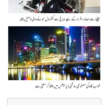
چلنے سے معذور افراد کے لیے دماغ سے کنٹرول ہونے والی وھیل چیئر
خواب گاہ کی مصنوعی روشنی ذیابیطس میں مبتلا کر سکتی ہے