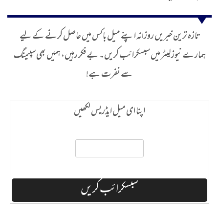
تازہ ترین خبریں روزانہ اپنے میل باکس میں حاصل کرنے کے لیے
ہمارے نیوز لیٹر میں سبسکرائب کریں۔ بے فکر رہیں، ہمیں بھی سپیمنگ
سے نفرت ہے!
اپنا ای میل ایڈریس لکھیں