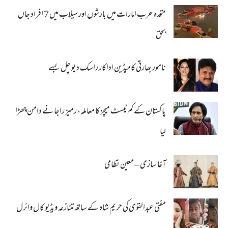
متحدہ عرب امارات میں بارشوں اور سیلاب میں 7 افراد جاں
بحق
نامور بھارتی کامیڈین اداکار راسک دیو چل بسے
پاکستان کے کم ٹیسٹ میچز کا معاملہ، رمیز راجا نے دامن چھڑا
لیا
آغا سازی – معین نظامی
مفتی عبدالقوی کی حریم شاہ کے ساتھ متنازعہ ویڈیو کال وائرل