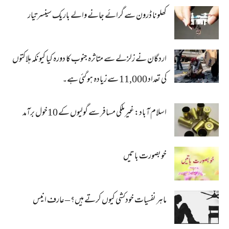
کھلونا ڈرون سے گرائے جانے والے باریک سینسر تیار
اردگان نے زلزلے سے متاثرہ جنوب کا دورہ کیا کیونکہ ہلاکتوں
کی تعداد 11,000 سے زیادہ ہو گئی ہے۔
اسلام آباد: غیرملکی مسافر سے گولیوں کے 10خول برآمد
خوبصورت باتیں
ماہر نفسیات خودکشی کیوں کرتے ہیں؟ – عارف انیس