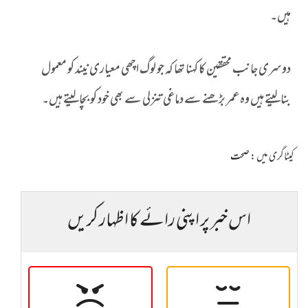
ہیں۔
دوسری جانب محققین کا کہنا تھا کہ جو لوگ اچھی معیاری نیند کو معمول
بنالیتے ہیں وہ عمر بڑھنے سے دماغی تنزلی سے بھی خود کو بچالیتے ہیں۔
کیٹاگری میں :
صحت
اس خبر پر اپنی رائے کا اظہار کریں