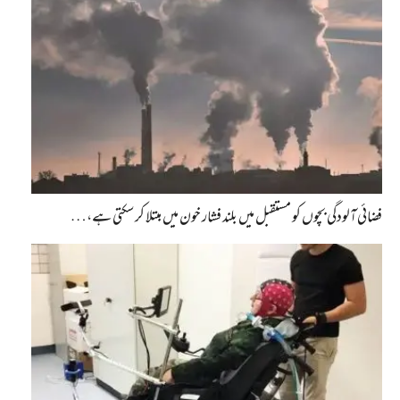
فضائی آلودگی بچوں کو مستقبل میں بلند فشار خون میں مبتلا کر سکتی ہے،…