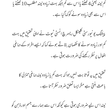
کم نیند یعنی 4 گھنٹے یا اس سے کم جبکہ بہت زیادہ نیند مطلب 10 گھنٹے یا
اس سے بھی زیادہ سونے کوکہا گیا ہے۔
پیکنگ یونیورسٹی کلینکل ریسرچ انسٹی ٹیوٹ نے اپنی تحقیق میں بہت
کم اور زیادہ سونے کا نقصان بتاتے ہوئے کہا کہ ایسے افراد کے دماغی
افعال پر نظر رکھنے کی ضرورت ہوتی ہے۔
تحقیق میں یہ تو ثابت نہیں ہوا کہ بہت کم یا زیادہ نیند دماغی تنزلی کا
باعث بنتی ہے مگر ایسا تعلق ضرور نظر آتا ہے۔
نیند اس لیے ضروری ہوتی ہے کیونکہ اس سے ہمارے جسم اور ذہن کو