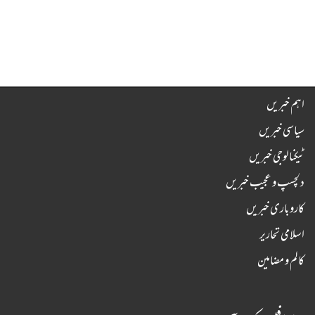
اہم خبریں
سیاسی خبریں
ٹیکنالوجی خبریں
دلچسپ و عجیب خبریں
کاروباری خبریں
اسلامی تحاریر
کالم و مضامین