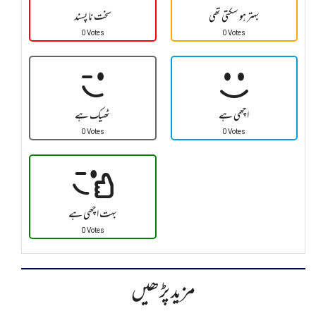
بہتر ہو سکتی تھی
سخت نا پسند
0 Votes
0 Votes
اچھی ہے
ٹھیک ہے
0 Votes
0 Votes
بہت اچھی ہے
0 Votes
مزید پڑھیں