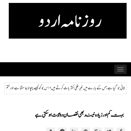
Skip
to
content
Toggle
navigation
 کرتے ہیں؟ اس بو کو کیسے پہچانا جا سکتا ہے اور ختم کیا جا سکتا ہے؟
ہمراز: پاکستان حکومت کی ذہ
بہت کم اور زیادہ نیند بھی نقصان دہ ثابت ہوسکتی ہے