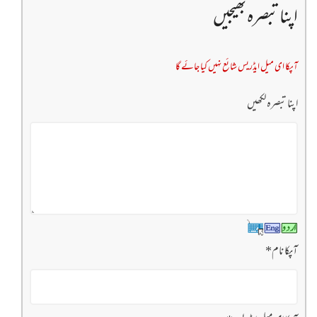
اپنا تبصرہ بھیجیں
آپکا ای میل ایڈریس شائع نہیں کیا جائے گا
اپنا تبصرہ لکھیں
آپکا نام
*