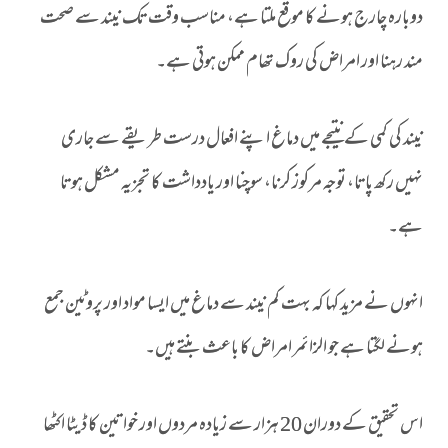
دوبارہ چارج ہونے کا موقع ملتا ہے، مناسب وقت تک نیند سے صحت
مند رہنا اور امراض کی روک تھام ممکن ہوتی ہے۔
نیند کی کمی کے نتیجے میں دماغ اپنے افعال درست طریقے سے جاری
نہیں رکھ پاتا، توجہ مرکوز کرنا، سوچنا اور یادداشت کا تجزیہ مشکل ہوتا
ہے۔
انہوں نے مزید کہا کہ بہت کم نیند سے دماغ میں ایسا مواد اور پروٹین جمع
ہونے لگتا ہے جو الزائمر امراض کا باعث بنتے ہیں۔
اس تحقیق کے دوران 20 ہزار سے زیادہ مردوں اور خواتین کا ڈیٹا اکٹھا