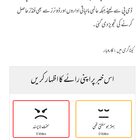
ڈی پی سے لینے جبکہ عالمی مالیاتی اداروں اور ڈونرز سے بھی فنڈز حاصل
کرنے کی تجویز دی گئی۔
کیٹاگری میں :
کاروبار
اس خبر پر اپنی رائے کا اظہار کریں
بہتر ہو سکتی تھی
سخت نا پسند
0 Votes
0 Votes