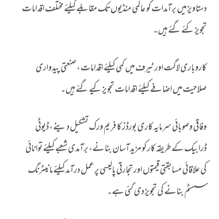
دستاویز میں برآمدات کو عالمی منڈیوں تک مقابلے کیلئے مختلف اقدامات
تجویز کئے گئے ہیں۔
کاروباری لاگت اور ٹیرف میں کمی کیلئے اقدامات ، صنعتی پیدواری
صلاحیت میں اضافے کیلئے اقدامات تجویز کیے گئے ہیں۔
وفاقی وصوبائی سرمایہ کاری بورڈز کا فریم ورک تشکیل دینے ، ڈیوٹی
ڈرابیک کے طریقہ کار کو مزید آسان بنانے، برآمدی شعبے کیلئے توانائی
کی علاقائی مسابقتی قیمتوں اور تجارتی پالیسی پر عمل درآمد کیلئے مانیٹرنگ
سسٹم بنانے کی تجویز دی گئی ہے۔