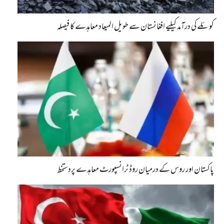
کوئلے کی درآمد کیلیے افغانستان سے طویل المیعاد معاہدے کا فیصلہ
پاکستان اور روس کے درمیان روڈ ٹرانسپورٹ معاہدے پردستخط