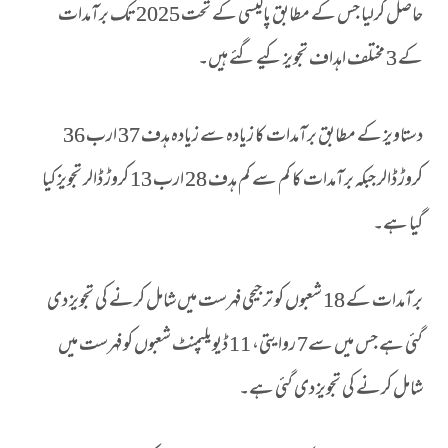
حاصل کرلیا جس کے مطابق پالیسی کے تحت 2025 تک برآمدات
کے 3 مختلف اہداف تجویز کیے گئے ہیں۔
دستاویز کے مطابق برآمدات کا زیادہ سے زیادہ ہدف 37 ارب 36
کروڑ ڈالر جبکہ برآمدات کا کم سے کم ہدف 28 ارب 13 کروڑ ڈالر تجویز کیا
گیا ہے۔
برآمدات کے 18 شعبوں کو ترجیحی فہرست میں شامل کرنے کی تجویز دی
گئی ہے جس میں سے7 روایتی، 11 ڈیویلپمنٹ شعبوں کو فہرست میں
شامل کرنے کی تجویز دی گئی ہے۔