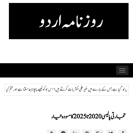
Skip
to
content
Toggle
navigation
ے ہیں؟ اس بو کو کیسے پہچانا جا سکتا ہے اور ختم کیا جا سکتا ہے؟
ہمراز: پاکستان حکومت کی ذہنی ص
تجارتی پالیسی 2020 تا 2025 کا مسودہ تیار