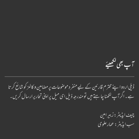
آپ بھی لکھیئے
ڈیلی اردو اپنے محترم قارئین کے لیےمنفرد موضوعات پر مضامین و کالمز کو شائع کرتا
ہے۔ اگر آپ لکھنا چا ہتے ہیں تو مندرجہ ذیل ای میل پر اپنی تحاریر ارسال کریں۔
چیف ایڈیٹر: زبیر امین
سب ایڈیٹر: عمار علوی