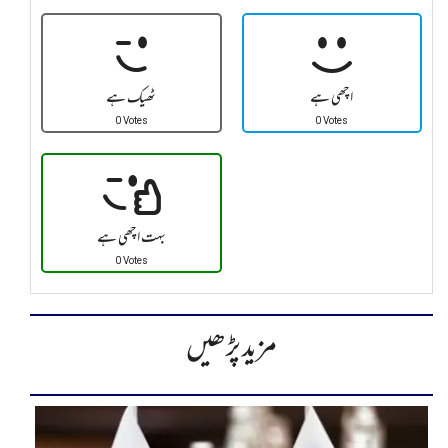
اچھی ہے
ٹھیک ہے
0 Votes
0 Votes
بہت اچھی ہے
0 Votes
مزید پڑھیں