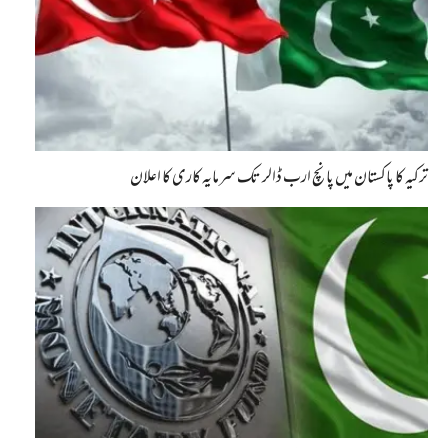
ترکیہ کا پاکستان میں پانچ ارب ڈالر تک سرمایہ کاری کا اعلان