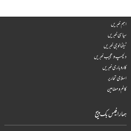
اہم خبریں
سیاسی خبریں
ٹیکنالوجی خبریں
دلچسپ و عجیب خبریں
کاروباری خبریں
اسلامی تحاریر
کالم و مضامین
ہمارا فیس بک پیج