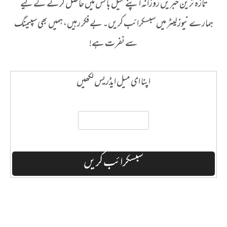
تازہ ترین خبریں روزانہ اپنے میل باکس میں حاصل کرنے کے لیے
ہمارے نیوز لیٹر میں سبسکرائب کریں۔ بے فکر رہیں، ہمیں بھی سپیمنگ
سے نفرت ہے!
اپنا ای میل ایڈریس لکھیں