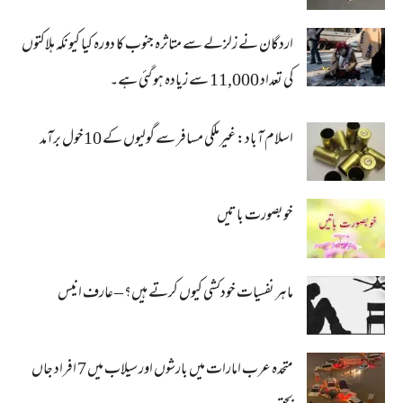
اردگان نے زلزلے سے متاثرہ جنوب کا دورہ کیا کیونکہ ہلاکتوں
کی تعداد 11,000 سے زیادہ ہو گئی ہے۔
اسلام آباد: غیرملکی مسافر سے گولیوں کے 10خول برآمد
خوبصورت باتیں
ماہر نفسیات خودکشی کیوں کرتے ہیں؟ – عارف انیس
متحدہ عرب امارات میں بارشوں اور سیلاب میں 7 افراد جاں