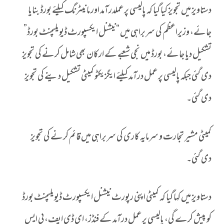
دستاویز میں تجویز کیا گیا کہ پالیسی پر عملدرآمد اور مانیٹرنگ کیلئے بورڈ بنایا
جائے، وزیراعظم کی سربراہی میں “نیشنل ایکسپورٹ ڈیویلپمنٹ بورڈ”
تشکیل دیا جائے، بورڈ میں نجی شعبے کے ارکان بھی شامل کرنے کی تجویز
دی گئی جبکہ پالیسی پر عمل درآمد کیلئے ایگزیکٹو کمیٹی تشکیل دینے کی تجویز
دی گئی۔
کمیٹی مشیر تجارت و سرمایہ کاری کی سربراہی میں قائم کرنے کی تجویز
دی گئی۔
دستاویز میں کہا گیا کہ کمیٹی اپنی رپورٹ نیشنل ایکسپورٹ ڈیویلپمنٹ بورڈ
کو پیش کرے گی، پالیسی پر عمل درآمد کے فنڈز، ای ڈی ایف، پی ایس