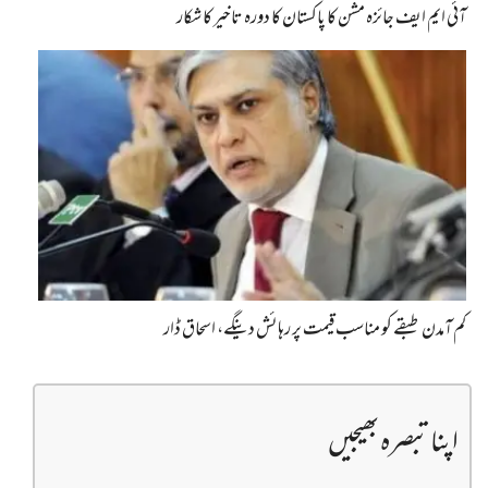
آئی ایم ایف جائزہ مشن کا پاکستان کا دورہ تاخیر کا شکار
کم آمدن طبقے کو مناسب قیمت پر رہائش دینگے، اسحاق ڈار
اپنا تبصرہ بھیجیں