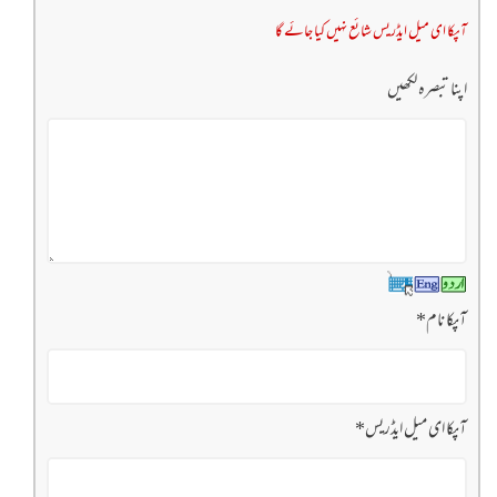
آپکا ای میل ایڈریس شائع نہیں کیا جائے گا
اپنا تبصرہ لکھیں
آپکا نام
*
آپکا ای میل ایڈریس
*