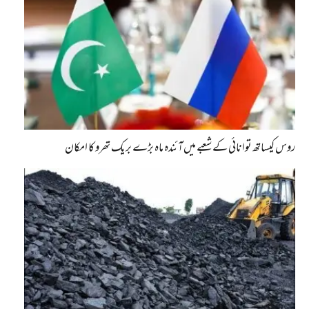
روس کیساتھ توانائی کے شعبے میں آئندہ ماہ بڑے بریک تھرو کا امکان