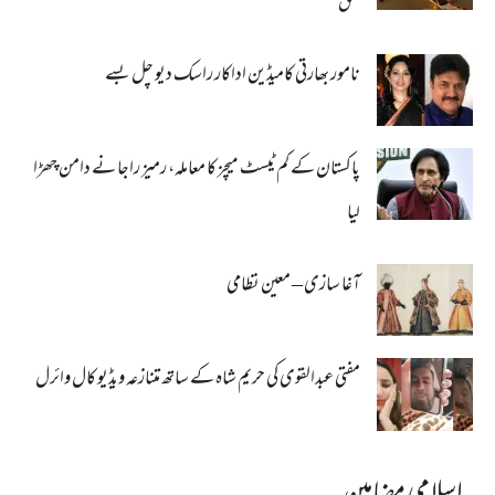
بحق
نامور بھارتی کامیڈین اداکار راسک دیو چل بسے
پاکستان کے کم ٹیسٹ میچز کا معاملہ، رمیز راجا نے دامن چھڑا
لیا
آغا سازی – معین نظامی
مفتی عبدالقوی کی حریم شاہ کے ساتھ متنازعہ ویڈیو کال وائرل