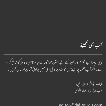
آپ بھی لکھیئے
ڈیلی اردو اپنے محترم قارئین کے لیےمنفرد موضوعات پر مضامین و کالمز کو شائع کرتا
ہے۔ اگر آپ لکھنا چا ہتے ہیں تو مندرجہ ذیل ای میل پر اپنی تحاریر ارسال کریں۔
چیف ایڈیٹر: زبیر امین
سب ایڈیٹر: عمار علوی
editor@dailyurdu.com