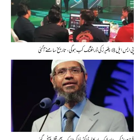
پی ایس ایل 8؛ پلئیرز کی ڈرافٹنگ کب ہوگی، تاریخ سامنے آگئی