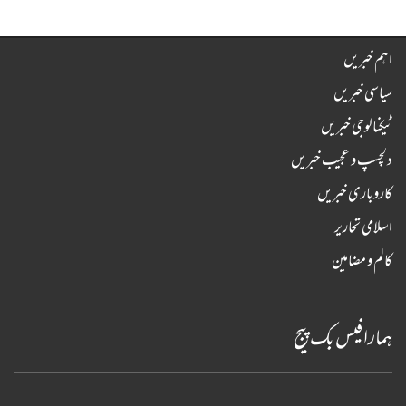
اہم خبریں
سیاسی خبریں
ٹیکنالوجی خبریں
دلچسپ و عجیب خبریں
کاروباری خبریں
اسلامی تحاریر
کالم و مضامین
ہمارا فیس بک پیج