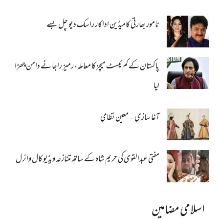
نامور بھارتی کامیڈین اداکار راسک دیو چل بسے
پاکستان کے کم ٹیسٹ میچز کا معاملہ، رمیز راجا نے دامن چھڑا
لیا
آغا سازی – معین نظامی
مفتی عبدالقوی کی حریم شاہ کے ساتھ متنازعہ ویڈیو کال وائرل
اسلامی مضامین