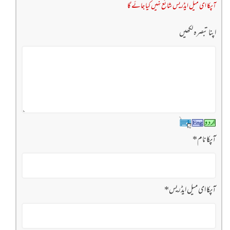
آپکا ای میل ایڈریس شائع نہیں کیا جائے گا
اپنا تبصرہ لکھیں
آپکا نام
*
آپکا ای میل ایڈریس
*