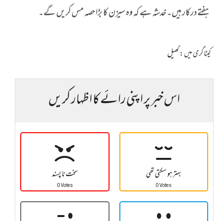
ہفتے درکار ہیں۔ خدشہ ہے کہ وہ سیزن کا بڑا حصہ مس کریں گے۔
کیٹاگری میں :
کھیل
اس خبر پر اپنی رائے کا اظہار کریں
بہتر ہو سکتی تھی
سخت نا پسند
0 Votes
0 Votes