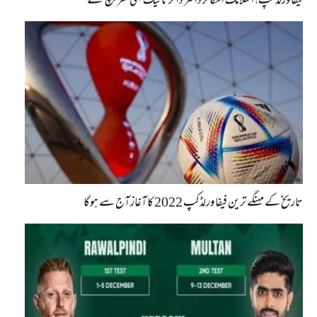
فیفا ورلڈ کپ؛ اسلامک اسکالر ڈاکٹر ذاکر نائیک بھی قطر پہنچ گئے
تاریخ کے مہنگے ترین فیفا ورلڈکپ 2022 کا آغاز آج سے ہوگا