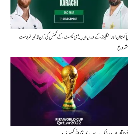
پاکستان اور انگلینڈ کے درمیان پنڈی ٹیسٹ کے ٹکٹس کی آن لائن فروخت
شروع