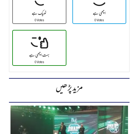
اچھی ہے
ٹھیک ہے
0 Votes
0 Votes
بہت اچھی ہے
0 Votes
مزید پڑھیں