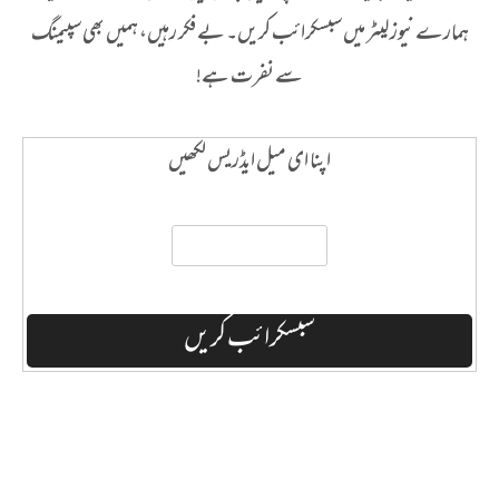
ہمارے نیوز لیٹر میں سبسکرائب کریں۔ بے فکر رہیں، ہمیں بھی سپیمنگ
سے نفرت ہے!
اپنا ای میل ایڈریس لکھیں