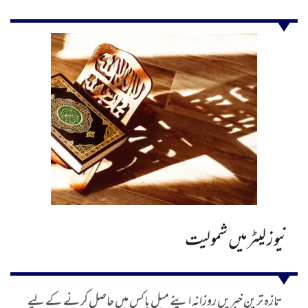
نیوز لیٹر میں شمولیت
تازہ ترین خبریں روزانہ اپنے میل باکس میں حاصل کرنے کے لیے