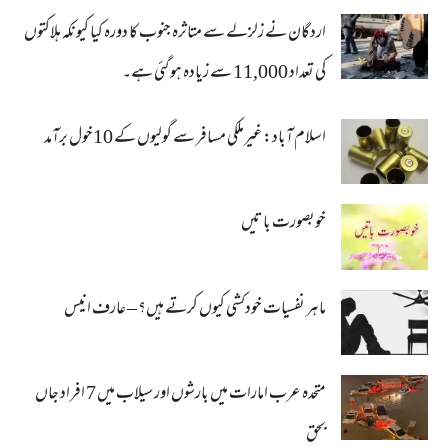
اردگان نے زلزلے سے متاثرہ جنوب کا دورہ کیا کیونکہ ہلاکتوں
کی تعداد 11,000 سے زیادہ ہو گئی ہے۔
اسلام آباد: غیرملکی مسافر سے گولیوں کے 10خول برآمد
خوبصورت باتیں
ماہر نفسیات خودکشی کیوں کرتے ہیں؟ – عارف انیس
متحدہ عرب امارات میں بارشوں اور سیلاب میں 7 افراد جاں
بحق