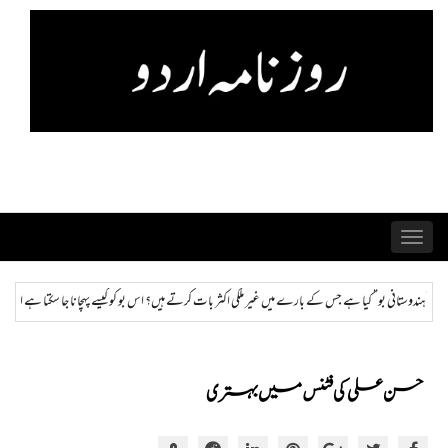
Skip
to
content
Toggle
navigation
لکی اکثر بات کرتے ہیں؟ اس بو کو کیسے پہچانا جا سکتا ہے اور ختم کیا جا سکتا ہے؟
ہمراز: پاکستان 
حسن علی کی فٹنس میں بہتری