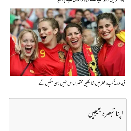
فیفا قطر میں ورلڈکپ سے ریکارڈ کمائی کیلئے پُرامید
فیفا ورلڈکپ؛ قطر میں شائقین مختصر لباس نہیں پہن سکیں گے
اپنا تبصرہ بھیجیں