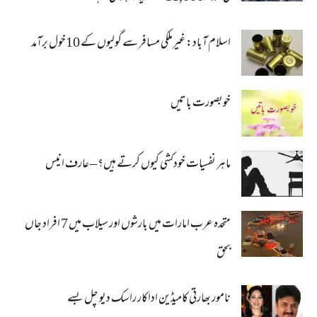
اسلام آباد: غیرملکی مسافر سے گولیوں کے 10خول برآمد
خوبصورت باتیں
ماہر نفسیات خودکشی کیوں کرتے ہیں؟ – عارف انیس
متحدہ عرب امارات میں بارشوں اور سیلاب میں 7 افراد جاں
بحق
نامور بھارتی کامیڈین اداکار راسک دیو چل بسے