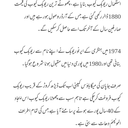
استعمال ریوبک کیوب بنایا ہے، چھوٹے ترین ریوبک کیوب کی قیمت
1880 ڈالر رکھی گئی ہے جس کے آرڈر وصول ہورہے ہیں اور
صارفین سال کے آخر تک اسے حاصل کرسکیں گے۔
1974 میں ہنگری کے ایرنو ریوبک نے اپنے نام سے ریوبک کیوب
بنائی تھی اور 1980 میں پوری دنیا میں مقبول ہونا شروع ہوگیا۔
صرف جاپان کی میگا ہاؤس کمپنی اب تک ڈیڑھ کروڑ کے قریب ریوبک
کیوب فروخت کرچکی ہے تاہم سب سے چھوٹا ریوبک کیوب اس ایجاد
کے 40 سال پورے ہونے پر سامنے آیا ہے جس کی تمام اطراف
المونیئم دھات سے بنی ہے۔