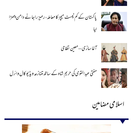
پاکستان کے کم ٹیسٹ میچز کا معاملہ، رمیز راجا نے دامن چھڑا
لیا
آغا سازی – معین نظامی
مفتی عبدالقوی کی حریم شاہ کے ساتھ متنازعہ ویڈیو کال وائرل
اسلامی مضامین