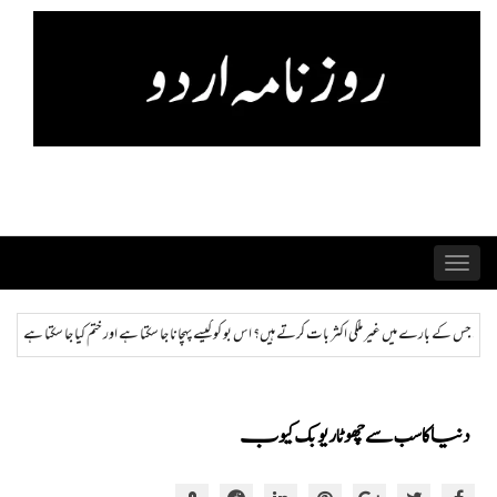
Skip
to
content
Toggle
navigation
س بو کو کیسے پہچانا جا سکتا ہے اور ختم کیا جا سکتا ہے؟
ہمراز: پاکستان حکومت کی ذہنی صحت سے م
دنیا کا سب سے چھوٹا ریوبک کیوب