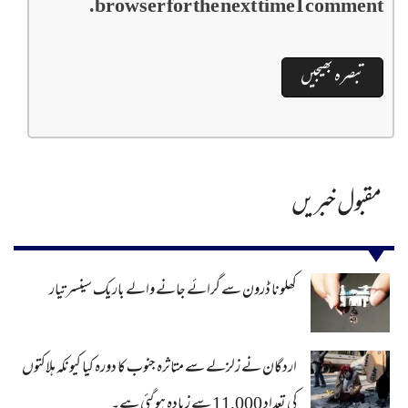
browser for the next time I comment.
مقبول خبریں
کھلونا ڈرون سے گرائے جانے والے باریک سینسر تیار
اردگان نے زلزلے سے متاثرہ جنوب کا دورہ کیا کیونکہ ہلاکتوں
کی تعداد 11,000 سے زیادہ ہو گئی ہے۔