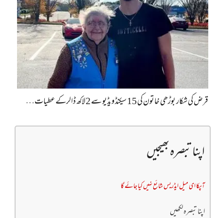
قرض کی شکار بوڑھی خاتون کی 15 سیکنڈ ویڈیو سے 2 لاکھ ڈالرکے عطیات…
اپنا تبصرہ بھیجیں
آپکا ای میل ایڈریس شائع نہیں کیا جائے گا
اپنا تبصرہ لکھیں