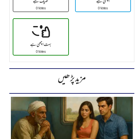
اچھی ہے
ٹھیک ہے
0 Votes
0 Votes
بہت اچھی ہے
0 Votes
مزید پڑھیں