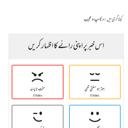
کیٹاگری میں :
دلچسپ و عجیب
اس خبر پر اپنی رائے کا اظہار کریں
بہتر ہو سکتی تھی
سخت نا پسند
0 Votes
0 Votes