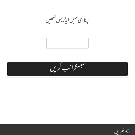
اپنا ای میل ایڈریس لکھیں
اہم خبریں