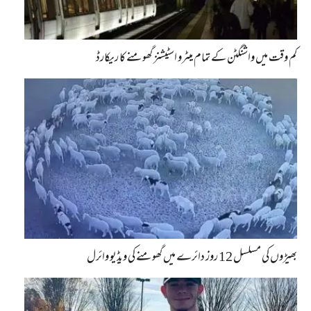
کم وقت میں واشنگٹن کے تمام میٹرو اسٹیشنز گھومنے کا ریکارڈ
بھیڑوں کی مسلسل 12 روز دائرے میں گھومنے کی ویڈیو وائرل