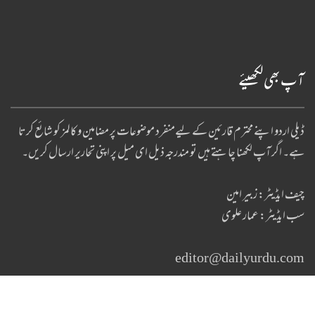
آپ بھی لکھیئے
ڈیلی اردو اپنے محترم قارئین کے لیےمنفرد موضوعات پر مضامین و کالمز کو شائع کرتا
ہے۔ اگر آپ لکھنا چا ہتے ہیں تو مندرجہ ذیل ای میل پر اپنی تحاریر ارسال کریں۔
چیف ایڈیٹر: زبیر امین
سب ایڈیٹر: عمار علوی
editor@dailyurdu.com
Copyright © 2017 - 2022. Daily Urdu News. All Rights Reserved. By
Ideafist