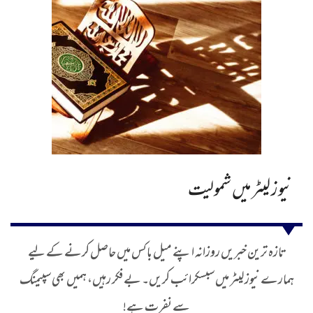
نیوز لیٹر میں شمولیت
تازہ ترین خبریں روزانہ اپنے میل باکس میں حاصل کرنے کے لیے
ہمارے نیوز لیٹر میں سبسکرائب کریں۔ بے فکر رہیں، ہمیں بھی سپیمنگ
سے نفرت ہے!