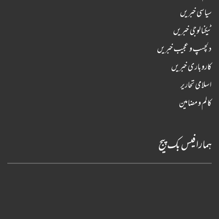
سیاسی خبریں
ٹیکنالوجی خبریں
دلچسپ و عجیب خبریں
کاروباری خبریں
اسلامی تحاریر
کالم و مضامین
ہمارا فیس بک پیج