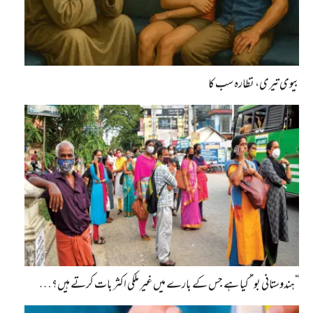
بیوی تیری، نظارہ سب کا
“ہندوستانی بو” کیا ہے جس کے بارے میں غیر ملکی اکثر بات کرتے ہیں؟…