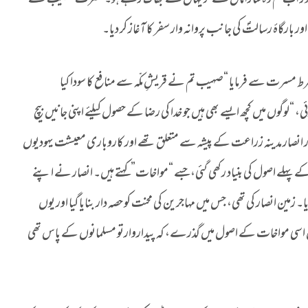
 اور اب تم وہ سارا مال لے کر یہاں سے بھاگ رہے ہو۔ حضرت صہیب ؓ نے
ر بارگاۂ رسالتؐ کی جانب پروانہ وار سفر کا آغاز کر دیا۔
سرت سے فرمایا “صہیب تم نے قریشِ مکّہ سے منافع کا سودا کیا
“لوگوں میں کچھ ایسے بھی ہیں جو خدا کی رضا کے حصول کیلئے اپنی جانیں بیچ
ین پر غالب تھا اور انصار مدینہ زراعت کے پیشہ سے متعلق تھے اور کاروباری معیشت یہودیوں
ہلے اصول کی بنیاد رکھی گئی، جسے “مواخات” کہتے ہیں۔ انصار نے اپنے
مین انصار کی تھی، جس میں مہاجرین کی محنت کو حصہ دار بنایا گیا اور یوں
ال اسی مواخات کے اصول میں گذرے، کہ پیداروارتو مسلمانوں کے پاس تھی