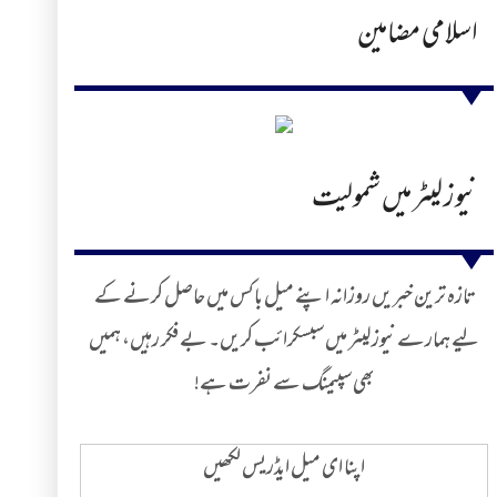
اسلامی مضامین
نیوز لیٹر میں شمولیت
تازہ ترین خبریں روزانہ اپنے میل باکس میں حاصل کرنے کے
لیے ہمارے نیوز لیٹر میں سبسکرائب کریں۔ بے فکر رہیں، ہمیں
بھی سپیمنگ سے نفرت ہے!
اپنا ای میل ایڈریس لکھیں