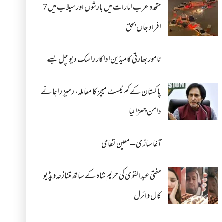
متحدہ عرب امارات میں بارشوں اور سیلاب میں 7
افراد جاں بحق
نامور بھارتی کامیڈین اداکار راسک دیو چل بسے
پاکستان کے کم ٹیسٹ میچز کا معاملہ، رمیز راجا نے
دامن چھڑا لیا
آغا سازی – معین نظامی
مفتی عبدالقوی کی حریم شاہ کے ساتھ متنازعہ ویڈیو
کال وائرل