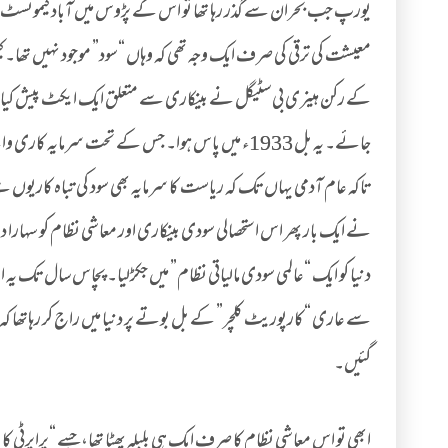
یورپ جب بحران سے گذر رہا تھا تو اس کے پڑوس میں آباد کیمونسٹ
معیشت کی ترقی کی صرف ایک وجہ تھی کہ وہاں “سود” موجود نہیں تھا۔ 
کے رکن ہینری بی سٹیگل نے بینکاری سے متعلق ایک ایکٹ پیش کیا، جس ک
جائے۔ یہ بل 1933ء میں پاس ہوا۔ جس کے تحت سرمایہ
تاکہ عام آدمی یہاں تک کہ ریاست کا سرمایہ بھی سود کی تباہ کار
دنیا کو ایک “عالمی سودی مالیاتی نظام” میں جکڑلیا۔ پچاس سال تک یہ ا
گئیں۔
ابھی تو اس معاشی نظام کا صرف ایک ہی بلبلہ پھٹا تھا، جسے “پراپرٹی