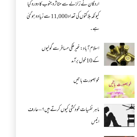
اردگان نے زلزلے سے متاثرہ جنوب کا دورہ کیا
کیونکہ ہلاکتوں کی تعداد 11,000 سے زیادہ ہو گئی
ہے۔
اسلام آباد: غیرملکی مسافر سے گولیوں
کے 10خول برآمد
خوبصورت باتیں
ماہر نفسیات خودکشی کیوں کرتے ہیں؟ – عارف
انیس