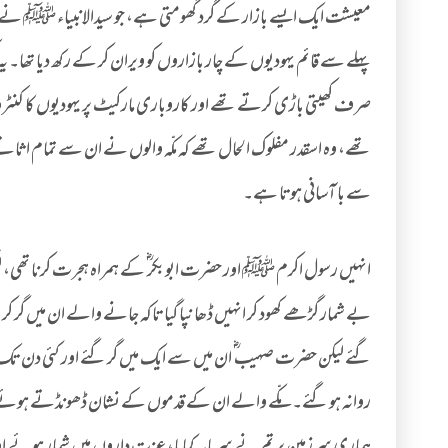
معیشت ایک ایسے بازار کے گرد گھومتی ہے، جو سیدالانبیاء ﷺ نے بنیا
پہلے سے قائم یہودیوں کے چار بازاروں کو ویران کر کے رکھ دیا تھا۔ 
صرف کھیتی باڑی کرتے تھے اور کاروباری مارکیٹ پر یہودیوں کا کنٹ
تھے، وہ اسقدر مفلوک الحال تھے کہ مکّہ والوں نے ان سے تمام اث
سے با آسانی ہوتا ہے۔
انہیں رسول اکرم ﷺ اور حضرت ابوبکر ؓ کے ہمراہ ہجرت کرنا تھی،
بے شمار گڑھے کھود کر انہیں ڈھانپا گیا تاکہ جانے والے ان میں گر
گئے لیکن حضرت صہیب ؓ ان میں سے ایک میں گر گئے اور کئی دن تک اس
روانہ ہو گئے۔ مکّے والے ان کے قدموں کے نشان ڈھونڈتے ہوئے ان 