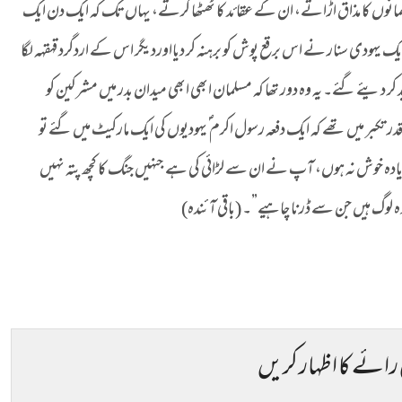
لمانوں کا مذاق اڑاتے، ان کے عقائد کا ٹھٹھا کرتے، یہاں تک کہ ایک دن ایک
ایک یہودی سنار نے اس برقع پوش کو برہنہ کر دیااوردیگر اس کے اردگرد قہقہہ لگا
کر دیئے گئے۔ یہ وہ دور تھا کہ مسلمان ابھی ابھی میدان بدر میں مشرکین کو
ر میں تھے کہ ایک دفعہ رسول اکرم ؐ یہودیوں کی ایک مارکیٹ میں گئے تو
یادہ خوش نہ ہوں، آپ نے ان سے لڑائی کی ہے جنہیں جنگ کا کچھ پتہ نہیں
 وہ لوگ ہیں جن سے ڈرنا چاہیے”۔ (باقی آئندہ)
 رائے کا اظہار کریں