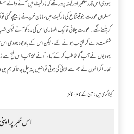
یہودی اس قدر متکبر اور کینہ پرور تھے کہ مارکیٹ میں آنے والے مس
مسلمان عورت بنو قینقاع کی مارکیٹ میں سامان خریدنے یا بیچنے گئی تو 
کر ہنسنے لگے۔ عورت چلائی تو ایک انصاری اس کی مدد کو آئے لیکن شہید 
شکست دے کر فتحیاب ہوئے تھے، لیکن اس کے باوجود یہودی اس قدر تکب
یہودیوں نے آپ ؐ کو مخاطب کر کے کہا، “ائے محمدؐ آپ اس فتح سے ز
تھا۔ اگر انہوں نے ہم سے لڑائی کی ہوتی تو انہیں پتہ چل جاتا کہ ہم ہی
کیٹاگری میں :
آج کے کالمز
،
کالمز
اس خبر پر اپنی