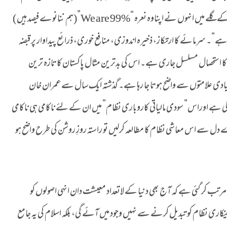
کے خلاف سڑکوں پر نکل آئے، نیویارک کے مظاہرے میں کتے کے گلے میں انہوں نے اپناوہ نعرہ “We are 99%”(ہم ننانوے فیصد ہیں )
ہے”۔ سرمائے کا ارتکاز، ذخیرہ اندوزی، منافع خوری، ذرائع پیداوار پر قبضہ
استحصال مسلسل جاری ہے۔ اس کی بدترین مثال پاکستان کا تازہ ترین
بنیادی علامتوں سے واضح ہو تا جا رہا ہے۔ گذشتہ ایک سال سے عمران خان
چکی ہے اوراس” سودی مالیاتی کاروباری نظام” میں ان کے لئے ناکامی ہی ناکامی
دل سے اس معاشی نظام کا مطالعہ کرلیں تو راستہ روزِ روشن کی طرح واضح ہو
رتب کر گئی ہے کہ آج بھی دنیا کے لاتعداد معیشت دان انہی اصولوں کو
اری نظام کو تبدیل کرنے سے نہیں وجود میں آئے گی، بلکہ اسلام کی یہ جامع