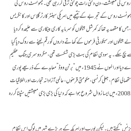
 روس کی معیشت، دن دگنی رات چوگنی ترقی کر رہی تھی۔ کیمونسٹ روس کی
کیمونسٹ روس کے تجربے کے نتیجے میں امریکی سینٹر کارٹر گلاس اور کانگریس
ا مقصد یہ تھا کہ کمرشل بینکوں کو سرمایہ کاری بینکاری سے علیحدہ کر دیا
 کاری والے بینکوں اور سیکورٹی فرموں کے کھاتے داروں کو رقم لینے سے روک دیا گیا
یوں سے بچ سکے۔ یہ سودی نظام کی بہت بڑی شکست تھی، مگر دوسری جنگِ عظیم
نے ایک بار پھر اس استحصالی سودی بینکاری اور معاشی نظام کو سہارا دے دیااور انہوں نے 1945ء میں “برٹن ووڈ”معاہدے کے ذریعے پوری
ستحصالی نظام، جعلی کرنسی، حکومتی قرضوں، عالمی آزادانہ تجارت اور اخلاقیات
سے عاری “کارپوریٹ کلچر” کے بل بوتے پر دنیا میں راج کر رہاتھا کہ 2008ء میں ایسا زوال شروع ہوا ہے کہ دنیا کی بڑی بڑی معیشتیں سٹپٹا کر رہ
 کا بزنس” کہتے ہیں۔ لیکن یورپ اور امریکہ کے ہر بڑے شہر میں لوگ اس نظام