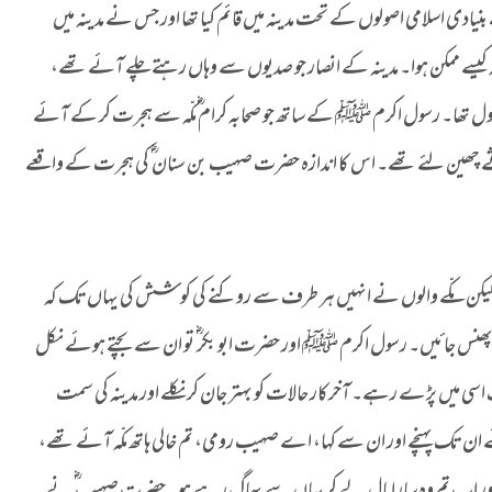
دی اسلامی اصولوں کے تحت مدینہ میں قائم کیا تھا اور جس نے مدینہ میں
یہ کیسے ممکن ہوا۔ مدینہ کے انصار جو صدیوں سے وہاں رہتے چلے آئے تھے،
رول تھا۔ رسول اکرم ﷺ کے ساتھ جو صحابہ کرام ؓمکّہ سے ہجرت کر کے آئے
اثے چھین لئے تھے۔ اس کا اندازہ حضرت صہیب بن سنان ؓ کی ہجرت کے واقعے
 لیکن مکّے والوں نے انہیں ہر طرف سے روکنے کی کوشش کی یہاں تک کہ
 کر پھنس جائیں۔ رسول اکرم ﷺ اور حضرت ابو بکر ؓ تو ان سے بچتے ہوئے نکل
ی میں پڑے رہے۔ آخرکار حالات کو بہتر جان کر نکلے اور مدینہ کی سمت
تک پہنچے اور ان سے کہا، اے صہیب رومی، تم خالی ہاتھ مکّہ آئے تھے،