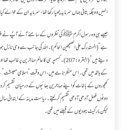
ہماری سرزمین پر تم نے سرمایہ کمایا، عزت داروں میں شمار ہوئے
انہیں وہ جگہ بتائی جہاں سرمایہ چھپا رکھا تھا، سرمایہ ان کے حوالے کیا او
جیسے ہی وہ رسول اکرم ﷺ کی نظروں کے سامنے آئے آپؐ نے فرط م
ہے”(المستدرک علی الصحیحین الحاکم)۔ اللہ کی جانب سے وحی نازل ہوئی، 
دیتے ہیں ” (البقرہ:207)۔ کسمپرسی کا عالم مہاجر
کے ہاتھ میں تھی۔ اس منظر نامے میں، اس وقت “اسلامی معیشت” کے پ
کھجوروں کے باغات کو اپنے مہاجرین بھائیوں کے درمیان تقسیم کر دیا۔ ز
دونوں فصل آدھی آدھی تقسیم کر لیتے۔ ریاست مدینہ کے ابتدائی س
لیکن مارکیٹ یہودیوں کے قبضے میں تھی۔