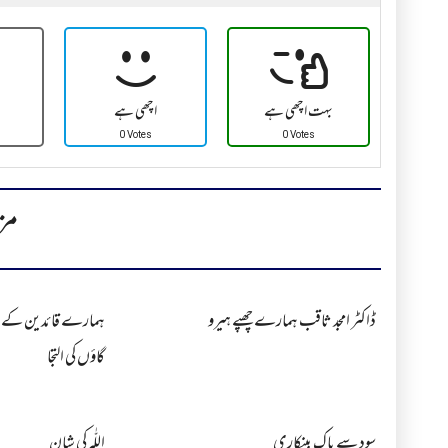
بہت اچھی ہے
اچھی ہے
0 Votes
0 Votes
مز
ڈاکٹر امجد ثاقب ہمارے چھپے ہیرو
ہمارے قائدین کے
گاؤں کی التجا
سود سے پاک بینکاری
اللّٰہ کی شان