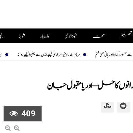
تعلیم
صحت
ٹیکنالوجی
کاروبار
شوبز
دل
ر پانی بھی ختم
مریم صفدر اپنی سرجری کیلیے لندن سے جینیوا کیلیے روانہ
بیوی تیری، نظارہ 
وں کا حل – اوریا مقبول جان
409