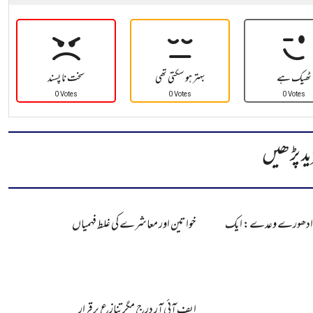
ٹھیک ہے
بہتر ہو سکتی تھی
سخت نا پسند
0 Votes
0 Votes
0 Votes
ید پڑھیں
 ادھورے وعدے: ایک
خواتین اور معاشرے کی غلط فہمیاں
ایف آئی آر درج مگر تنازع برقرار