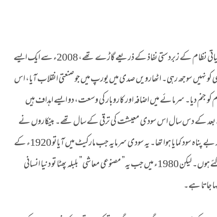
گذشتہ صدی میں جس جدید سودی معیشت نے اپنے پنجے ایک عالمی مالیاتی نظام کے زبردستی نفاذ کے ذریعے گاڑے تھے، 2008ء سے ایک ایسے
 کو نہیں سوجھ رہی۔ اٹھارویں صدی میں یورپ میں جو صنعتی انقلاب آیا، اس
 جنم دیا۔ سرمائے میں اضافہ اور کاروبار کی وسعت، دو ایسے اہداف ہیں
تح کے بعد کے دس سال اس سودی معیشت کی ترقی کے سال تھے۔ بینکاروں نے
جنگ کی ہولناکیوں کے دوران اسلحے کی تجارت کے لئے قرض دے کر بے پناہ سود کمایا ہوا تھا۔ یہ سودی سرمایہ جب مارکیٹ میں آیاتو 1920ء کے
بعد کے دس سال ایسے محسوس ہوا جیسے خوشحالی کے دروازے کھل گئے ہوں۔ لیکن 1980ء میں جب یہ” مصنوعی معاشی” بلبلہ پھٹا تو دنیا انسانی
ہا جاتا ہے۔