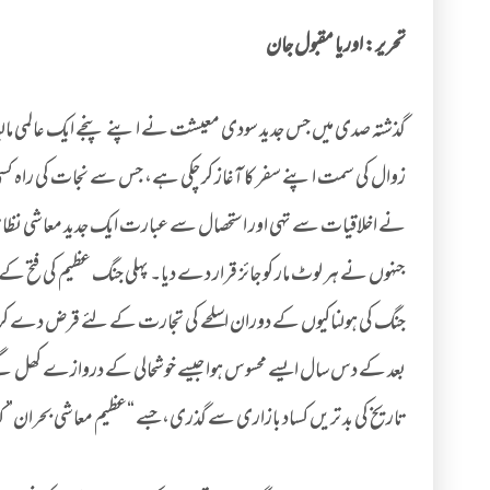
تحریر: اوریا مقبول جان
زوال کی سمت اپنے سفر کا آغاز کر چکی ہے، جس سے نجات کی راہ کسی
نے اخلاقیات سے تہی اور استحصال سے عبارت ایک جدید معاشی نظام کو
جنہوں نے ہر لوٹ مار کو جائز قرار دے دیا۔ پہلی جنگ عظیم کی ف
تاریخ کی بد تریں کساد بازاری سے گذری، جسے “عظیم معاشی بحران” ک