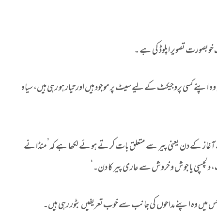
یک خوبصورت تصویر اپلوڈ کی ہے ۔
کہ وہ اپنے کسی پروجیکٹ کے لیے سیٹ پر موجود ہیں اور تیار ہو رہی ہیں، سیاہ
 کے آغاز کے دن یعنی پیر سے متعلق بات کرتے ہوئے لکھا ہے کہ’منڈانے
 دلچسپی یا جوش و خروش سے عاری پیر کا دن۔‘
 جس میں وہ اپنے مداحوں کی جانب سے خوب تعریفیں بٹور رہی ہیں۔