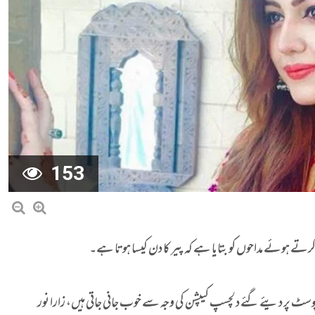
153
ر کرتے ہوئے مداحوں کو بتایا ہے کہ پیر کا دن کیسا ہوتا ہے۔
 پوسٹ پر دیئے گئے دلچسپ کیپشن کی وجہ سے خوب جانی جاتی ہیں، زارا نور