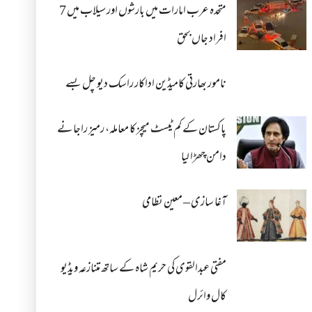
متحدہ عرب امارات میں بارشوں اور سیلاب میں 7
افراد جاں بحق
نامور بھارتی کامیڈین اداکار راسک دیو چل بسے
پاکستان کے کم ٹیسٹ میچز کا معاملہ، رمیز راجا نے
دامن چھڑا لیا
آغا سازی – معین نظامی
مفتی عبدالقوی کی حریم شاہ کے ساتھ متنازعہ ویڈیو
کال وائرل