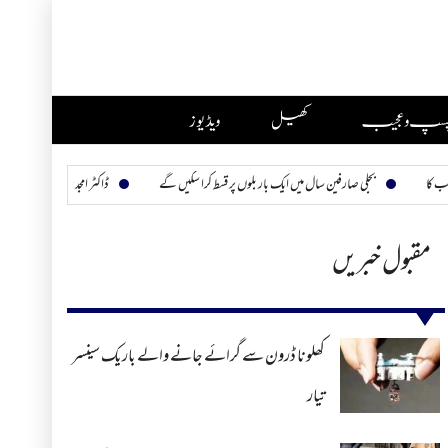
چسپ و عجیب
کھیل
ویڈیوز
بجلی صارفین سال میں ایک بار بلوں پر قسط کرا سکیں گے
ڈاکٹر امجد ثاقب ہمارے چھپے ہیرو
مقبول خبریں
کھلونا ڈرون سے گرائے جانے والے باریک سینسر
تیار