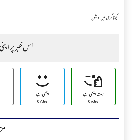
کیٹاگری میں :
شوبز
اس خبر پر اپنی
بہت اچھی ہے
اچھی ہے
0 Votes
0 Votes
مز