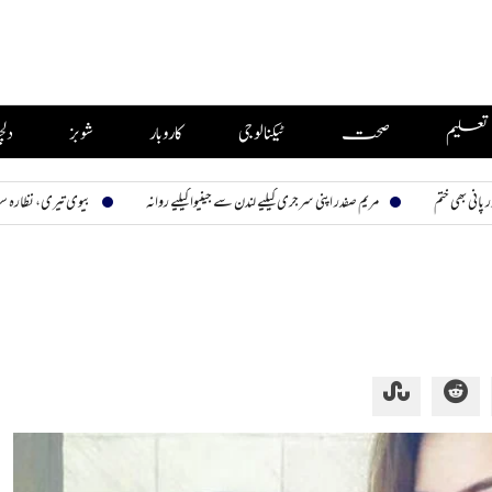
تعلیم
صحت
ٹیکنالوجی
کاروبار
شوبز
دل
مریم صفدر اپنی سرجری کیلیے لندن سے جینیوا کیلیے روانہ
بیوی تیری، نظارہ سب کا