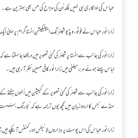
عباس کی اداکاری ہی نہیں بلکہ اُن کی مزاح کی حس بھی بہترین ہے ۔
زارا نور عباس نے فوٹو، ویڈیو شیئرنگ ایپلیکیشن انسٹا گرام پر اپنی ا
زارا نور کی جانب سے انسٹا پر شیئر کی گئی تصویر میں دیکھا جا سکتا ہے 
لباس پہنے ہوئے مِرر سیلفی میں زارا نور کافی حسین نظر آ رہی ہیں ۔
زارا نور کی جانب سے شیئر کی گئی تصویر کے کیپشن میں اُنہوں ہفتے
منڈے‘ جس کا اردو زبان میں کچھ یوں ترجمہ ہے کہ ’بورِنگ، سُست،
زارا نور عباس کی اس پوسٹ پر ہزاروں لائیکس اور کمنٹس آ چکے ہیں