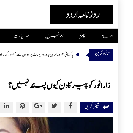
Skip
to
content
اسلام
کالمز
اہم خبریں
سیاست
تازہ ترین
پاکستانی عمرہ زائرین جدہ ایئرپورٹ پر دو دن سے محصور، کھانا اور پانی بھی ختم
زارا نور کو پیر کا دن کیوں پسند نہیں؟
شیئر کریں