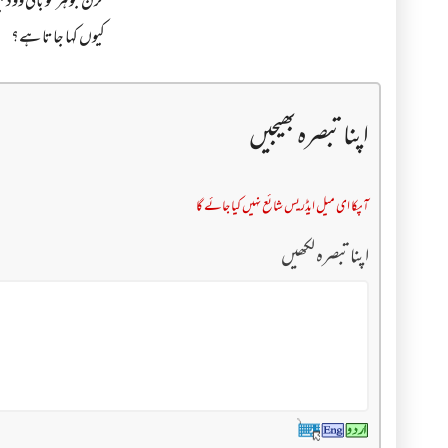
کرن جوہر کو بالی ووڈ م
کیوں کہا جاتا ہے؟
اپنا تبصرہ بھیجیں
آپکا ای میل ایڈریس شائع نہیں کیا جائے گا
اپنا تبصرہ لکھیں