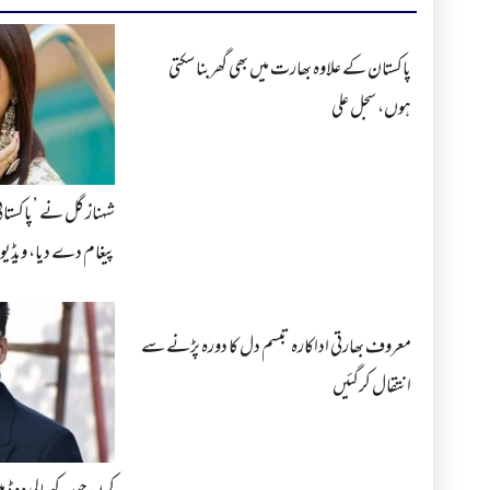
پاکستان کے علاوہ بھارت میں بھی گھربنا سکتی
ہوں، سجل علی
شہناز گل نے ’پاکستان
پیغام دے دیا، ویڈیو
معروف بھارتی اداکارہ تبسم دل کا دورہ پڑنے سے
انتقال کرگئیں