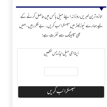
تازہ ترین خبریں روزانہ اپنے میل باکس میں حاصل کرنے کے
لیے ہمارے نیوز لیٹر میں سبسکرائب کریں۔ بے فکر رہیں، ہمیں
بھی سپیمنگ سے نفرت ہے!
اپنا ای میل ایڈریس لکھیں