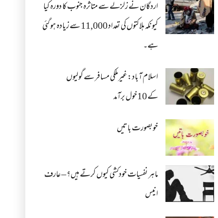
اردگان نے زلزلے سے متاثرہ جنوب کا دورہ کیا
کیونکہ ہلاکتوں کی تعداد 11,000 سے زیادہ ہو گئی
ہے۔
اسلام آباد: غیرملکی مسافر سے گولیوں
کے 10خول برآمد
خوبصورت باتیں
ماہر نفسیات خودکشی کیوں کرتے ہیں؟ – عارف
انیس