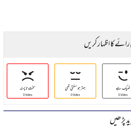
 رائے کا اظہار کریں
ٹھیک ہے
بہتر ہو سکتی تھی
سخت نا پسند
0 Votes
0 Votes
0 Votes
ید پڑھیں