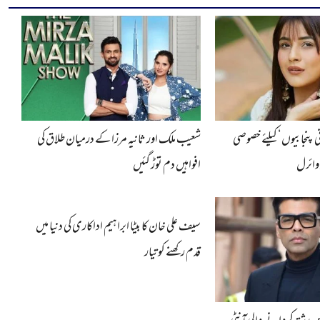
ی پنجابیوں‘ کیلئے خصوصی
شعیب ملک اور ثانیہ مرزا کے درمیان طلاق کی
 وائرل
افواہیں دم توڑ گئیں
سیف علی خان کا بیٹا ابراہیم اداکاری کی دنیا میں
قدم رکھنے کو تیار