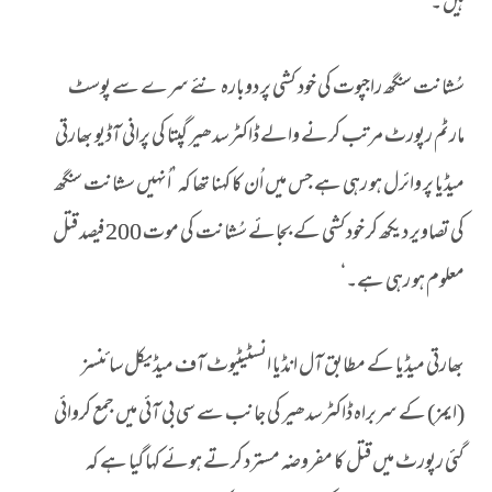
ہیں ۔
سُشانت سنگھ راجپوت کی خود کشی پر دوبارہ نئے سرے سے پوسٹ
مارٹم رپورٹ مرتب کرنے والے ڈاکٹر سدھیر گپتا کی پرانی آڈیو بھارتی
میڈیا پر وائرل ہو رہی ہے جس میں اُن کا کہنا تھا کہ ’اُنہیں سشانت سنگھ
کی تصاویر دیکھ کر خودکشی کے بجائے سُشانت کی موت 200 فیصد قتل
معلوم ہو رہی ہے۔‘
بھارتی میڈیا کے مطابق آل انڈیا انسٹیٹیوٹ آف میڈیکل سائنسز
(ایمز) کے سربراہ ڈاکٹر سدھیر کی جانب سے سی بی آئی میں جمع کروائی
گئی رپورٹ میں قتل کا مفروضہ مسترد کرتے ہوئے کہا گیا ہے کہ