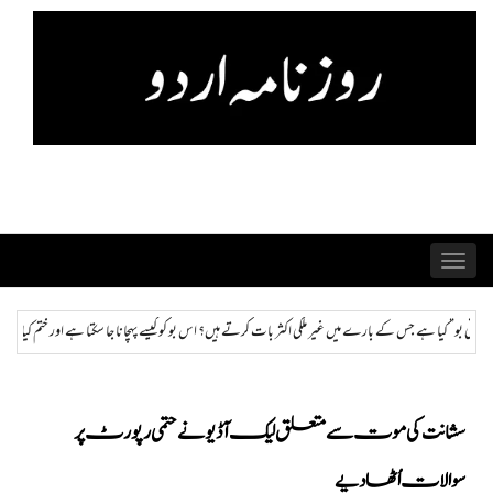
Skip
to
content
Toggle
navigation
ر بات کرتے ہیں؟ اس بو کو کیسے پہچانا جا سکتا ہے اور ختم کیا جا سکتا ہے؟
ہمراز: پاکستان حکومت ک
سشانت کی موت سے متعلق لیک آڈیو نےحتمی رپورٹ پر
سوالات اُٹھا دیے