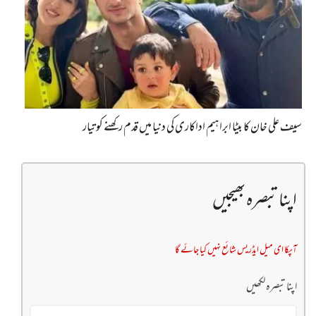
سیف علی خان کا بیٹا ابراہیم اداکاری کی دنیا میں قدم رکھنے کو تیار
اپنا تبصرہ بھیجیں
آپکا ای میل ایڈریس شائع نہیں کیا جائے گا
اپنا تبصرہ لکھیں