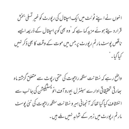
انہوں نے اپنے ٹوئٹ میں ایک اسپتال کی رپورٹ کو غیر تسلی بخش
قرار دیتے ہوئے مزید کہا ہے کہ ’وہ بھی کوپر اسپتال کے ذریعہ ایسے
ناقص پوسٹ مارٹم رپورٹ پر جس میں موت کے وقت کا بھی ذکر نہیں
کیا گیا۔‘
واضح رہے کہ سُشانت سنگھ راجپوت کی حتمی رپوٹ سے متعلق گزشتہ ماہ
بھارتی تحقیقاتی ادارے سینٹرل بیورو آف انویسٹیگیشن کی جانب سے
انکشاف کیا گیا تھا کہ آنجہانی ہیرو سُشانت سنگھ راجپوت کی نئی پوسٹ
مارٹم رپورٹ میں زہر کے شواہد نہیں ملے ہیں۔