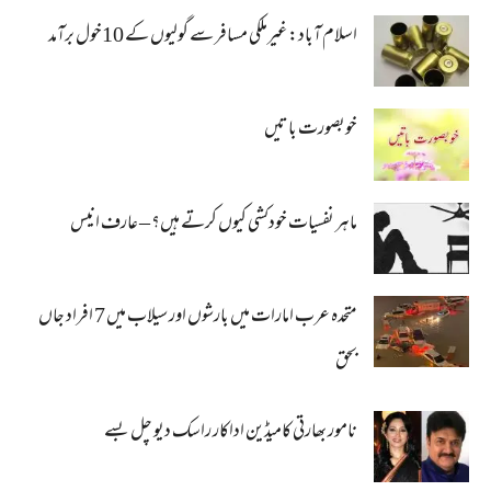
اسلام آباد: غیرملکی مسافر سے گولیوں کے 10خول برآمد
خوبصورت باتیں
ماہر نفسیات خودکشی کیوں کرتے ہیں؟ – عارف انیس
متحدہ عرب امارات میں بارشوں اور سیلاب میں 7 افراد جاں
بحق
نامور بھارتی کامیڈین اداکار راسک دیو چل بسے