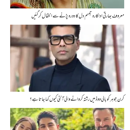
معروف بھارتی اداکارہ تبسم دل کا دورہ پڑنے سے انتقال کرگئیں
کرن جوہر کو بالی ووڈ میں رشتہ کروانے والی آنٹی کیوں کہا جاتا ہے؟