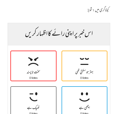
کیٹاگری میں :
شوبز
اس خبر پر اپنی رائے کا اظہار کریں
بہتر ہو سکتی تھی
سخت نا پسند
0 Votes
0 Votes
اچھی ہے
ٹھیک ہے
0 Votes
0 Votes