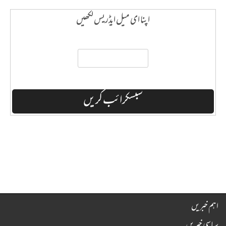
اپنا ای میل ایڈریس لکھیں
اہم خبریں
سیاسی خبریں