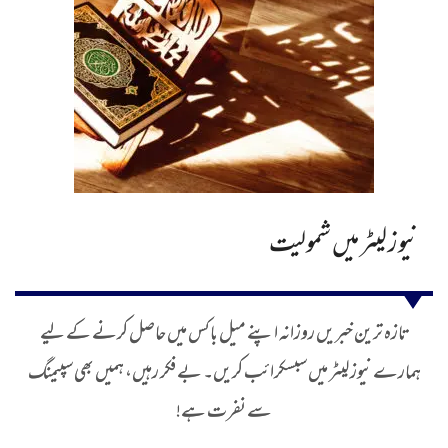
نیوز لیٹر میں شمولیت
تازہ ترین خبریں روزانہ اپنے میل باکس میں حاصل کرنے کے لیے
ہمارے نیوز لیٹر میں سبسکرائب کریں۔ بے فکر رہیں، ہمیں بھی سپیمنگ
سے نفرت ہے!