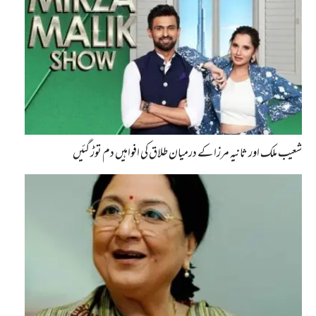
شعیب ملک اور ثانیہ مرزا کے درمیان طلاق کی افواہیں دم توڑ گئیں