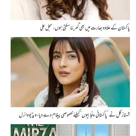
پاکستان کے علاوہ بھارت میں بھی گھربنا سکتی ہوں، سجل علی
شہناز گل نے ’پاکستانی پنجابیوں‘ کیلئے خصوصی پیغام دے دیا، ویڈیو وائرل