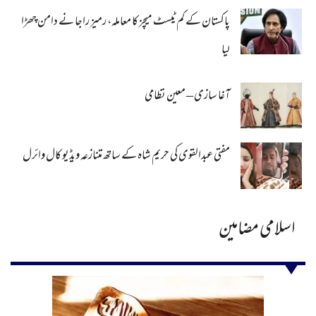
پاکستان کے کم ٹیسٹ میچز کا معاملہ، رمیز راجا نے دامن چھڑا
لیا
آغا سازی – معین نظامی
مفتی عبدالقوی کی حریم شاہ کے ساتھ متنازعہ ویڈیو کال وائرل
اسلامی مضامین