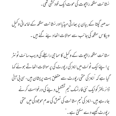
سُشانت سنگھ راجپوت کی موت ایک خود کشی تھی۔
سدھیر گپتا کے بیان پر بھارتی میڈیا اور سُشانت سنگھ کے خاندانی وکیل
ویکاس سنگھ کی جانب سے سوالات اٹھا دیئے گئے ہیں ۔
سشانت سنگھ راجپوت کے وکیل کا سماجی رابطے کی ویب سائٹ ٹوئٹر
پر اپنے ایک ٹوئٹ میں ایمز کی رپورٹ کی پر سوالات اٹھاتے ہوئے کہا
گیا ہے کہ ’ایمز کی حتمی رپورٹ سے متعلق بہت پریشان ہیں، سی بی آئی
ڈائریکٹر کو ایک نئی فارنسک ٹیم تشکیل دینے کی درخواست کرنے
جارہے ہیں، ایمز کی ٹیم سشانت کی نعش کی عدم موجودگی میں حتمی
رپورٹ کیسے دے سکتی ہے۔‘