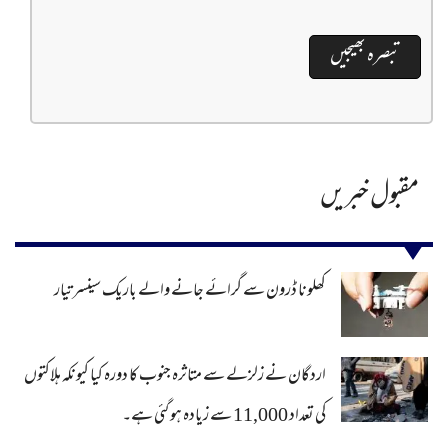
مقبول خبریں
کھلونا ڈرون سے گرائے جانے والے باریک سینسر تیار
اردگان نے زلزلے سے متاثرہ جنوب کا دورہ کیا کیونکہ ہلاکتوں
کی تعداد 11,000 سے زیادہ ہو گئی ہے۔