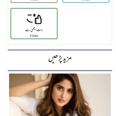
بہت اچھی ہے
0 Votes
مزید پڑھیں