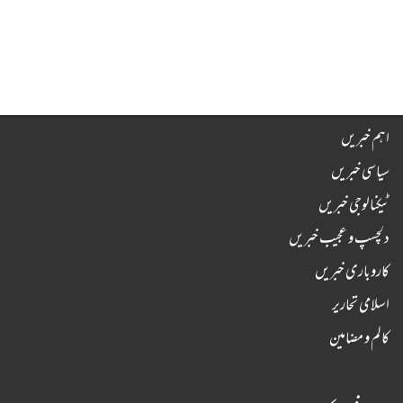
اہم خبریں
سیاسی خبریں
ٹیکنالوجی خبریں
دلچسپ و عجیب خبریں
کاروباری خبریں
اسلامی تحاریر
کالم و مضامین