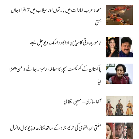
متحدہ عرب امارات میں بارشوں اور سیلاب میں 7 افراد جاں
بحق
نامور بھارتی کامیڈین اداکار راسک دیو چل بسے
پاکستان کے کم ٹیسٹ میچز کا معاملہ، رمیز راجا نے دامن چھڑا
لیا
آغا سازی – معین نظامی
مفتی عبدالقوی کی حریم شاہ کے ساتھ متنازعہ ویڈیو کال وائرل