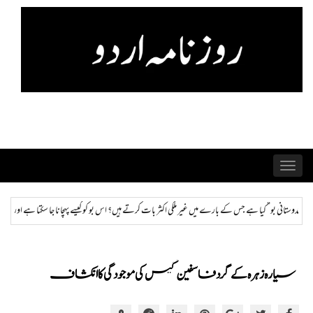
Skip
to
content
Toggle
navigation
لکی اکثر بات کرتے ہیں؟ اس بو کو کیسے پہچانا جا سکتا ہے اور ختم کیا جا سکتا ہے؟
ہمراز: پاکستان ح
سیارہ زہرہ کے گرد فاسفین گیس کی موجودگی کا انکشاف