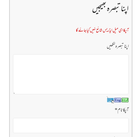
اپنا تبصرہ بھیجیں
آپکا ای میل ایڈریس شائع نہیں کیا جائے گا
اپنا تبصرہ لکھیں
آپکا نام
*