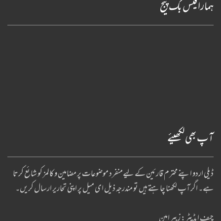
ہمارا فیس بک پیج
آپ بھی لکھیئے
ڈیلی اردو اپنے محترم قارئین کے لیےمنفرد موضوعات پر مضامین و کالمز کو شائع کرتا
ہے۔ اگر آپ لکھنا چا ہتے ہیں تو مندرجہ ذیل ای میل پر اپنی تحاریر ارسال کریں۔
چیف ایڈیٹر: زبیر امین