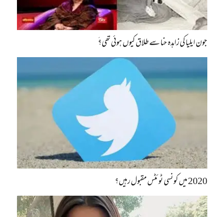
جون ایلیا کی زاہدہ حنا سے طلاق کیوں ہوئی تھی؟َ
2020 میں کونسی ٹوئٹس مقبول رہیں؟