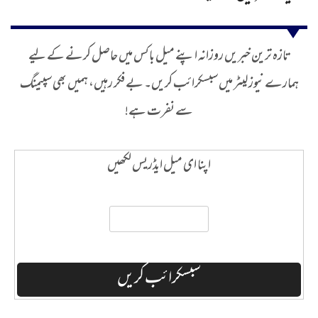
تازہ ترین خبریں روزانہ اپنے میل باکس میں حاصل کرنے کے لیے
ہمارے نیوز لیٹر میں سبسکرائب کریں۔ بے فکر رہیں، ہمیں بھی سپیمنگ
سے نفرت ہے!
اپنا ای میل ایڈریس لکھیں