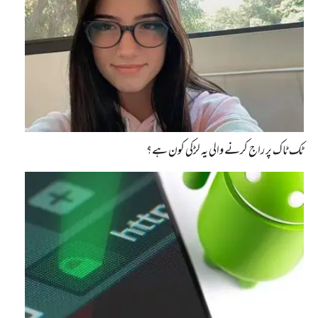
ٹک ٹاک پر راج کرنے والی یہ لڑکی کون ہے؟