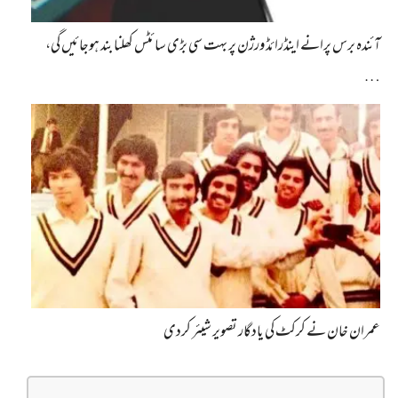
آئندہ برس پرانے اینڈرائڈ ورژن پر بہت سی بڑی سائٹس کھلنا بند ہوجائیں گی،
…
عمران خان نے کرکٹ کی یادگار تصویر شیئر کردی