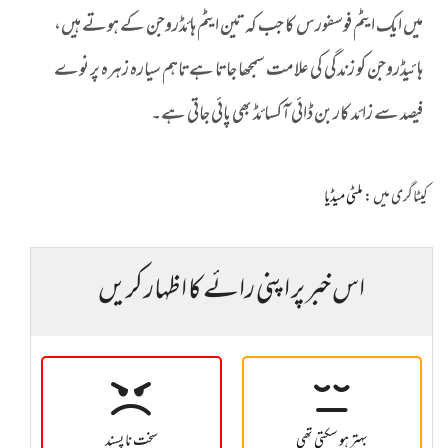
میں ایک ایٹم فوسفورس کا جب کہ تین ایٹم ہائڈروجن کے ہوتے ہیں،
ہائیڈروجن کو زندگی کی علامت سمجھا جاتا ہےتاہم سیارہ زہرہ پر نوے
فیصد سے زائد کاربن ڈائی آکسائڈ بھی پائی جاتی ہے۔
کیٹاگری میں :
ملٹی میڈیا
اس خبر پر اپنی رائے کا اظہار کریں
بہتر ہو سکتی تھی
سخت نا پسند