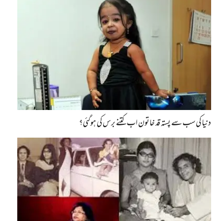
دنیا کی سب سے پستہ قد خاتون اب کتنے برس کی ہوگئی؟