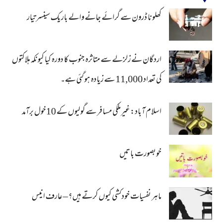
کھلونا ڈرون سے گرائے جانے والے باریک سینسر تیار
اردگان نے زلزلے سے متاثرہ جنوب کا دورہ کیا کیونکہ ہلاکتوں
کی تعداد 11,000 سے زیادہ ہو گئی ہے۔
اسلام آباد: غیرملکی مسافر سے گولیوں کے 10خول برآمد
خوبصورت باتیں
ماہر نفسیات خودکشی کیوں کرتے ہیں؟ – عارف انیس