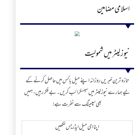
اسلامی مضامین
نیوز لیٹر میں شمولیت
تازہ ترین خبریں روزانہ اپنے میل باکس میں حاصل کرنے کے
لیے ہمارے نیوز لیٹر میں سبسکرائب کریں۔ بے فکر رہیں، ہمیں
بھی سپیمنگ سے نفرت ہے!
اپنا ای میل ایڈریس لکھیں