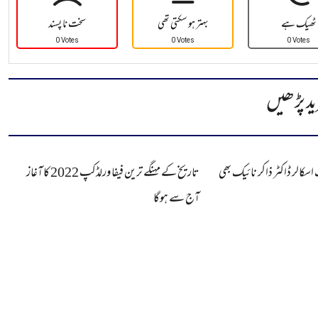
ٹھیک ہے
بہتر ہو سکتی تھی
سخت نا پسند
0 Votes
0 Votes
0 Votes
ید پڑھیں
اسکالر ڈاکٹر ذاکر نائیک بھی
تاریخ کے مہنگے ترین فیفا ورلڈکپ 2022 کا آغاز
آج سے ہوگا