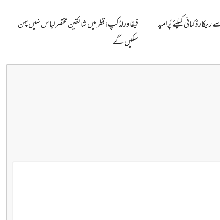
ریکارڈ کمائی کیلئے پُرامید
فیفا ورلڈکپ؛ قطر میں شائقین مختصر لباس نہیں پہن
سکیں گے