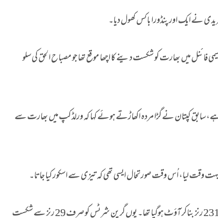
ٓفریدی نے ایک اور پنڈورا باکس کھول دیا۔
ے کہا کہ 2011ء کے ورلڈ کپ کے سیمی فائنل میں بھارت کو شکست دینے کا اچھا موقع تھا جو مصباح الحق کی سلو
ے، سابق کپتان نے گڑا مردہ اکھاڑتے ہوئے کہا کہ ورلڈ کپ میں بھارت سے
ت وقت لیا، اُس وقت صورتحال ایسی تھی کہ تیزی سے اسکور کیا جاتا۔
پاکستان 2011ء کے ورلڈ سیمی فائنل میں 261 رنز کے تعاقب میں 231 رنز بناکر آؤٹ ہوگیا تھا۔ یوں گرین شرٹس کو صرف 29 رنز سے شکست