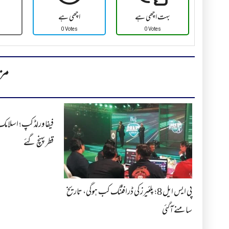
بہت اچھی ہے
اچھی ہے
0 Votes
0 Votes
مز
فیفا ورلڈ کپ؛ اسلامک 
قطر پہنچ گئے
پی ایس ایل 8؛ پلئیرز کی ڈرافٹنگ کب ہوگی، تاریخ
سامنے آگئی