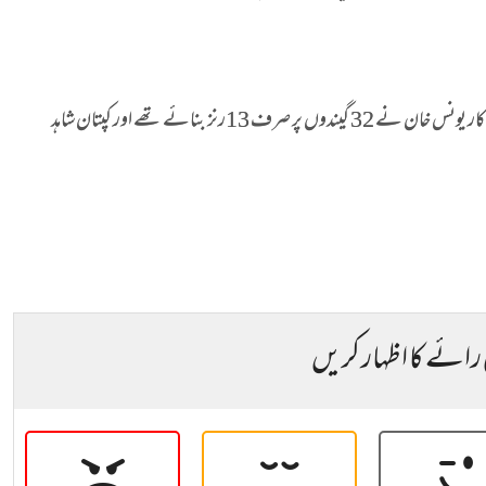
میچ میں مصباح الحق نے 76 گیندوں پر 56 رنز کی اننگز کھیلی جبکہ تجربہ کار یونس خان نے 32 گیندوں پر صرف 13رنز بنائے تھے اور کپتان شاہد
 رائے کا اظہار کریں