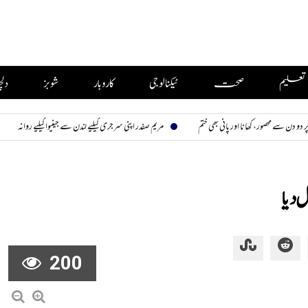
تعلیم
صحت
ٹیکنالوجی
کاروبار
شوبز
دل
صور، کھانا اور پانی بھی ختم
مریم صفدر اپنی سرجری کیلیے لندن سے جینیوا کیلیے روانہ
بیوی ت
 دیا
200