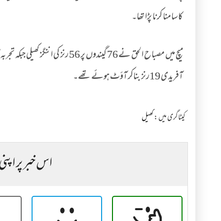
کا سامنا کرنا پڑا تھا۔
آفریدی 19رنز بناکر آؤٹ ہوئے تھے۔
کیٹاگری میں :
کھیل
اس خبر پر اپنی