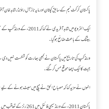
پاکستان کرکٹ ٹیم کے سابق کپتان اور مایہ ناز آل راؤنڈر شاہد خان ا
ایک انٹرویو میں شاہد آفریدی ن
بیٹنگ کے باعث ضائع ہوگیا۔
ورلڈ کپ کی تاریخ میں پاکستان نے کبھی بھارت کو شکست نہیں دی ہ
جیت کا ایک اچھا موقع مس کرگئے۔
انہوں نے مزید کہا کہ مصباح الحق نے میچ میں سیٹ ہونے کے لیے بہ