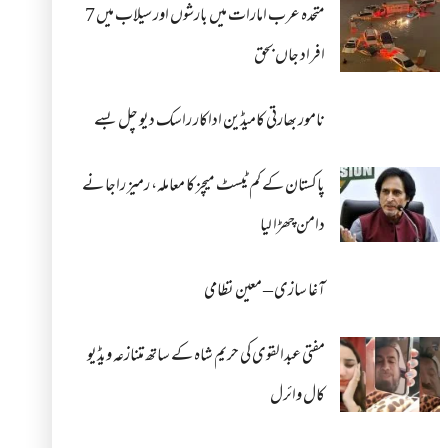
متحدہ عرب امارات میں بارشوں اور سیلاب میں 7
افراد جاں بحق
نامور بھارتی کامیڈین اداکار راسک دیو چل بسے
پاکستان کے کم ٹیسٹ میچز کا معاملہ، رمیز راجا نے
دامن چھڑا لیا
آغا سازی – معین نظامی
مفتی عبدالقوی کی حریم شاہ کے ساتھ متنازعہ ویڈیو
کال وائرل