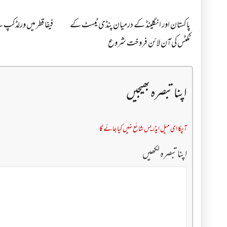
پاکستان اور انگلینڈ کے درمیان پنڈی ٹیسٹ کے
فیفا قطر میں ورلڈکپ سے 
ٹکٹس کی آن لائن فروخت شروع
اپنا تبصرہ بھیجیں
آپکا ای میل ایڈریس شائع نہیں کیا جائے گا
اپنا تبصرہ لکھیں