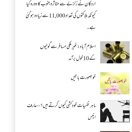
اردگان نے زلزلے سے متاثرہ جنوب کا دورہ کیا
کیونکہ ہلاکتوں کی تعداد 11,000 سے زیادہ ہو گئی
ہے۔
اسلام آباد: غیرملکی مسافر سے گولیوں
کے 10خول برآمد
خوبصورت باتیں
ماہر نفسیات خودکشی کیوں کرتے ہیں؟ – عارف
انیس