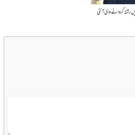
یں رشتہ کروانے والی آنٹی