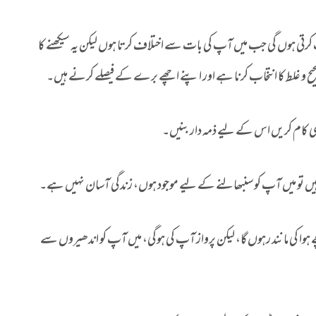
کرتی ہوں گی جب میں آپ کی بات سے اختلاف کرتا ہوں لیکن یہ سیکھنے کا
 و غلط کا انتخاب کرنا ہے اور اپنے اچھے برے کے فیصلے کرنے ہیں۔
ھی کام کریں اس کے لیے ذمہ دار بنیں۔
 ہیں تو میں آپ کو سنبھالنے کے لیے موجود ہوں، زندگی آسان نہیں ہے۔
چے ہوا کی مانند رہوں گا، لیکن پرواز آپ کی ہوگی، میں آپ کو اندھیروں سے