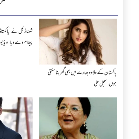
مز
شہناز گل نے ’پاکستان
پیغام دے دیا، ویڈیو
پاکستان کے علاوہ بھارت میں بھی گھربنا سکتی
ہوں، سجل علی