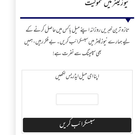
نیوز لیٹر میں شمولیت
تازہ ترین خبریں روزانہ اپنے میل باکس میں حاصل کرنے کے
لیے ہمارے نیوز لیٹر میں سبسکرائب کریں۔ بے فکر رہیں، ہمیں
بھی سپیمنگ سے نفرت ہے!
اپنا ای میل ایڈریس لکھیں