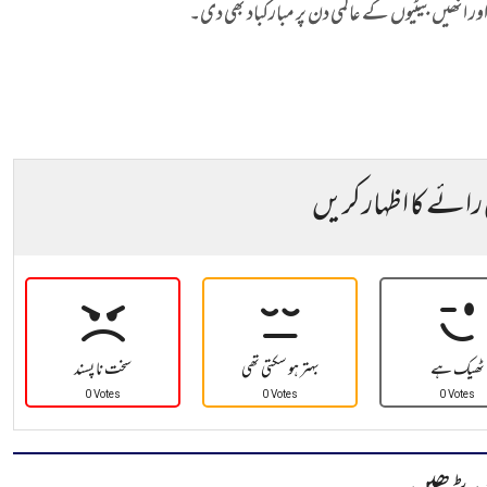
اور انھیں بیٹیوں کے عالمی دن پر مبارکباد بھی دی۔
 رائے کا اظہار کریں
ٹھیک ہے
بہتر ہو سکتی تھی
سخت نا پسند
0 Votes
0 Votes
0 Votes