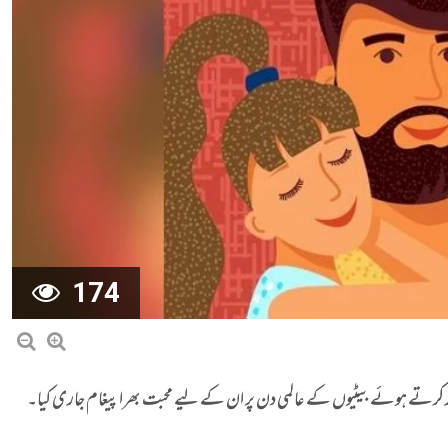
174
ور کرتے ہوئے بیٹیوں کے عالمی دن پر ان کے لیے محبت بھرا پیغام جاری کیا۔