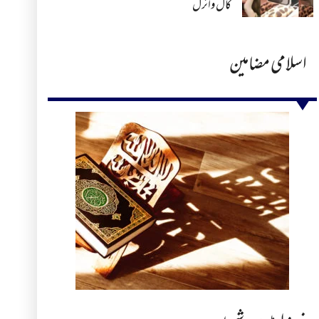
کال وائرل
اسلامی مضامین