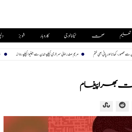
تعلیم
صحت
ٹیکنالوجی
کاروبار
شوبز
دل
ور پانی بھی ختم
مریم صفدر اپنی سرجری کیلیے لندن سے جینیوا کیلیے روانہ
بیوی تیری، نظارہ
محبت بھرا پیغام