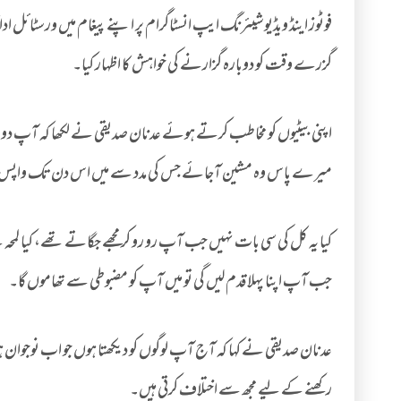
فوٹوز اینڈ ویڈیو شیئرنگ ایپ انسٹاگرام پر اپنے پیغام میں ورسٹائل ا
گزرے وقت کو دوبارہ گزارنے کی خواہش کا اظہار کیا۔
اپنی بیٹیوں کو مخاطب کرتے ہوئے عدنان صدیقی نے لکھا کہ آپ دو
میرے پاس وہ مشین آجائے جس کی مدد سے میں اس دن تک واپس 
کیا یہ کل کی سی بات نہیں جب آپ رو رو کر مجھے جگاتے تھے، کیا لمحہ
جب آپ اپنا پہلا قدم لیں گی تو میں آپ کو مضبوطی سے تھاموں گا۔
عدنان صدیقی نے کہا کہ آج آپ لوگوں کو دیکھتا ہوں جو اب نوجوان ہور
رکھنے کے لیے مجھ سے اختلاف کرتی ہیں۔