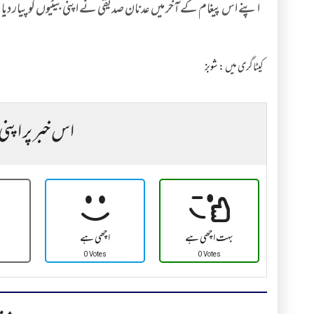
اپنے اس پیغام کے آخر میں عدنان صدیقی نے اپنی بیٹیوں کو پیار دیا 
کیٹاگری میں :
شوبز
اس خبر پر اپنی
بہت اچھی ہے
اچھی ہے
0 Votes
0 Votes