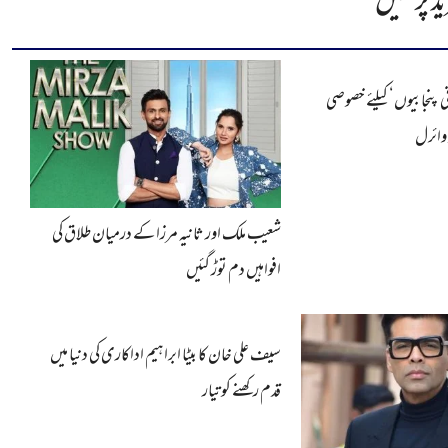
ید پڑھیں
ی پنجابیوں‘ کیلئے خصوصی
 وائرل
شعیب ملک اور ثانیہ مرزا کے درمیان طلاق کی
افواہیں دم توڑ گئیں
سیف علی خان کا بیٹا ابراہیم اداکاری کی دنیا میں
قدم رکھنے کو تیار