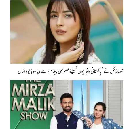
شہناز گل نے ’پاکستانی پنجابیوں‘ کیلئے خصوصی پیغام دے دیا، ویڈیو وائرل