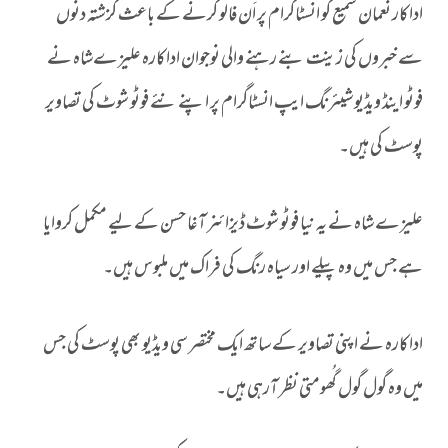
اداکار نعمان سمیع کو انسٹاگرام پر اَن فالو کرنے کے باعث گزشتہ دنوں
سے خبروں کی زینت بنے رہنے والی نوجوان اداکارہ علیزےشاہ نے
فوٹو اینڈ ویڈیو شیئرنگ ایپ انسٹاگرام پر اپنے نئے فوٹو شوٹ کی تصاویر
پوسٹ کی ہیں۔
علیزے شاہ نے یہ نیا فوٹو شوٹ ڈیزائنر آغا حسن کے لیے مکمل کروایا
ہے جس میں وہ پیلے اور سیاہ رنگ کی فراک میں ملبوس ہیں۔
اداکارہ نے اپنی تصاویر کے ساتھ ایک مختصر سی ویڈیو بھی پوسٹ کی جس
میں وہ گول گول گُھومتی نظر آرہی ہیں۔