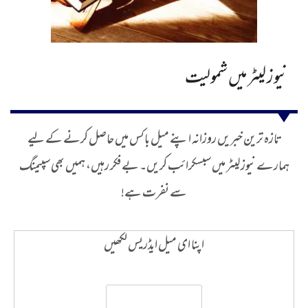
نیوز لیٹر میں شمولیت
تازہ ترین خبریں روزانہ اپنے میل باکس میں حاصل کرنے کے لیے
ہمارے نیوز لیٹر میں سبسکرائب کریں۔ بے فکر رہیں، ہمیں بھی سپیمنگ
سے نفرت ہے!
اپنا ای میل ایڈریس لکھیں