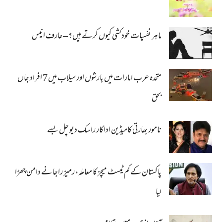
ماہر نفسیات خودکشی کیوں کرتے ہیں؟ – عارف انیس
متحدہ عرب امارات میں بارشوں اور سیلاب میں 7 افراد جاں
بحق
نامور بھارتی کامیڈین اداکار راسک دیو چل بسے
پاکستان کے کم ٹیسٹ میچز کا معاملہ، رمیز راجا نے دامن چھڑا
لیا