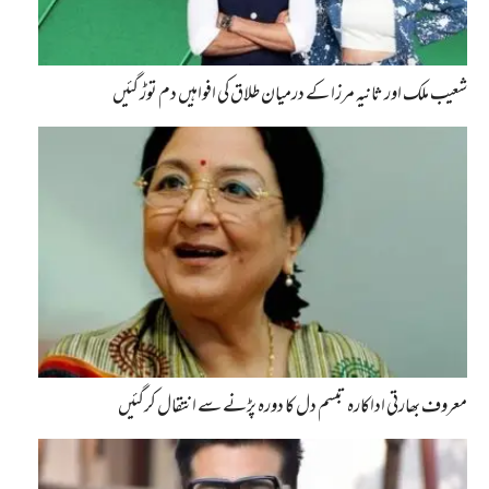
شعیب ملک اور ثانیہ مرزا کے درمیان طلاق کی افواہیں دم توڑ گئیں
معروف بھارتی اداکارہ تبسم دل کا دورہ پڑنے سے انتقال کرگئیں