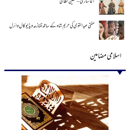
آغا سازی – معین نظامی
مفتی عبدالقوی کی حریم شاہ کے ساتھ متنازعہ ویڈیو کال وائرل
اسلامی مضامین