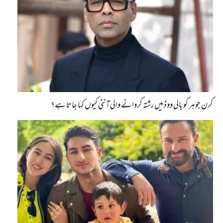
کرن جوہر کو بالی ووڈ میں رشتہ کروانے والی آنٹی کیوں کہا جاتا ہے؟