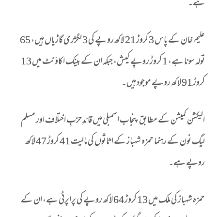
ہے۔
علیم خان کے پاس 3 کروڑ 21 لاکھ روپے کی 3 لگژری گاڑیاں ہیں، 65
تولہ سونا ہے، 1 کروڑ روپے کیش، جبکہ ان کے بینک اکاؤنٹ میں 13
کروڑ 91 لاکھ روپے موجود ہیں۔
الیکشن کمیشن کے مطابق پنجاب اسمبلی میں قائدِ حزبِ اختلاف اور مسلم
لیگ نون کے رہنما حمزہ شہباز کے اثاثوں کی مالیت 41 کروڑ 47 لاکھ
روپے ہے۔
حمزہ شہباز کی ملک میں 13 کروڑ 64 لاکھ روپے کی پراپرٹی ہے، ان کے