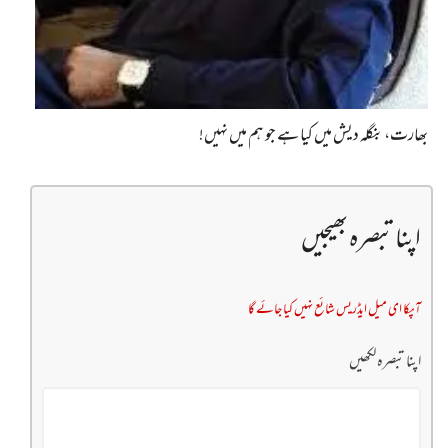
بھارت، بنگلہ دیش میں کیا ہے جو ہم میں نہیں!
اپنا تبصرہ بھیجیں
آپکا ای میل ایڈریس شائع نہیں کیا جائے گا
اپنا تبصرہ لکھیں