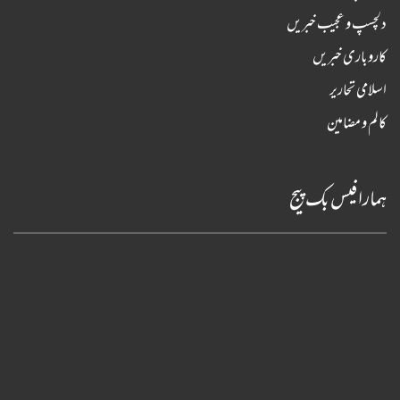
دلچسپ و عجیب خبریں
کاروباری خبریں
اسلامی تحاریر
کالم و مضامین
ہمارا فیس بک پیج