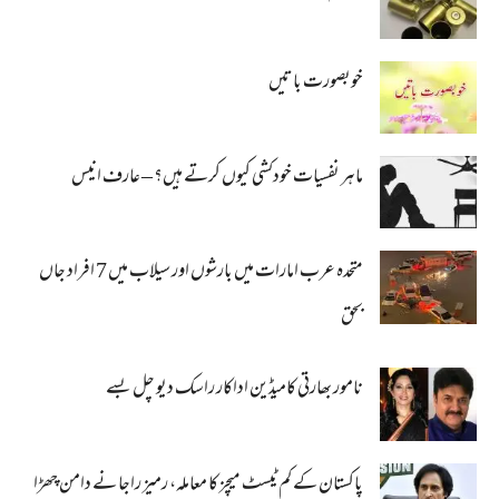
خوبصورت باتیں
ماہر نفسیات خودکشی کیوں کرتے ہیں؟ – عارف انیس
متحدہ عرب امارات میں بارشوں اور سیلاب میں 7 افراد جاں
بحق
نامور بھارتی کامیڈین اداکار راسک دیو چل بسے
پاکستان کے کم ٹیسٹ میچز کا معاملہ، رمیز راجا نے دامن چھڑا