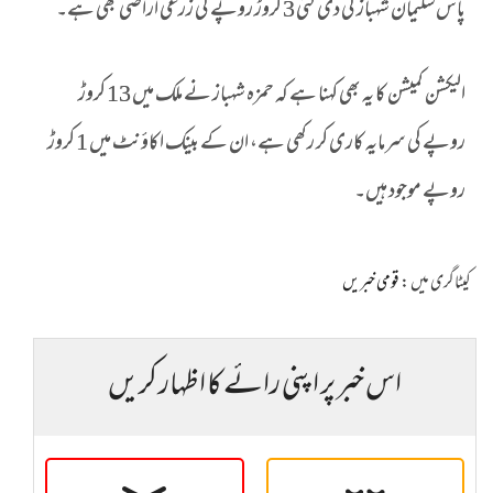
پاس سلیمان شہباز کی دی گئی 3 کروڑ روپے کی زرعی اراضی بھی ہے۔
الیکشن کمیشن کا یہ بھی کہنا ہے کہ حمزہ شہباز نے ملک میں 13 کروڑ
روپے کی سرمایہ کاری کر رکھی ہے، ان کے بینک اکاؤنٹ میں 1 کروڑ
روپے موجود ہیں۔
کیٹاگری میں :
قومی خبریں
اس خبر پر اپنی رائے کا اظہار کریں