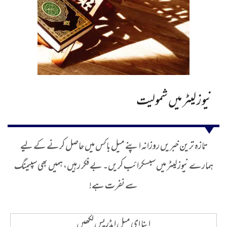
نیوز لیٹر میں شمولیت
تازہ ترین خبریں روزانہ اپنے میل باکس میں حاصل کرنے کے لیے
ہمارے نیوز لیٹر میں سبسکرائب کریں۔ بے فکر رہیں، ہمیں بھی سپیمنگ
سے نفرت ہے!
اپنا ای میل ایڈریس لکھیں