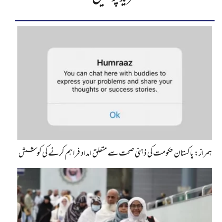
ہمراز: پاکستان حکومت کی ذہنی صحت سے متعلق امداد فراہم کرنے کی کوشش