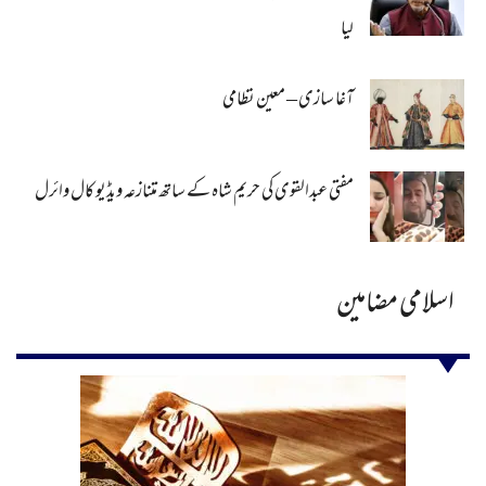
لیا
آغا سازی – معین نظامی
مفتی عبدالقوی کی حریم شاہ کے ساتھ متنازعہ ویڈیو کال وائرل
اسلامی مضامین