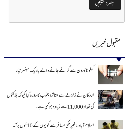
مقبول خبریں
کھلونا ڈرون سے گرائے جانے والے باریک سینسر تیار
اردگان نے زلزلے سے متاثرہ جنوب کا دورہ کیا کیونکہ ہلاکتوں
کی تعداد 11,000 سے زیادہ ہو گئی ہے۔
اسلام آباد: غیرملکی مسافر سے گولیوں کے 10خول برآمد