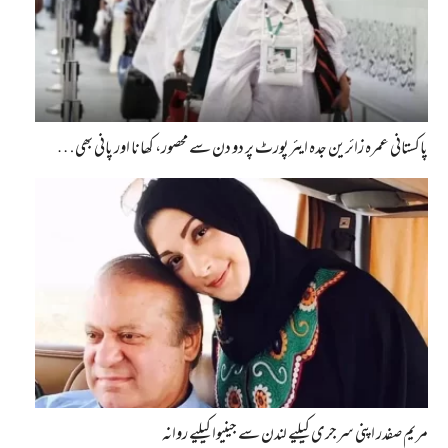
پاکستانی عمرہ زائرین جدہ ایئرپورٹ پر دو دن سے محصور، کھانا اور پانی بھی…
مریم صفدر اپنی سرجری کیلیے لندن سے جینیوا کیلیے روانہ