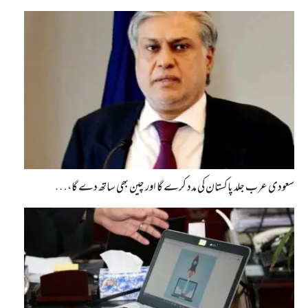
سعودی عرب جلد پاکستان کی مدد کرے گا اور چین بھی ساتھ دے گا،…