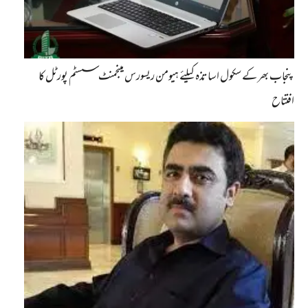
پنجاب بھر کے سکول اساتذہ کیلئے ہیومن ریسورس مینجمنٹ سسٹم پورٹل کا
افتتاح