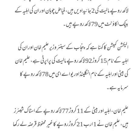
لاکھ روپے مالیت کی 2 جائیدادیں ہیں، فیاض چوہان اور ان کی اہلیہ کے
بینک اکاؤنٹ میں 79 لاکھ روپے ہیں۔
الیکشن کمیشن کا کہنا ہے کہ پنجاب کے سینئر وزیر علیم خان اور ان کی
اہلیہ کے نام 15 کروڑ 92 لاکھ روپے مالیت کی پراپرٹی ہے، علیم خان
کی بیٹی اور اہلیہ کے نام انگلینڈ اور یو اے ای میں 78 لاکھ روپے کا
سرمایہ ہے۔
علیم خان، اہلیہ اور بیٹی کے 11 کروڑ 77 لاکھ روپے کے اسٹاک شیئرز
ہیں، علیم خان نے 1 ارب 21 کروڑ روپے کا غیر محفوظ قرضہ لے رکھا