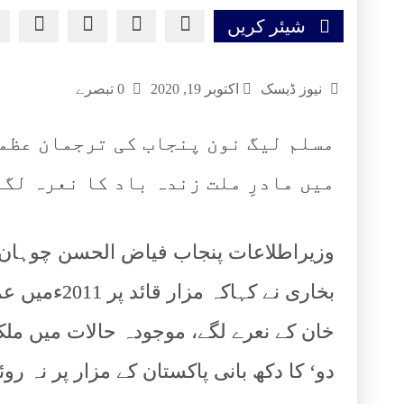
شیئر کریں
نیوز ڈیسک
اکتوبر 19, 2020
0 تبصرے
مسلم لیگ نون پنجاب کی ترجمان عظمی
میں مادرِ ملت زندہ باد کا نعرہ لگ
وزیراطلاعات پنجاب فیاض الحسن چوہان
بخاری نے کہ
خان کے نعرے لگے، موجودہ حالات میں ملک
دو‘ کا دکھ بانی پاکستان کے مزار پر نہ رو