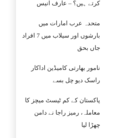
کرتے ہیں؟ – عارف انیس
متحدہ عرب امارات میں
بارشوں اور سیلاب میں 7 افراد
جاں بحق
نامور بھارتی کامیڈین اداکار
راسک دیو چل بسے
پاکستان کے کم ٹیسٹ میچز کا
معاملہ، رمیز راجا نے دامن
چھڑا لیا