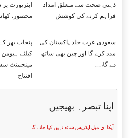
ذہنی صحت سے متعلق امداد
ایئرپورٹ پر 
فراہم کرنے کی کوشش
محصور، کھانا
سعودی عرب جلد پاکستان کی
پنجاب بھر ک
مدد کرے گا اور چین بھی ساتھ
کیلئے ہیومن
دے گا،…
مینجمنٹ سسٹ
افتتاح
اپنا تبصرہ بھیجیں
آپکا ای میل ایڈریس شائع نہیں کیا جائے گا