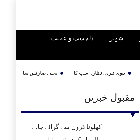
شوبز
دلچسپ و عجیب
بیوی تیری، نظارہ سب کا
بجلی صارفین سال میں ایک بار بلو
مقبول خبریں
کھلونا ڈرون سے گرائے جانے
والے باریک سینسر تیار