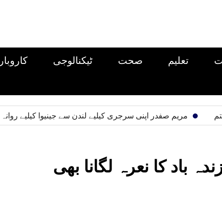
ت
تعلیم
صحت
ٹیکنالوجی
کاروبار
مریم صفدر اپنی سرجری کیلیے لندن سے جینیوا کیلیے روانہ
دہ باد کا نعرہ لگانا بھی