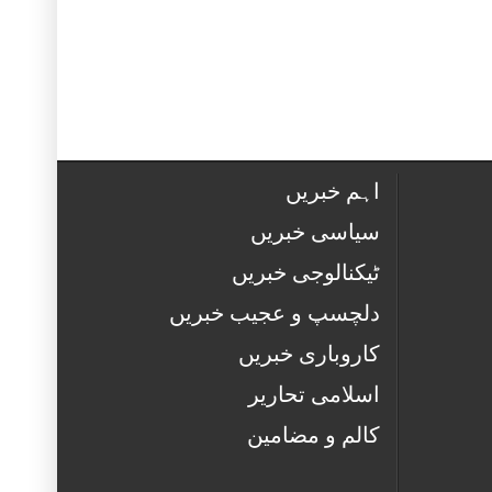
اہم خبریں
سیاسی خبریں
ٹیکنالوجی خبریں
دلچسپ و عجیب خبریں
کاروباری خبریں
اسلامی تحاریر
کالم و مضامین