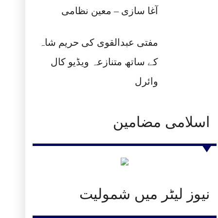
آغا سازی – معین نظامی
مفتی عبدالقوی کی حریم شاہ
کے ساتھ متنازعہ ویڈیو کال
وائرل
اسلامی مضامین
نیوز لیٹر میں شمولیت