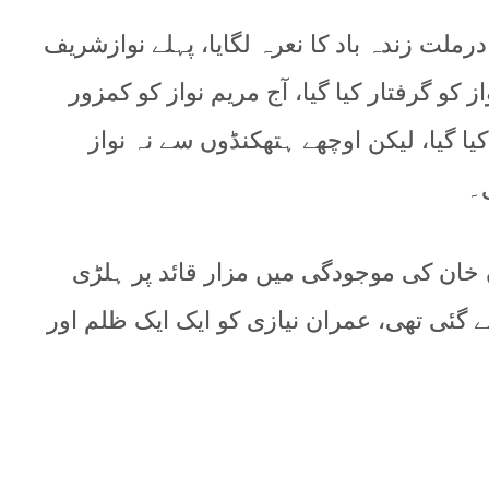
ادرملت زندہ باد کا نعرہ لگایا، پہلے نوازشریف
 کو گرفتار کیا گیا، آج مریم نواز کو کمزور
کیا گیا، لیکن اوچھے ہتھکنڈوں سے نہ نواز
۔
د مرتبہ عمران خان کی موجودگی میں مزار قائد پر ہلڑی
 گئی تھی، عمران نیازی کو ایک ایک ظلم اور