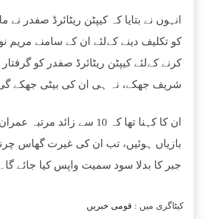
انہوں نے بتایا کہ کیپٹن ریٹائرڈ صفدر نے م
کو تکلیف دینے کےلئے ان کے سامنے مریم نواز
کرنے کےلئے کیپٹن ریٹائرڈ صفدر کو گرفتار 
شریف جھکے، نہ ہی ان کی بیٹی جھکے گی
ان کا کہنا تھا کہ 10 سے زائ
بازیاں ہوئیں، تب ان کی غیرت گھاس چرنے
جبر کا بدلا سود سمیت واپس کیا جائے گا۔
کیٹاگری میں :
قومی خبریں