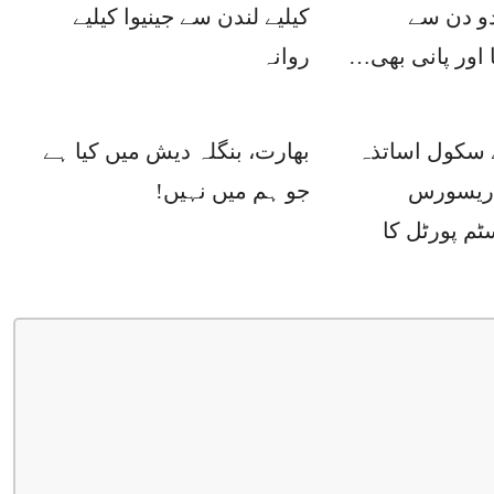
دو دن سے
کیلیے لندن سے جینیوا کیلیے
 اور پانی بھی…
روانہ
ے سکول اساتذہ
بھارت، بنگلہ دیش میں کیا ہے
 ریسورس
جو ہم میں نہیں!
م پورٹل کا