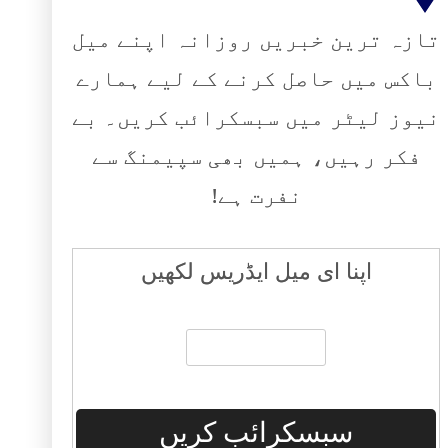
تازہ ترین خبریں روزانہ اپنے میل
باکس میں حاصل کرنے کے لیے ہمارے
نیوز لیٹر میں سبسکرائب کریں۔ بے
فکر رہیں، ہمیں بھی سپیمنگ سے
نفرت ہے!
اپنا ای میل ایڈریس لکھیں