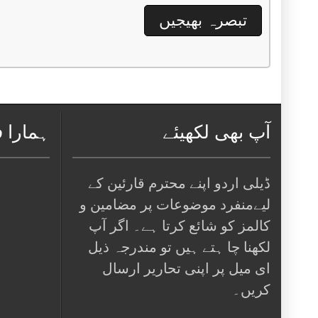
آپ بھی لکھیئے
ہمارا 
ڈیلی اردو اپنے محترم قارئین کے
لیےمنفرد موضوعات پر مضامین و
کالمز کو شائع کرتا ہے۔ اگر آپ
لکھنا چا ہتے ہیں تو مندرجہ ذیل
ای میل پر اپنی تحاریر ارسال
کریں۔