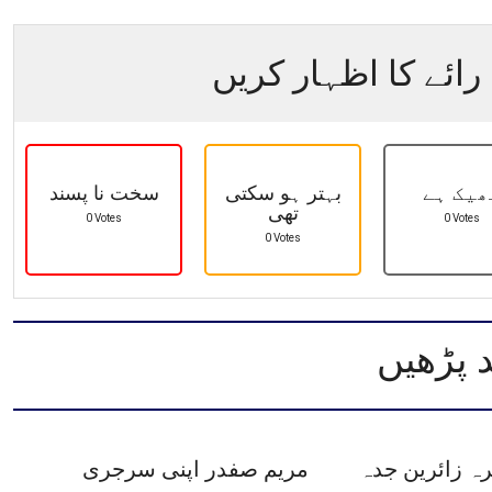
رائے کا اظہار کریں
ھیک ہے
بہتر ہو سکتی
سخت نا پسند
تھی
0 Votes
0 Votes
0 Votes
 پڑھیں
ہ زائرین جدہ
مریم صفدر اپنی سرجری