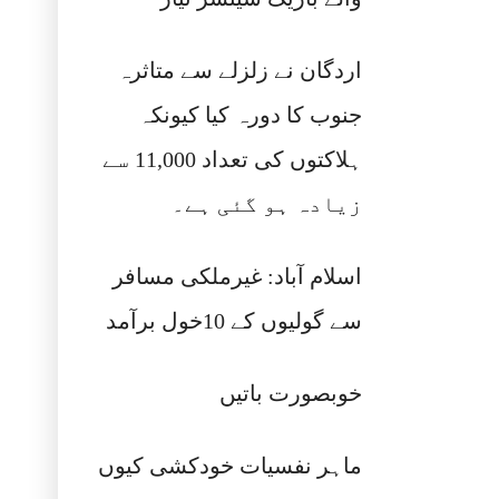
اردگان نے زلزلے سے متاثرہ
جنوب کا دورہ کیا کیونکہ
ہلاکتوں کی تعداد 11,000 سے
زیادہ ہو گئی ہے۔
اسلام آباد: غیرملکی مسافر
سے گولیوں کے 10خول برآمد
خوبصورت باتیں
ماہر نفسیات خودکشی کیوں