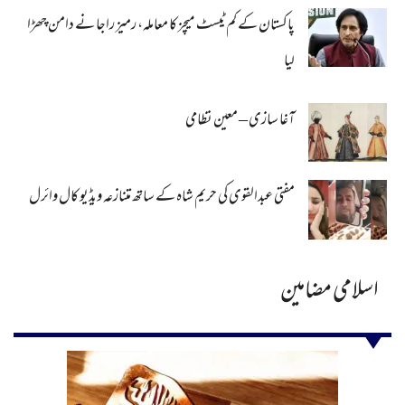
پاکستان کے کم ٹیسٹ میچز کا معاملہ، رمیز راجا نے دامن چھڑا
لیا
آغا سازی – معین نظامی
مفتی عبدالقوی کی حریم شاہ کے ساتھ متنازعہ ویڈیو کال وائرل
اسلامی مضامین