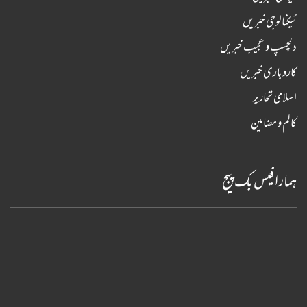
ٹیکنالوجی خبریں
دلچسپ و عجیب خبریں
کاروباری خبریں
اسلامی تحاریر
کالم و مضامین
ہمارا فیس بک پیج