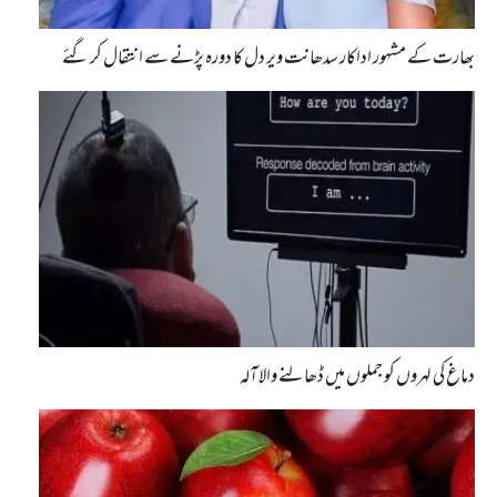
بھارت کے مشہور اداکار سدھانت ویر دل کا دورہ پڑنے سے انتقال کر گئے
دماغ کی لہروں کو جملوں میں ڈھالنے والا آلہ