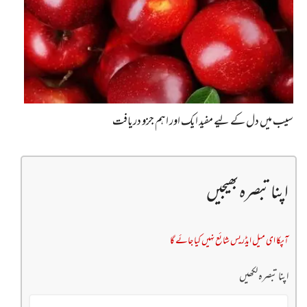
سیب میں دل کے لیے مفید ایک اور اہم جزو دریافت
اپنا تبصرہ بھیجیں
آپکا ای میل ایڈریس شائع نہیں کیا جائے گا
اپنا تبصرہ لکھیں