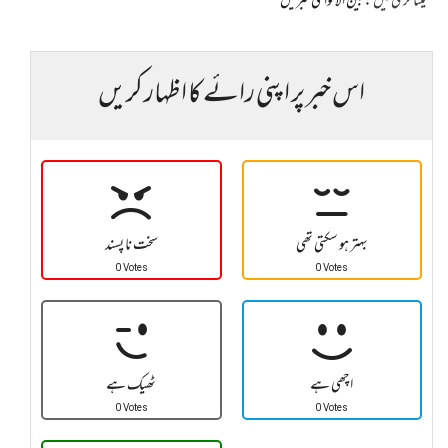
کیٹاگری میں :
بین الاقوامی خبریں
اس خبر پر اپنی رائے کا اظہار کریں
بہتر ہو سکتی تھی
سخت نا پسند
0 Votes
0 Votes
اچھی ہے
ٹھیک ہے
0 Votes
0 Votes