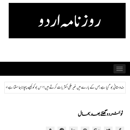
Skip
to
content
Toggle
navigation
کثر بات کرتے ہیں؟ اس بو کو کیسے پہچانا جا سکتا ہے اور ختم کیا جا سکتا ہے؟
ہمراز: پاکستان حکومت
ٹوئٹر دو گھنٹے بعد بحال