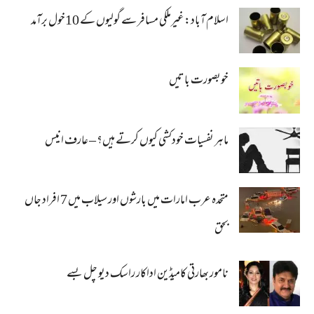
اسلام آباد: غیرملکی مسافر سے گولیوں کے 10خول برآمد
خوبصورت باتیں
ماہر نفسیات خودکشی کیوں کرتے ہیں؟ – عارف انیس
متحدہ عرب امارات میں بارشوں اور سیلاب میں 7 افراد جاں
بحق
نامور بھارتی کامیڈین اداکار راسک دیو چل بسے