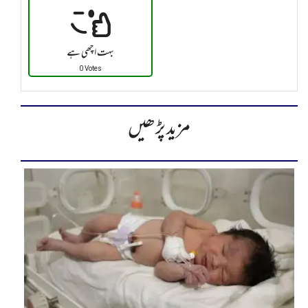
بہت اچھی ہے
0 Votes
مزید پڑھیں