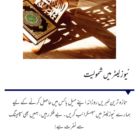
نیوز لیٹر میں شمولیت
تازہ ترین خبریں روزانہ اپنے میل باکس میں حاصل کرنے کے لیے
ہمارے نیوز لیٹر میں سبسکرائب کریں۔ بے فکر رہیں، ہمیں بھی سپیمنگ
سے نفرت ہے!