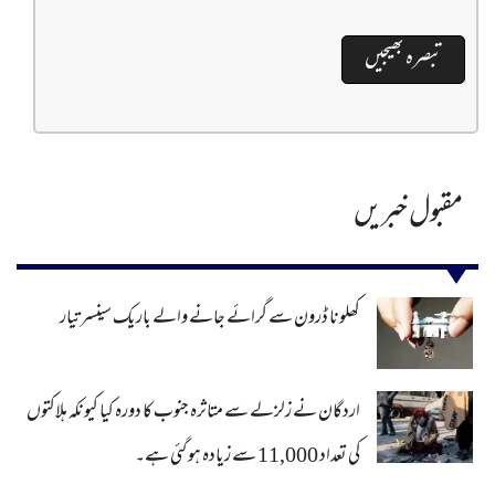
مقبول خبریں
کھلونا ڈرون سے گرائے جانے والے باریک سینسر تیار
اردگان نے زلزلے سے متاثرہ جنوب کا دورہ کیا کیونکہ ہلاکتوں
کی تعداد 11,000 سے زیادہ ہو گئی ہے۔