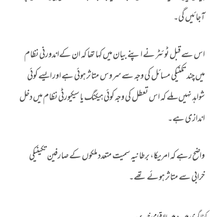
آجائیں گی۔
اس سے قبل ٹوئٹر نے اپنے بیان میں کہا تھا کہ ان کےاندورنی نظام
میں چند تکنیکی مسائل کی وجہ سےسروس متاثر ہوئی ہے اور ایسے کوئی
شواہد نہیں ملے کہ اس تعطل کی وجہ کوئی ہیکنگ یا سیکیورٹی نظام میں دخل
اندازی ہے۔
واضح رہے کہ امریکا، برطانیہ سمیت متعدد ملکوں کے صارفین تکینیکی
خرابی سے متاثر ہوئے تھے۔