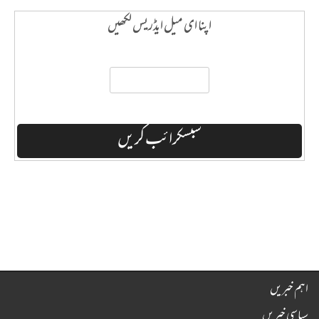
اپنا ای میل ایڈریس لکھیں
اہم خبریں
سیاسی خبریں