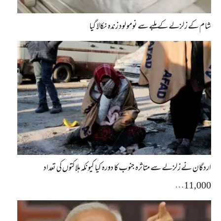
شام کے زلزلے کے ملبے سے نومولود زندہ نکالا گیا
اردگان نے زلزلے سے متاثرہ جنوب کا دورہ کیا کیونکہ ہلاکتوں کی تعداد
11,000…