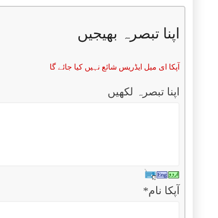
اپنا تبصرہ بھیجیں
آپکا ای میل ایڈریس شائع نہیں کیا جائے گا
اپنا تبصرہ لکھیں
آپکا نام
*