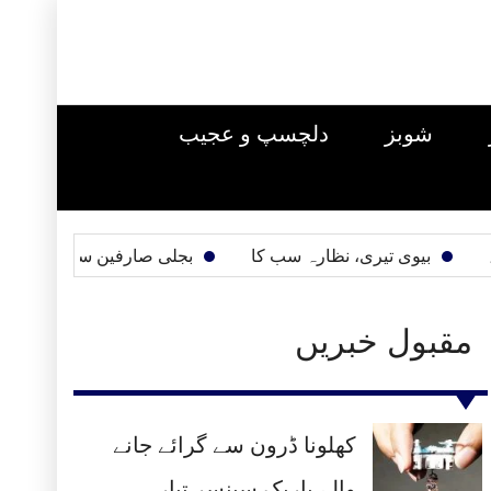
شوبز
دلچسپ و عجیب
بیوی تیری، نظارہ سب کا
بجلی صارفین سال میں ایک بار بلو
مقبول خبریں
کھلونا ڈرون سے گرائے جانے
والے باریک سینسر تیار