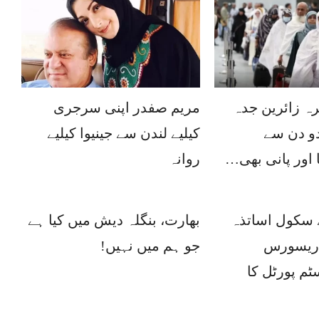
ہ زائرین جدہ
مریم صفدر اپنی سرجری
دو دن سے
کیلیے لندن سے جینیوا کیلیے
 اور پانی بھی…
روانہ
ے سکول اساتذہ
بھارت، بنگلہ دیش میں کیا ہے
 ریسورس
جو ہم میں نہیں!
م پورٹل کا