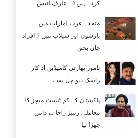
کرتے ہیں؟ – عارف انیس
متحدہ عرب امارات میں
بارشوں اور سیلاب میں 7 افراد
جاں بحق
نامور بھارتی کامیڈین اداکار
راسک دیو چل بسے
پاکستان کے کم ٹیسٹ میچز کا
معاملہ، رمیز راجا نے دامن
چھڑا لیا