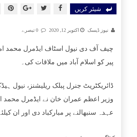
شیئر کریں
نیوز ڈیسک
اکتوبر 12, 2020
0 تبصرے
چیف آف دی نیول اسٹاف ایڈمرل محمد ام
پیر کو اسلام آباد میں ملاقات کی۔
ڈائریکٹریٹ جنرل پبلک ریلیشنز، نیول ہیڈک
وزیر اعظم عمران خان نے ایڈمرل محمد ا
عہدہ سنبھالنے پر مبارکباد دی اور ان کیل