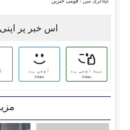
کیٹاگری میں :
قومی خبریں
اس خبر پر اپنی 
بہت اچھی ہے
اچھی ہے
ٹ
0 Votes
0 Votes
مزید