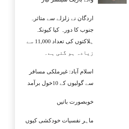
اردگان نے زلزلے سے متاثرہ
جنوب کا دورہ کیا کیونکہ
ہلاکتوں کی تعداد 11,000 سے
زیادہ ہو گئی ہے۔
اسلام آباد: غیرملکی مسافر
سے گولیوں کے 10خول برآمد
خوبصورت باتیں
ماہر نفسیات خودکشی کیوں