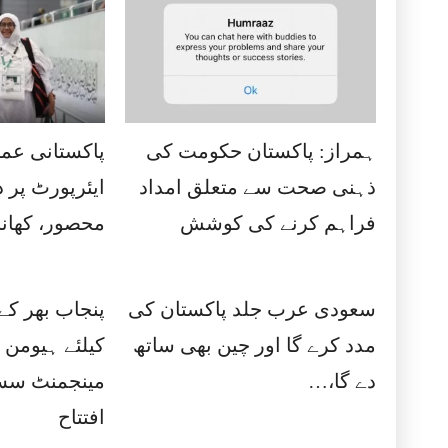
ہمراز: پاکستان حکومت کی
پاکستانی عمر
ذہنی صحت سے متعلق امداد
ایئرپورٹ پر 
فراہم کرنے کی کوشش
محصور، کھانا
سعودی عرب جلد پاکستان کی
پنجاب بھر ک
مدد کرے گا اور چین بھی ساتھ
کیلئے ہیومن
دے گا،…
مینجمنٹ سسٹ
افتتاح