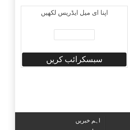
اپنا ای میل ایڈریس لکھیں
اہم خبریں