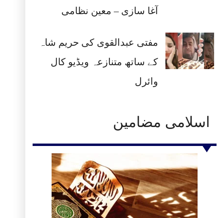
آغا سازی – معین نظامی
مفتی عبدالقوی کی حریم شاہ
کے ساتھ متنازعہ ویڈیو کال
وائرل
اسلامی مضامین