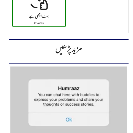
بہت اچھی ہے
0 Votes
مزید پڑھیں