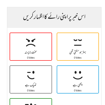
اس خبر پر اپنی رائے کا اظہار کریں
بہتر ہو سکتی تھی
سخت نا پسند
0 Votes
0 Votes
اچھی ہے
ٹھیک ہے
0 Votes
0 Votes