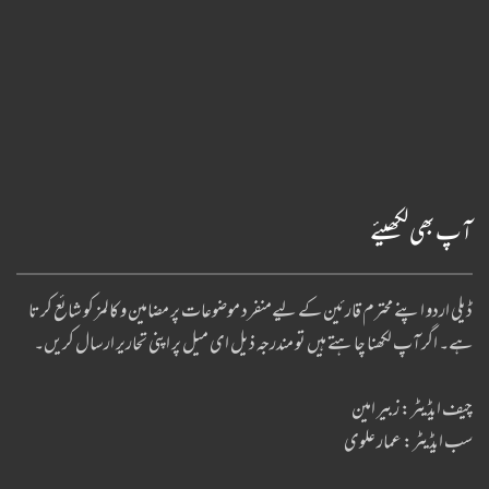
آپ بھی لکھیئے
ڈیلی اردو اپنے محترم قارئین کے لیےمنفرد موضوعات پر مضامین و کالمز کو شائع کرتا
ہے۔ اگر آپ لکھنا چا ہتے ہیں تو مندرجہ ذیل ای میل پر اپنی تحاریر ارسال کریں۔
چیف ایڈیٹر: زبیر امین
سب ایڈیٹر: عمار علوی