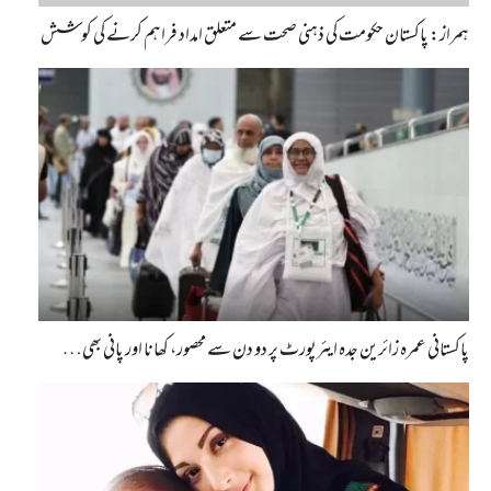
ہمراز: پاکستان حکومت کی ذہنی صحت سے متعلق امداد فراہم کرنے کی کوشش
پاکستانی عمرہ زائرین جدہ ایئرپورٹ پر دو دن سے محصور، کھانا اور پانی بھی…