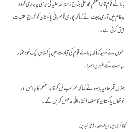
بابائے قوم قائداعظم محمد علی جناح رحمۃ اللّٰہ علیہ کی برسی پر جاری کردہ
پیغام میں آرمی چیف نے کہا کہ پوری قوم بانی پاکستان کو خراج عقیدت
پیش کرتی ہے۔
انہوں نے مزید کہا کہ بابائے قوم کی قیادت میں پاکستان ایک خود مختار
ریاست کے طور پر ابھرا۔
جنرل قمر جاوید باجوہ نے کہا کہ ہم سب مل کر قائد اعظم کا پرامن اور
خوشحال پاکستان کا مقصد انشاء اللّٰہ حاصل کریں گے۔
کیٹاگری میں :
پاکستان
،
قومی خبریں