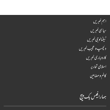
اہم خبریں
سیاسی خبریں
ٹیکنالوجی خبریں
دلچسپ و عجیب خبریں
کاروباری خبریں
اسلامی تحاریر
کالم و مضامین
ہمارا فیس بک پیج