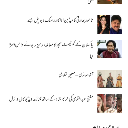
بحق
نامور بھارتی کامیڈین اداکار راسک دیو چل بسے
پاکستان کے کم ٹیسٹ میچز کا معاملہ، رمیز راجا نے دامن چھڑا
لیا
آغا سازی – معین نظامی
مفتی عبدالقوی کی حریم شاہ کے ساتھ متنازعہ ویڈیو کال وائرل