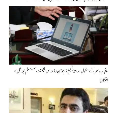
پنجاب بھر کے سکول اساتذہ کیلئے ہیومن ریسورس مینجمنٹ سسٹم پورٹل کا
افتتاح