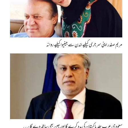
مریم صفدر اپنی سرجری کیلیے لندن سے جینیوا کیلیے روانہ
سعودی عرب جلد پاکستان کی مدد کرے گا اور چین بھی ساتھ دے گا،…