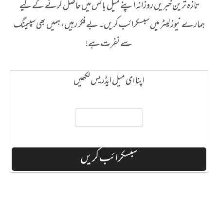
تازہ ترین خبریں روزانہ اپنے میل باکس میں حاصل کرنے کے لیے
ہمارے نیوز لیٹر میں سبسکرائب کریں۔ بے فکر رہیں، ہمیں بھی سپیمنگ
سے نفرت ہے!
اپنا ای میل ایڈریس لکھیں