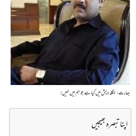
بھارت، بنگلہ دیش میں کیا ہے جو ہم میں نہیں!
اپنا تبصرہ بھیجیں