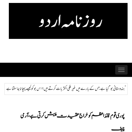
Skip
to
content
Toggle
navigation
 غیر ملکی اکثر بات کرتے ہیں؟ اس بو کو کیسے پہچانا جا سکتا ہے اور ختم کیا جا سکتا ہے؟
ہمراز: پاک
پوری قوم قائداعظم کو خراج عقیدت پیش کرتی ہے، آرمی
چیف