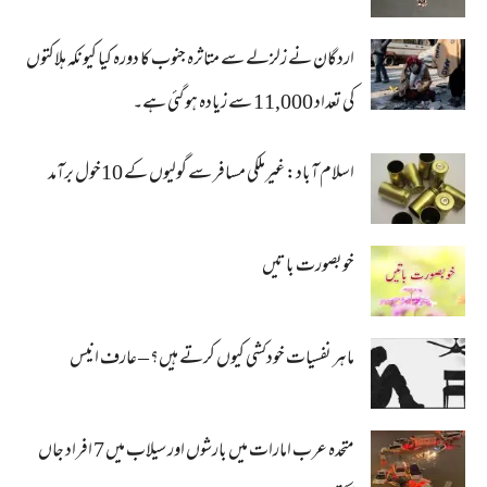
اردگان نے زلزلے سے متاثرہ جنوب کا دورہ کیا کیونکہ ہلاکتوں
کی تعداد 11,000 سے زیادہ ہو گئی ہے۔
اسلام آباد: غیرملکی مسافر سے گولیوں کے 10خول برآمد
خوبصورت باتیں
ماہر نفسیات خودکشی کیوں کرتے ہیں؟ – عارف انیس
متحدہ عرب امارات میں بارشوں اور سیلاب میں 7 افراد جاں