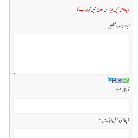
آپکا ای میل ایڈریس شائع نہیں کیا جائے گا
اپنا تبصرہ لکھیں
آپکا نام
*
آپکا ای میل ایڈریس
*