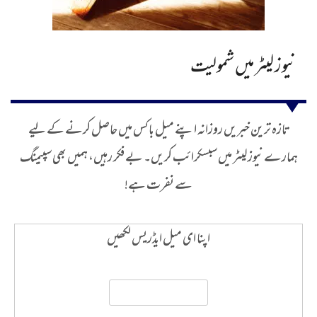
نیوز لیٹر میں شمولیت
تازہ ترین خبریں روزانہ اپنے میل باکس میں حاصل کرنے کے لیے
ہمارے نیوز لیٹر میں سبسکرائب کریں۔ بے فکر رہیں، ہمیں بھی سپیمنگ
سے نفرت ہے!
اپنا ای میل ایڈریس لکھیں