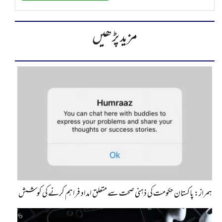
مزید پڑھیں
ہمراز: پاکستان حکومت کی ذہنی صحت سے متعلق امداد فراہم کرنے کی کوشش