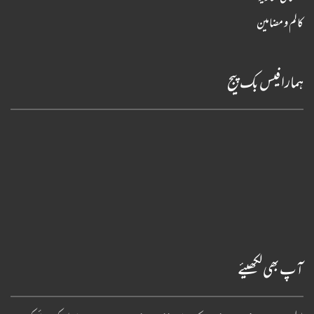
کالم و مضامین
ہمارا فیس بک پیج
آپ بھی لکھیئے