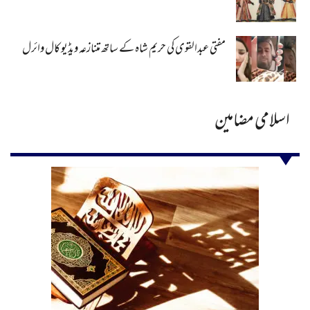
مفتی عبدالقوی کی حریم شاہ کے ساتھ متنازعہ ویڈیو کال وائرل
اسلامی مضامین