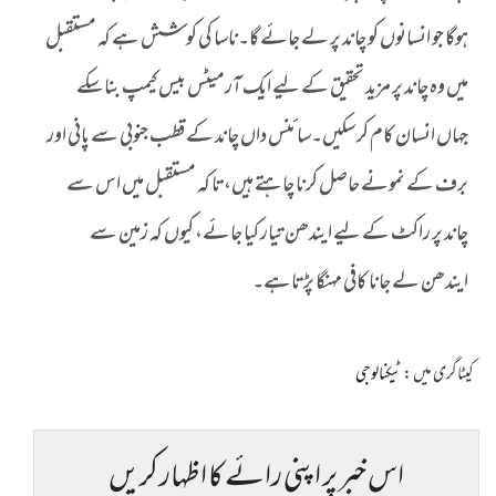
ہوگا جو انسانوں کو چاند پر لے جائے گا۔ناسا کی کوشش ہے کہ مستقبل
میں وہ چاند پر مزید تحقیق کے لیے ایک آرمیٹس بیس کیمپ بنا سکے
جہاں انسان کام کر سکیں۔سائنس داں چاند کے قطب جنوبی سے پانی اور
برف کے نمونے حاصل کرنا چاہتے ہیں،تا کہ مستقبل میں اس سے
چاند پر راکٹ کے لیے ایندھن تیار کیا جائے، کیوں کہ زمین سے
ایندھن لے جانا کافی مہنگا پڑتاہے۔
کیٹاگری میں :
ٹیکنالوجی
اس خبر پر اپنی رائے کا اظہار کریں