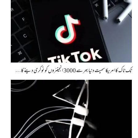
ٹِک ٹاک کا امریکا سمیت دنیا بھر سے 3000 انجینئروں کو نوکری دینے کا…