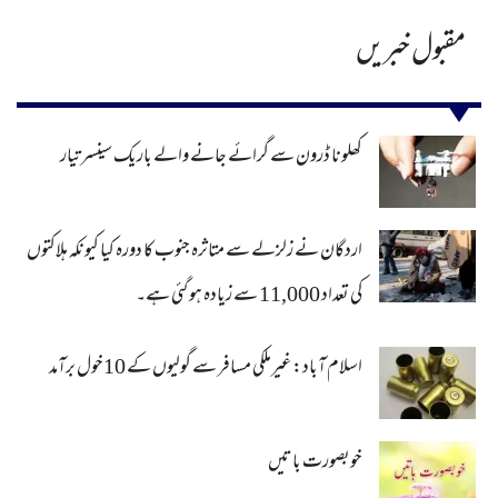
مقبول خبریں
کھلونا ڈرون سے گرائے جانے والے باریک سینسر تیار
اردگان نے زلزلے سے متاثرہ جنوب کا دورہ کیا کیونکہ ہلاکتوں
کی تعداد 11,000 سے زیادہ ہو گئی ہے۔
اسلام آباد: غیرملکی مسافر سے گولیوں کے 10خول برآمد
خوبصورت باتیں