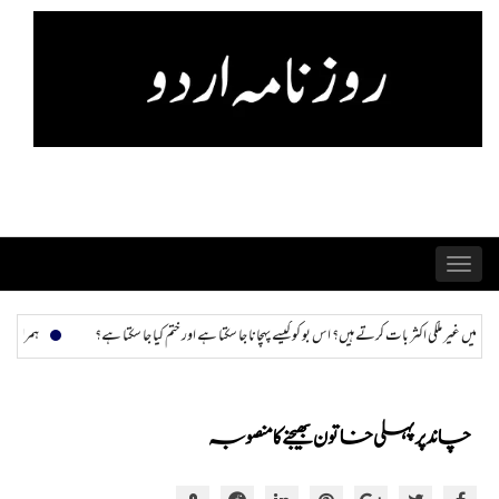
Skip
to
content
Toggle
navigation
ہچانا جا سکتا ہے اور ختم کیا جا سکتا ہے؟
ہمراز: پاکستان حکومت کی ذہنی صحت سے متعلق امداد ف
چاند پر پہلی خاتون بھیجنے کا منصوبہ