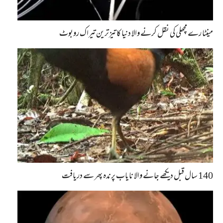
مینٹا رے مچھلی کی نقل کرنے والا دنیا کا تیزترین تیراک روبوٹ
140 سال قبل دیکھے جانے والا نایاب پرندہ پھر سے دریافت