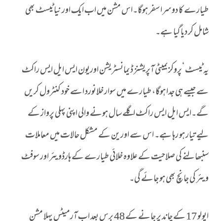
طیارے کا دوسرا سفر ہوگا۔اس مشن میں اب ایک اور نیا ٹیسٹ بھی
شامل کر دیا گیا ہے۔
یہ ٹیسٹ ‘پروکزیمیٹی آپریشنز ڈیمانسٹریشن اوریون ایس ایل ایس راکٹ
سے جیسے ہی جدا ہوگا، طیارے میں سوار خلانورد اسے خود کنٹرول کریں
گے۔ایس ایل ایس راکٹ اگلے سال ہونے والی اپنی پہلی پرواز کے
لیے تیار ہو رہا ہے۔ اس سے اورین کے مشکل حالات میں معاملات
سنبھالنے کی صلاحیت کے علاوہ خلائی طیارے کے ہارڈویئر اور سوفٹ
ویئر کی جانچ بھی ہو جائے گی۔
اپولو 17 کے چاند پر جانے کے 48 برس بعد اب آرمیٹس پہلا مشن