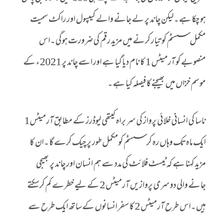
ہو چکا ہے ۔لیکن چاند پر لے جانے والے کیپسول اور راکٹ سمیت
مکمل سسٹم کو تیار کرنے میں مزید رقم کی ضرورت ہوگی ۔اس
منصوبے کو آرمیٹس 1 کا نام دیا گیا ہے اور اسے چاند پر 2021 ء کے
موسم خزاں میں بھیجنےکا فیصلہ کیا ہے ۔
ناسا کی انسانی خلا ئی پرواز کی سر براہ کیتھی لیوڈرز کے مطابق آرمیٹس1
ایک ماہ تک وہاں رہ کر سسٹم کومکمل طور پر چیک کرے گا ۔ان کا
مزید کہنا ہے کہ ٹیسٹ فلائٹ کی مدد سے ہم انسان اور چاند پر بھیجی
جانے والی دوسری پروازیں آرمیٹس 2 کے لیے خطرے کم کرسکتے
ہیں ۔اس طرح آرمیٹس 2 کا سفر انسانوں کے ساتھ ایک طرح سے