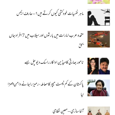
ماہر نفسیات خودکشی کیوں کرتے ہیں؟ – عارف انیس
متحدہ عرب امارات میں بارشوں اور سیلاب میں 7 افراد جاں
بحق
نامور بھارتی کامیڈین اداکار راسک دیو چل بسے
پاکستان کے کم ٹیسٹ میچز کا معاملہ، رمیز راجا نے دامن چھڑا
لیا
آغا سازی – معین نظامی