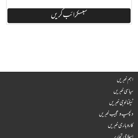
اہم خبریں
سیاسی خبریں
ٹیکنالوجی خبریں
دلچسپ و عجیب خبریں
کاروباری خبریں
اسلامی تحاریر