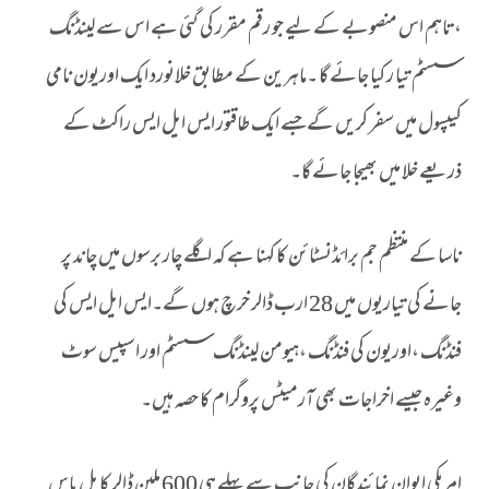
،تاہم اس منصوبے کے لیے جو رقم مقرر کی گئی ہے اس سے لینڈنگ
سسٹم تیا ر کیا جائے گا ۔ماہرین کے مطابق خلانورد ایک اوریون نامی
کیپسول میں سفر کریں گے جسے ایک طاقتور ایس ایل ایس راکٹ کے
ذریعے خلا میں بھیجا جائے گا۔
ناسا کے منتظم جم برائڈنسٹائن کا کہنا ہے کہ اگلے چار برسوں میں چاند پر
جانے کی تیاریوں میں 28 ارب ڈالر خرچ ہوں گے۔ایس ایل ایس کی
فنڈنگ ،اوریون کی فنڈنگ ،ہیومن لینڈنگ سسٹم اور اسپیس سوٹ
وغیرہ جیسے اخراجات بھی آرمیٹس پروگرام کا حصہ ہیں۔
امریکی ایوان نمائندگان کی جانب سے پہلے ہی 600 ملین ڈالر کا بل پاس