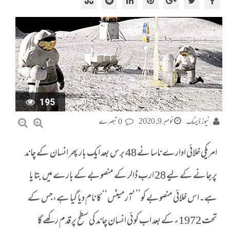
195
نومبر 9, 2020
نیوز ڈیسک
0 تبصرے
امریکی خلائی ادارے ناسا نے 48 برس بعد ایک بار پھر انسان کے چاند
پر جانے کے لیے 28 ارب ڈالر کے منصوبے کے بارے میں بتا یا
ہے۔اس خلائی منصوبے کو’’ ‘آرمیٹس‘‘ کا نام دیا گیا ہے،جس کے
تحت 1972 ء کے بعد اب کو ئی انسان چاند کی سطح پر قدم رکھے گا