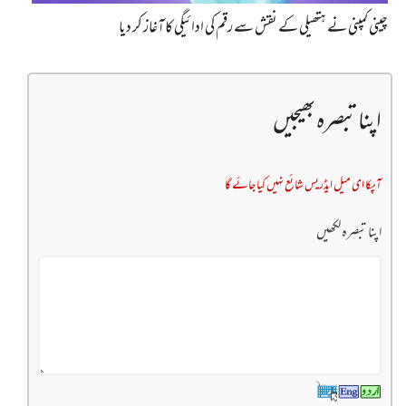
چینی کمپنی نے ہتھیلی کے نقش سے رقم کی ادائیگی کا آغاز کر دیا
اپنا تبصرہ بھیجیں
آپکا ای میل ایڈریس شائع نہیں کیا جائے گا
اپنا تبصرہ لکھیں