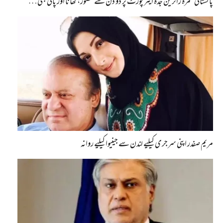
پاکستانی عمرہ زائرین جدہ ایئرپورٹ پر دو دن سے محصور، کھانا اور پانی بھی…
مریم صفدر اپنی سرجری کیلیے لندن سے جینیوا کیلیے روانہ