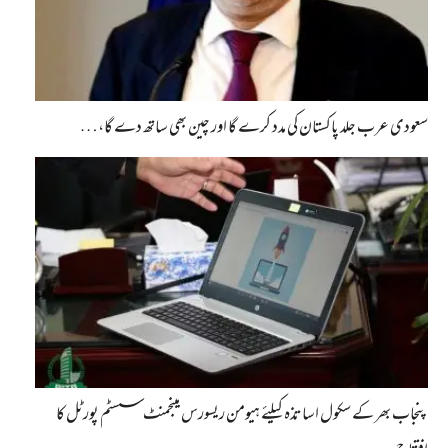
سعودی عرب جلد پاکستان کی مدد کرے گا اور چین بھی ساتھ دے گا،…
پنجاب بھر کے سکول اساتذہ کیلئے ہیومن ریسورس مینجمنٹ سسٹم پورٹل کا