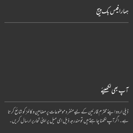
ہمارا فیس بک پیج
آپ بھی لکھیئے
ڈیلی اردو اپنے محترم قارئین کے لیےمنفرد موضوعات پر مضامین و کالمز کو شائع کرتا
ہے۔ اگر آپ لکھنا چا ہتے ہیں تو مندرجہ ذیل ای میل پر اپنی تحاریر ارسال کریں۔