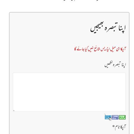
اپنا تبصرہ بھیجیں
آپکا ای میل ایڈریس شائع نہیں کیا جائے گا
اپنا تبصرہ لکھیں
آپکا نام
*