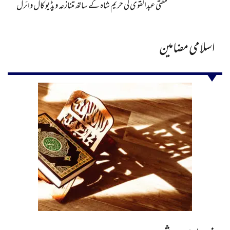
مفتی عبدالقوی کی حریم شاہ کے ساتھ متنازعہ ویڈیو کال وائرل
اسلامی مضامین