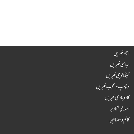
اہم خبریں
سیاسی خبریں
ٹیکنالوجی خبریں
دلچسپ و عجیب خبریں
کاروباری خبریں
اسلامی تحاریر
کالم و مضامین