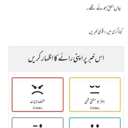
جاں بحق ہوئے تھے۔
کیٹاگری میں :
قومی خبریں
اس خبر پر اپنی رائے کا اظہار کریں
بہتر ہو سکتی تھی
سخت نا پسند
0 Votes
0 Votes