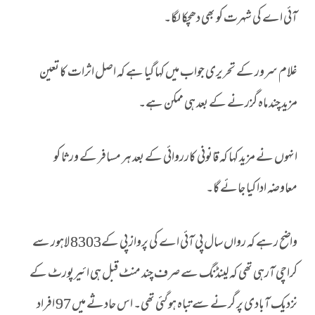
آئی اے کی شہرت کو بھی دھچکا لگا۔
غلام سرور کے تحریری جواب میں کہا گیا ہے کہ اصل اثرات کا تعین
مزید چند ماہ گزرنے کے بعد ہی ممکن ہے۔
انہوں نے مزید کہا کہ قانونی کارروائی کے بعد ہر مسافر کے ورثا کو
معاوضہ ادا کیا جائے گا۔
واضح رہے کہ رواں سال پی آئی اے کی پرواز پی کے8303 لاہور سے
کراچی آرہی تھی کہ لینڈنگ سے صرف چند منٹ قبل ہی ائیرپورٹ کے
نزدیک آبادی پر گرنے سےتباہ ہوگئی تھی۔ اس حادثے میں 97 افراد