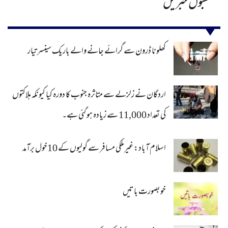
مقبول خبریں
کھلونا ڈرون سے گرائے جانے والے باریک سینسر تیار
اردگان نے زلزلے سے متاثرہ جنوب کا دورہ کیا کیونکہ ہلاکتوں
کی تعداد 11,000 سے زیادہ ہو گئی ہے۔
اسلام آباد: غیرملکی مسافر سے گولیوں کے 10خول برآمد
خوبصورت باتیں