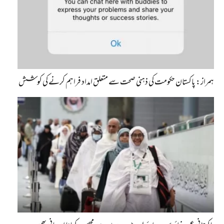
ہمراز: پاکستان حکومت کی ذہنی صحت سے متعلق امداد فراہم کرنے کی کوشش