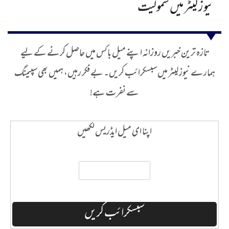
نیوز لیٹر میں شمولیت
تازہ ترین خبریں روزانہ اپنے میل باکس میں حاصل کرنے کے لیے
ہمارے نیوز لیٹر میں سبسکرائب کریں۔ بے فکر رہیں، ہمیں بھی سپیمنگ
سے نفرت ہے!
اپنا ای میل ایڈریس لکھیں