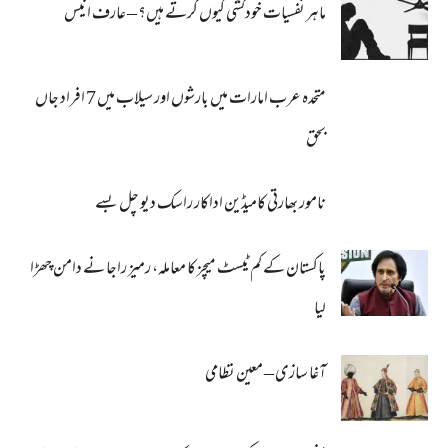
ماہر نفسیات خودکشی کیوں کرتے ہیں؟ – عارف انیس
متحدہ عرب امارات میں بارشوں اور سیلاب میں 7 افراد جاں
بحق
نامور بھارتی کامیڈین اداکار راسک دیو چل بسے
پاکستان کے کم ٹیسٹ میچز کا معاملہ، رمیز راجا نے دامن چھڑا
لیا
آغا سازی – معین نظامی