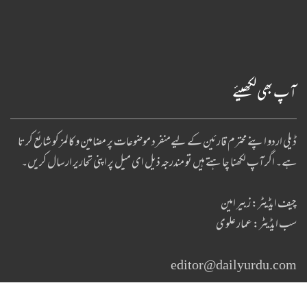
آپ بھی لکھیئے
ڈیلی اردو اپنے محترم قارئین کے لیےمنفرد موضوعات پر مضامین و کالمز کو شائع کرتا
ہے۔ اگر آپ لکھنا چا ہتے ہیں تو مندرجہ ذیل ای میل پر اپنی تحاریر ارسال کریں۔
چیف ایڈیٹر: زبیر امین
سب ایڈیٹر: عمار علوی
editor@dailyurdu.com