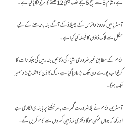
ہے، شام 5 سے صبح 5 بجے تک یعنی 12 گھنٹے کا کرفیو لگایا گیا ہے۔
آسٹریا میں کورونا وائرس کے پھیلاؤ کے آگے بند باندھنے کے لیے
منگل سے لاک ڈاؤن کا فیصلہ کیا گیا ہے۔
حکام کے مطابق غیر ضروری اشیاء کی دکانیں بند رہیں گی جبکہ رات کا
کرفیو اب پورے دن تک بڑھادیا گیا ہے، لاک ڈاؤن کا اطلاع 6 دسمبر
تک ہوگا۔
آسٹرین حکام نے بلاضرورت گھر سے باہر نکلنے پر پابندی لگادی ہے
اور کہا کہ جہاں ممکن ہو گا دفتری ملازمین گھروں سے کام کریں گے۔