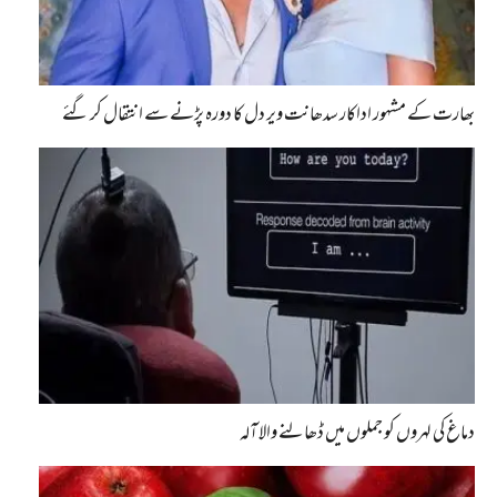
بھارت کے مشہور اداکار سدھانت ویر دل کا دورہ پڑنے سے انتقال کر گئے
دماغ کی لہروں کو جملوں میں ڈھالنے والا آلہ