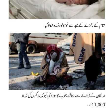
شام کے زلزلے کے ملبے سے نومولود زندہ نکالا گیا
اردگان نے زلزلے سے متاثرہ جنوب کا دورہ کیا کیونکہ ہلاکتوں کی تعداد
11,000…