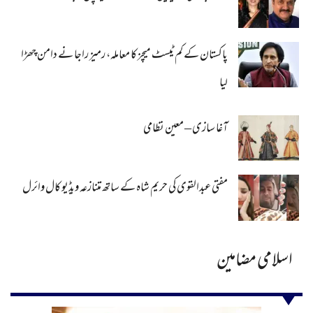
پاکستان کے کم ٹیسٹ میچز کا معاملہ، رمیز راجا نے دامن چھڑا
لیا
آغا سازی – معین نظامی
مفتی عبدالقوی کی حریم شاہ کے ساتھ متنازعہ ویڈیو کال وائرل
اسلامی مضامین