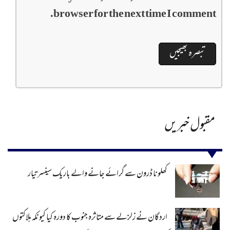
browser for the next time I comment.
مقبول خبریں
کھلونا ڈرون سے گرائے جانے والے باریک سینسر تیار
اردگان نے زلزلے سے متاثرہ جنوب کا دورہ کیا کیونکہ ہلاکتوں