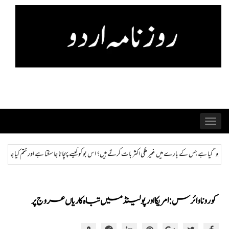
Skip
to
content
Toggle
navigation
یں؟ اس بو کو کیسے پہچانا جا سکتا ہے اور ختم کیا جا سکتا ہے؟
ہمراز: پاکستان حکومت کی ذہنی صحت
کورونا وائرس: امریکا اور پولینڈ میں تباہ کاریاں عروج پر