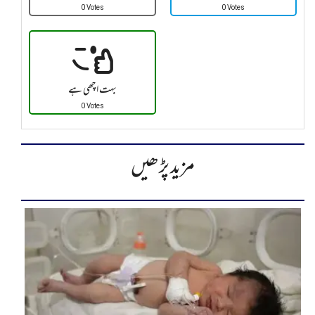
0 Votes
0 Votes
بہت اچھی ہے
0 Votes
مزید پڑھیں