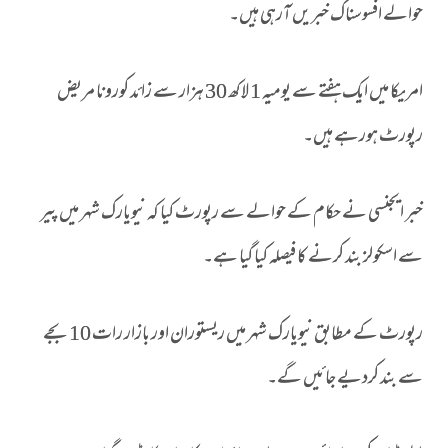
حوالے افسوسناک خبریں آرہی ہیں۔
امریکا میں ایک ہفتے سے یومیہ 1 لاکھ 30 ہزار سے زائد کورونا مریض
رپورٹ ہورہے ہیں۔
خبر ایجنسی نے حکام کے حوالے سے رپورٹ کیا کہ نیویارک شہر میں پیر
سے اسکولز بند کرنے کا فیصلہ کیا گیا ہے۔
رپورٹ کے مطابق نیویارک شہر میں ریستوران اور بازار رات 10 بجے
سے بند کردیے جائیں گے۔