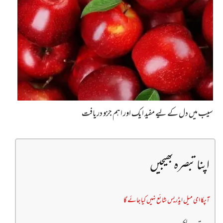
سیب میں دل کے لیے مفید ایک اور اہم جزو دریافت
اپنا تبصرہ بھیجیں
آپکا ای میل ایڈریس شائع نہیں کیا جائے گا