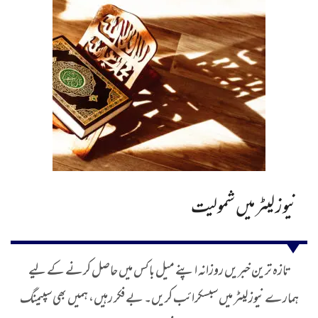
نیوز لیٹر میں شمولیت
تازہ ترین خبریں روزانہ اپنے میل باکس میں حاصل کرنے کے لیے
ہمارے نیوز لیٹر میں سبسکرائب کریں۔ بے فکر رہیں، ہمیں بھی سپیمنگ