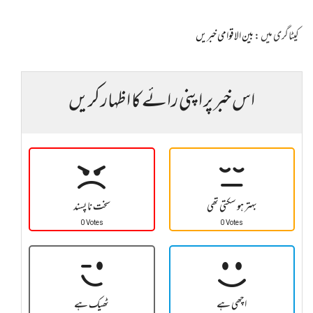
کیٹاگری میں :
بین الاقوامی خبریں
اس خبر پر اپنی رائے کا اظہار کریں
بہتر ہو سکتی تھی
سخت نا پسند
0 Votes
0 Votes
اچھی ہے
ٹھیک ہے