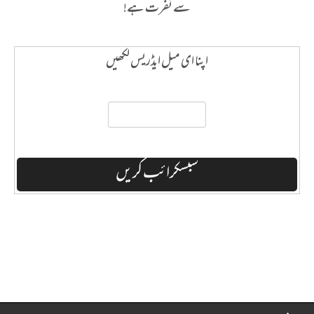
سے نفرت ہے!
اپنا ای میل ایڈریس لکھیں