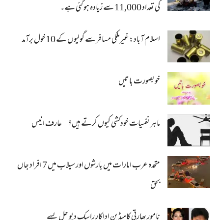
کی تعداد 11,000 سے زیادہ ہو گئی ہے۔
اسلام آباد: غیرملکی مسافر سے گولیوں کے 10خول برآمد
خوبصورت باتیں
ماہر نفسیات خودکشی کیوں کرتے ہیں؟ – عارف انیس
متحدہ عرب امارات میں بارشوں اور سیلاب میں 7 افراد جاں
بحق
نامور بھارتی کامیڈین اداکار راسک دیو چل بسے