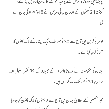
پولینڈ میں کورونا وائرس سے یومیہ اموات کا نیا ریکارڈ بن گیا ہے،
گزشتہ 24 گھنٹوں کے دوران وبائی مرض نے 548 افراد کی جان لے
لی۔
ادھر یوکرین میں آج سے 30 نومبر تک ویک اینڈز کے لاک ڈاؤن کا
آغاز کردیا گیا ہے۔
یونان کی حکومت نے کورونا وائرس کے پھیلاؤ کے پیش نظر اسکول اور
نرسریز 30 نومبر تک بند کردیں ہیں۔
خبر ایجنسی کے مطابق لبنان میں آج سے 2 ہفتوں کا لاک ڈاؤن کیا جارہا