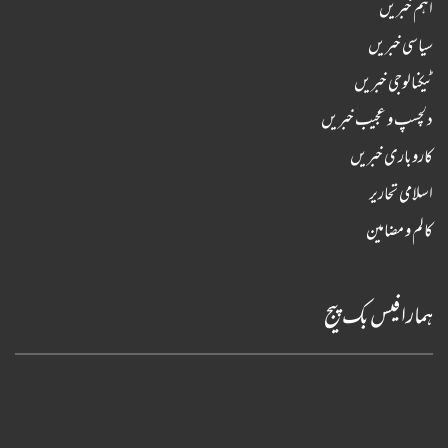
اہم خبریں
سیاسی خبریں
ٹیکنالوجی خبریں
دلچسپ و عجیب خبریں
کاروباری خبریں
اسلامی تحاریر
کالم و مضامین
ہمارا فیس بک پیج