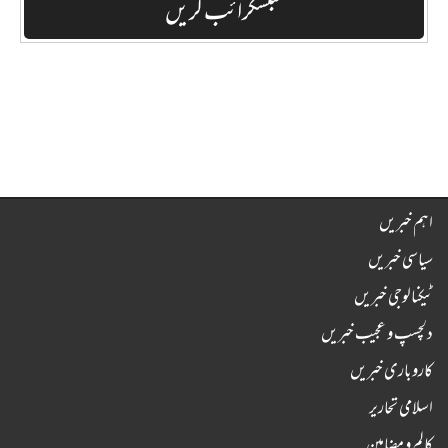
اہم خبریں
سیاسی خبریں
ٹیکنالوجی خبریں
دلچسپ و عجیب خبریں
کاروباری خبریں
اسلامی تحاریر
کالم و مضامین