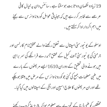
19 زیادہ نقصان دہ ثابت ہو سکتا ہے۔سائنس دان یہ خیال کافی
عرصے سے ظاہر کر رہے ہیں کہ جینیاتی عوامل کورونا وائرس سے بچنے
میں اہم اکردار ادا کرسکتے ہیں۔
اوسلوکے یونیورسٹی اسپتال سے تعلق رکھنے والے محقق ٹام کارلسن اور
جرمنی کی یو نیورسٹی آف کیل کے محقق آندرے فرانکے کی سر براہی
میں ہونے والی تحقیق کے دوران 1610 ایسے مریضوں کے بارے
میں طبی معلومات جمع کی گئی جو کورونا وائرس کے مرض میں مبتلا ہوچکے
تھے اور ان مریضوں کا علاج اسپین اور اٹلی کے اسپتالوں میں کیا گیا۔
محققین کو طبی ڈیٹا کے تجزیے سے معلوم ہوا کہ A+ بلڈ گروپ رکھنے