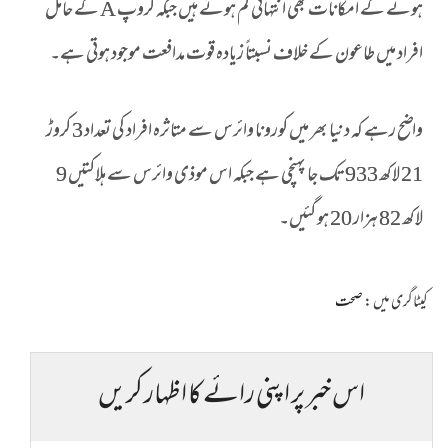
ہونے کے امکانات بھی انتہائی کم ہوتے ہیں جبکہ گروپ A کے حامل
افراد میں طاعون کے خلاف نسبتاً زیادہ قوت مدافعت موجود ہوتی ہے۔
واضح رہے کہ دنیا بھر میں کورونا وائرس سے متاثرہ افراد کی تعداد 3 کروڑ
21 لاکھ 933 تک جا پہنچی ہے جبکہ اس موذی وائرس سے ہلاکتیں 9
لاکھ 82 ہزار 20 ہو گئیں۔
کیٹاگری میں :
صحت
اس خبر پر اپنی رائے کا اظہار کریں