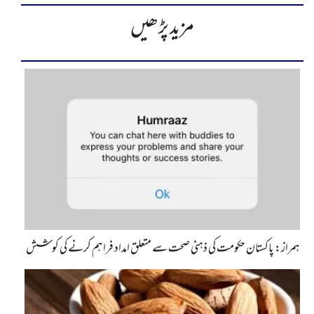
مزید پڑھیں
ہمراز: پاکستان حکومت کی ذہنی صحت سے متعلق امداد فراہم کرنے کی کوشش