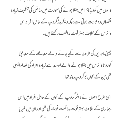
والوں میں کوویڈ 19میں مبتلا ہونے کی صورت میں سانس کی تکلیف زیادہ
نقصان دہ ثابت ہوتی ہے جبکہ دیگر بلڈ گروپ کے حامل افراد اس
وائرس کے خلاف بہتر قوت مدافعت رکھتے ہیں۔
چینی ماہرین کی طرف سے کیے جانے والے مطالعے کے مطابق
کورونا وائرس میں مبتلا ہونے والے اوسط سے زیادہ افراد کی تعداد ایسی
تھی جن کے خون کا گروپ A تھا۔
اسی طر ح انہوں نے دیگر گروپ کے خون کے حامل افراد میں اس
بیماری کے خلاف بہتر قوت مدافعت نوٹ کی تھی اور ان میں ملیریا