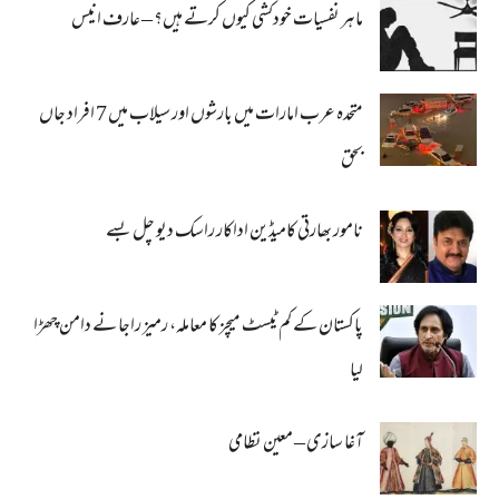
ماہر نفسیات خودکشی کیوں کرتے ہیں؟ – عارف انیس
متحدہ عرب امارات میں بارشوں اور سیلاب میں 7 افراد جاں
بحق
نامور بھارتی کامیڈین اداکار راسک دیو چل بسے
پاکستان کے کم ٹیسٹ میچز کا معاملہ، رمیز راجا نے دامن چھڑا
لیا
آغا سازی – معین نظامی