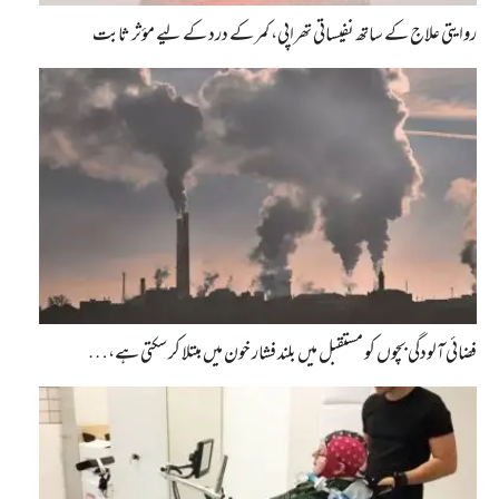
روایتی علاج کے ساتھ نفیساتی تھراپی، کمر کے درد کے لیے مؤثر ثابت
فضائی آلودگی بچوں کو مستقبل میں بلند فشار خون میں مبتلا کر سکتی ہے،…