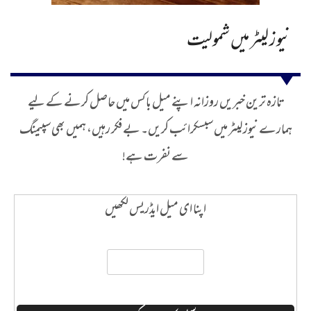
نیوز لیٹر میں شمولیت
تازہ ترین خبریں روزانہ اپنے میل باکس میں حاصل کرنے کے لیے
ہمارے نیوز لیٹر میں سبسکرائب کریں۔ بے فکر رہیں، ہمیں بھی سپیمنگ
سے نفرت ہے!
اپنا ای میل ایڈریس لکھیں