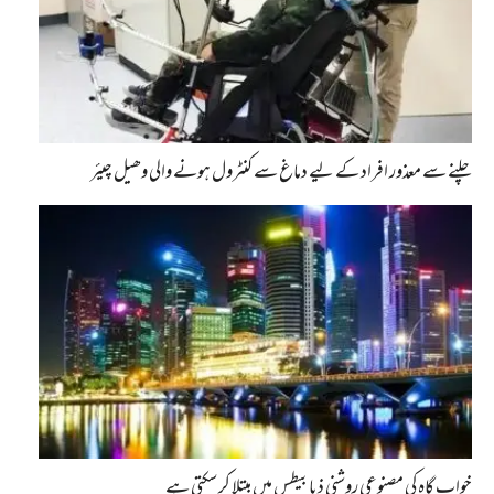
چلنے سے معذور افراد کے لیے دماغ سے کنٹرول ہونے والی وھیل چیئر
خواب گاہ کی مصنوعی روشنی ذیابیطس میں مبتلا کر سکتی ہے