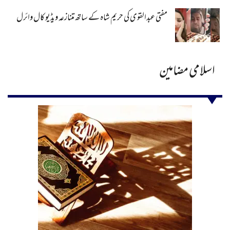
مفتی عبدالقوی کی حریم شاہ کے ساتھ متنازعہ ویڈیو کال وائرل
اسلامی مضامین