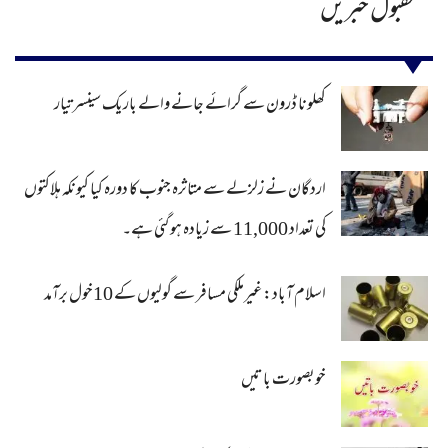
مقبول خبریں
کھلونا ڈرون سے گرائے جانے والے باریک سینسر تیار
اردگان نے زلزلے سے متاثرہ جنوب کا دورہ کیا کیونکہ ہلاکتوں
کی تعداد 11,000 سے زیادہ ہو گئی ہے۔
اسلام آباد: غیرملکی مسافر سے گولیوں کے 10خول برآمد
خوبصورت باتیں