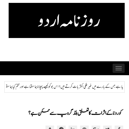
Skip
to
content
Toggle
navigation
 ہیں؟ اس بو کو کیسے پہچانا جا سکتا ہے اور ختم کیا جا سکتا ہے؟
ہمراز: پاکستان حکومت کی ذہنی صح
کورونا کے اثرات کا تعلق بلڈ گروپ سے ممکن ہے؟