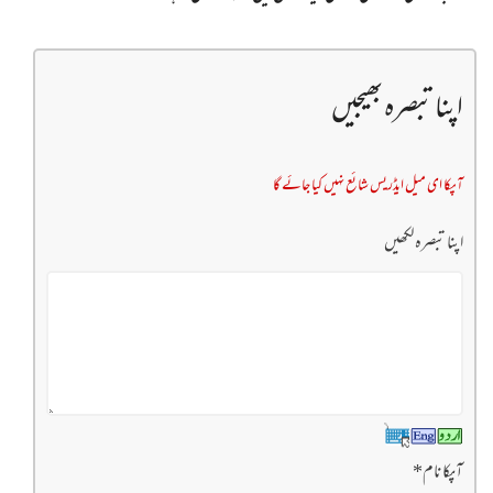
اپنا تبصرہ بھیجیں
آپکا ای میل ایڈریس شائع نہیں کیا جائے گا
اپنا تبصرہ لکھیں
آپکا نام
*