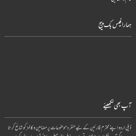
ہمارا فیس بک پیج
آپ بھی لکھیئے
ڈیلی اردو اپنے محترم قارئین کے لیےمنفرد موضوعات پر مضامین و کالمز کو شائع کرتا