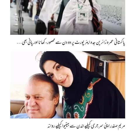
پاکستانی عمرہ زائرین جدہ ایئرپورٹ پر دو دن سے محصور، کھانا اور پانی بھی…
مریم صفدر اپنی سرجری کیلیے لندن سے جینیوا کیلیے روانہ