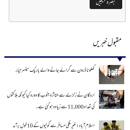
مقبول خبریں
کھلونا ڈرون سے گرائے جانے والے باریک سینسر تیار
اردگان نے زلزلے سے متاثرہ جنوب کا دورہ کیا کیونکہ ہلاکتوں
کی تعداد 11,000 سے زیادہ ہو گئی ہے۔
اسلام آباد: غیرملکی مسافر سے گولیوں کے 10خول برآمد