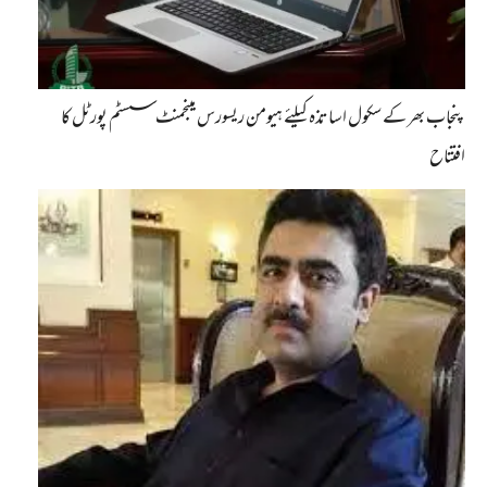
پنجاب بھر کے سکول اساتذہ کیلئے ہیومن ریسورس مینجمنٹ سسٹم پورٹل کا
افتتاح