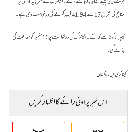
یونٹ 50 پیسے اضافہ مانگا ہے، کے۔الیکٹرک نے سرمایہ کاری پر
منافع کی شرح 17 سے 41.94 فیصد کرنے کی درخواست دی ہے۔
نیپرا کا کہنا ہے کہ کے۔الیکٹرک کی درخواست پر 16ستمبر کو سماعت کی
جائے گی۔
کیٹاگری میں :
پاکستان
اس خبر پر اپنی رائے کا اظہار کریں