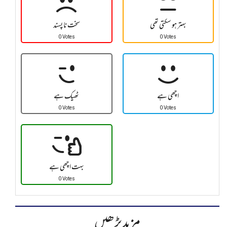
بہتر ہو سکتی تھی
سخت نا پسند
0 Votes
0 Votes
اچھی ہے
ٹھیک ہے
0 Votes
0 Votes
بہت اچھی ہے
0 Votes
مزید پڑھیں