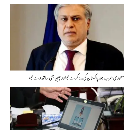
سعودی عرب جلد پاکستان کی مدد کرے گا اور چین بھی ساتھ دے گا،…