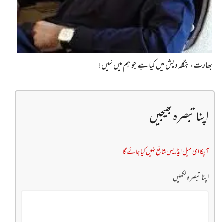
بھارت، بنگلہ دیش میں کیا ہے جو ہم میں نہیں!
اپنا تبصرہ بھیجیں
آپکا ای میل ایڈریس شائع نہیں کیا جائے گا
اپنا تبصرہ لکھیں