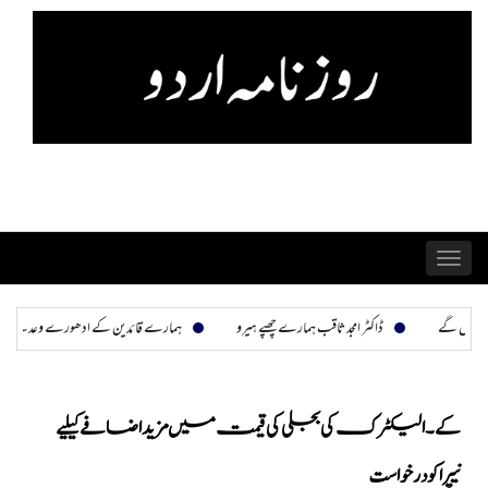
Skip
to
content
Toggle
navigation
امجد ثاقب ہمارے چھپے ہیرو
ہمارے قائدین کے ادھورے وعدے: ایک گاؤں کی التجا
“
کے۔الیکٹرک کی بجلی کی قیمت میں مزید اضافے کیلیے
نیپرا کو درخواست