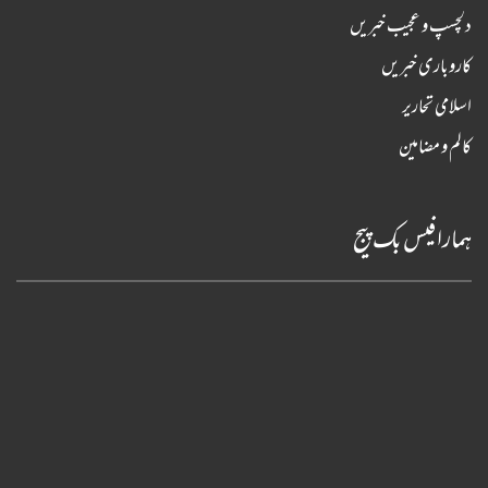
دلچسپ و عجیب خبریں
کاروباری خبریں
اسلامی تحاریر
کالم و مضامین
ہمارا فیس بک پیج