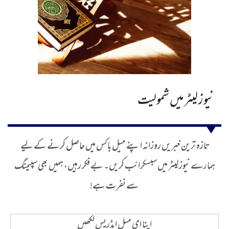
نیوز لیٹر میں شمولیت
تازہ ترین خبریں روزانہ اپنے میل باکس میں حاصل کرنے کے لیے
ہمارے نیوز لیٹر میں سبسکرائب کریں۔ بے فکر رہیں، ہمیں بھی سپیمنگ
سے نفرت ہے!
اپنا ای میل ایڈریس لکھیں