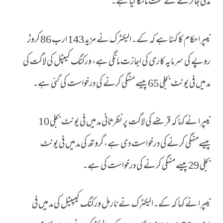
مدتی جائزے کے تحت مانگا گیا ہے۔
نیپرا حکام کا کہنا ہے کہ کے۔الیکٹرک نے مزید 143 ارب 86 کروڑ
روپے کی سرمایہ کاری کی اجازت مانگی ہے، ورکنگ کیپٹل کی لاگت کی
مد میں فی یونٹ بجلی 65 پیسے منہگی کرنے کی درخواست کی گئی ہے۔
نیپرا نے کہا کہ قرضے کی لاگت پر نظرثانی مد میں فی یونٹ بجلی 10
پیسےمنہگی کرنےکی درخواست دی ہے، گروتھ کی مد میں فی یونٹ
بجلی 29 پیسے منہگی کرنے کی درخواست کی ہے۔
نیپرا نے کہا کہ کے۔الیکٹرک نے نارمل ورکنگ کیپیٹل کی مد میں فی