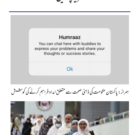
ہمراز: پاکستان حکومت کی ذہنی صحت سے متعلق امداد فراہم کرنے کی کوشش