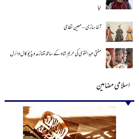
لیا
آغا سازی – معین نظامی
مفتی عبدالقوی کی حریم شاہ کے ساتھ متنازعہ ویڈیو کال وائرل
اسلامی مضامین