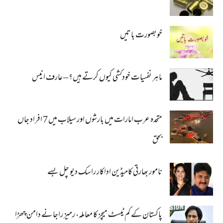
خوبصورت باتیں
ماہر نفسیات خودکشی کیوں کرتے ہیں؟ – عارف انیس
متحدہ عرب امارات میں بارشوں اور سیلاب میں 7 افراد جاں
بحق
نامور بھارتی کامیڈین اداکار راسک دیو چل بسے
پاکستان کے کم ٹیسٹ میچز کا معاملہ، رمیز راجا نے دامن چھڑا