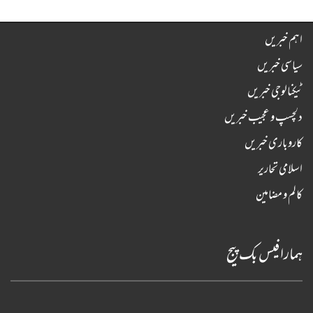
اہم خبریں
سیاسی خبریں
ٹیکنالوجی خبریں
دلچسپ و عجیب خبریں
کاروباری خبریں
اسلامی تحاریر
کالم و مضامین
ہمارا فیس بک پیج