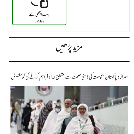
بہت اچھی ہے
0 Votes
مزید پڑھیں
ہمراز: پاکستان حکومت کی ذہنی صحت سے متعلق امداد فراہم کرنے کی کوشش