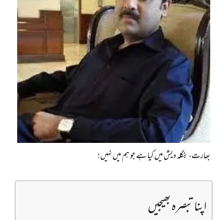
بھارت، بنگلہ دیش میں کیا ہے جو ہم میں نہیں!
اپنا تبصرہ بھیجیں