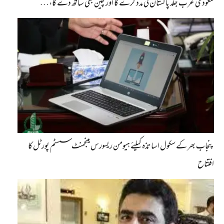
سعودی عرب جلد پاکستان کی مدد کرے گا اور چین بھی ساتھ دے گا،…
پنجاب بھر کے سکول اساتذہ کیلئے ہیومن ریسورس مینجمنٹ سسٹم پورٹل کا
افتتاح