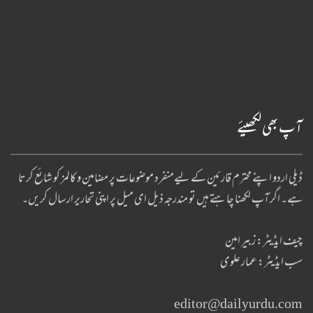
آپ بھی لکھیئے
ڈیلی اردو اپنے محترم قارئین کے لیےمنفرد موضوعات پر مضامین و کالمز کو شائع کرتا
ہے۔ اگر آپ لکھنا چا ہتے ہیں تو مندرجہ ذیل ای میل پر اپنی تحاریر ارسال کریں۔
چیف ایڈیٹر: زبیر امین
سب ایڈیٹر: عمار علوی
editor@dailyurdu.com