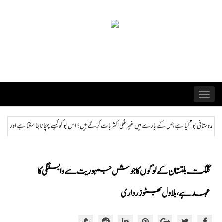
Skip
to
content
Toggle
navigation
 ملکی اکثر بات کرتے ہیں؟ اس بو کو کیسے پہچانا جا سکتا ہے اور ختم کیا جا سکتا ہے؟
ہمراز: پاکستان
گلگت بلتستان کے لوگوں کا جوش جمہوریت سے وابستگی کا
عہد ہے، بلاول بھٹو زرداری