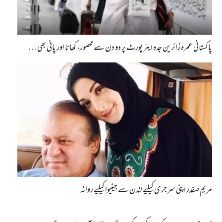
پاکستانی عمرہ زائرین جدہ ایئرپورٹ پر دو دن سے محصور، کھانا اور پانی بھی…
مریم صفدر اپنی سرجری کیلیے لندن سے جینیوا کیلیے روانہ