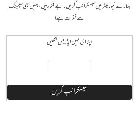
ہمارے نیوز لیٹر میں سبسکرائب کریں۔ بے فکر رہیں، ہمیں بھی سپیمنگ
سے نفرت ہے!
اپنا ای میل ایڈریس لکھیں