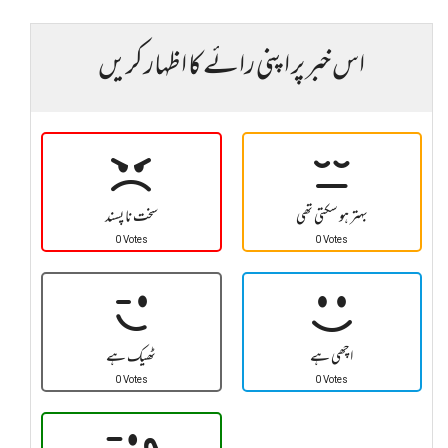
اس خبر پر اپنی رائے کا اظہار کریں
بہتر ہو سکتی تھی
سخت نا پسند
0 Votes
0 Votes
اچھی ہے
ٹھیک ہے
0 Votes
0 Votes