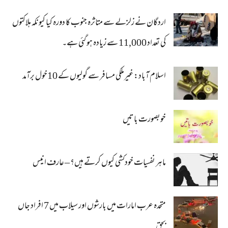
اردگان نے زلزلے سے متاثرہ جنوب کا دورہ کیا کیونکہ ہلاکتوں
کی تعداد 11,000 سے زیادہ ہو گئی ہے۔
اسلام آباد: غیرملکی مسافر سے گولیوں کے 10خول برآمد
خوبصورت باتیں
ماہر نفسیات خودکشی کیوں کرتے ہیں؟ – عارف انیس
متحدہ عرب امارات میں بارشوں اور سیلاب میں 7 افراد جاں
بحق