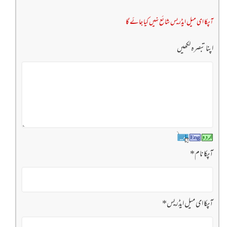
آپکا ای میل ایڈریس شائع نہیں کیا جائے گا
اپنا تبصرہ لکھیں
آپکا نام
*
آپکا ای میل ایڈریس
*