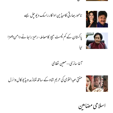
نامور بھارتی کامیڈین اداکار راسک دیو چل بسے
پاکستان کے کم ٹیسٹ میچز کا معاملہ، رمیز راجا نے دامن چھڑا
لیا
آغا سازی – معین نظامی
مفتی عبدالقوی کی حریم شاہ کے ساتھ متنازعہ ویڈیو کال وائرل
اسلامی مضامین