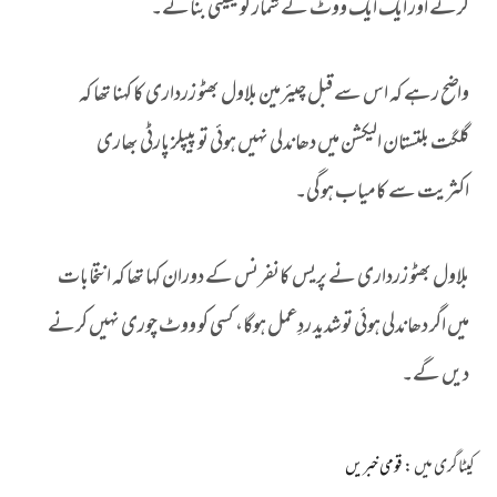
کرنے اور ایک ایک ووٹ کے شمار کو یقینی بنائے۔
واضح رہے کہ اس سے قبل چیئرمین بلاول بھٹو زرداری کا کہنا تھا کہ
گلگت بلتستان الیکشن میں دھاندلی نہیں ہوئی تو پیپلز پارٹی بھاری
اکثریت سے کامیاب ہوگی۔
بلاول بھٹو زرداری نے پریس کانفرنس کے دوران کہا تھا کہ انتخابات
میں اگر دھاندلی ہوئی تو شدید ردِعمل ہوگا، کسی کو ووٹ چوری نہیں کرنے
دیں گے۔
کیٹاگری میں :
قومی خبریں