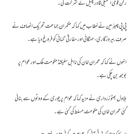
رکن قومی اسمبلی قادر پٹیل نے شرکت کی۔
پی پی چیئرمین نے خطاب میں کہا کہ حکمران جماعت تحریک انصاف نے
صرف بیروزگاری، مہنگائی اور سفارتی تنہائی کو فروغ دیا ہے۔
انہوں نے کہا کہ عمران خان کی نااہل سلیکٹڈ حکومت ملک اور عوام پر
بوجھ بن چکی ہے۔
بلاول بھٹو زرداری نے مزید کہا کہ عوام پر چوری کے ووٹوں سے بنائی
گئی عمران خان کی حکومت مسلط کی گئی ہے۔