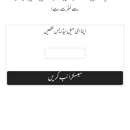
سے نفرت ہے!
اپنا ای میل ایڈریس لکھیں