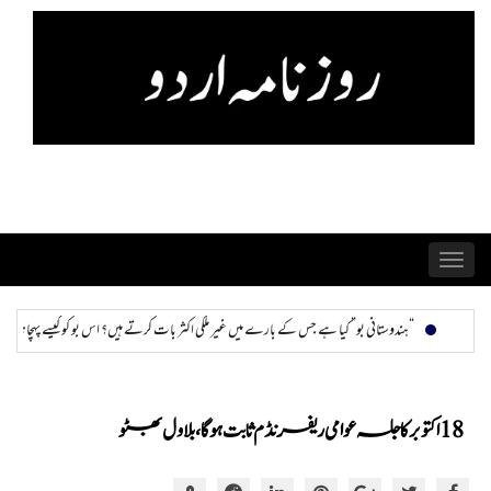
Skip
to
content
Toggle
navigation
کیا ہے جس کے بارے میں غیر ملکی اکثر بات کرتے ہیں؟ اس بو کو کیسے پہچانا جا سکتا ہے اور ختم کیا جا سکتا ہے؟
18 اکتوبر کا جلسہ عوامی ریفرنڈم ثابت ہوگا، بلاول بھٹو