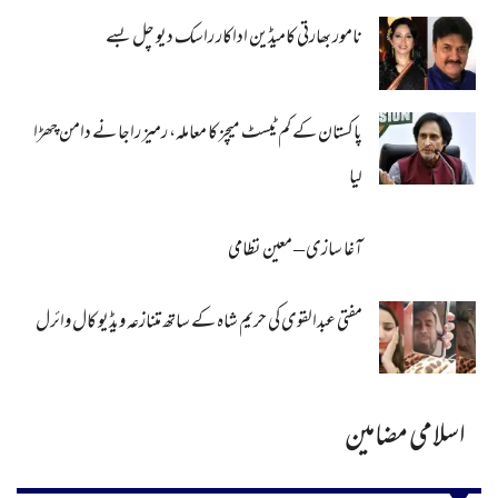
نامور بھارتی کامیڈین اداکار راسک دیو چل بسے
پاکستان کے کم ٹیسٹ میچز کا معاملہ، رمیز راجا نے دامن چھڑا
لیا
آغا سازی – معین نظامی
مفتی عبدالقوی کی حریم شاہ کے ساتھ متنازعہ ویڈیو کال وائرل
اسلامی مضامین