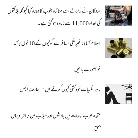
اردگان نے زلزلے سے متاثرہ جنوب کا دورہ کیا کیونکہ ہلاکتوں
کی تعداد 11,000 سے زیادہ ہو گئی ہے۔
اسلام آباد: غیرملکی مسافر سے گولیوں کے 10خول برآمد
خوبصورت باتیں
ماہر نفسیات خودکشی کیوں کرتے ہیں؟ – عارف انیس
متحدہ عرب امارات میں بارشوں اور سیلاب میں 7 افراد جاں
بحق