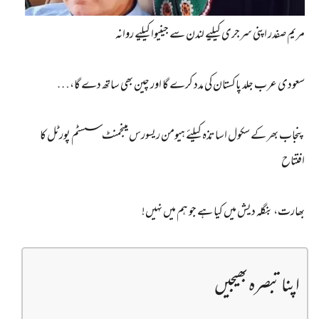
مریم صفدر اپنی سرجری کیلیے لندن سے جینیوا کیلیے روانہ
سعودی عرب جلد پاکستان کی مدد کرے گا اور چین بھی ساتھ دے گا،…
پنجاب بھر کے سکول اساتذہ کیلئے ہیومن ریسورس مینجمنٹ سسٹم پورٹل کا
افتتاح
بھارت، بنگلہ دیش میں کیا ہے جو ہم میں نہیں!
اپنا تبصرہ بھیجیں