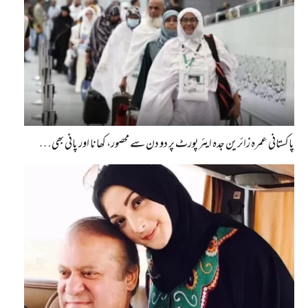
پاکستانی عمرہ زائرین جدہ ایئرپورٹ پر دو دن سے محصور، کھانا اور پانی بھی…