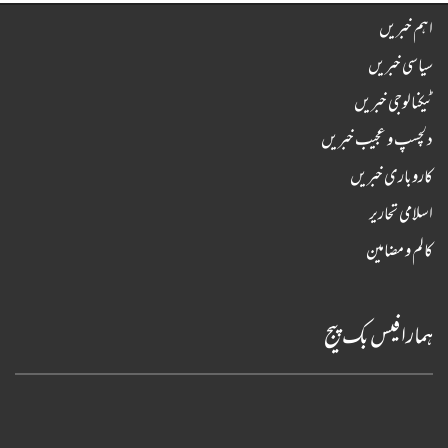
اہم خبریں
سیاسی خبریں
ٹیکنالوجی خبریں
دلچسپ و عجیب خبریں
کاروباری خبریں
اسلامی تحاریر
کالم و مضامین
ہمارا فیس بک پیج