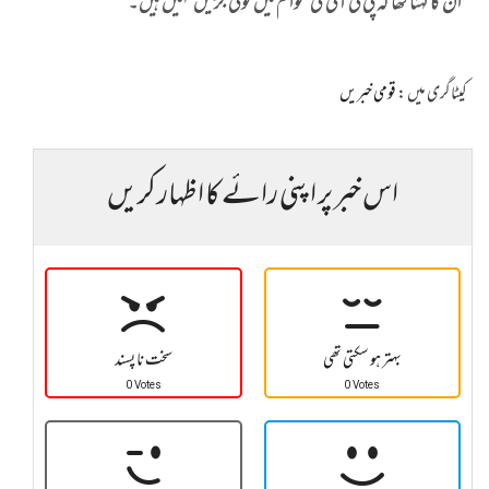
ان کا کہنا تھا کہ پی ٹی آئی کی عوام میں کوئی جڑیں نہیں ہیں۔
کیٹاگری میں :
قومی خبریں
اس خبر پر اپنی رائے کا اظہار کریں
بہتر ہو سکتی تھی
سخت نا پسند
0 Votes
0 Votes