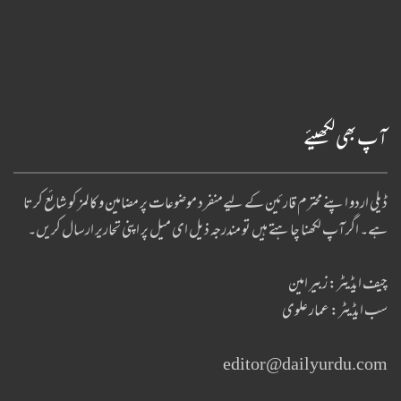
آپ بھی لکھیئے
ڈیلی اردو اپنے محترم قارئین کے لیےمنفرد موضوعات پر مضامین و کالمز کو شائع کرتا
ہے۔ اگر آپ لکھنا چا ہتے ہیں تو مندرجہ ذیل ای میل پر اپنی تحاریر ارسال کریں۔
چیف ایڈیٹر: زبیر امین
سب ایڈیٹر: عمار علوی
editor@dailyurdu.com