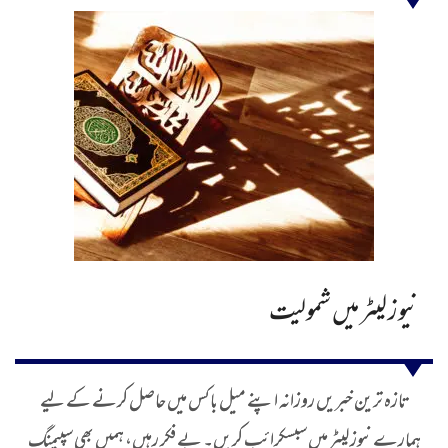
نیوز لیٹر میں شمولیت
تازہ ترین خبریں روزانہ اپنے میل باکس میں حاصل کرنے کے لیے
ہمارے نیوز لیٹر میں سبسکرائب کریں۔ بے فکر رہیں، ہمیں بھی سپیمنگ