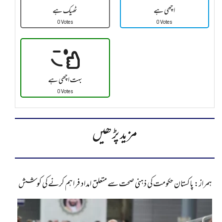
اچھی ہے
ٹھیک ہے
0 Votes
0 Votes
بہت اچھی ہے
0 Votes
مزید پڑھیں
ہمراز: پاکستان حکومت کی ذہنی صحت سے متعلق امداد فراہم کرنے کی کوشش