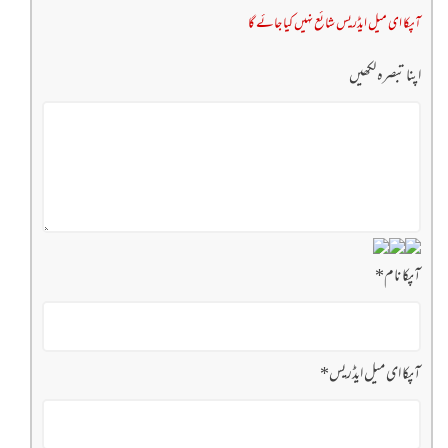
آپکا ای میل ایڈریس شائع نہیں کیا جائے گا
اپنا تبصرہ لکھیں
آپکا نام
*
آپکا ای میل ایڈریس
*