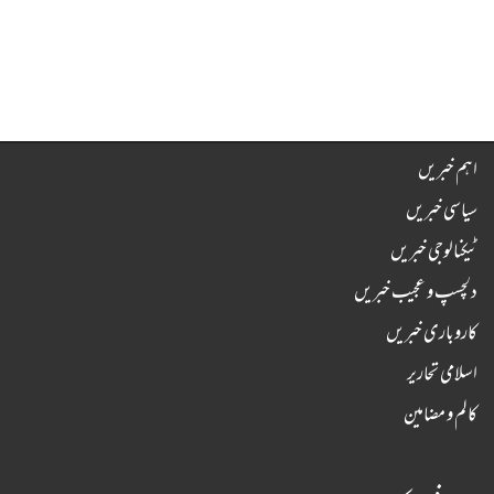
اہم خبریں
سیاسی خبریں
ٹیکنالوجی خبریں
دلچسپ و عجیب خبریں
کاروباری خبریں
اسلامی تحاریر
کالم و مضامین