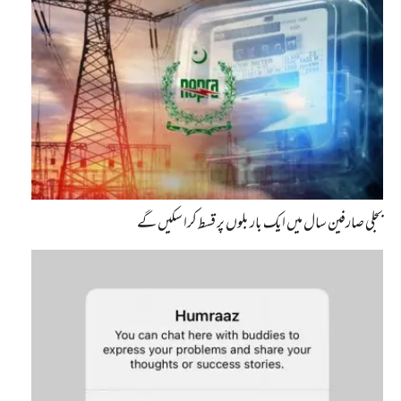
بجلی صارفین سال میں ایک بار بلوں پر قسط کرا سکیں گے