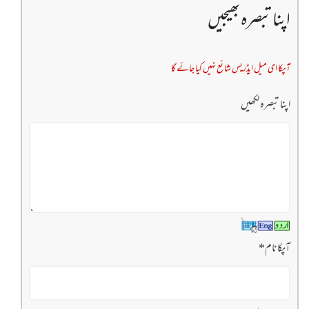
اپنا تبصرہ بھیجیں
آپکا ای میل ایڈریس شائع نہیں کیا جائے گا
اپنا تبصرہ لکھیں
آپکا نام
*