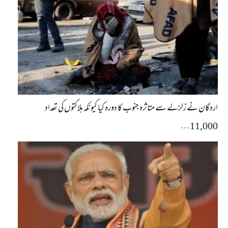
اردگان نے زلزلے سے متاثرہ جنوب کا دورہ کیا کیونکہ ہلاکتوں کی تعداد
11,000…