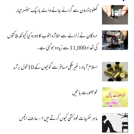
کھلونا ڈرون سے گرائے جانے والے باریک سینسر تیار
اردگان نے زلزلے سے متاثرہ جنوب کا دورہ کیا کیونکہ ہلاکتوں
کی تعداد 11,000 سے زیادہ ہو گئی ہے۔
اسلام آباد: غیرملکی مسافر سے گولیوں کے 10خول برآمد
خوبصورت باتیں
ماہر نفسیات خودکشی کیوں کرتے ہیں؟ – عارف انیس