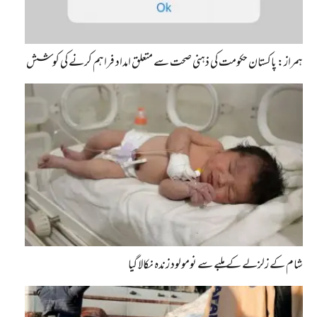
ہمراز: پاکستان حکومت کی ذہنی صحت سے متعلق امداد فراہم کرنے کی کوشش
شام کے زلزلے کے ملبے سے نومولود زندہ نکالا گیا