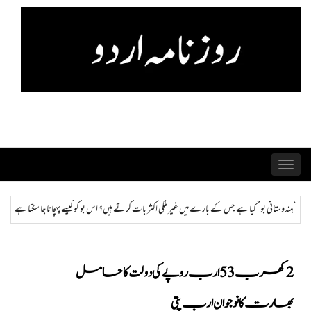
Skip
to
content
Toggle
navigation
 ملکی اکثر بات کرتے ہیں؟ اس بو کو کیسے پہچانا جا سکتا ہے اور ختم کیا جا سکتا ہے؟
ہمراز: پاکستان
2 کھرب 53ارب روپے کی دولت کا حامل
بھارت کا نوجوان ارب پتی