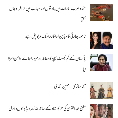
متحدہ عرب امارات میں بارشوں اور سیلاب میں 7 افراد جاں
بحق
نامور بھارتی کامیڈین اداکار راسک دیو چل بسے
پاکستان کے کم ٹیسٹ میچز کا معاملہ، رمیز راجا نے دامن چھڑا
لیا
آغا سازی – معین نظامی
مفتی عبدالقوی کی حریم شاہ کے ساتھ متنازعہ ویڈیو کال وائرل