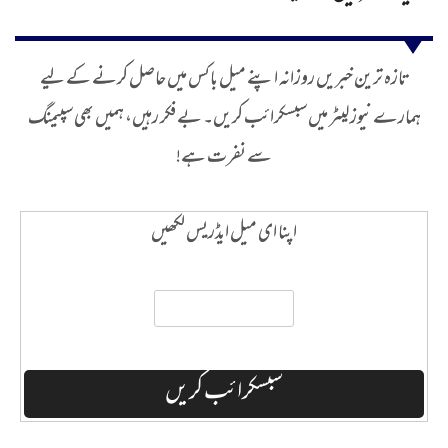
تازہ ترین خبریں روزانہ اپنے میل باکس میں حاصل کرنے کے لیے
ہمارے نیوز لیٹر میں سبسکرائب کریں۔ بے فکر رہیں، ہمیں بھی سپیمنگ
سے نفرت ہے!
اپنا ای میل ایڈریس لکھیں