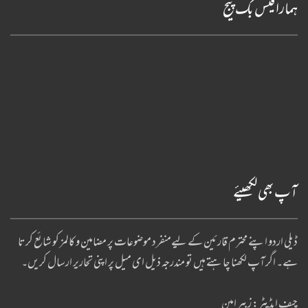
ہمارا فیس بک پیج
آپ بھی لکھیئے
ڈیلی اردو اپنے محترم قارئین کے لیےمنفرد موضوعات پر مضامین و کالمز کو شائع کرتا
ہے۔ اگر آپ لکھنا چا ہتے ہیں تو مندرجہ ذیل ای میل پر اپنی تحاریر ارسال کریں۔
چیف ایڈیٹر: زبیر امین