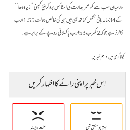
درمیان سب سے کم عمر بھارت کی اسٹاکس بروکریج کمپنی ’’زیرودھا‘‘
کے34سالہ بانی نکھل کماتھ بھی ہیں جن کی خالص دولت 1.55ارب
ڈالرز ہے جو کہ2 کھرب 53 ارب پاکستانی روپے کے برابر ہے۔
کیٹاگری میں :
اہم خبریں
اس خبر پر اپنی رائے کا اظہار کریں
بہتر ہو سکتی تھی
سخت نا پسند