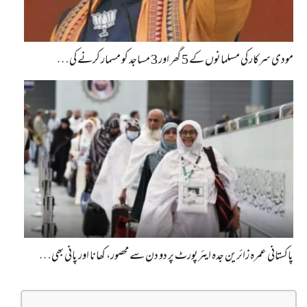
مودی سرکار کی مسلمانوں کے 5 گھر اور 3 مساجد کو مسمار کرنے کی…
پاکستانی عمرہ زائرین جدہ ایئرپورٹ پر دو دن سے محصور، کھانا اور پانی بھی…