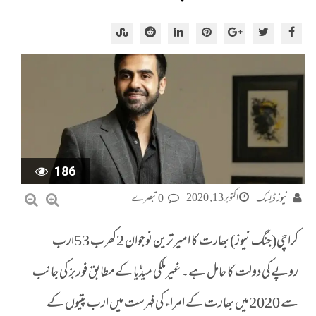
186
اکتوبر 13, 2020
نیوز ڈیسک
0 تبصرے
کراچی(جنگ نیوز) بھارت کا امیرترین نوجوان 2کھرب 53ارب
روپےکی دولت کا حامل ہے۔ غیرملکی میڈیا کےمطابق فوربز کی جانب
سے 2020میں بھارت کے امراء کی فہرست میں ارب پتیوں کے