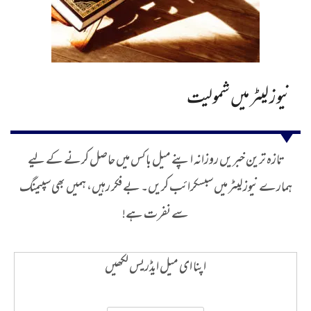
نیوز لیٹر میں شمولیت
تازہ ترین خبریں روزانہ اپنے میل باکس میں حاصل کرنے کے لیے
ہمارے نیوز لیٹر میں سبسکرائب کریں۔ بے فکر رہیں، ہمیں بھی سپیمنگ
سے نفرت ہے!
اپنا ای میل ایڈریس لکھیں