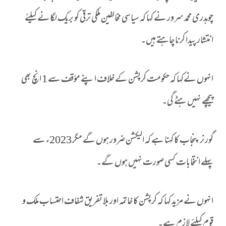
چوہدری محمد سرور نے کہا کہ سیاسی مخالفین ملکی ترقی کو بریک لگانے کیلئے
انتشار پیدا کرنا چاہتے ہیں۔
انہوں نےکہا کہ حکومت کرپشن کے خلاف اپنے مؤقف سے 1 انچ بھی
پیچھے نہیں ہٹے گی۔
گورنر پنجاب کا کہنا ہے کہ الیکشن ضرور ہوں گے مگر 2023ء سے
پہلے انتخابات کسی صورت نہیں ہوں گے۔
انہوں نے مزید کہا کہ کرپشن کا خاتمہ اور بلا تفریق شفاف احتساب ملک و
قوم کیلئے لازم ہے۔