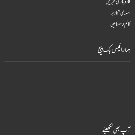
کاروباری خبریں
اسلامی تحاریر
کالم و مضامین
ہمارا فیس بک پیج
آپ بھی لکھیئے