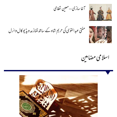
آغا سازی – معین نظامی
مفتی عبدالقوی کی حریم شاہ کے ساتھ متنازعہ ویڈیو کال وائرل
اسلامی مضامین