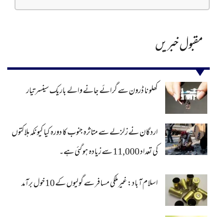
مقبول خبریں
کھلونا ڈرون سے گرائے جانے والے باریک سینسر تیار
اردگان نے زلزلے سے متاثرہ جنوب کا دورہ کیا کیونکہ ہلاکتوں
کی تعداد 11,000 سے زیادہ ہو گئی ہے۔
اسلام آباد: غیرملکی مسافر سے گولیوں کے 10خول برآمد