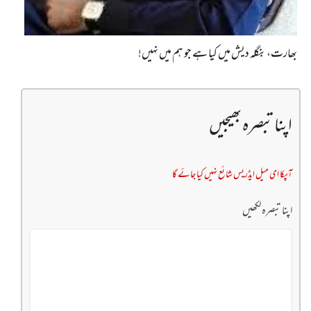
بھارت، بنگلہ دیش میں کیا ہے جو ہم میں نہیں!
اپنا تبصرہ بھیجیں
آپکا ای میل ایڈریس شائع نہیں کیا جائے گا
اپنا تبصرہ لکھیں