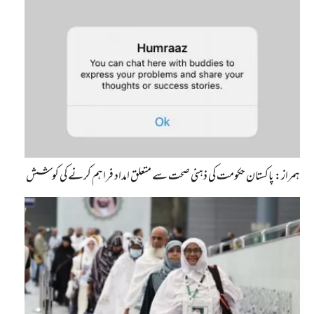
ہمراز: پاکستان حکومت کی ذہنی صحت سے متعلق امداد فراہم کرنے کی کوشش