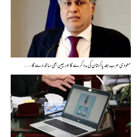
سعودی عرب جلد پاکستان کی مدد کرے گا اور چین بھی ساتھ دے گا،…