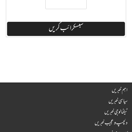
اہم خبریں
سیاسی خبریں
ٹیکنالوجی خبریں
دلچسپ و عجیب خبریں