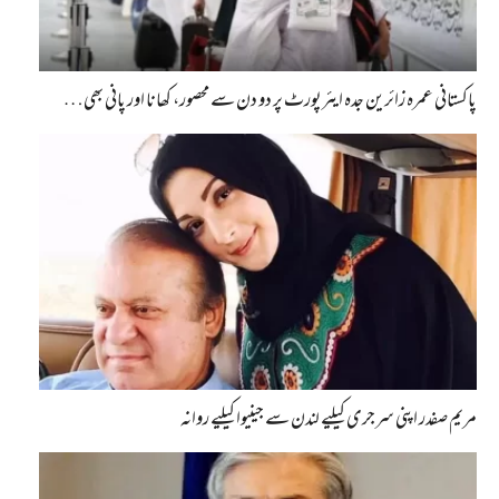
پاکستانی عمرہ زائرین جدہ ایئرپورٹ پر دو دن سے محصور، کھانا اور پانی بھی…
مریم صفدر اپنی سرجری کیلیے لندن سے جینیوا کیلیے روانہ