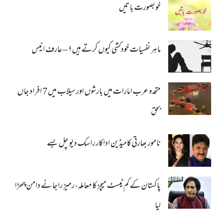
خوبصورت باتیں
ماہر نفسیات خودکشی کیوں کرتے ہیں؟ – عارف انیس
متحدہ عرب امارات میں بارشوں اور سیلاب میں 7 افراد جاں
بحق
نامور بھارتی کامیڈین اداکار راسک دیو چل بسے
پاکستان کے کم ٹیسٹ میچز کا معاملہ، رمیز راجا نے دامن چھڑا
لیا