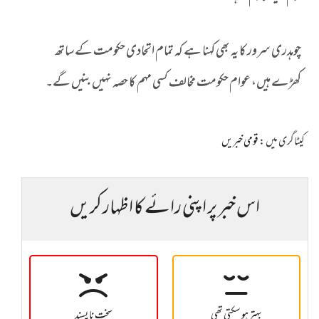
چوہدری سرور کا یہ بھی کہنا ہے کہ تمام اتحادی حکومت کے ساتھ
کھڑے ہیں، عوام حکومت مخالف کسی مہم کا حصہ نہیں بنیں گے۔
کیٹاگری میں :
قومی خبریں
اس خبر پر اپنی رائے کا اظہار کریں
بہتر ہو سکتی تھی
سخت نا پسند