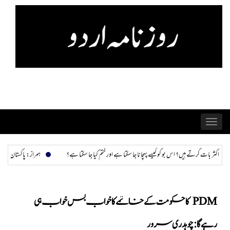
Skip
to
content
Toggle
navigation
کتا ہے اور ختم کیا جا سکتا ہے؟
ہمراز: پاکستان حکومت کی ذہنی صحت سے متعلق امداد فراہم کرنے
PDM کا حکومت کے خاتمے کا خواب بس خواب ہی
رہے گا: چوہدری سرور