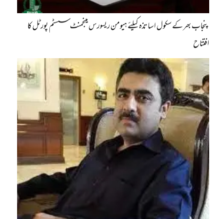
پنجاب بھر کے سکول اساتذہ کیلئے ہیومن ریسورس مینجمنٹ سسٹم پورٹل کا
افتتاح