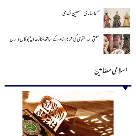
آغا سازی – معین نظامی
مفتی عبدالقوی کی حریم شاہ کے ساتھ متنازعہ ویڈیو کال وائرل
اسلامی مضامین