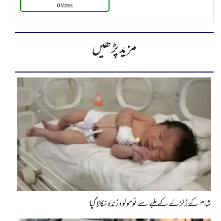
0 Votes
مزید پڑھیں
شام کے زلزلے کے ملبے سے نومولود زندہ نکالا گیا