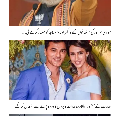
مودی سرکار کی مسلمانوں کے 5 گھر اور 3 مساجد کو مسمار کرنے کی…
بھارت کے مشہور اداکار سدھانت ویر دل کا دورہ پڑنے سے انتقال کر گئے