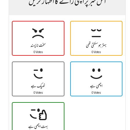
اس خبر پر اپنی رائے کا اظہار کریں
بہتر ہو سکتی تھی
سخت نا پسند
0 Votes
0 Votes
اچھی ہے
ٹھیک ہے
0 Votes
0 Votes
بہت اچھی ہے