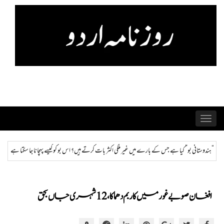
Skip
to
content
Toggle
navigation
اکثر بات کرتے ہیں؟ اس بو کو کیسے پہچانا جا سکتا ہے اور ختم کیا جا سکتا ہے؟
ہمراز: پاکستان حکوم
افغان صوبے غور میں کار بم دھماکا،12 شہری جاں بحق