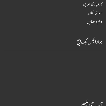
کاروباری خبریں
اسلامی تحاریر
کالم و مضامین
ہمارا فیس بک پیج
آپ بھی لکھیئے