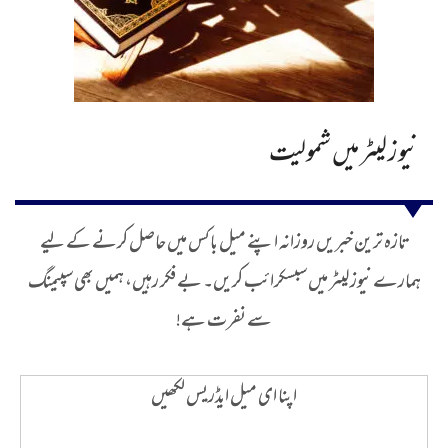
نیوز لیٹر میں شمولیت
تازہ ترین خبریں روزانہ اپنے میل باکس میں حاصل کرنے کے لیے
ہمارے نیوز لیٹر میں سبسکرائب کریں۔ بے فکر رہیں، ہمیں بھی سپیمنگ
سے نفرت ہے!
اپنا ای میل ایڈریس لکھیں