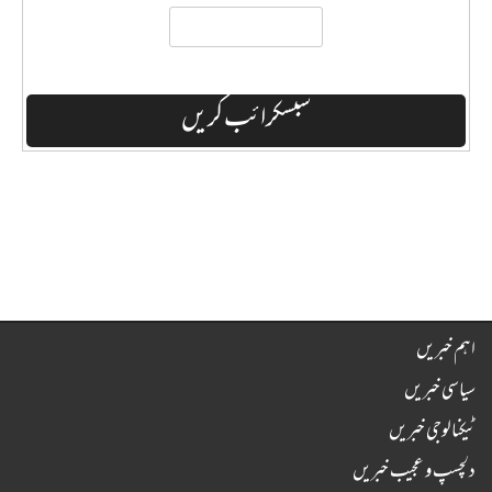
اہم خبریں
سیاسی خبریں
ٹیکنالوجی خبریں
دلچسپ و عجیب خبریں