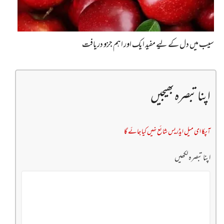
سیب میں دل کے لیے مفید ایک اور اہم جزو دریافت
اپنا تبصرہ بھیجیں
آپکا ای میل ایڈریس شائع نہیں کیا جائے گا
اپنا تبصرہ لکھیں