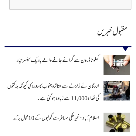
مقبول خبریں
کھلونا ڈرون سے گرائے جانے والے باریک سینسر تیار
اردگان نے زلزلے سے متاثرہ جنوب کا دورہ کیا کیونکہ ہلاکتوں
کی تعداد 11,000 سے زیادہ ہو گئی ہے۔
اسلام آباد: غیرملکی مسافر سے گولیوں کے 10خول برآمد