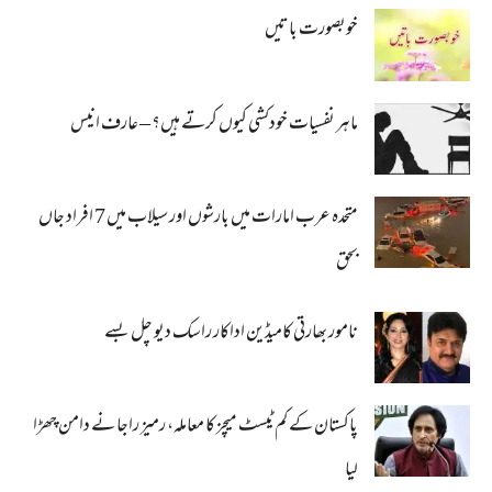
خوبصورت باتیں
ماہر نفسیات خودکشی کیوں کرتے ہیں؟ – عارف انیس
متحدہ عرب امارات میں بارشوں اور سیلاب میں 7 افراد جاں
بحق
نامور بھارتی کامیڈین اداکار راسک دیو چل بسے
پاکستان کے کم ٹیسٹ میچز کا معاملہ، رمیز راجا نے دامن چھڑا
لیا