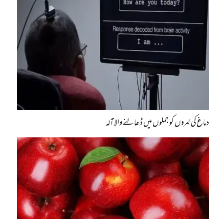
دماغ کی لہروں کو جملوں میں ڈھالنے والا آلہ