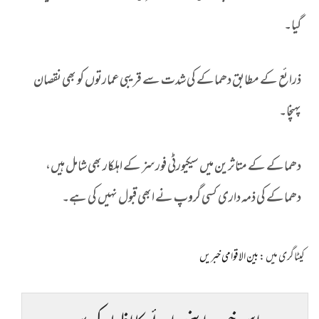
گیا۔
ذرائع کے مطابق دھماکے کی شدت سے قریبی عمارتوں کو بھی نقصان
پہنچا۔
دھماکے کے متاثرین میں سیکیورٹی فورسز کے اہلکار بھی شامل ہیں،
دھماکے کی ذمہ داری کسی گروپ نے ابھی قبول نہیں کی ہے۔
کیٹاگری میں :
بین الاقوامی خبریں