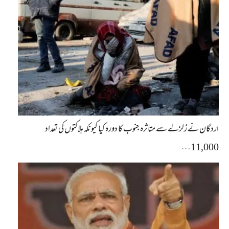
اردگان نے زلزلے سے متاثرہ جنوب کا دورہ کیا کیونکہ ہلاکتوں کی تعداد
11,000…