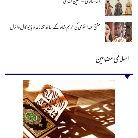
آغا سازی – معین نظامی
مفتی عبدالقوی کی حریم شاہ کے ساتھ متنازعہ ویڈیو کال وائرل
اسلامی مضامین