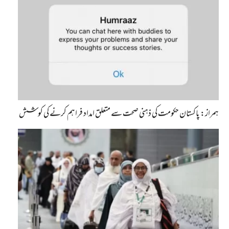
ہمراز: پاکستان حکومت کی ذہنی صحت سے متعلق امداد فراہم کرنے کی کوشش