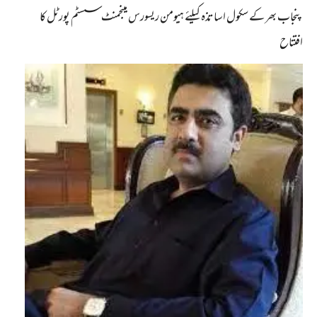
پنجاب بھر کے سکول اساتذہ کیلئے ہیومن ریسورس مینجمنٹ سسٹم پورٹل کا
افتتاح