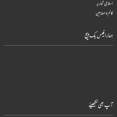
اسلامی تحاریر
کالم و مضامین
ہمارا فیس بک پیج
آپ بھی لکھیئے