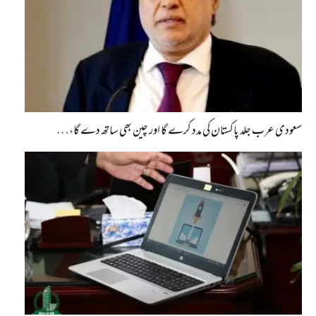
سعودی عرب جلد پاکستان کی مدد کرے گا اور چین بھی ساتھ دے گا،…