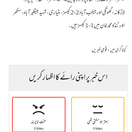
کیسز، عمرکوٹ 3، شکارپور اور بدین 4 – 4 کیسز، ٹھٹھہ، خیرپور،
لاڑکانہ، گھوٹکی اور جیکب آباد 2-2 کیسز، مٹیاری، شہید بینظیر آباد، سکھر
اور ٹنڈومحمد خان میں1-1 کیسز ہیں۔
کیٹاگری میں :
قومی خبریں
اس خبر پر اپنی رائے کا اظہار کریں
بہتر ہو سکتی تھی
سخت نا پسند
0 Votes
0 Votes