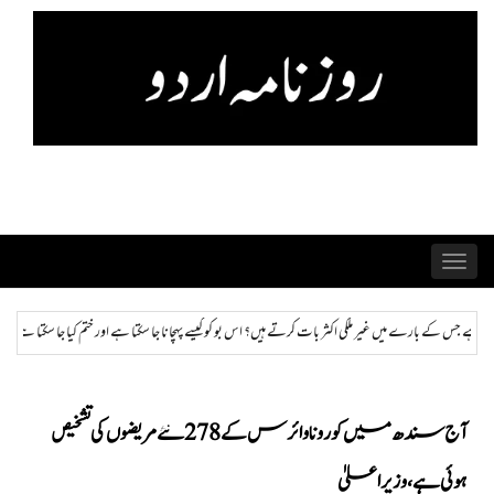
Skip
to
content
Toggle
navigation
س بو کو کیسے پہچانا جا سکتا ہے اور ختم کیا جا سکتا ہے؟
ہمراز: پاکستان حکومت کی ذہنی صحت سے م
آج سندھ میں کورونا وائرس کے 278 نئے مریضوں کی تشخیص
ہوئی ہے، وزیراعلیٰ