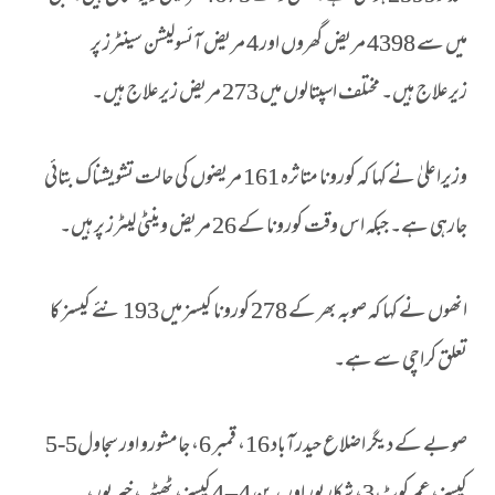
میں سے 4398 مریض گھروں اور 4 مریض آئسولیشن سینٹرز پر
زیرعلاج ہیں۔ مختلف اسپتالوں میں 273 مریض زیرعلاج ہیں۔
وزیراعلیٰ نے کہا کہ کورونا متاثرہ 161 مریضوں کی حالت تشویشناک بتائی
جارہی ہے۔ جبکہ اس وقت کورونا کے 26 مریض وینٹی لیٹرز پر ہیں۔
انھوں نے کہا کہ صوبہ بھر کے 278 کورونا کیسز میں 193 نئے کیسز کا
تعلق کراچی سے ہے۔
صوبے کے دیگر اضلاع حیدرآباد 16، قمبر 6، جامشورو اور سجاول5-5