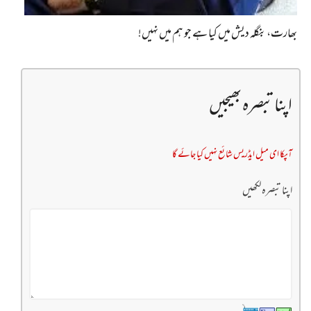
بھارت، بنگلہ دیش میں کیا ہے جو ہم میں نہیں!
اپنا تبصرہ بھیجیں
آپکا ای میل ایڈریس شائع نہیں کیا جائے گا
اپنا تبصرہ لکھیں