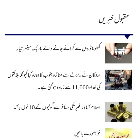
مقبول خبریں
کھلونا ڈرون سے گرائے جانے والے باریک سینسر تیار
اردگان نے زلزلے سے متاثرہ جنوب کا دورہ کیا کیونکہ ہلاکتوں
کی تعداد 11,000 سے زیادہ ہو گئی ہے۔
اسلام آباد: غیرملکی مسافر سے گولیوں کے 10خول برآمد
خوبصورت باتیں