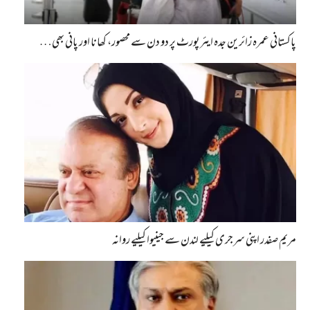
پاکستانی عمرہ زائرین جدہ ایئرپورٹ پر دو دن سے محصور، کھانا اور پانی بھی…
مریم صفدر اپنی سرجری کیلیے لندن سے جینیوا کیلیے روانہ