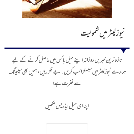
نیوز لیٹر میں شمولیت
تازہ ترین خبریں روزانہ اپنے میل باکس میں حاصل کرنے کے لیے
ہمارے نیوز لیٹر میں سبسکرائب کریں۔ بے فکر رہیں، ہمیں بھی سپیمنگ
سے نفرت ہے!
اپنا ای میل ایڈریس لکھیں