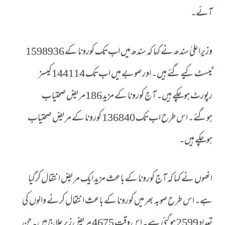
آئے۔
وزیراعلیٰ سندھ نے کہا کہ سندھ میں اب تک کورونا کے 1598936
ٹیسٹ کیے گئے ہیں۔ اور صوبے میں اب تک 144114کیسز
رپورٹ ہوچکے ہیں۔ آج کورونا کے مزید 186مریض صحتیاب
ہوگئے۔ اس طرح اب تک 136840 کورونا کے مریض صحتیاب
ہوچکے ہیں۔
انھوں نے کہا کہ آج کورونا کے باعث مزید ایک مریض انتقال کرگیا
ہے۔ اس طرح صوبہ بھر میں کورونا کے باعث انتقال کرنے والوں کی
تعداد 2599 ہوگئی ہے۔ اس وقت 4675 مریض زیر علاج ہیں۔ جن