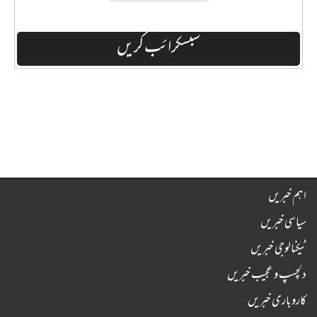
اہم خبریں
سیاسی خبریں
ٹیکنالوجی خبریں
دلچسپ و عجیب خبریں
کاروباری خبریں