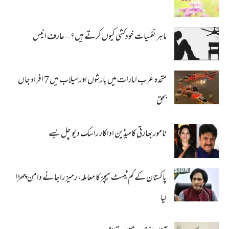
ماہر نفسیات خودکشی کیوں کرتے ہیں؟ – عارف انیس
متحدہ عرب امارات میں بارشوں اور سیلاب میں 7 افراد جاں
بحق
نامور بھارتی کامیڈین اداکار راسک دیو چل بسے
پاکستان کے کم ٹیسٹ میچز کا معاملہ، رمیز راجا نے دامن چھڑا
لیا