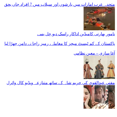
متحدہ عرب امارات میں بارشوں اور سیلاب میں 7 افراد جاں بحق
نامور بھارتی کامیڈین اداکار راسک دیو چل بسے
پاکستان کے کم ٹیسٹ میچز کا معاملہ، رمیز راجا نے دامن چھڑا لیا
آغا سازی – معین نظامی
مفتی عبدالقوی کی حریم شاہ کے ساتھ متنازعہ ویڈیو کال وائرل