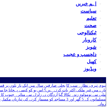
اہم خبریں
سیاست
تعلیم
صحت
ٹیکنالوجی
کاروبار
شوبز
دلچسپ و عجیب
کھیل
ویڈیوز
تازہ ترین
بیوی تیری، نظارہ سب کا
بجلی صارفین سال میں ایک بار بلوں پر ق
بارے میں غیر ملکی اکثر بات کرتے ہیں؟ اس بو کو کیسے پہچانا جا سک
ملبے سے نومولود زندہ نکالا گیا
اردگان نے زلزلے سے متاثرہ جنوب کا دورہ کیا کیونکہ
مسلمانوں کے 5 گھر اور 3 مساجد کو مسمار کرنے کی تیاریاں مکمل
پ
روانہ