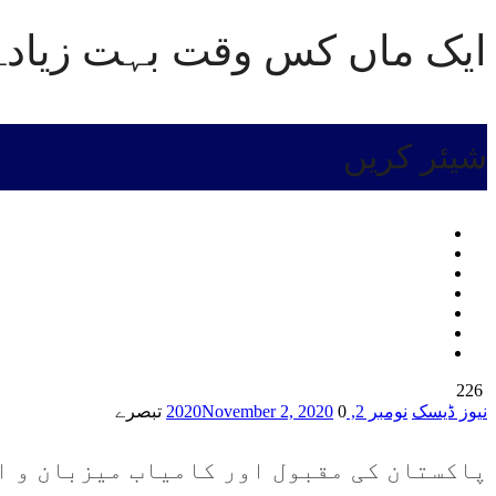
ایک ماں کس وقت بہت زیادہ 
شیئر کریں
226
نیوز ڈیسک
نومبر 2, 2020
0 تبصرے
November 2, 2020
پاکستان کی مقبول اور کامیاب میزبان و ا