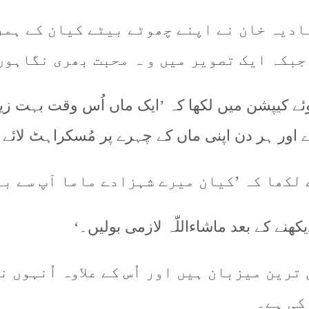
ادیہ خان نے اپنے چھوٹے بیٹے کیان کے ہمر
 جبکہ ایک تصویر میں و ہ محبت بھری نگاہوں
ہوئے کیپشن میں لکھا کہ ’ایک ماں اُس وقت بہت 
 اور ہر دن اپنی ماں کے چہرے پر مُسکراہٹ لائے۔
لکھا کہ ’کیان میرے شہزادے ماما آپ سے بہ
کھنے کے بعد ماشاءاللّہ لازمی بولیں۔‘
رین میزبان ہیں اور اُس کے علاوہ اُنہوں 
کی ہے۔