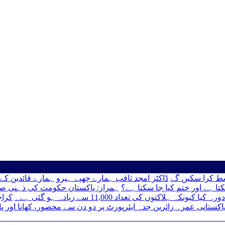
سط کرا سکیں گے
ڈاکٹر امجد ثاقب ہمارے چھپے ہیرو
ہمارے قائدین کے 
تا ہے اور ختم کیا جا سکتا ہے؟
ہمراز: پاکستان حکومت کی ذہنی ص
 ہلاکتوں کی تعداد 11,000 سے زیادہ ہو گئی ہے۔
کراچی ٹی
اکستانی عمرہ زائرین جدہ ایئرپورٹ پر دو دن سے محصور، کھانا اور پا