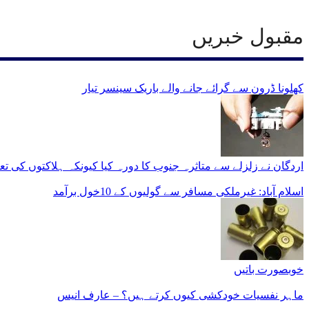
مقبول خبریں
کھلونا ڈرون سے گرائے جانے والے باریک سینسر تیار
اردگان نے زلزلے سے متاثرہ جنوب کا دورہ کیا کیونکہ ہلاکتوں کی تعداد 11,000 سے زیادہ ہو گئی
اسلام آباد: غیرملکی مسافر سے گولیوں کے 10خول برآمد
خوبصورت باتیں
ماہر نفسیات خودکشی کیوں کرتے ہیں؟ – عارف انیس