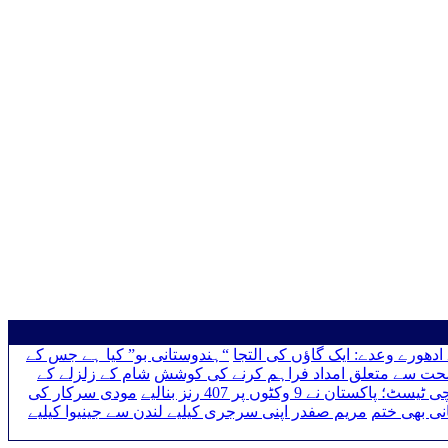
ادھورے وعدے: ایک گاؤں کی التجا
“ہندوستانی بو” کیا ہے جس کے
حت سے متعلق امداد فراہم کرنے کی کوشش
شام کے زلزلے کے
سٹ؛ پاکستان نے 9 وکٹوں پر 407 رنز بنالیے
مودی سرکار کی
نی بھی ختم
مریم صفدر اپنی سرجری کیلیے لندن سے جینیوا کیلیے