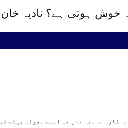
خوش ہوتی ہے؟ نادیہ خان نے
داکارہ نادیہ خان نے اپنے چھوٹے بیٹے کیا