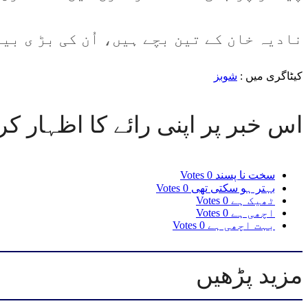
نادیہ خان کے تین بچے ہیں، اُن کی بڑ ی بی
کیٹاگری میں :
شوبز
اس خبر پر اپنی رائے کا اظہار کر
سخت نا پسند
0 Votes
بہتر ہو سکتی تھی
0 Votes
ٹھیک ہے
0 Votes
اچھی ہے
0 Votes
بہت اچھی ہے
0 Votes
مزید پڑھیں