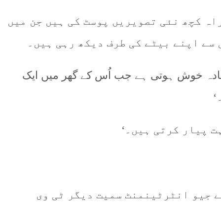
اہ کچھ نئی تصویریں پوسٹ کی ہیں جن میں
 سے اپنے بیٹے کی طرف دیکھ رہی ہیں۔
زیادہ خوش ہوتی ہے جب اُس کے گھر میں ایک
‘
ت پیار کرتی ہیں۔‘
نے جیو انٹرٹینمنٹ سمیت دیگر ٹی وی