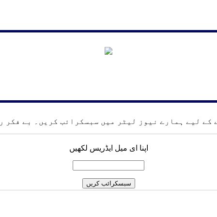
کے لیے ہمارے نیوز لیٹر میں سبسکرائب کریں۔ بے فکر رہ
اپنا ای میل ایڈریس لکھیں