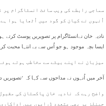
سماجی رابطے کی ویب سائٹ انسٹاگرام پر ن
اُنہوں نے کیان کو گود میں اُٹھایا ہوا ہے
نادیہ خان نےانسٹاگرام پر تصویریں پوسٹ کرتے 
ایسا بچہ موجود ہو جو اُس سے بے انتہا محبت کرے
میزبان نے اپنے بیٹے سے مخاطب ہوتے ہوئے 
آخر میں اُنہوں نے مداحوں سے کہا کہ ’تصویریں دی
واضح رہے کہ نادیہ خان پاکستان کی مقبول ت
چینلز پر بھی متعدد ڈراموں میں اداکاری 