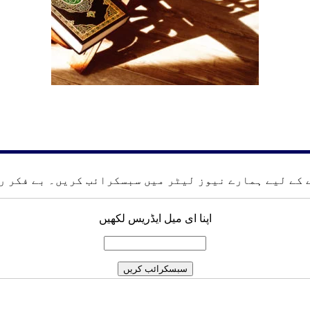
کے لیے ہمارے نیوز لیٹر میں سبسکرائب کریں۔ بے فکر رہ
اپنا ای میل ایڈریس لکھیں