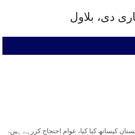
ری دی، بلاول
اکستان کیساتھ کیا کیا، عوام احتجاج کررہے ہیں،