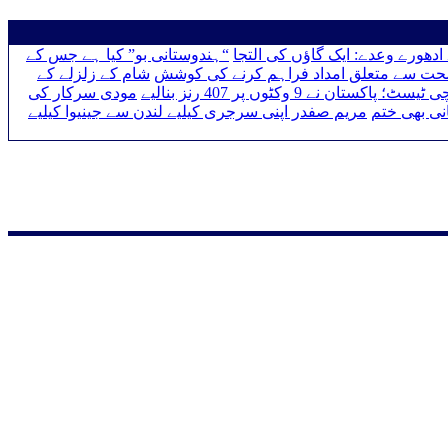
ادھورے وعدے: ایک گاؤں کی التجا
“ہندوستانی بو” کیا ہے جس کے
حت سے متعلق امداد فراہم کرنے کی کوشش
شام کے زلزلے کے
سٹ؛ پاکستان نے 9 وکٹوں پر 407 رنز بنالیے
مودی سرکار کی
نی بھی ختم
مریم صفدر اپنی سرجری کیلیے لندن سے جینیوا کیلیے