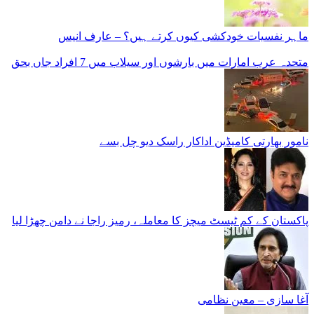
ماہر نفسیات خودکشی کیوں کرتے ہیں؟ – عارف انیس
متحدہ عرب امارات میں بارشوں اور سیلاب میں 7 افراد جاں بحق
نامور بھارتی کامیڈین اداکار راسک دیو چل بسے
پاکستان کے کم ٹیسٹ میچز کا معاملہ، رمیز راجا نے دامن چھڑا لیا
آغا سازی – معین نظامی