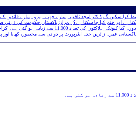
سط کرا سکیں گے
ڈاکٹر امجد ثاقب ہمارے چھپے ہیرو
ہمارے قائدین کے 
تا ہے اور ختم کیا جا سکتا ہے؟
ہمراز: پاکستان حکومت کی ذہنی ص
 ہلاکتوں کی تعداد 11,000 سے زیادہ ہو گئی ہے۔
کراچی ٹی
اکستانی عمرہ زائرین جدہ ایئرپورٹ پر دو دن سے محصور، کھانا اور پا
 ہے۔