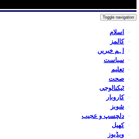
Toggle navigation
اسلام
کالمز
اہم خبریں
سیاست
تعلیم
صحت
ٹیکنالوجی
کاروبار
شوبز
دلچسپ و عجیب
کھیل
ویڈیوز