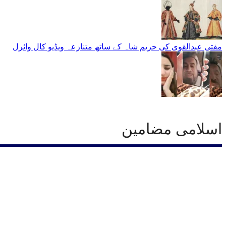
مفتی عبدالقوی کی حریم شاہ کے ساتھ متنازعہ ویڈیو کال وائرل
اسلامی مضامین