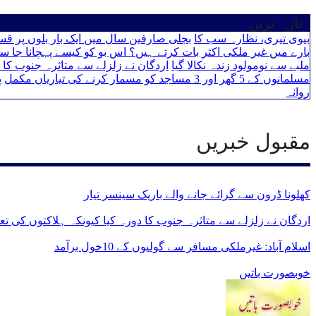
تازہ ترین
بیوی تیری، نظارہ سب کا
بجلی صارفین سال میں ایک بار بلوں پر ق
بارے میں غیر ملکی اکثر بات کرتے ہیں؟ اس بو کو کیسے پہچانا جا سک
ملبے سے نومولود زندہ نکالا گیا
اردگان نے زلزلے سے متاثرہ جنوب کا دورہ کیا کیونکہ
مسلمانوں کے 5 گھر اور 3 مساجد کو مسمار کرنے کی تیاریاں مکمل
پ
روانہ
مقبول خبریں
کھلونا ڈرون سے گرائے جانے والے باریک سینسر تیار
اردگان نے زلزلے سے متاثرہ جنوب کا دورہ کیا کیونکہ ہلاکتوں کی تعداد 11,000 سے زیادہ ہو گئی
اسلام آباد: غیرملکی مسافر سے گولیوں کے 10خول برآمد
خوبصورت باتیں