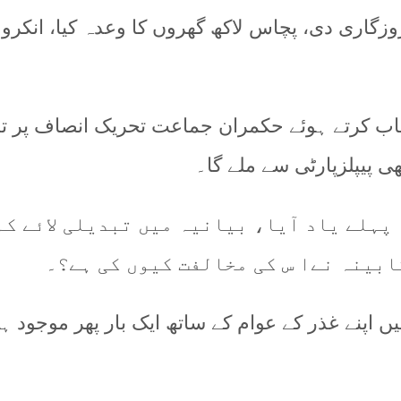
ے روزگاری دی، پچاس لاکھ گھروں کا وعدہ کیا، ان
ب کرتے ہوئے حکمران جماعت تحریک انصاف پر تنقی
ھی پیپلزپارٹی سے ملے گا۔
 پہلے یاد آیا، بیانیہ میں تبدیلی لائے ک
کابینہ نےا س کی مخالفت کیوں کی ہے؟۔
 اپنے غذر کے عوام کے ساتھ ایک بار پھر موجود ہوں