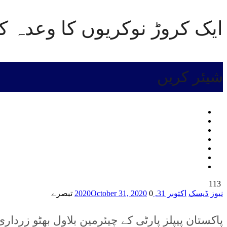
ایک کروڑ نوکریوں کا وعدہ کر
شیئر کریں
113
نیوز ڈیسک
اکتوبر 31, 2020
0 تبصرے
October 31, 2020
پاکستان پیپلز پارٹی کے چیئرمین بلاول بھٹو زرداری