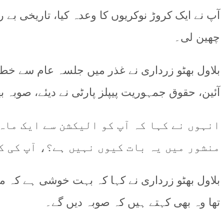
آپ نے ایک کروڑ نوکریوں کا وعدہ کیا، تاریخی ب
چھین لی۔
بلاول بھٹو زرداری نے غذر میں جلسہ عام سے خطا
آئین، حقوق جمہوریت پیپلز پارٹی نے ديئے، صوبہ ب
انہوں نے کہا کہ آپ کو الیکشن سے ایک ماہ
منشور میں یہ بات کیوں نہيں ہے؟، آپ کی 
بلاول بھٹو زرداری نے کہا کہ بہت خوشی ہے کہ میں
تھا وہ بھی کہتے ہیں کہ صوبہ دیں گے۔