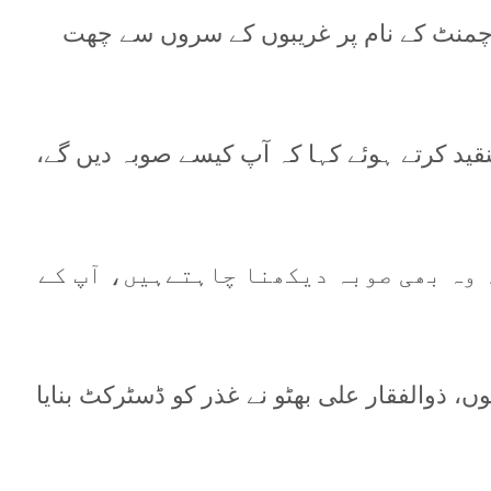
کروچمنٹ کے نام پر غریبوں کے سروں سے چھت
د کرتے ہوئے کہا کہ آپ کیسے صوبہ دیں گے،
ہ وہ بھی صوبہ دیکھنا چاہتےہیں، آپ کے
، ذوالفقار علی بھٹو نے غذر کو ڈسٹرکٹ بنایا