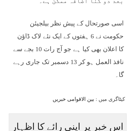
بعد دو گنا اضافہ ممکن ہے۔
اسی صورتحال کے پیش نظر بیلجیئن
حکومت نے 6 ہفتوں کے ایک نئے لاک ڈاؤن
کا اعلان بھی کیا ہے جو آج رات 10 بجے سے
نافذ العمل ہو کر 13 دسمبر تک جاری رہے
گا۔
کیٹاگری میں :
بین الاقوامی خبریں
اس خبر پر اپنی رائے کا اظہار