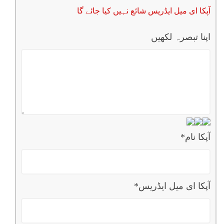
آپکا ای میل ایڈریس شائع نہیں کیا جائے گا
اپنا تبصرہ لکھیں
آپکا نام
*
آپکا ای میل ایڈریس
*