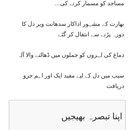
مساجد کو مسمار کرنے کی…
بھارت کے مشہور اداکار سدھانت ویر دل کا
دورہ پڑنے سے انتقال کر گئے
دماغ کی لہروں کو جملوں میں ڈھالنے والا آلہ
سیب میں دل کے لیے مفید ایک اور اہم جزو
دریافت
اپنا تبصرہ بھیجیں