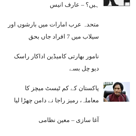
ہیں؟ – عارف انیس
متحدہ عرب امارات میں بارشوں اور
سیلاب میں 7 افراد جاں بحق
نامور بھارتی کامیڈین اداکار راسک
دیو چل بسے
پاکستان کے کم ٹیسٹ میچز کا
معاملہ، رمیز راجا نے دامن چھڑا لیا
آغا سازی – معین نظامی