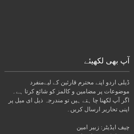
آپ بھی لکھیئے
ڈیلی اردو اپنے محترم قارئین کے لیےمنفرد
موضوعات پر مضامین و کالمز کو شائع کرتا ہے۔
اگر آپ لکھنا چا ہتے ہیں تو مندرجہ ذیل ای میل پر
اپنی تحاریر ارسال کریں۔
چیف ایڈیٹر: زبیر امین