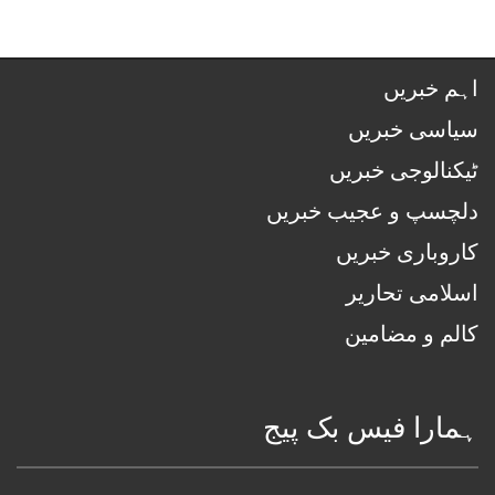
اہم خبریں
سیاسی خبریں
ٹیکنالوجی خبریں
دلچسپ و عجیب خبریں
کاروباری خبریں
اسلامی تحاریر
کالم و مضامین
ہمارا فیس بک پیج