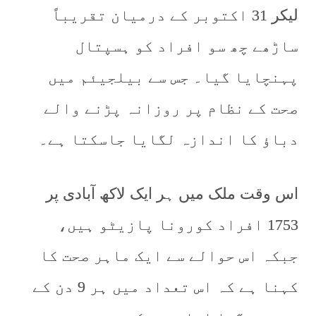
لیکر 31 اکتوبر کے درمیان تقریباً
ساڑھے چھ سو افراد کو ہسپتال
پہنچایا گیا۔ جس سے بیلجیئم میں
صحت کے نظام پر روزانہ پڑنے والے
دباؤ کا اندازہ لگایا جاسکتا ہے۔
اس وقت ملک میں ہر ایک لاکھ آبادی پر
1753 افراد کورونا پازیٹو ہیں،
جبکہ اس حوالے سے ایک ماہر صحت کا
کہنا ہے کہ اس تعداد میں ہر 9 دن کے