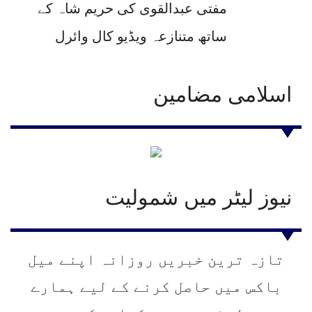
مفتی عبدالقوی کی حریم شاہ کے
ساتھ متنازعہ ویڈیو کال وائرل
اسلامی مضامین
نیوز لیٹر میں شمولیت
تازہ ترین خبریں روزانہ اپنے میل
باکس میں حاصل کرنے کے لیے ہمارے