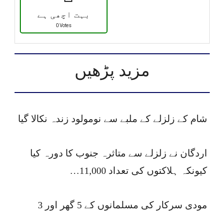
بہت اچھی ہے
0 Votes
مزید پڑھیں
شام کے زلزلے کے ملبے سے نومولود زندہ نکالا گیا
اردگان نے زلزلے سے متاثرہ جنوب کا دورہ کیا
کیونکہ ہلاکتوں کی تعداد 11,000…
مودی سرکار کی مسلمانوں کے 5 گھر اور 3