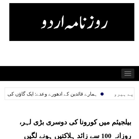
Skip
to
content
Toggle
navigation
ہمارے قائدین کے ادھورے وعدے: ایک گاؤں کی التجا
“ہندوستان
بیلجیئم میں کورونا کی دوسری بڑی لہر،
روزانہ 100 سے زائد ہلاکتیں ہونے لگیں