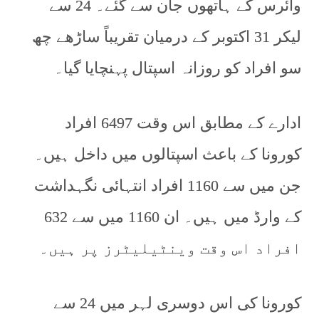
وائرس کے ہاتھوں جان سے گئے۔ 24 سے
لیکر 31 اکتوبر کے درمیان تقریباً ساڑھے چھ
سو افراد کو روزانہ اسپتال پہنچایا گیا۔
ادارے کے مطابق اس وقت 6497 افراد
کورونا کے باعث اسپتالوں میں داخل ہیں۔
جن میں سے 1160 افراد انتہائی نگہداشت
کے وارڈ میں ہیں۔ ان 1160 میں سے 632
افراد اس وقت وینٹیلیٹرز پر ہیں۔
کورونا کی اس دوسری لہر میں 24 سے