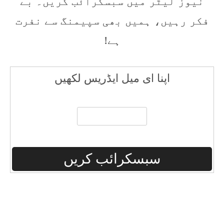
نیوز لیٹر میں سبسکرائب کریں۔ بے
فکر رہیں، ہمیں بھی سپیمنگ سے نفرت
ہے!
اپنا ای میل ایڈریس لکھیں