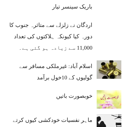
باریک سینسر تیار
اردگان نے زلزلے سے متاثرہ جنوب کا
دورہ کیا کیونکہ ہلاکتوں کی تعداد
11,000 سے زیادہ ہو گئی ہے۔
اسلام آباد: غیرملکی مسافر سے
گولیوں کے 10خول برآمد
خوبصورت باتیں
ماہر نفسیات خودکشی کیوں کرتے