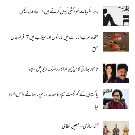
ماہر نفسیات خودکشی کیوں کرتے ہیں؟ – عارف انیس
متحدہ عرب امارات میں بارشوں اور سیلاب میں 7 افراد جاں
بحق
نامور بھارتی کامیڈین اداکار راسک دیو چل بسے
پاکستان کے کم ٹیسٹ میچز کا معاملہ، رمیز راجا نے دامن چھڑا
لیا
آغا سازی – معین نظامی