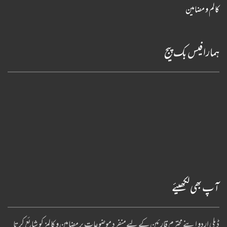
کالم و مضامین
ہمارا فیس بک پیج
آپ بھی لکھیئے
ڈیلی اردو اپنے محترم قارئین کے لیےمنفرد موضوعات پر مضامین و کالمز کو شائع کرتا