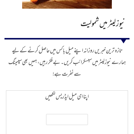
نیوز لیٹر میں شمولیت
تازہ ترین خبریں روزانہ اپنے میل باکس میں حاصل کرنے کے لیے
ہمارے نیوز لیٹر میں سبسکرائب کریں۔ بے فکر رہیں، ہمیں بھی سپیمنگ
سے نفرت ہے!
اپنا ای میل ایڈریس لکھیں