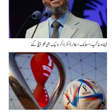
فیفا ورلڈ کپ؛ اسلامک اسکالر ڈاکٹر ذاکر نائیک بھی قطر پہنچ گئے