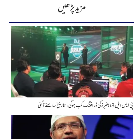
مزید پڑھیں
پی ایس ایل 8؛ پلئیرز کی ڈرافٹنگ کب ہوگی، تاریخ سامنے آگئی