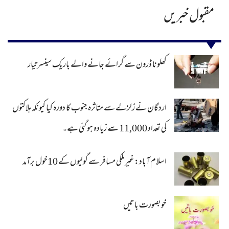
مقبول خبریں
کھلونا ڈرون سے گرائے جانے والے باریک سینسر تیار
اردگان نے زلزلے سے متاثرہ جنوب کا دورہ کیا کیونکہ ہلاکتوں
کی تعداد 11,000 سے زیادہ ہو گئی ہے۔
اسلام آباد: غیرملکی مسافر سے گولیوں کے 10خول برآمد
خوبصورت باتیں