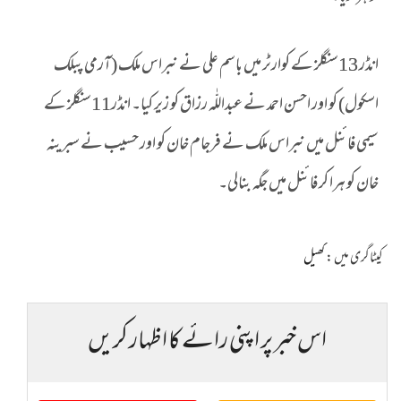
انڈر 13سنگلز کے کوارٹر میں باسم علی نے نبراس ملک (آرمی پبلک
اسکول) کو اور احسن احمد نے عبداللّٰہ رزاق کو زیر کیا۔ انڈر11سنگلز کے
سیمی فائنل میں نبراس ملک نے فرجام خان کو اور حسیب نے سبرینہ
خان کو ہرا کر فائنل میں جگہ بنالی۔
کیٹاگری میں :
کھیل
اس خبر پر اپنی رائے کا اظہار کریں