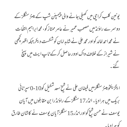
یونین کلب کراچی میں کھیلی جانے والی چیمپئن شپ کے مینز سنگلز کے
دوسرے راؤنڈ میں مصحب عمیر نے عامر ممتاز کو، محمد ابراہیم التفات
نے محمد احمد خالد کو اور محمد علی نے شاہد امان کو شکست دیکر جبکہ اظہر کچھی
نے شیراز کے خلاف واک اوور حاصل کرکے ٹاپ ایٹ میں پہنچ
گئے۔
ایگزیکٹو مینز سنگلز میں فیضان علی نے شیخ سعد شکیل کو10-0 سپر ٹائی
بریک میں ہرا دیا۔ انڈر 17 سنگلز کے راؤنڈ رابن مقابلوں میں آیان
یوسف نے حسن شیخ کو اور انڈر 15 سنگلز آیان یوسف نے کاشان طارق
کو ہرا دیا۔