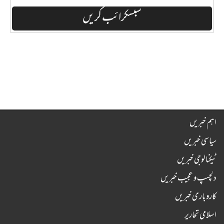
اہم خبریں
سیاسی خبریں
ٹیکنالوجی خبریں
دلچسپ و عجیب خبریں
کاروباری خبریں
اسلامی تحاریر