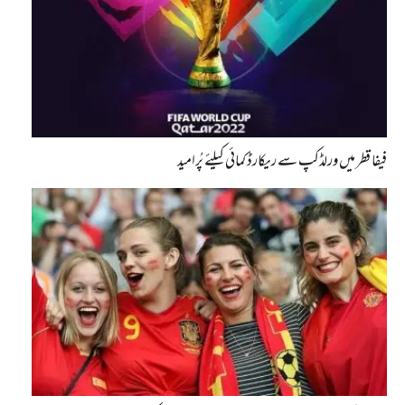
فیفا قطر میں ورلڈکپ سے ریکارڈ کمائی کیلئے پُرامید