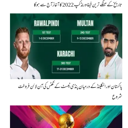
تاریخ کے مہنگے ترین فیفا ورلڈکپ 2022 کا آغاز آج سے ہوگا
پاکستان اور انگلینڈ کے درمیان پنڈی ٹیسٹ کے ٹکٹس کی آن لائن فروخت
شروع