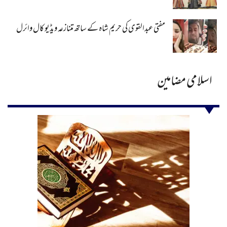
مفتی عبدالقوی کی حریم شاہ کے ساتھ متنازعہ ویڈیو کال وائرل
اسلامی مضامین