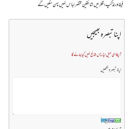
فیفا ورلڈکپ؛ قطر میں شائقین مختصر لباس نہیں پہن سکیں گے
اپنا تبصرہ بھیجیں
آپکا ای میل ایڈریس شائع نہیں کیا جائے گا
اپنا تبصرہ لکھیں