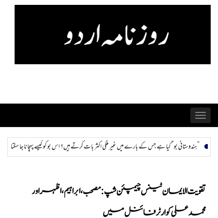
Skip
to
content
Toggle
navigation
 ملکی اکثر بات کرتے ہیں؟ اس بو کو کیسے پہچانا جا سکتا ہے اور ختم کیا جا سکتا ہے؟
ہمراز: پاکستان
تقویت الایمان ٹینس چیمپئن شپ: مصحب، ابراہیم، اظہر اور
محمد علی کوارٹر فائنل میں