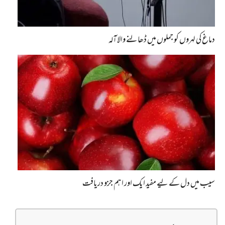
دماغ کی لہروں کو جملوں میں ڈھالنے والا آلہ
سیب میں دل کے لیے مفید ایک اور اہم جزو دریافت