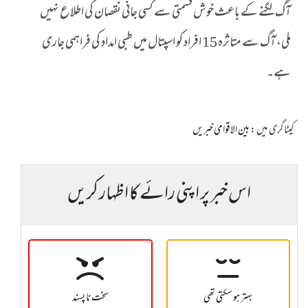
آگ لگنے کے باعث خوش قسمتی سے کسی جانی نقصان کی اطلاع نہیں
ملی، آگ سے متاثرہ 15 افراد کو اسپتال میں طبی امداد کی فراہمی جاری
ہے۔
کیٹاگری میں :
بین الاقوامی خبریں
اس خبر پر اپنی رائے کا اظہار کریں
بہتر ہو سکتی تھی
سخت نا پسند