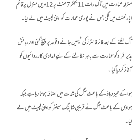
منزلہ عمارت میں آگ رات 11 بجکر 7 منٹ پر 12ویں منزل پر قائم
اپارٹمنٹ میں لگی جس نے پوری عمارت کو اپنی لپیٹ میں لے لیا۔
آگ لگنے کے بعد فائر فائٹرز کی ٹیمیں جائے وقوعہ پر پہنچ گئی اور رہائش
پذیر افراد کو عمارت سے باہر نکالنے کے لیے امدادی کارروائیوں کو
آغاز کردیا گیا ۔
ہوا کے تیز دباؤ کے باعث آگ کی شدت میں اضافہ ہوتا رہا ہے جبکہ
ہواؤں کے باعث آگ نے قریبی شاپنگ سینٹر کو اپنی لپیٹ میں لے
لیا۔