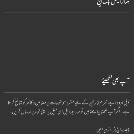
ہمارا فیس بک پیج
آپ بھی لکھیئے
ڈیلی اردو اپنے محترم قارئین کے لیےمنفرد موضوعات پر مضامین و کالمز کو شائع کرتا
ہے۔ اگر آپ لکھنا چا ہتے ہیں تو مندرجہ ذیل ای میل پر اپنی تحاریر ارسال کریں۔
چیف ایڈیٹر: زبیر امین