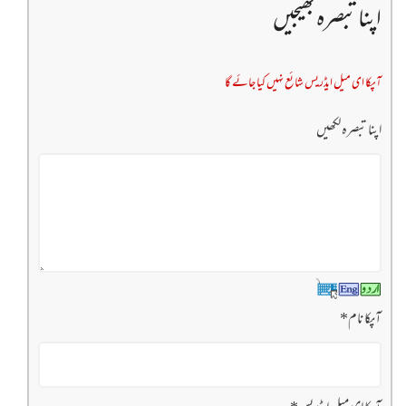
اپنا تبصرہ بھیجیں
آپکا ای میل ایڈریس شائع نہیں کیا جائے گا
اپنا تبصرہ لکھیں
آپکا نام
*