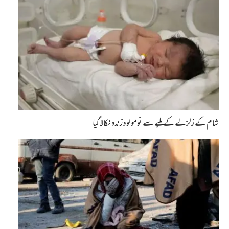
شام کے زلزلے کے ملبے سے نومولود زندہ نکالا گیا