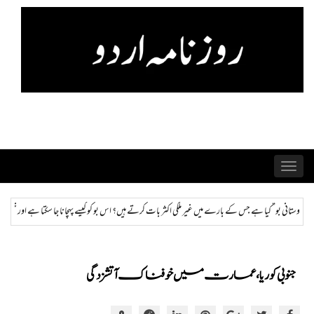
Skip
to
content
Toggle
navigation
ر بات کرتے ہیں؟ اس بو کو کیسے پہچانا جا سکتا ہے اور ختم کیا جا سکتا ہے؟
ہمراز: پاکستان حکومت 
جنوبی کوریا ، عمارت میں خوفناک آتشزدگی