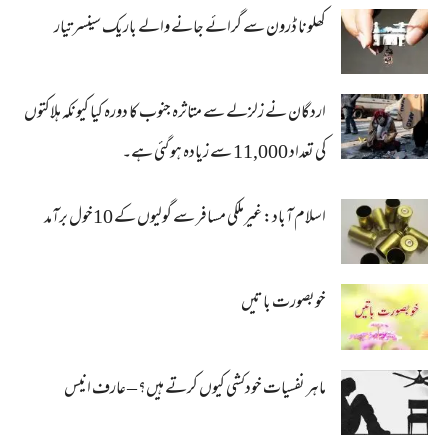
کھلونا ڈرون سے گرائے جانے والے باریک سینسر تیار
اردگان نے زلزلے سے متاثرہ جنوب کا دورہ کیا کیونکہ ہلاکتوں
کی تعداد 11,000 سے زیادہ ہو گئی ہے۔
اسلام آباد: غیرملکی مسافر سے گولیوں کے 10خول برآمد
خوبصورت باتیں
ماہر نفسیات خودکشی کیوں کرتے ہیں؟ – عارف انیس