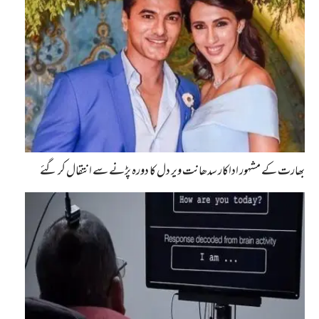
بھارت کے مشہور اداکار سدھانت ویر دل کا دورہ پڑنے سے انتقال کر گئے