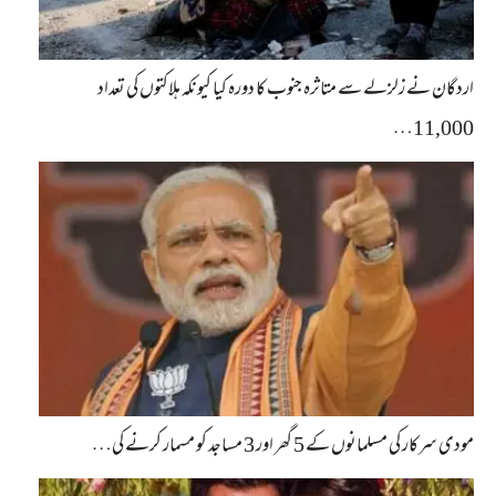
اردگان نے زلزلے سے متاثرہ جنوب کا دورہ کیا کیونکہ ہلاکتوں کی تعداد
11,000…
مودی سرکار کی مسلمانوں کے 5 گھر اور 3 مساجد کو مسمار کرنے کی…