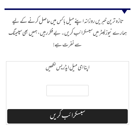
تازہ ترین خبریں روزانہ اپنے میل باکس میں حاصل کرنے کے لیے
ہمارے نیوز لیٹر میں سبسکرائب کریں۔ بے فکر رہیں، ہمیں بھی سپیمنگ
سے نفرت ہے!
اپنا ای میل ایڈریس لکھیں