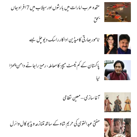
متحدہ عرب امارات میں بارشوں اور سیلاب میں 7 افراد جاں
بحق
نامور بھارتی کامیڈین اداکار راسک دیو چل بسے
پاکستان کے کم ٹیسٹ میچز کا معاملہ، رمیز راجا نے دامن چھڑا
لیا
آغا سازی – معین نظامی
مفتی عبدالقوی کی حریم شاہ کے ساتھ متنازعہ ویڈیو کال وائرل