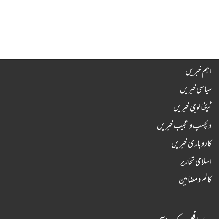
اہم خبریں
سیاسی خبریں
ٹیکنالوجی خبریں
دلچسپ و عجیب خبریں
کاروباری خبریں
اسلامی تحاریر
کالم و مضامین