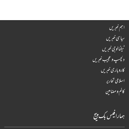
اہم خبریں
سیاسی خبریں
ٹیکنالوجی خبریں
دلچسپ و عجیب خبریں
کاروباری خبریں
اسلامی تحاریر
کالم و مضامین
ہمارا فیس بک پیج