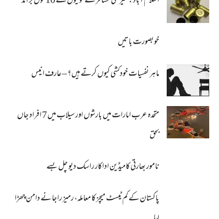
اسلام آباد: غیرملکی مسافر سے گولیوں کے 10خول برآمد
خوبصورت باتیں
ماہر نفسیات خودکشی کیوں کرتے ہیں؟ – عارف انیس
متحدہ عرب امارات میں بارشوں اور سیلاب میں 7 افراد جاں
بحق
نامور بھارتی کامیڈین اداکار راسک دیو چل بسے
پاکستان کے کم ٹیسٹ میچز کا معاملہ، رمیز راجا نے دامن چھڑا
لیا