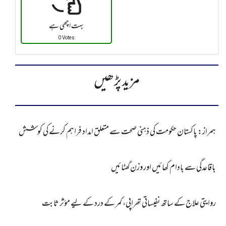
بہت اچھی ہے
0 Votes
مزید پڑھیں
ہمراز: پاکستان حکومت کی ذہنی صحت سے متعلق امداد فراہم کرنے کی کوشش
باقاعدگی سے بادام کھائیں اور وزن گھٹائیں
روایتی علاج کے ساتھ نفیساتی تھراپی، کمر کے درد کے لیے مؤثر ثابت