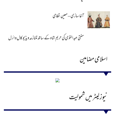
آغا سازی – معین نظامی
مفتی عبدالقوی کی حریم شاہ کے ساتھ متنازعہ ویڈیو کال وائرل
اسلامی مضامین
نیوز لیٹر میں شمولیت