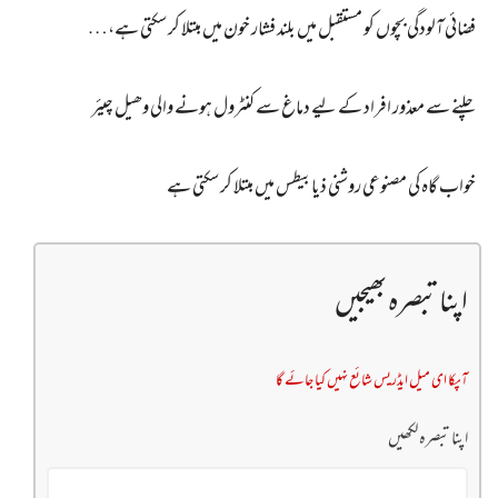
فضائی آلودگی بچوں کو مستقبل میں بلند فشار خون میں مبتلا کر سکتی ہے،…
چلنے سے معذور افراد کے لیے دماغ سے کنٹرول ہونے والی وھیل چیئر
خواب گاہ کی مصنوعی روشنی ذیابیطس میں مبتلا کر سکتی ہے
اپنا تبصرہ بھیجیں
آپکا ای میل ایڈریس شائع نہیں کیا جائے گا
اپنا تبصرہ لکھیں