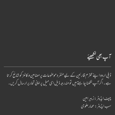
آپ بھی لکھیئے
ڈیلی اردو اپنے محترم قارئین کے لیےمنفرد موضوعات پر مضامین و کالمز کو شائع کرتا
ہے۔ اگر آپ لکھنا چا ہتے ہیں تو مندرجہ ذیل ای میل پر اپنی تحاریر ارسال کریں۔
چیف ایڈیٹر: زبیر امین
سب ایڈیٹر: عمار علوی