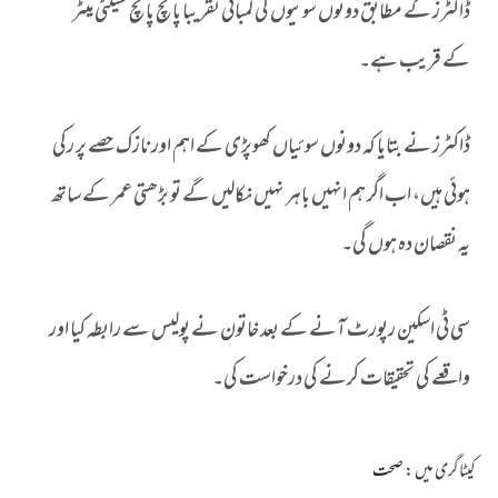
ڈاکٹرز کے مطابق دونوں سوئیوں کی لمبائی تقریباً پانچ پانچ سینٹی میٹر
کے قریب ہے۔
ڈاکٹرز نے بتایا کہ دونوں سوئیاں کھوپڑی کے اہم اور نازک حصے پر رکی
ہوئی ہیں، اب اگر ہم انہیں باہر نہیں نکالیں گے تو بڑھتی عمر کے ساتھ
یہ نقصان دہ ہوں گی۔
سی ٹی اسکین رپورٹ آنے کے بعد خاتون نے پولیس سے رابطہ کیا اور
واقعے کی تحقیقات کرنے کی درخواست کی۔
کیٹاگری میں :
صحت