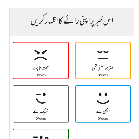
اس خبر پر اپنی رائے کا اظہار کریں
بہتر ہو سکتی تھی
سخت نا پسند
0 Votes
0 Votes
اچھی ہے
ٹھیک ہے
0 Votes
0 Votes