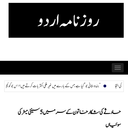
Skip
to
content
Toggle
navigation
“ہندوستانی بو” کیا ہے جس کے بارے میں غیر ملکی اکثر بات کرتے ہیں؟ اس بو کو کیسے پہچانا جا سکتا ہے اور ختم کی
حادثے کی شکار خاتون کے سر میں 5 سینٹی میٹر کی
سوئیاں