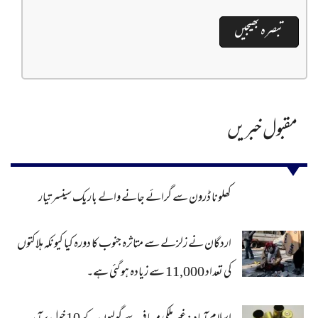
مقبول خبریں
کھلونا ڈرون سے گرائے جانے والے باریک سینسر تیار
اردگان نے زلزلے سے متاثرہ جنوب کا دورہ کیا کیونکہ ہلاکتوں
کی تعداد 11,000 سے زیادہ ہو گئی ہے۔