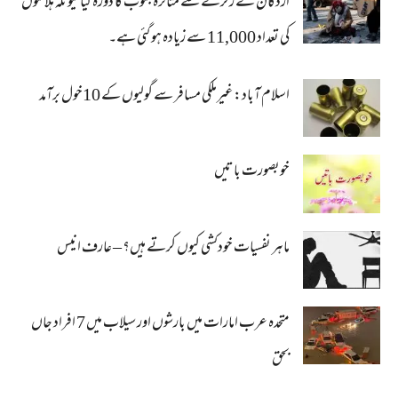
اردگان نے زلزلے سے متاثرہ جنوب کا دورہ کیا کیونکہ ہلاکتوں
کی تعداد 11,000 سے زیادہ ہو گئی ہے۔
اسلام آباد: غیرملکی مسافر سے گولیوں کے 10خول برآمد
خوبصورت باتیں
ماہر نفسیات خودکشی کیوں کرتے ہیں؟ – عارف انیس
متحدہ عرب امارات میں بارشوں اور سیلاب میں 7 افراد جاں
بحق