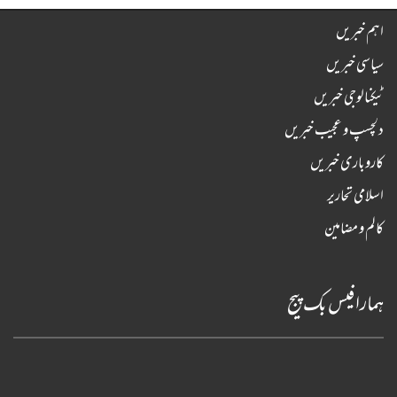
اہم خبریں
سیاسی خبریں
ٹیکنالوجی خبریں
دلچسپ و عجیب خبریں
کاروباری خبریں
اسلامی تحاریر
کالم و مضامین
ہمارا فیس بک پیج