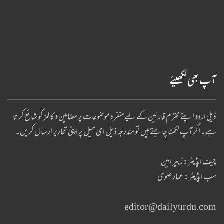
آپ بھی لکھیئے
ڈیلی اردو اپنے محترم قارئین کے لیےمنفرد موضوعات پر مضامین و کالمز کو شائع کرتا
ہے۔ اگر آپ لکھنا چا ہتے ہیں تو مندرجہ ذیل ای میل پر اپنی تحاریر ارسال کریں۔
چیف ایڈیٹر: زبیر امین
سب ایڈیٹر: عمار علوی
editor@dailyurdu.com