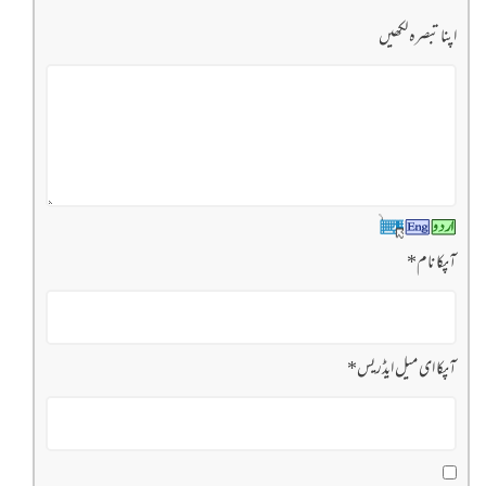
اپنا تبصرہ لکھیں
آپکا نام
*
آپکا ای میل ایڈریس
*