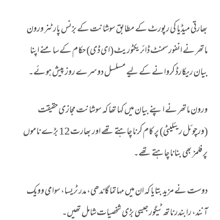
بھارتی میڈیا کی رپورٹ کے مطابق سوشانت کے بزنس پارٹنر ورون
ماتھر نے انفورسمنٹ ڈائریکٹوریٹ (ای ڈی) حکام کے سامنے اپنا
بیان ریکارڈ کروانے کے لیے مسلسل دوسرے روز پیش ہوئے۔
ورون ماتھر نے اپنے بیان میں کہا تھا کہ سوشانت مجازی حقیقت
(ورچوئل ریئلیٹی) پر کام کرنا چاہتے تھے اور بھارت 12 بڑے ناموں
پر فلمز بھی بنانا چاہتے تھے۔
دوست نے مزید بتایا کہ ان میں مہاتما گاندھی، مدر ٹریسا، سوامی وویک
آنند، رابندرناتھ ٹیگور جیسی بڑی شخصیات شامل تھیں۔