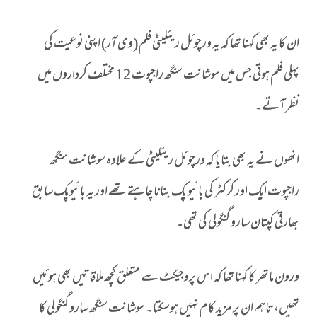
ان کا یہ بھی کہنا تھا کہ یہ ورچوئل ریئلیٹی فلم (وی آر) اپنی نوعیت کی
پہلی فلم ہوتی جس میں سوشانت سنگھ راجپوت 12 مختلف کرداروں میں
نظر آتے۔
انھوں نے یہ بھی بتایا کہ ورچوئل ریئلیٹی کے علاوہ سوشانت سنگھ
راجپوت ایک اور کرکٹر کی بائیو پک بنانا چاہتے تھے اور یہ بائیوپک سابق
بھارتی کپتان سارو گنگولی کی تھی۔
ورون ماتھر کا کہنا تھا کہ اس پروجیکٹ سے متعلق کچھ ملاقاتیں بھی ہوئیں
تھیں، تاہم ان پر مزید کام نہیں ہوسکتا۔ سوشانت سنگھ سارو گنگولی کا