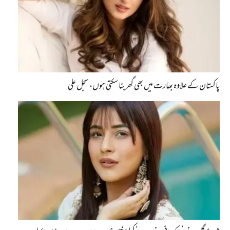
پاکستان کے علاوہ بھارت میں بھی گھربنا سکتی ہوں، سجل علی