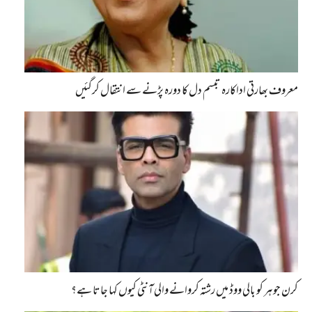
معروف بھارتی اداکارہ تبسم دل کا دورہ پڑنے سے انتقال کرگئیں
کرن جوہر کو بالی ووڈ میں رشتہ کروانے والی آنٹی کیوں کہا جاتا ہے؟