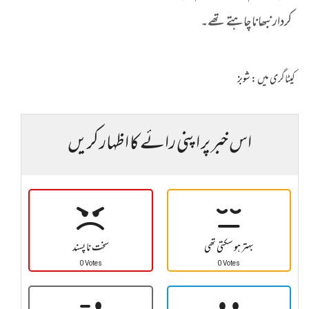
کردار نبھانا چاہتے تھے۔
کیٹاگری میں :
شوبز
اس خبر پر اپنی رائے کا اظہار کریں
بہتر ہو سکتی تھی
سخت نا پسند
0 Votes
0 Votes