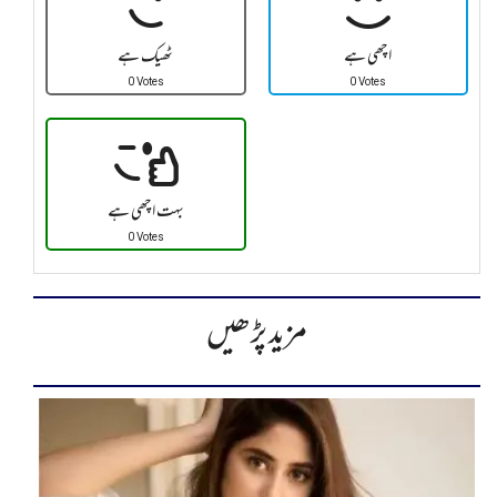
اچھی ہے
ٹھیک ہے
0 Votes
0 Votes
بہت اچھی ہے
0 Votes
مزید پڑھیں