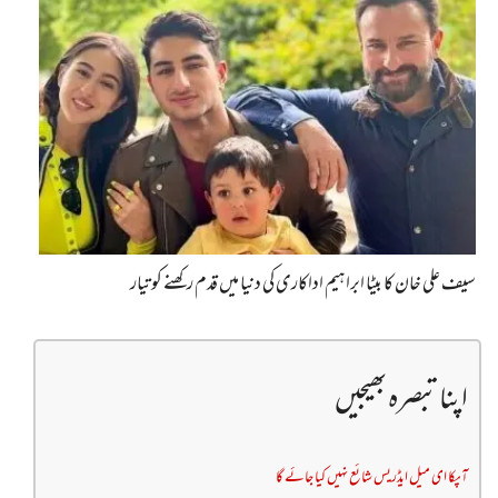
سیف علی خان کا بیٹا ابراہیم اداکاری کی دنیا میں قدم رکھنے کو تیار
اپنا تبصرہ بھیجیں
آپکا ای میل ایڈریس شائع نہیں کیا جائے گا