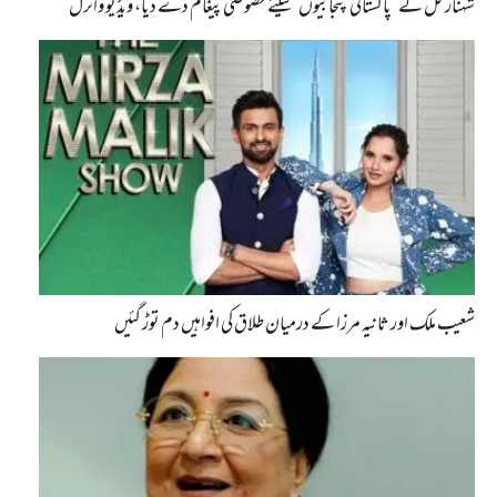
شہناز گل نے ’پاکستانی پنجابیوں‘ کیلئے خصوصی پیغام دے دیا، ویڈیو وائرل
شعیب ملک اور ثانیہ مرزا کے درمیان طلاق کی افواہیں دم توڑ گئیں