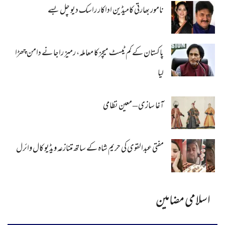
نامور بھارتی کامیڈین اداکار راسک دیو چل بسے
پاکستان کے کم ٹیسٹ میچز کا معاملہ، رمیز راجا نے دامن چھڑا
لیا
آغا سازی – معین نظامی
مفتی عبدالقوی کی حریم شاہ کے ساتھ متنازعہ ویڈیو کال وائرل
اسلامی مضامین