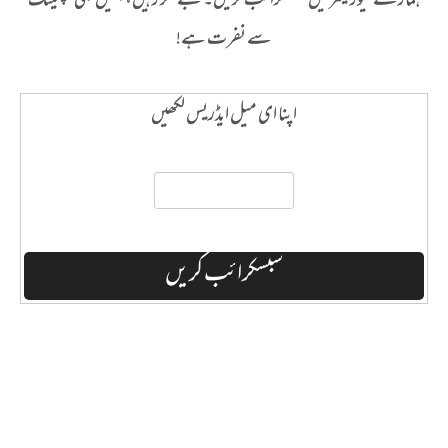
ہمارے نیوز لیٹر میں سبسکرائب کریں۔ بے فکر رہیں، ہمیں بھی سپیمنگ
سے نفرت ہے!
اپنا ای میل ایڈریس لکھیں