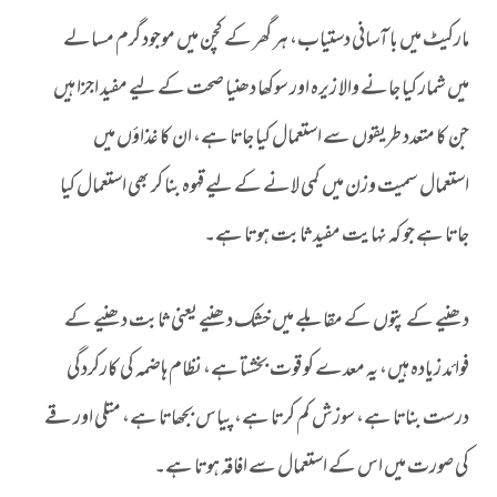
مارکیٹ میں با آسانی دستیاب، ہر گھر کے کچن میں موجود گرم مسالے
میں شمار کیا جانے والا زیرہ اور سوکھا دھنیا صحت کے لیے مفید اجزا ہیں
جن کا متعدد طریقوں سے استعمال کیا جاتا ہے، ان کا غذاؤں میں
استعمال سمیت وزن میں کمی لانے کے لیے قہوہ بنا کر بھی استعمال کیا
جاتا ہے جو کہ نہایت مفید ثابت ہوتا ہے۔
دھنیے کے پتوں کے مقابلے میں خشک دھنیے یعنی ثابت دھنیے کے
فوائد زیادہ ہیں، یہ معدے کو قوت بخشتا ہے، نظام ہاضمہ کی کارکردگی
درست بناتا ہے، سوزش کم کرتا ہے، پیاس بجھاتا ہے، متلی اور قے
کی صورت میں اس کے استعمال سے افاقہ ہوتا ہے۔