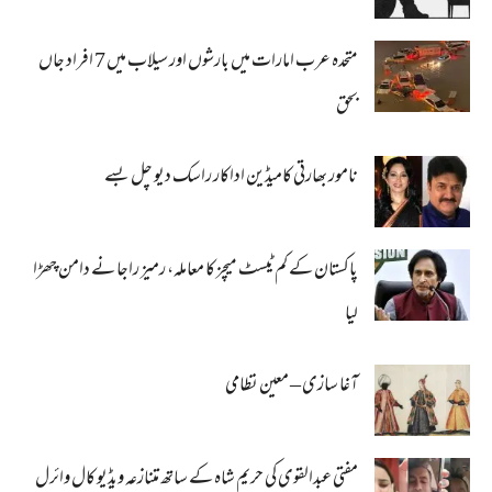
متحدہ عرب امارات میں بارشوں اور سیلاب میں 7 افراد جاں
بحق
نامور بھارتی کامیڈین اداکار راسک دیو چل بسے
پاکستان کے کم ٹیسٹ میچز کا معاملہ، رمیز راجا نے دامن چھڑا
لیا
آغا سازی – معین نظامی
مفتی عبدالقوی کی حریم شاہ کے ساتھ متنازعہ ویڈیو کال وائرل