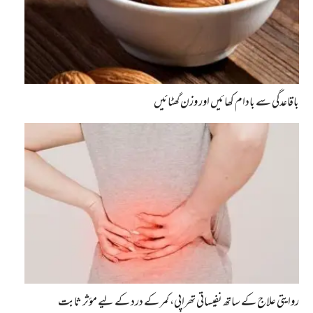
باقاعدگی سے بادام کھائیں اور وزن گھٹائیں
روایتی علاج کے ساتھ نفیساتی تھراپی، کمر کے درد کے لیے مؤثر ثابت