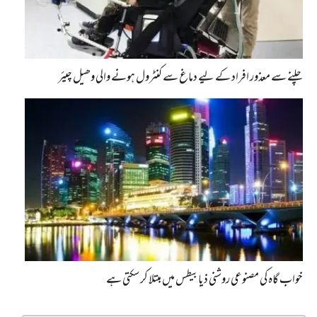
چلنے سے معذور افراد کے لیے دماغ سے کنٹرول ہونے والی وھیل چیئر
خواب گاہ کی مصنوعی روشنی ذیابیطس میں مبتلا کر سکتی ہے