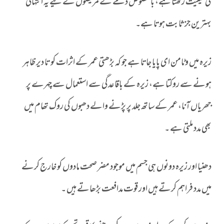
کی حیثیت رکھتا ہے، بالخصوص دمے کے مریضوں کے لیے یہ انتہائی
بہترین جز ثابت ہوتا ہے۔
زیرہ میں وٹامن ای پایا جاتا ہے جو کہ بڑھتی عمر کے اثرات کو تا دیر ظاہر
ہونے سے روکتا ہے، زیرہ کے باقاعدگی سے استعمال سے چہرے پر
جھریاں آنا، عمر کے ساتھ جلد پر پڑنے والے دھبوں کی روک تھام میں
بھی مدد ملتی ہے ۔
دھنیا اور زیرہ دونوں ہی جسم میں موجود مضر صحت مادوں کو خارج کرنے
میں مدد فراہم کرتے ہیں اور قوت مدافعت بڑھاتے ہیں ۔