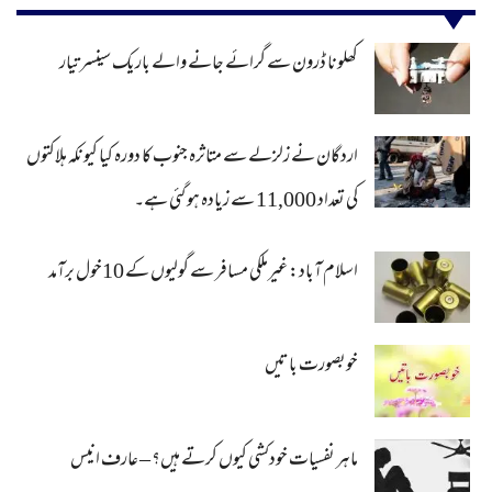
کھلونا ڈرون سے گرائے جانے والے باریک سینسر تیار
اردگان نے زلزلے سے متاثرہ جنوب کا دورہ کیا کیونکہ ہلاکتوں
کی تعداد 11,000 سے زیادہ ہو گئی ہے۔
اسلام آباد: غیرملکی مسافر سے گولیوں کے 10خول برآمد
خوبصورت باتیں
ماہر نفسیات خودکشی کیوں کرتے ہیں؟ – عارف انیس