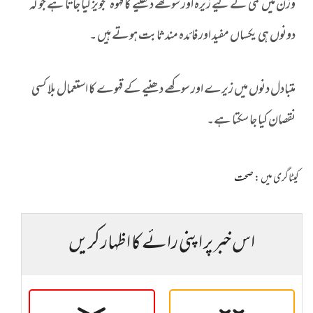
وزن میں کمی کے لیے زیرہ اور سوکھے دھنیے کا قہوہ تجویز کیا جاتا ہے جو کہ
دونوں ہی یکساں مفید اور فائدہ مند ثابت ہوتے ہیں ۔
متبادل دنوں میں زیرے اور سوکھے دھنیے کے قہوے کا استعمال بلا کسی
نقصان کیا جا سکتا ہے۔
کیٹاگری میں :
صحت
اس خبر پر اپنی رائے کا اظہار کریں