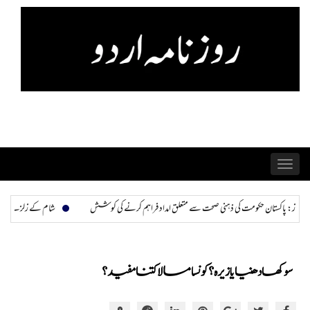
Skip
to
content
Toggle
navigation
د فراہم کرنے کی کوشش
شام کے زلزلے کے ملبے سے نومولود زندہ نکالا گیا
اردگان نے زلزلے سے
سوکھا دھنیا یا زیرہ؟ کونسا مسالا کتنا مفید؟