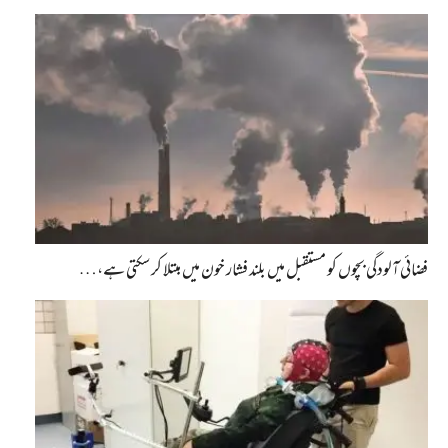
فضائی آلودگی بچوں کو مستقبل میں بلند فشار خون میں مبتلا کر سکتی ہے،…