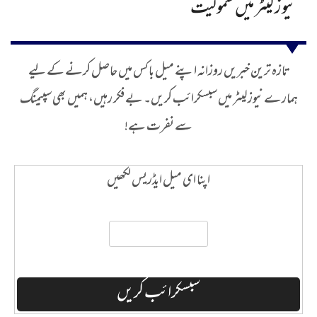
نیوز لیٹر میں شمولیت
تازہ ترین خبریں روزانہ اپنے میل باکس میں حاصل کرنے کے لیے
ہمارے نیوز لیٹر میں سبسکرائب کریں۔ بے فکر رہیں، ہمیں بھی سپیمنگ
سے نفرت ہے!
اپنا ای میل ایڈریس لکھیں