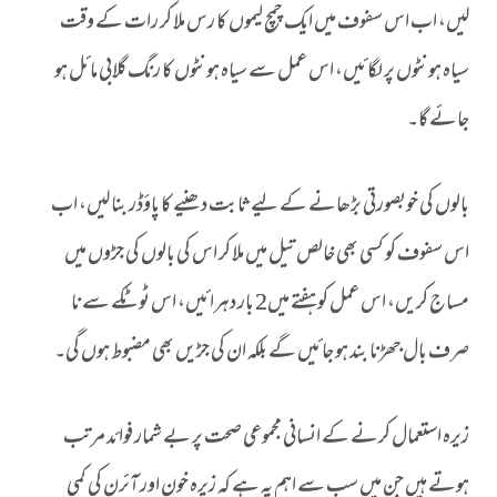
لیں، اب اس سفوف میں ایک چمچ لیموں کا رس ملا کر رات کے وقت
سیاہ ہونٹوں پر لگائیں، اس عمل سے سیاہ ہونٹوں کا رنگ گلابی مائل ہو
جائے گا۔
بالوں کی خوبصورتی بڑھانے کے لیے ثابت دھنیے کا پاؤڈر بنا لیں، اب
اس سفوف کو کسی بھی خالص تیل میں ملا کر اس کی بالوں کی جڑوں میں
مساج کریں، اس عمل کو ہفتے میں2 بار دہرائیں، اس ٹوٹکے سے نا
صرف بال جھڑنا بند ہو جائیں گے بلکہ ان کی جڑیں بھی مضبوط ہوں گی۔
زیرہ استعمال کرنے کے انسانی مجموعی صحت پر بے شمار فوائد مرتب
ہوتے ہیں جن میں سب سے اہم یہ ہے کہ زیرہ خون اور آئرن کی کمی