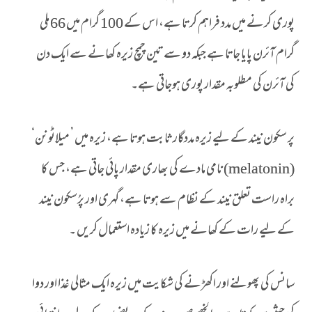
پوری کرنے میں مدد فراہم کرتا ہے، اس کے 100 گرام میں 66 ملی
گرام آئرن پایا جاتا ہے جبکہ دو سے تین چمچ زیرہ کھانے سے ایک دن
کی آئرن کی مطلوبہ مقدار پوری ہوجاتی ہے۔
پر سکون نیند کے لیے زیرہ مددگار ثابت ہوتا ہے، زیرہ میں ’ میلاٹونن‘
(melatonin) نامی مادے کی بھاری مقدار پائی جاتی ہے، جس کا
براہ راست تعلق نیند کے نظام سے ہوتا ہے، گہری اور پرُسکون نیند
کے لیے رات کے کھانے میں زیرہ کا زیادہ استعمال کریں ۔
سانس کی پھولنے اور اکھڑنے کی شکایت میں زیرہ ایک مثالی غذا اور دوا