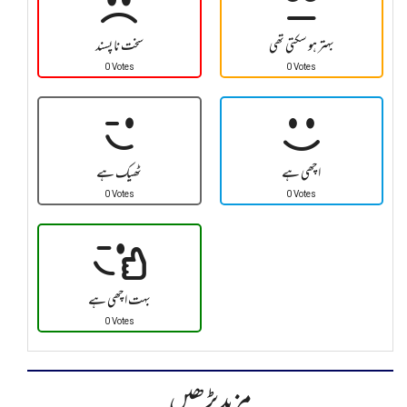
بہتر ہو سکتی تھی
سخت نا پسند
0 Votes
0 Votes
اچھی ہے
ٹھیک ہے
0 Votes
0 Votes
بہت اچھی ہے
0 Votes
مزید پڑھیں