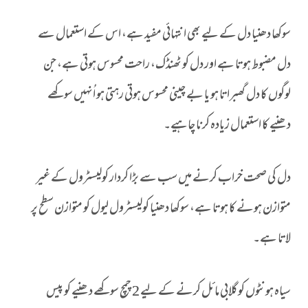
سوکھا دھنیا دل کے لیے بھی انتہائی مفید ہے، اس کے استعمال سے
دل مضبوط ہوتا ہے اور دل کو ٹھنڈک، راحت محسوس ہوتی ہے، جن
لوگوں کا دل گھبراتا ہو یا بے چینی محسوس ہوتی رہتی ہو اُنہیں سوکھے
دھنیے کا استعمال زیادہ کرنا چاہیے۔
دل کی صحت خراب کرنے میں سب سے بڑا کردار کولیسٹرول کے غیر
متوازن ہونے کا ہوتا ہے، سوکھا دھنیا کولیسٹرول لیول کو متوازن سطح پر
لاتا ہے۔
سیاہ ہونٹوں کو گلابی مائل کرنے کے لیے 2 چمچ سوکھے دھنیے کو پیس