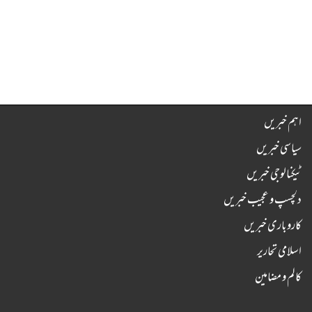
اہم خبریں
سیاسی خبریں
ٹیکنالوجی خبریں
دلچسپ و عجیب خبریں
کاروباری خبریں
اسلامی تحاریر
کالم و مضامین