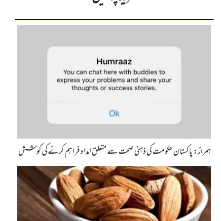
ہمراز: پاکستان حکومت کی ذہنی صحت سے متعلق امداد فراہم کرنے کی کوشش