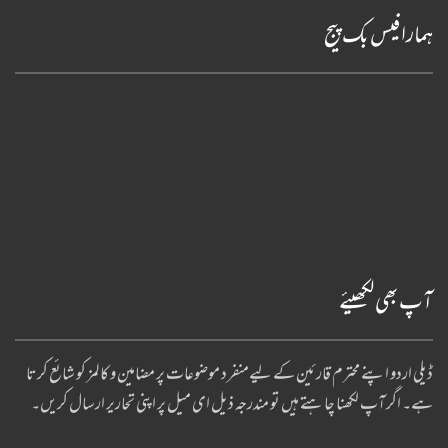
ہمارا فیس بک پیج
آپ بھی لکھیئے
ڈیلی اردو اپنے محترم قارئین کے لیےمنفرد موضوعات پر مضامین و کالمز کو شائع کرتا
ہے۔ اگر آپ لکھنا چا ہتے ہیں تو مندرجہ ذیل ای میل پر اپنی تحاریر ارسال کریں۔