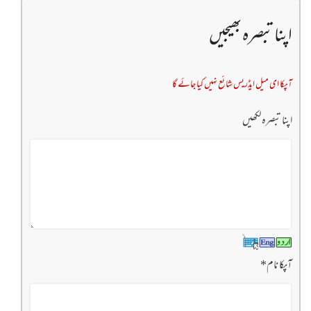
اپنا تبصرہ بھیجیں
آپکا ای میل ایڈریس شائع نہیں کیا جائے گا
اپنا تبصرہ لکھیں
آپکا نام
*