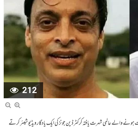
212
نے والے عالمی شہرت یافتہ کرکٹر ڈین جونز کی ایک یادگار ویڈیو شیئر کرتے