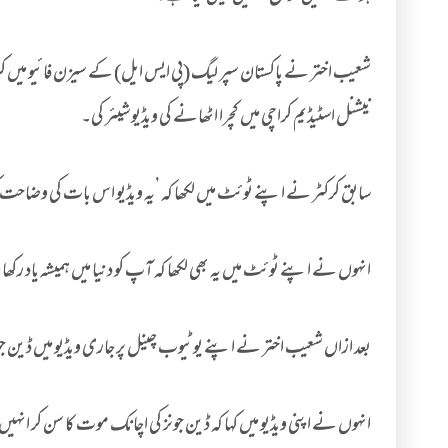
شعیب اختر نے پاکستان سپر لیگ (پی ایس ایل) کے سیزن فائیو میں کر
نیشنل اسٹیڈیم کراچی میں کچرا اٹھانے کی ویڈیو شیئر کی۔
سابق کرکٹر نے اپنے ٹوئٹ میں لکھا کہ ’یہ ویڈیو اس بات کی وضا
انہوں نے اپنے ٹوئٹ میں یہ بھی لکھا کہ آپ کو دنیا میں ہمیشہ یاد رکھا
بعد ازاں شعیب اختر نے اپنے یوٹیوب چینل پر جاری ویڈیو میں ڈین جو
انہوں نے اپنی ویڈیو میں کہا کہ ڈین جونز کی اچانک موت کا سن کر انہیں 