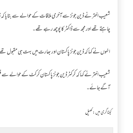
شعیب اختر نے ڈین جونز سے آخری ملاقات کے حوالے سے بتایا کہ ڈین ج
چاہتے تھے اور مجھ سے ڈاکٹر کا پوچھ رہے تھے۔
انہوں نے کہا کہ ڈین جونز پاکستان اور بھارت میں بہت ہی مقبول تھے،
شعیب اختر نے کہا کہ کرکٹر ڈین جونز پاکستان کرکٹ کے حوالے سے فکر 
آگے جائے۔
کیٹاگری میں :
کھیل