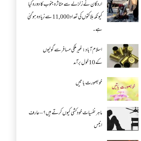
اردگان نے زلزلے سے متاثرہ جنوب کا دورہ کیا
کیونکہ ہلاکتوں کی تعداد 11,000 سے زیادہ ہو گئی
ہے۔
اسلام آباد: غیرملکی مسافر سے گولیوں
کے 10خول برآمد
خوبصورت باتیں
ماہر نفسیات خودکشی کیوں کرتے ہیں؟ – عارف
انیس