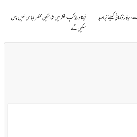
ریکارڈ کمائی کیلئے پُرامید
فیفا ورلڈکپ؛ قطر میں شائقین مختصر لباس نہیں پہن
سکیں گے