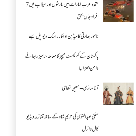
متحدہ عرب امارات میں بارشوں اور سیلاب میں 7
افراد جاں بحق
نامور بھارتی کامیڈین اداکار راسک دیو چل بسے
پاکستان کے کم ٹیسٹ میچز کا معاملہ، رمیز راجا نے
دامن چھڑا لیا
آغا سازی – معین نظامی
مفتی عبدالقوی کی حریم شاہ کے ساتھ متنازعہ ویڈیو
کال وائرل