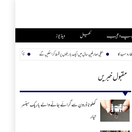
چسپ و عجیب
کھیل
ویڈیوز
بجلی صارفین سال میں ایک بار بلوں پر قسط کرا سکیں گے
ڈاکٹر امجد ثاقب ہمارے چھپے ہیرو
مقبول خبریں
کھلونا ڈرون سے گرائے جانے والے باریک سینسر
تیار