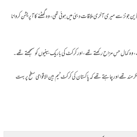
ونز سے میری آخری ملاقات دبئی میں ہوئی تھی، وہ گھٹنے کا آپریشن کروانا
 وہ کمال حسِ مزاح رکھتے تھے، اور کرکٹ کی باریک بینیوں کو سمجھتے تھے۔
مند تھے اور چاہتے تھے کہ پاکستان کی کرکٹ ٹیم بین الاقوامی سطح پر بہت