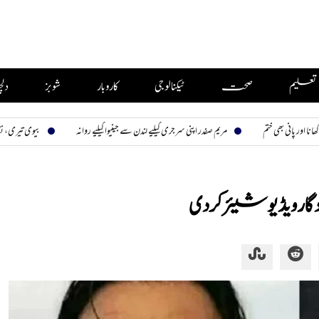
تعلیم
صحت
ٹیکنالوجی
کاروبار
شوبز
دل
تم
مریم صفدر اپنی سرجری کیلیے لندن سے جینیوا کیلیے روانہ
بیوی تیری، نظارہ سب کا
ر ویڈیو شیئر کردی