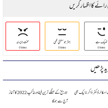
 رائے کا اظہار کریں
ٹھیک ہے
بہتر ہو سکتی تھی
سخت نا پسند
0 Votes
0 Votes
0 Votes
ید پڑھیں
اسکالر ڈاکٹر ذاکر نائیک بھی
تاریخ کے مہنگے ترین فیفا ورلڈکپ 2022 کا آغاز
آج سے ہوگا