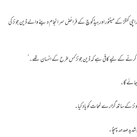
اچی کنگز کے مینٹور اور ہیڈکوچ کے فرائض سر انجام دینے والے ڈین جونز کی
حت کرنے کے لیے کافی ہے کہ ڈین جونز کس طرح کے انسان تھے۔‘
 جائے گا۔
نز کے ساتھ گزارے لمحات کو یاد کیا۔
شدید صدمہ پہنچا۔