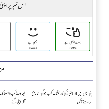
اس خبر پر اپنی
بہت اچھی ہے
اچھی ہے
0 Votes
0 Votes
مز
پی ایس ایل 8؛ پلئیرز کی ڈرافٹنگ کب ہوگی، تاریخ
فیفا ورلڈ کپ؛ اسلامک 
سامنے آگئی
قطر پہنچ گئے