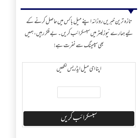
تازہ ترین خبریں روزانہ اپنے میل باکس میں حاصل کرنے کے
لیے ہمارے نیوز لیٹر میں سبسکرائب کریں۔ بے فکر رہیں، ہمیں
بھی سپیمنگ سے نفرت ہے!
اپنا ای میل ایڈریس لکھیں