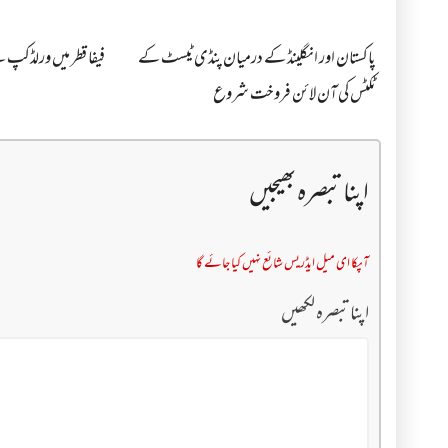
پاکستان اور انگلینڈ کے درمیان پنڈی ٹیسٹ کے
فیفا قطر میں ورلڈکپ سے 
ٹکٹس کی آن لائن فروخت شروع
اپنا تبصرہ بھیجیں
آپکا ای میل ایڈریس شائع نہیں کیا جائے گا
اپنا تبصرہ لکھیں