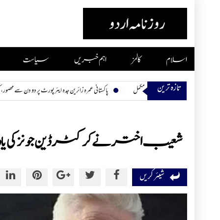
Skip
to
content
اسلام
کالمز
اہم خبریں
سیاست
تازہ ترین
پاکستانی عمرہ زائرین جدہ ایئرپورٹ پر دو دن سے محصور، کھانا اور پانی بھی خ
شعیب اختر نے کرکٹر ڈین جونز کی یادگا
شیئر کریں