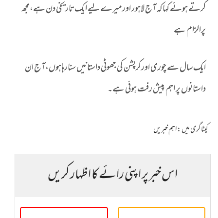
کرتے ہوئے کہاکہ آج لاہور اورمیرے لیے ایک تاریخی دن ہے،مجھ
پرالزام ہے
ایک سال سے چوری اورکرپشن کی جھوٹی داستانیں سنارہاہوں،آج ان
داستانوں پر اہم پیش رفت ہوئی ہے۔
کیٹاگری میں :
اہم خبریں
اس خبر پر اپنی رائے کا اظہار کریں