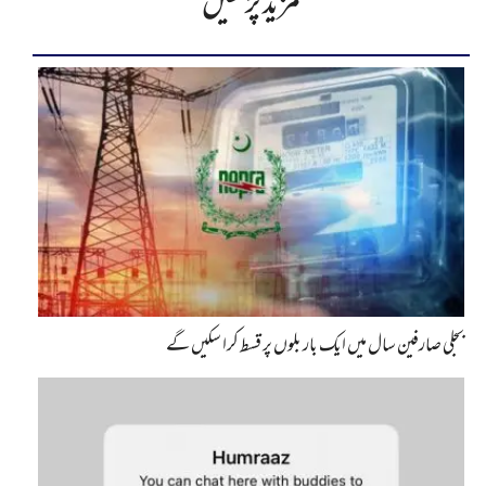
مزید پڑھیں
بجلی صارفین سال میں ایک بار بلوں پر قسط کرا سکیں گے