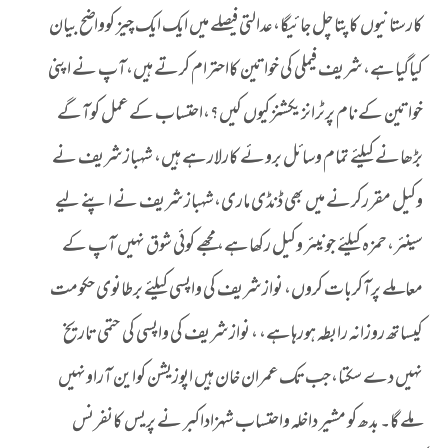
کارستانیوں کاپتا چل جائیگا،عدالتی فیصلے میں ایک ایک چیز کوواضح بیان
کیاگیاہے،شریف فیملی کی خواتین کااحترام کرتے ہیں،آپ نے اپنی
خواتین کے نام پرٹرانزیکشنزکیوں کیں؟،احتساب کے عمل کوآگے
بڑھانے کیلئے تمام وسائل بروئے کارلارہے ہیں، شہبازشریف نے
وکیل مقررکرنے میں بھی ڈنڈی ماری،شہبازشریف نے اپنے لیے
سینئر،حمزہ کیلئے جونیئر وکیل رکھاہے، مجھے کوئی شوق نہیں آپ کے
معاملے پرآکربات کروں، نوازشریف کی واپسی کیلئے برطانوی حکومت
کیساتھ روزانہ رابطہ ہورہاہے، ، نوازشریف کی واپسی کی حتمی تاریخ
نہیں دے سکتا،جب تک عمران خان ہیں اپوزیشن کواین آراونہیں
ملے گا۔ بدھ کو مشیر داخلہ واحتساب شہزاداکبر نے پریس کانفرنس