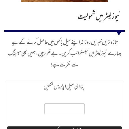
نیوز لیٹر میں شمولیت
تازہ ترین خبریں روزانہ اپنے میل باکس میں حاصل کرنے کے لیے
ہمارے نیوز لیٹر میں سبسکرائب کریں۔ بے فکر رہیں، ہمیں بھی سپیمنگ
سے نفرت ہے!
اپنا ای میل ایڈریس لکھیں