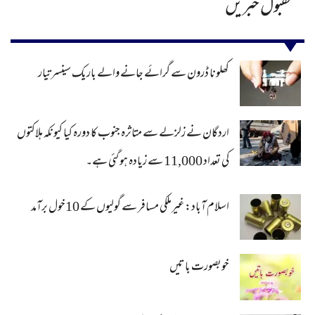
مقبول خبریں
کھلونا ڈرون سے گرائے جانے والے باریک سینسر تیار
اردگان نے زلزلے سے متاثرہ جنوب کا دورہ کیا کیونکہ ہلاکتوں
کی تعداد 11,000 سے زیادہ ہو گئی ہے۔
اسلام آباد: غیرملکی مسافر سے گولیوں کے 10خول برآمد
خوبصورت باتیں