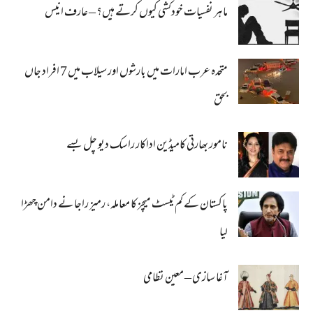
ماہر نفسیات خودکشی کیوں کرتے ہیں؟ – عارف انیس
متحدہ عرب امارات میں بارشوں اور سیلاب میں 7 افراد جاں
بحق
نامور بھارتی کامیڈین اداکار راسک دیو چل بسے
پاکستان کے کم ٹیسٹ میچز کا معاملہ، رمیز راجا نے دامن چھڑا
لیا
آغا سازی – معین نظامی