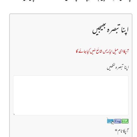
اپنا تبصرہ بھیجیں
آپکا ای میل ایڈریس شائع نہیں کیا جائے گا
اپنا تبصرہ لکھیں
آپکا نام
*