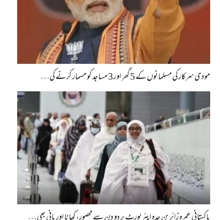
مودی سرکار کی مسلمانوں کے 5 گھر اور 3 مساجد کو مسمار کرنے کی…
پاکستانی عمرہ زائرین جدہ ایئرپورٹ پر دو دن سے محصور، کھانا اور پانی بھی…