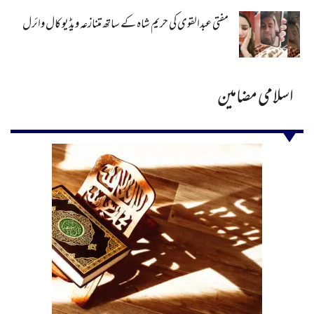
مفتی عبدالقوی کی حریم شاہ کے ساتھ متنازعہ ویڈیو کال وائرل
اسلامی مضامین