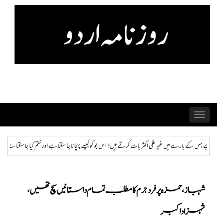
Skip
to
content
Toggle
navigation
ں؟ اس بو کو کیسے پہچانا جا سکتا ہے اور ختم کیا جا سکتا ہے؟
ہمراز: پاکستان حکومت کی ذہنی صحت 
شہباز، حمزہ پر فرد جرم کا مطلب تمام داستانیں سچ تھیں،
شہزاد اکبر