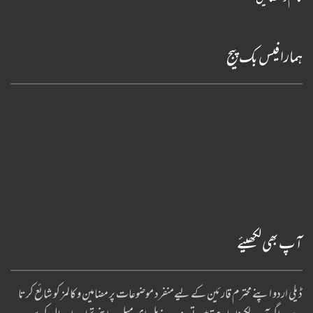
ہمارا فیس بک پیج
آپ بھی لکھیئے
ڈیلی اردو اپنے محترم قارئین کے لیےمنفرد موضوعات پر مضامین و کالمز کو شائع کرتا