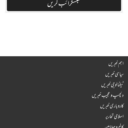
اہم خبریں
سیاسی خبریں
ٹیکنالوجی خبریں
دلچسپ و عجیب خبریں
کاروباری خبریں
اسلامی تحاریر
کالم و مضامین