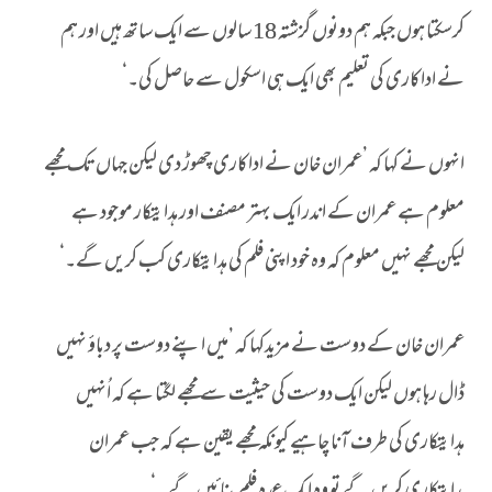
کرسکتا ہوں جبکہ ہم دونوں گزشتہ 18 سالوں سے ایک ساتھ ہیں اور ہم
نے اداکاری کی تعلیم بھی ایک ہی اسکول سے حاصل کی۔‘
انہوں نے کہا کہ ’عمران خان نے اداکاری چھوڑ دی لیکن جہاں تک مجھے
معلوم ہے عمران کے اندر ایک بہتر مصنف اور ہدایتکار موجود ہے
لیکن مجھے نہیں معلوم کہ وہ خود اپنی فلم کی ہدایتکاری کب کریں گے۔‘
عمران خان کے دوست نے مزیدکہا کہ ’میں اپنے دوست پر دباؤ نہیں
ڈال رہا ہوں لیکن ایک دوست کی حیثیت سے مجھے لگتا ہے کہ اُنہیں
ہدایتکاری کی طرف آنا چاہیے کیونکہ مجھے یقین ہے کہ جب عمران