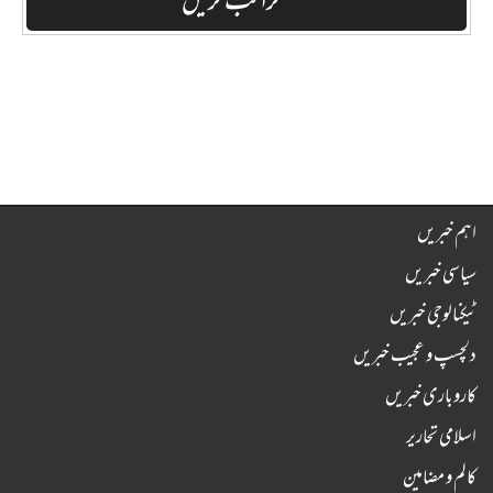
اہم خبریں
سیاسی خبریں
ٹیکنالوجی خبریں
دلچسپ و عجیب خبریں
کاروباری خبریں
اسلامی تحاریر
کالم و مضامین