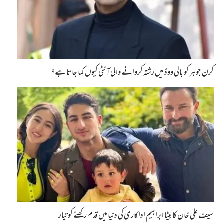
کرن جوہر کو بالی ووڈ میں رشتہ کروانے والی آنٹی کیوں کہا جاتا ہے؟
سیف علی خان کا بیٹا ابراہیم اداکاری کی دنیا میں قدم رکھنے کو تیار