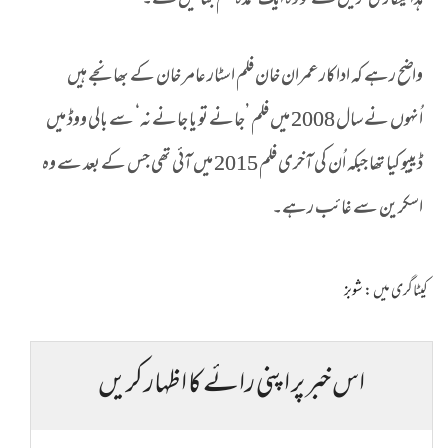
ہدایتکاری کریں گے تو وہ ایک عمدہ فلم بنائیں گے۔‘
واضح رہے کہ اداکار عمران خان فلم اسٹار عامر خان کے بھانجے ہیں
اُنہوں نے سال 2008 میں فلم ’جانے تو یا جانے نہ‘ سے بالی ووڈ میں
ڈیبیو کیا تھا جبکہ اُن کی آخری فلم 2015 میں آئی تھی جس کے بعد سے وہ
اسکرین سے غائب رہے۔
کیٹاگری میں :
شوبز
اس خبر پر اپنی رائے کا اظہار کریں