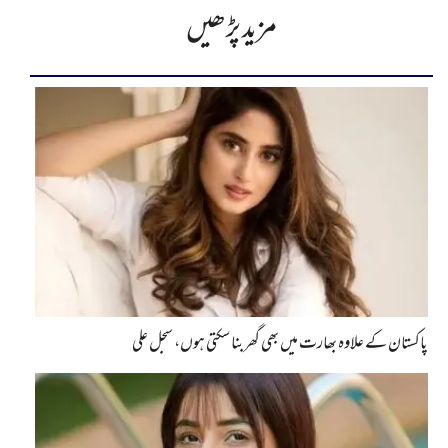
مزید پڑھیں
پاکستان کے علاوہ بھارت میں بھی گھربنا سکتی ہوں، سجل علی