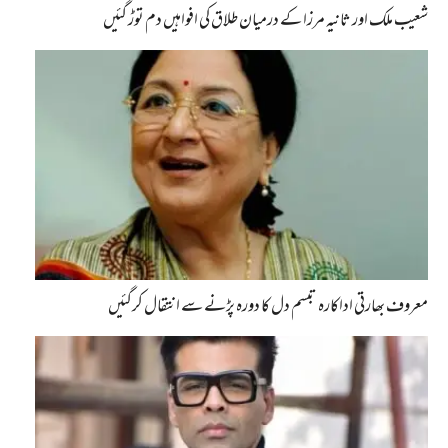
شعیب ملک اور ثانیہ مرزا کے درمیان طلاق کی افواہیں دم توڑ گئیں
معروف بھارتی اداکارہ تبسم دل کا دورہ پڑنے سے انتقال کرگئیں