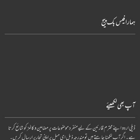
ہمارا فیس بک پیج
آپ بھی لکھیئے
ڈیلی اردو اپنے محترم قارئین کے لیےمنفرد موضوعات پر مضامین و کالمز کو شائع کرتا
ہے۔ اگر آپ لکھنا چا ہتے ہیں تو مندرجہ ذیل ای میل پر اپنی تحاریر ارسال کریں۔