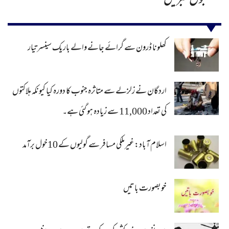
مقبول خبریں
کھلونا ڈرون سے گرائے جانے والے باریک سینسر تیار
اردگان نے زلزلے سے متاثرہ جنوب کا دورہ کیا کیونکہ ہلاکتوں
کی تعداد 11,000 سے زیادہ ہو گئی ہے۔
اسلام آباد: غیرملکی مسافر سے گولیوں کے 10خول برآمد
خوبصورت باتیں