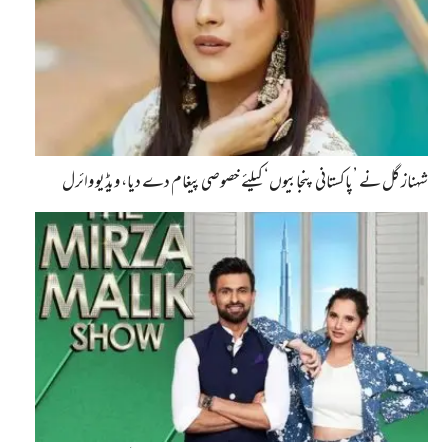
شہناز گل نے ’پاکستانی پنجابیوں‘ کیلئے خصوصی پیغام دے دیا، ویڈیو وائرل