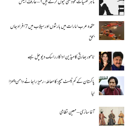
ماہر نفسیات خودکشی کیوں کرتے ہیں؟ – عارف انیس
متحدہ عرب امارات میں بارشوں اور سیلاب میں 7 افراد جاں
بحق
نامور بھارتی کامیڈین اداکار راسک دیو چل بسے
پاکستان کے کم ٹیسٹ میچز کا معاملہ، رمیز راجا نے دامن چھڑا
لیا
آغا سازی – معین نظامی