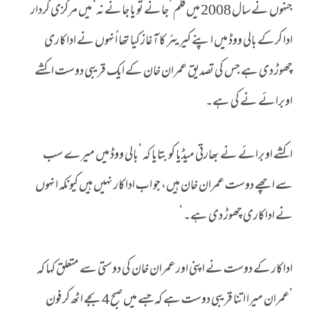
جنہوں نے سال 2008 میں فلم ’جانے تو یا جانے نہ‘ میں مرکزی کردار
ادا کرکے بالی ووڈ میں اپنے کیریئر کا آغاز کیا تھا اُنہوں نے اداکاری
چھوڑ دی ہے جس کی تصدیق عمران خان کے ایک قریبی دوست اکشے
اوبرائے نے کی ہے۔
اکشے اوبرائے نے بھارتی میڈیا کو بتایا کہ ’بالی ووڈ میں میرے سب
سے اچھے دوست عمران خان ہیں، جو اب اداکار نہیں ہیں کیونکہ انہوں
نے اداکاری چھوڑ دی ہے۔ ‘
اداکار کے دوست نے اپنی اور عمران خان کی دوستی سے متعلق کہا کہ
’عمران میرا اتنا قریبی دوست ہے کہ جسے میں صبح 4 بجے اٹھ کر فون