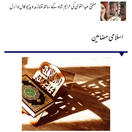
مفتی عبدالقوی کی حریم شاہ کے ساتھ متنازعہ ویڈیو کال وائرل
اسلامی مضامین