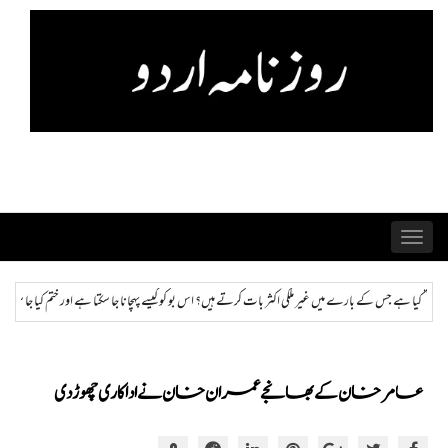
Skip
to
content
Toggle
navigation
 ہیں؟ اس بو کو کیسے پہچانا جا سکتا ہے اور ختم کیا جا سکتا ہے؟
ہمراز: پاکستان حکومت کی ذہنی ص
عامر خان کے بھانجے عمران خان نے اداکاری چھوڑ دی