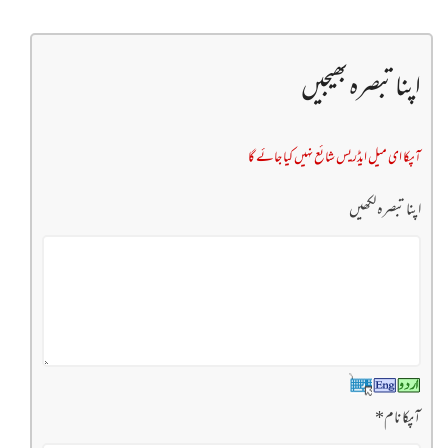
اپنا تبصرہ بھیجیں
آپکا ای میل ایڈریس شائع نہیں کیا جائے گا
اپنا تبصرہ لکھیں
آپکا نام
*