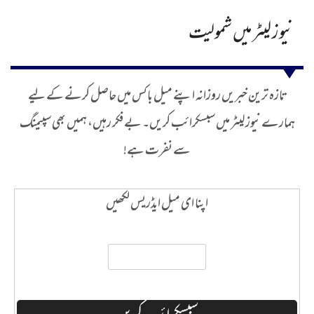
نیوز لیٹر میں شمولیت
تازہ ترین خبریں روزانہ اپنے میل باکس میں حاصل کرنے کے لیے
ہمارے نیوز لیٹر میں سبسکرائب کریں۔ بے فکر رہیں، ہمیں بھی سپیمنگ
سے نفرت ہے!
اپنا ای میل ایڈریس لکھیں