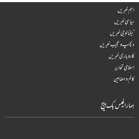
اہم خبریں
سیاسی خبریں
ٹیکنالوجی خبریں
دلچسپ و عجیب خبریں
کاروباری خبریں
اسلامی تحاریر
کالم و مضامین
ہمارا فیس بک پیج