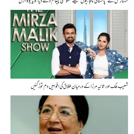
شہناز گل نے ’پاکستانی پنجابیوں‘ کیلئے خصوصی پیغام دے دیا، ویڈیو وائرل
شعیب ملک اور ثانیہ مرزا کے درمیان طلاق کی افواہیں دم توڑ گئیں