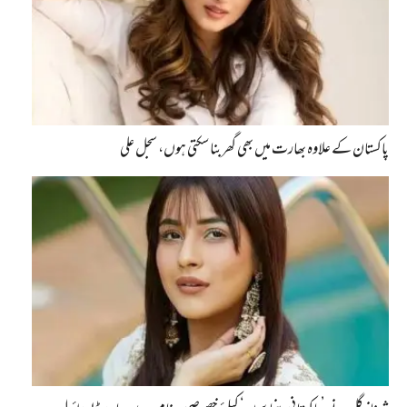
پاکستان کے علاوہ بھارت میں بھی گھربنا سکتی ہوں، سجل علی