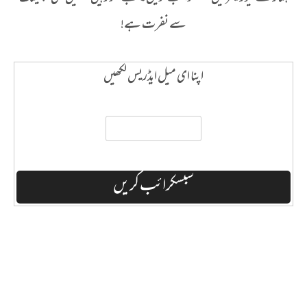
سے نفرت ہے!
اپنا ای میل ایڈریس لکھیں