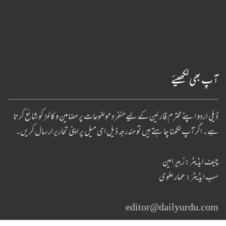
آپ بھی لکھیئے
ڈیلی اردو اپنے محترم قارئین کے لیےمنفرد موضوعات پر مضامین و کالمز کو شائع کرتا
ہے۔ اگر آپ لکھنا چا ہتے ہیں تو مندرجہ ذیل ای میل پر اپنی تحاریر ارسال کریں۔
چیف ایڈیٹر: زبیر امین
سب ایڈیٹر: عمار علوی
editor@dailyurdu.com