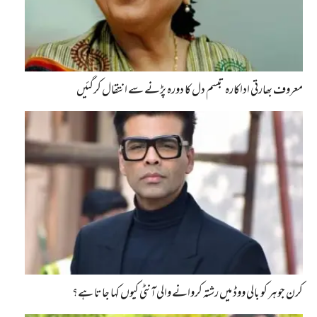
معروف بھارتی اداکارہ تبسم دل کا دورہ پڑنے سے انتقال کرگئیں
کرن جوہر کو بالی ووڈ میں رشتہ کروانے والی آنٹی کیوں کہا جاتا ہے؟