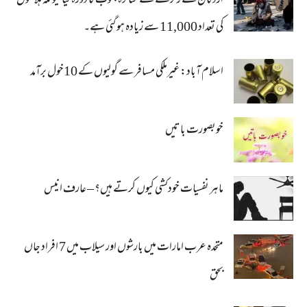
اردگان نے زلزلے سے متاثرہ جنوب کا دورہ کیا کیونکہ ہلاکتوں
کی تعداد 11,000 سے زیادہ ہو گئی ہے۔
اسلام آباد: غیرملکی مسافر سے گولیوں کے 10خول برآمد
خوبصورت باتیں
ماہر نفسیات خودکشی کیوں کرتے ہیں؟ – عارف انیس
متحدہ عرب امارات میں بارشوں اور سیلاب میں 7 افراد جاں
بحق