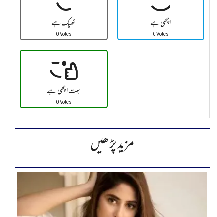
اچھی ہے
ٹھیک ہے
0 Votes
0 Votes
بہت اچھی ہے
0 Votes
مزید پڑھیں