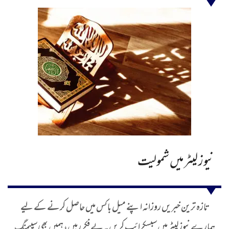
نیوز لیٹر میں شمولیت
تازہ ترین خبریں روزانہ اپنے میل باکس میں حاصل کرنے کے لیے
ہمارے نیوز لیٹر میں سبسکرائب کریں۔ بے فکر رہیں، ہمیں بھی سپیمنگ