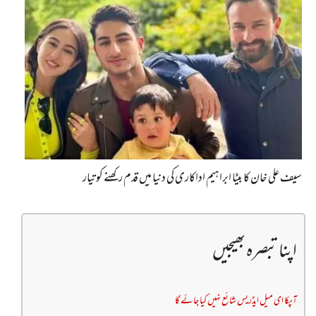
سیف علی خان کا بیٹا ابراہیم اداکاری کی دنیا میں قدم رکھنے کو تیار
اپنا تبصرہ بھیجیں
آپکا ای میل ایڈریس شائع نہیں کیا جائے گا