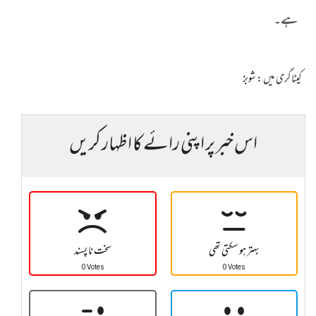
ہے۔
کیٹاگری میں :
شوبز
اس خبر پر اپنی رائے کا اظہار کریں
بہتر ہو سکتی تھی
سخت نا پسند
0 Votes
0 Votes