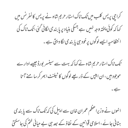
کراچی پریس کلب میں ٹک ٹاک اسٹار حریم شاہ نے پریس کانفرنس میں
کہا کہ کوئی پختہ وجہ نہیں ہے جسکی بنیاد پر پابندی لگائی گئی، ٹک ٹاک کی
انتظامیہ ایسے لوگوں پر خود ہی پابندی لگا دیتی ہے۔
ٹک ٹاک اسٹار حریم شاہ نے کہا کہ بہت سے سینسر بورڈ جیسے ادارے
موجود ہیں، ان ایپس کے ذریعے لوگوں کا ٹیلنٹ ابھر کر سامنے آتا
ہے۔
انہوں نے وزیراعظم عمران خان سے اپیل کی کہ ٹک ٹاک سے پابندی
ہٹائی جائے، اسلامی قوانین کے نفاذ کے بعد ہی بے حیائی ختم کی جاسکتی