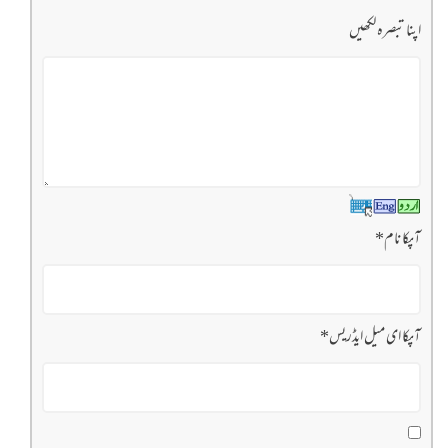
اپنا تبصرہ لکھیں
آپکا نام
*
آپکا ای میل ایڈریس
*