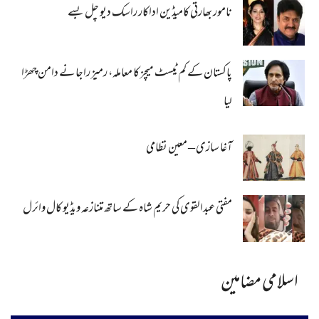
نامور بھارتی کامیڈین اداکار راسک دیو چل بسے
پاکستان کے کم ٹیسٹ میچز کا معاملہ، رمیز راجا نے دامن چھڑا
لیا
آغا سازی – معین نظامی
مفتی عبدالقوی کی حریم شاہ کے ساتھ متنازعہ ویڈیو کال وائرل
اسلامی مضامین