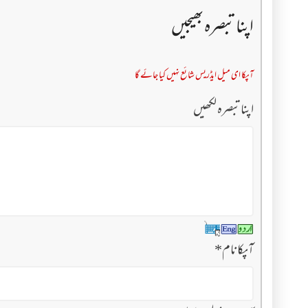
اپنا تبصرہ بھیجیں
آپکا ای میل ایڈریس شائع نہیں کیا جائے گا
اپنا تبصرہ لکھیں
آپکا نام
*