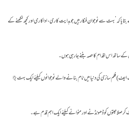
ایا کہ ’بہت سے نوجوان فنکار ہیں جو ہدایت کاری، اداکاری اور کچھ لکھنے کے
کے ساتھ اس اقدام کا حصہ بننے جارہی ہوں۔
ف ایف) فلم سازی کی دنیا میں نام بنانے والے نوجوانوں کیلئے ایک بہت بڑا
ٹ کر صلاحیتوں کو ڈھونڈنے اور منوانے کیلئے ایک اہم قدم ہے۔