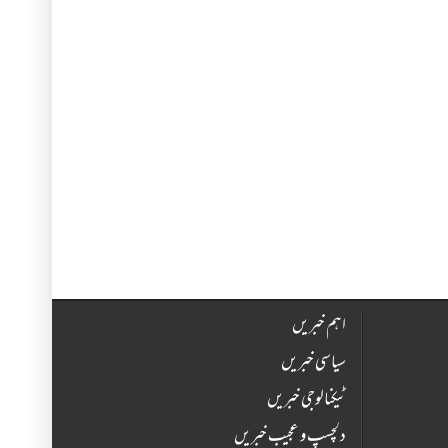
اہم خبریں
سیاسی خبریں
ٹیکنالوجی خبریں
دلچسپ و عجیب خبریں