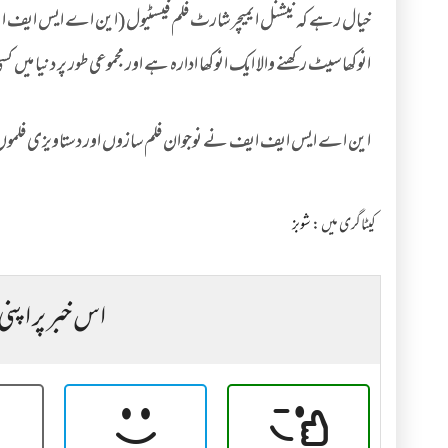
خیال رہے کہ نیشنل ایمیچر شارٹ فلم فیسٹیول (این اے ایس ایف ایف) ا
انوکھا سیٹ رکھنے والا ایک انوکھا ادارہ ہے اور مجموعی طور پر دنیا م
این اے ایس ایف ایف نے نوجوان فلم سازوں اور دستاویزی فلمو
کیٹاگری میں :
شوبز
اس خبر پر اپنی