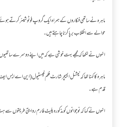
ماہرہ نے ساتھی فنکاروں کے ہمراہ ایک گروپ فوٹو شیئر کرتے ہوئے بت
حوالے سے انقلاب برپا کرنا چاہتے ہیں۔
انہوں نے لکھا کہ مجھے بہت خوشی ہے کہ میں اپنے دوسرے ساتھیوں 
ماہرہ کا کہنا تھا کہ نیشنل ایمیچر شارٹ فلم فیسٹیول (این اے ایس ای
قدم ہے۔
انہوں نے کہا کہ نوجوانوں کو مذکورہ پلیٹ فارم روایتی طریقوں سے ہ