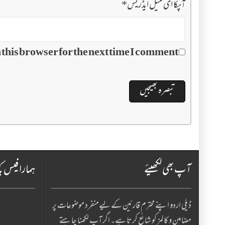
آپکا ای میل ایڈریس
*
this browser for the next time I comment.
آپ بھی لکھیئے
ہمارا فیس ب
ڈیلی اردو اپنے محترم قارئین کے لیےمنفرد موضوعات پر
مضامین و کالمز کو شائع کرتا ہے۔ اگر آپ لکھنا چا ہتے