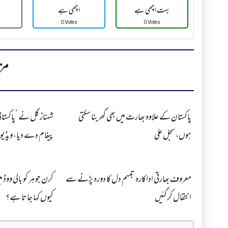
بہت اچھی ہے
اچھی ہے
0 Votes
0 Votes
مز
پاکستان کے علاوہ بھارت میں بھی گھربنا سکتی
شہناز گل نے ’پاکستان
ہوں، سجل علی
پیغام دے دیا، ویڈیو
معروف بھارتی اداکارہ تبسم دل کا دورہ پڑنے سے
کرن جوہر کو بالی ووڈ م
انتقال کرگئیں
کیوں کہا جاتا ہے؟