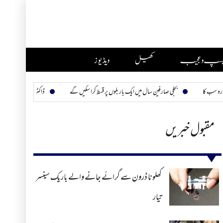
چسپ و عجیب
کھیل
ویڈیوز
بجلی صارفین سال میں ایک بار بلوں پر قسط کرا سکیں گے
ڈاکٹر امجد ثاقب ہمارے چھپے ہیرو
مقبول خبریں
کھلونا ڈرون سے گرائے جانے والے باریک سینسر
تیار