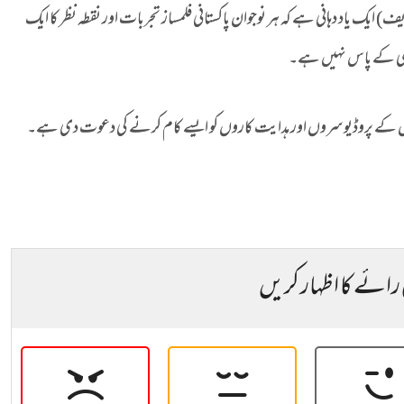
یک یاد دہانی ہے کہ ہر نوجوان پاکستانی فلمساز تجربات اور نقطہ نظر کا ایک
یں کسی کے پاس نہیں ہے۔
ں کے پروڈیوسروں اور ہدایت کاروں کو ایسے کام کرنے کی دعوت دی ہے۔
 رائے کا اظہار کریں