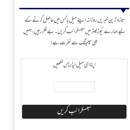
تازہ ترین خبریں روزانہ اپنے میل باکس میں حاصل کرنے کے
لیے ہمارے نیوز لیٹر میں سبسکرائب کریں۔ بے فکر رہیں، ہمیں
بھی سپیمنگ سے نفرت ہے!
اپنا ای میل ایڈریس لکھیں