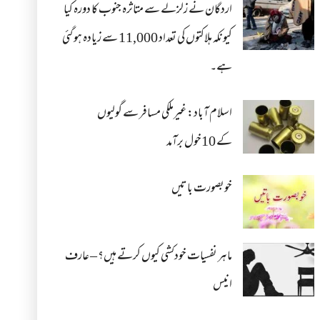
اردگان نے زلزلے سے متاثرہ جنوب کا دورہ کیا
کیونکہ ہلاکتوں کی تعداد 11,000 سے زیادہ ہو گئی
ہے۔
اسلام آباد: غیرملکی مسافر سے گولیوں
کے 10خول برآمد
خوبصورت باتیں
ماہر نفسیات خودکشی کیوں کرتے ہیں؟ – عارف
انیس