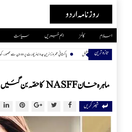
Skip
to
content
اسلام
کالمز
اہم خبریں
سیاست
تازہ ترین
پاکستانی عمرہ زائرین جدہ ایئرپورٹ پر دو دن سے محصور، کھانا اور پانی بھی 
ماہرہ خانNASFF کا حصّہ بن گئیں
شیئر کریں