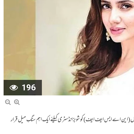
196
ٹیول (این اے ایس ایف ایف) کو شوبز انڈسٹری کیلئے ایک اہم سنگِ میل قرار