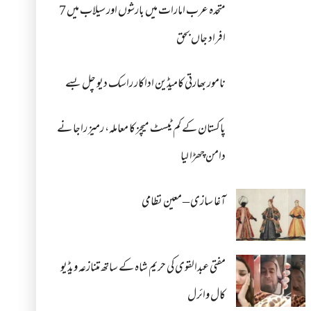
متحدہ عرب امارات میں بارشوں اور سیلاب میں 7
افراد جاں بحق
نامور بھارتی کامیڈین اداکار راسک دیو چل بسے
پاکستان کے کم ٹیسٹ میچز کا معاملہ، رمیز راجا نے
دامن چھڑا لیا
آغا سازی – معین نظامی
مفتی عبدالقوی کی حریم شاہ کے ساتھ متنازعہ ویڈیو
کال وائرل