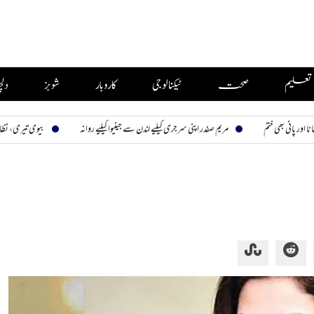
تعلیم
صحت
ٹیکنالوجی
کاروبار
شوبز
دل
ختم
مریم صفدر اپنی سرجری کیلیے لندن سے جینیوا کیلیے روانہ
بیوی تیری، نظارہ سب کا