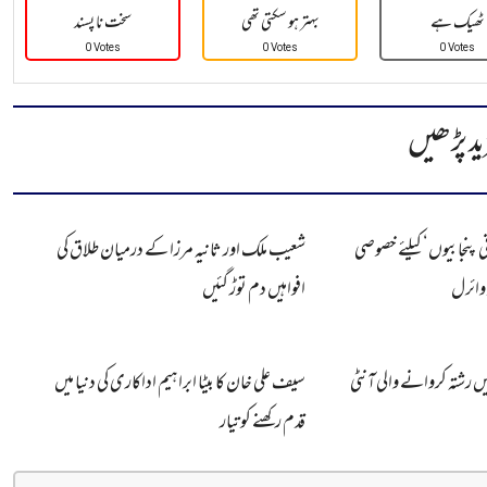
ٹھیک ہے
بہتر ہو سکتی تھی
سخت نا پسند
0 Votes
0 Votes
0 Votes
ید پڑھیں
ی پنجابیوں‘ کیلئے خصوصی
شعیب ملک اور ثانیہ مرزا کے درمیان طلاق کی
 وائرل
افواہیں دم توڑ گئیں
یں رشتہ کروانے والی آنٹی
سیف علی خان کا بیٹا ابراہیم اداکاری کی دنیا میں
قدم رکھنے کو تیار