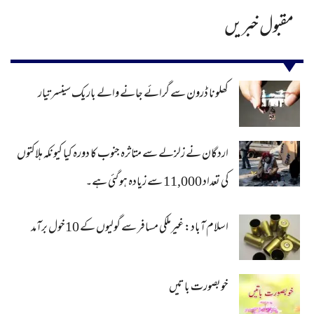
مقبول خبریں
کھلونا ڈرون سے گرائے جانے والے باریک سینسر تیار
اردگان نے زلزلے سے متاثرہ جنوب کا دورہ کیا کیونکہ ہلاکتوں
کی تعداد 11,000 سے زیادہ ہو گئی ہے۔
اسلام آباد: غیرملکی مسافر سے گولیوں کے 10خول برآمد
خوبصورت باتیں