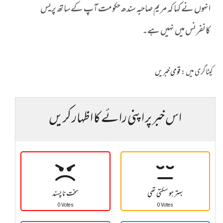
انہوں نے کہا کہ مریم صاحبہ سندھ حکومت آپ کے ساتھ پریس
کانفرنس میں نہیں ہے۔
کیٹاگری میں :
قومی خبریں
اس خبر پر اپنی رائے کا اظہار کریں
بہتر ہو سکتی تھی
سخت نا پسند
0 Votes
0 Votes