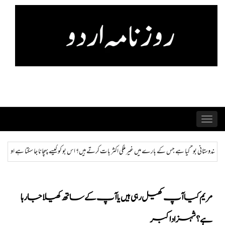
Skip
to
content
Toggle
navigation
 اکثر بات کرتے ہیں؟ اس بو کو کیسے پہچانا جا سکتا ہے اور ختم کیا جا سکتا ہے؟
ہمراز: پاکستان حکو
مریم کیا آپ کھیل رہی ہیں یا آپ کے ساتھ کھیلا جارہا
ہے؟ شہزاد اکبر