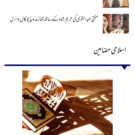
مفتی عبدالقوی کی حریم شاہ کے ساتھ متنازعہ ویڈیو کال وائرل
اسلامی مضامین