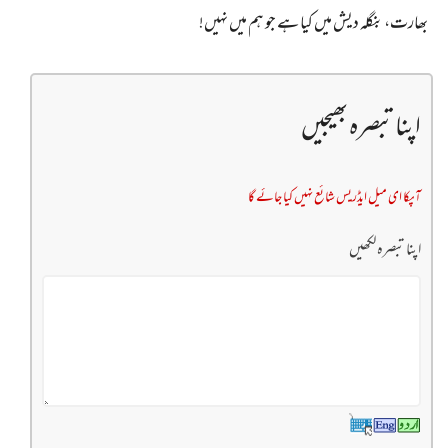
بھارت، بنگلہ دیش میں کیا ہے جو ہم میں نہیں!
اپنا تبصرہ بھیجیں
آپکا ای میل ایڈریس شائع نہیں کیا جائے گا
اپنا تبصرہ لکھیں