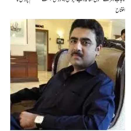
پنجاب بھر کے سکول اساتذہ کیلئے ہیومن ریسورس مینجمنٹ سسٹم پورٹل کا
افتتاح