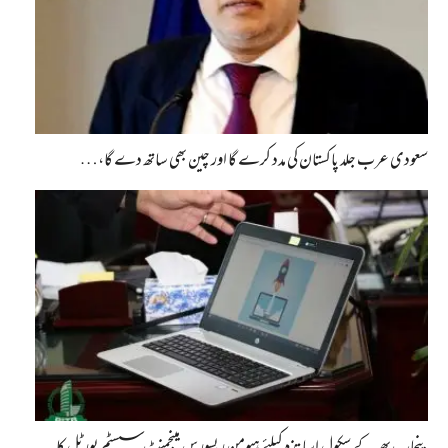
سعودی عرب جلد پاکستان کی مدد کرے گا اور چین بھی ساتھ دے گا،…