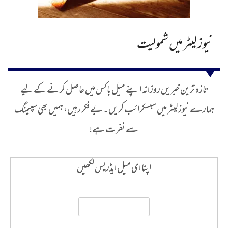
نیوز لیٹر میں شمولیت
تازہ ترین خبریں روزانہ اپنے میل باکس میں حاصل کرنے کے لیے
ہمارے نیوز لیٹر میں سبسکرائب کریں۔ بے فکر رہیں، ہمیں بھی سپیمنگ
سے نفرت ہے!
اپنا ای میل ایڈریس لکھیں