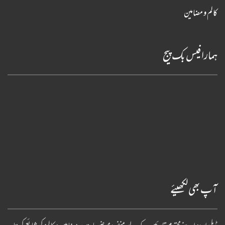
کالم و مضامین
ہمارا فیس بک پیج
آپ بھی لکھیئے