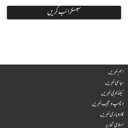
اہم خبریں
سیاسی خبریں
ٹیکنالوجی خبریں
دلچسپ و عجیب خبریں
کاروباری خبریں
اسلامی تحاریر