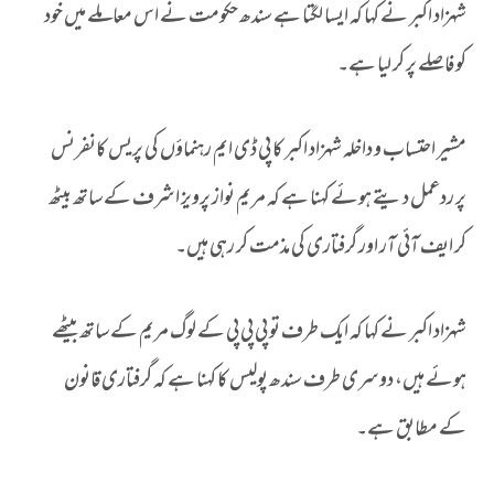
شہزاد اکبر نے کہا کہ ایسا لگتا ہے سندھ حکومت نے اس معاملے میں خود
کو فاصلے پر کر لیا ہے۔
مشیر احتساب و داخلہ شہزاد اکبر کا پی ڈی ایم رہنماؤں کی پریس کانفرنس
پر ردعمل دیتے ہوئے کہنا ہے کہ مریم نواز پرویز اشرف کے ساتھ بیٹھ
کر ایف آئی آر اور گرفتاری کی مذمت کر رہی ہیں۔
شہزاد اکبر نے کہا کہ ایک طرف تو پی پی پی کے لوگ مریم کے ساتھ بیٹھے
ہوئے ہیں، دوسری طرف سندھ پولیس کا کہنا ہے کہ گرفتاری قانون
کے مطابق ہے۔