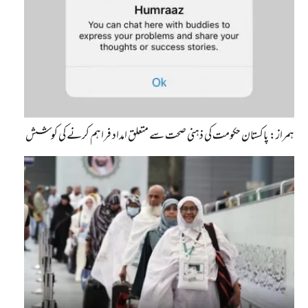
ہمراز: پاکستان حکومت کی ذہنی صحت سے متعلق امداد فراہم کرنے کی کوشش