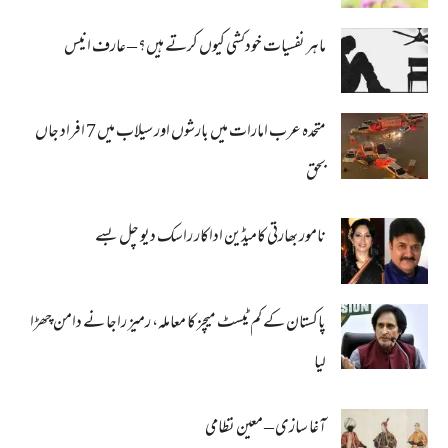
ماہر نفسیات خودکشی کیوں کرتے ہیں؟ – عارف انیس
متحدہ عرب امارات میں بارشوں اور سیلاب میں 7 افراد جاں
بحق
نامور بھارتی کامیڈین اداکار راسک دیو چل بسے
پاکستان کے کم ٹیسٹ میچز کا معاملہ، رمیز راجا نے دامن چھڑا
لیا
آغا سازی – معین نظامی